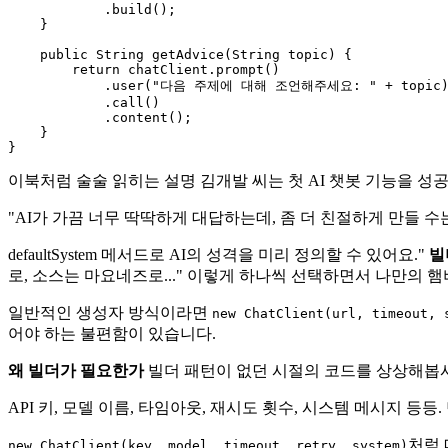
            .build();

    }

public
 String 
getAdvice
(String topic)
 {

return
 chatClient.prompt()

            .user(
"다음 주제에 대해 조언해주세요: "
 + topic)
            .call()

            .content();

    }

이북처럼 술술 읽히는 설명 김개발 씨는 첫 AI 챗봇 기능을 
"AI가 가끔 너무 딱딱하게 대답하는데, 좀 더 친절하게 만들 
defaultSystem 메서드로 AI의 성격을 미리 정의할 수 있어요."
빌
로, 소스는 마요네즈로..." 이렇게 하나씩 선택하면서 나만의 
일반적인 생성자 방식이라면
new ChatClient(url, timeout, 
어야 하는 불편함이 있습니다.
왜 빌더가 필요한가
빌더 패턴이 없던 시절의 코드를 상상해봅시다.
API 키, 모델 이름, 타임아웃, 재시도 횟수, 시스템 메시지 등
처럼 
new ChatClient(key, model, timeout, retry, system)