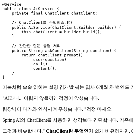
@Service
public
class
AiService
 {

private
final
 ChatClient chatClient;

// ChatClient를 주입받습니다
public
AiService
(ChatClient.Builder builder)
 {

this
.chatClient = builder.build();

    }

// 간단한 질문-응답 처리
public
 String 
askQuestion
(String question)
 {

return
 chatClient.prompt()

            .user(question)

            .call()

            .content();

    }

이북처럼 술술 읽히는 설명 김개발 씨는 입사 6개월 차 백엔드 개발
"AI라니... 어렵지 않을까?" 걱정이 앞섰습니다.
팀장님이 다가와 안심시켜 주셨습니다. "걱정 마세요.
Spring AI의 ChatClient를 사용하면 생각보다 간단합니다. 기존에 R
그것과 비슷합니다."
ChatClient란 무엇인가
쉽게 비유하자면, 