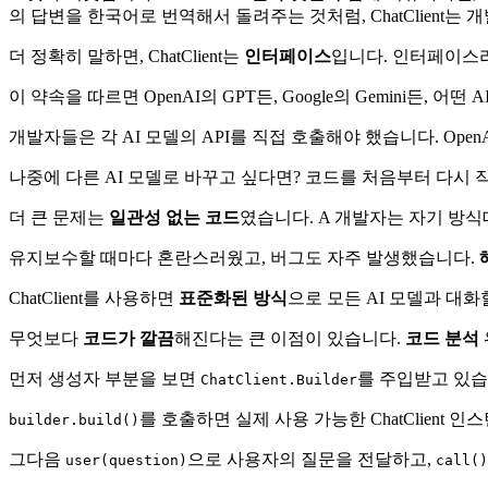
의 답변을 한국어로 번역해서 돌려주는 것처럼, ChatClient
더 정확히 말하면, ChatClient는
인터페이스
입니다. 인터페이스
이 약속을 따르면 OpenAI의 GPT든, Google의 Gemini든,
개발자들은 각 AI 모델의 API를 직접 호출해야 했습니다. OpenA
나중에 다른 AI 모델로 바꾸고 싶다면? 코드를 처음부터 다시 
더 큰 문제는
일관성 없는 코드
였습니다. A 개발자는 자기 방식
유지보수할 때마다 혼란스러웠고, 버그도 자주 발생했습니다.
ChatClient를 사용하면
표준화된 방식
으로 모든 AI 모델과 대화
무엇보다
코드가 깔끔
해진다는 큰 이점이 있습니다.
코드 분석
먼저 생성자 부분을 보면
를 주입받고 있습니
ChatClient.Builder
를 호출하면 실제 사용 가능한 ChatClient 
builder.build()
그다음
으로 사용자의 질문을 전달하고,
user(question)
call()