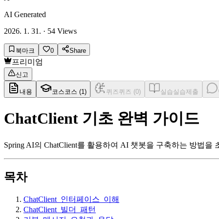
AI Generated
2026. 1. 31.
·
54
Views
북마크
0
Share
프리미엄
신고
내용
코스
코스 (
1
)
퀴즈
퀴즈 (
0
)
실습
실습제출
ChatClient 기초 완벽 가이드
Spring AI의 ChatClient를 활용하여 AI 챗봇을 구축하
목차
ChatClient_인터페이스_이해
ChatClient_빌더_패턴