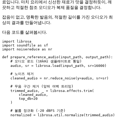
료입니다. 마치 요리에서 신선한 재료가 맛을 결정하듯이, 깨
끗하고 적절한 참조 오디오가 복제 품질을 결정합니다.
잡음이 없고, 명확한 발음의, 적절한 길이를 가진 오디오가 최
상의 결과를 만들어냅니다.
다음 코드를 살펴봅시다.
import
import
 soundfile 
as
import
 noisereduce 
as
 nr

def
prepare_reference_audio
(
input_path, output_path
):

# 오디오 로드 (16kHz 샘플레이트로 통일)
    audio, sr = librosa.load(input_path, sr=
16000
)

# 노이즈 제거
    cleaned_audio = nr.reduce_noise(y=audio, sr=sr)

# 무음 구간 제거 (앞뒤 여백 트리밍)
    trimmed_audio, _ = librosa.effects.trim(

        cleaned_audio,

        top_db=
20
    )

# 볼륨 정규화 (-20 dBFS 기준)
    normalized = librosa.util.normalize(trimmed_audio)
