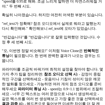
"speed를 0.95로 해봐. 조금 느리게 말하면 더 자연스러워질 거
야." 두 번째 시도.
확실히 나아졌습니다. 하지만 여전히 어색한 부분이 있습니다.
"ref_text가 정확해? 참조 오디오에서 실제로 뭐라고 말했는지
다시 확인해봐." 확인해보니 ref_text에 오타가 있었습니다.
"반갑습니다"를 "반갑읍니다"로 잘못 입력했던 것입니다. 수
정 후 세 번째 시도.
"오, 이번엔 정말 비슷해요!" 이처럼 Voice Clone은
반복적인
튜닝
이 필요합니다. 한 번에 완벽한 결과가 나오는 경우는 드
뭅니다.
파라미터를 조금씩 바꿔가며 최적의 설정을 찾아야 합니다. 몇
가지 추가 팁을 정리하면:
참조 오디오 선택 시:
- 감정이 중립
적인 구간을 선택하세요 - 웃음이나 기침이 섞이지 않은 깨끗
한 발화를 찾으세요 - 가능하면 여러 개의 참조 오디오를 준비
해두세요
파라미터 튜닝 시:
- speed는 0.9~1.1 범위에서 조절하
세요 - 너무 긴 텍스트는 여러 문장으로 나눠서 생성하세요 -
같은 텍스트를 여러 번 생성해보고 가장 좋은 것을 선택하세요
결과 검증 시:
- 헤드폰으로 들어보면 미세한 차이를 더 잘 캐