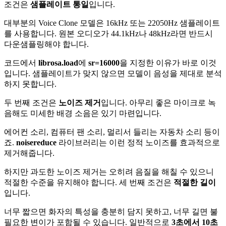
조건은
샘플레이트 통일
입니다.
대부분의 Voice Clone 모델은 16kHz 또는 22050Hz 샘플레이트
를 사용합니다. 원본 오디오가 44.1kHz나 48kHz라면 반드시
다운샘플링해야 합니다.
코드에서
librosa.load
에
sr=16000
을 지정한 이유가 바로 이것
입니다. 샘플레이트가 맞지 않으면 모델이 음성을 제대로 분석
하지 못합니다.
두 번째 조건은
노이즈 제거
입니다. 아무리 좋은 마이크로 녹
음해도 미세한 배경 소음은 있기 마련입니다.
에어컨 소리, 컴퓨터 팬 소리, 멀리서 들리는 자동차 소리 등이
죠.
noisereduce
라이브러리는 이런 정적 노이즈를 효과적으로
제거해줍니다.
하지만 과도한 노이즈 제거는 오히려 음질을 해칠 수 있으니
적절한 수준을 유지해야 합니다. 세 번째 조건은
적절한 길이
입니다.
너무 짧으면 화자의 특성을 충분히 담지 못하고, 너무 길면 불
필요한 변이가 포함될 수 있습니다. 일반적으로
3초에서 10초