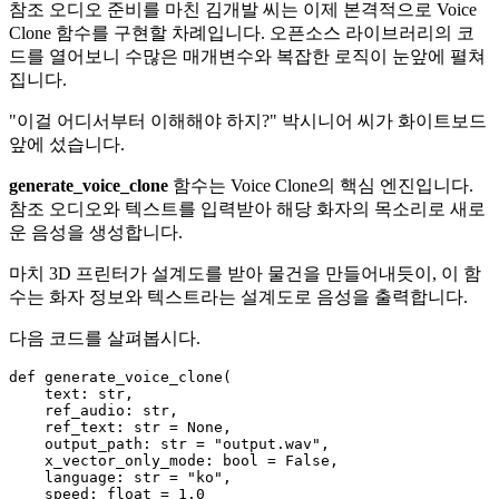
참조 오디오 준비를 마친 김개발 씨는 이제 본격적으로 Voice
Clone 함수를 구현할 차례입니다. 오픈소스 라이브러리의 코
드를 열어보니 수많은 매개변수와 복잡한 로직이 눈앞에 펼쳐
집니다.
"이걸 어디서부터 이해해야 하지?" 박시니어 씨가 화이트보드
앞에 섰습니다.
generate_voice_clone
함수는 Voice Clone의 핵심 엔진입니다.
참조 오디오와 텍스트를 입력받아 해당 화자의 목소리로 새로
운 음성을 생성합니다.
마치 3D 프린터가 설계도를 받아 물건을 만들어내듯이, 이 함
수는 화자 정보와 텍스트라는 설계도로 음성을 출력합니다.
다음 코드를 살펴봅시다.
def
generate_voice_clone
(
    text: 
str
,

    ref_audio: 
str
,

    ref_text: 
str
 = 
None
,

    output_path: 
str
 = 
"output.wav"
,

    x_vector_only_mode: 
bool
 = 
False
,

    language: 
str
 = 
"ko"
,

    speed: 
float
 = 
1.0