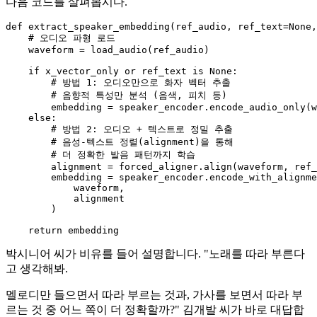
다음 코드를 살펴봅시다.
def
extract_speaker_embedding
(
ref_audio, ref_text=
None
,
# 오디오 파형 로드
    waveform = load_audio(ref_audio)

if
 x_vector_only 
or
 ref_text 
is
None
:

# 방법 1: 오디오만으로 화자 벡터 추출
# 음향적 특성만 분석 (음색, 피치 등)
        embedding = speaker_encoder.encode_audio_only(w
else
:

# 방법 2: 오디오 + 텍스트로 정밀 추출
# 음성-텍스트 정렬(alignment)을 통해
# 더 정확한 발음 패턴까지 학습
        alignment = forced_aligner.align(waveform, ref_
        embedding = speaker_encoder.encode_with_alignme
            waveform,

            alignment

        )

return
박시니어 씨가 비유를 들어 설명합니다. "노래를 따라 부른다
고 생각해봐.
멜로디만 들으면서 따라 부르는 것과, 가사를 보면서 따라 부
르는 것 중 어느 쪽이 더 정확할까?" 김개발 씨가 바로 대답합