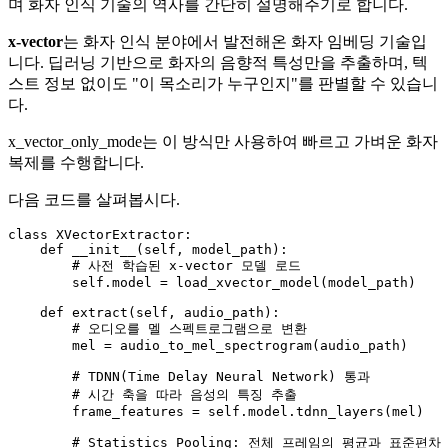
며 화자 인식 기술의 역사를 간단히 설명해주기로 합니다.
x-vector
는 화자 인식 분야에서 발전해온 화자 임베딩 기술입
니다. 딥러닝 기반으로 화자의 음향적 특성만을 추출하며, 텍
스트 정보 없이도 "이 목소리가 누구인지"를 판별할 수 있습니
다.
x_vector_only_mode는 이 방식만 사용하여 빠르고 가벼운 화자
복제를 수행합니다.
다음 코드를 살펴봅시다.
class
XVectorExtractor
:

def
__init__
(
self, model_path
):

# 사전 학습된 x-vector 모델 로드
self
.model = load_xvector_model(model_path)

def
extract
(
self, audio_path
):

# 오디오를 멜 스펙트로그램으로 변환
        mel = audio_to_mel_spectrogram(audio_path)

# TDNN(Time Delay Neural Network) 통과
# 시간 축을 따라 음성의 특징 추출
        frame_features = 
self
.model.tdnn_layers(mel)

# Statistics Pooling: 전체 프레임의 평균과 표준편차