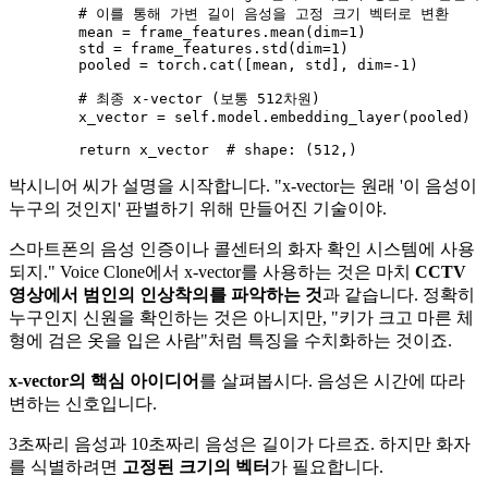
# 이를 통해 가변 길이 음성을 고정 크기 벡터로 변환
        mean = frame_features.mean(dim=
1
)

        std = frame_features.std(dim=
1
)

        pooled = torch.cat([mean, std], dim=-
1
)

# 최종 x-vector (보통 512차원)
        x_vector = 
self
.model.embedding_layer(pooled)

return
 x_vector  
# shape: (512,)
박시니어 씨가 설명을 시작합니다. "x-vector는 원래 '이 음성이
누구의 것인지' 판별하기 위해 만들어진 기술이야.
스마트폰의 음성 인증이나 콜센터의 화자 확인 시스템에 사용
되지." Voice Clone에서 x-vector를 사용하는 것은 마치
CCTV
영상에서 범인의 인상착의를 파악하는 것
과 같습니다. 정확히
누구인지 신원을 확인하는 것은 아니지만, "키가 크고 마른 체
형에 검은 옷을 입은 사람"처럼 특징을 수치화하는 것이죠.
x-vector의 핵심 아이디어
를 살펴봅시다. 음성은 시간에 따라
변하는 신호입니다.
3초짜리 음성과 10초짜리 음성은 길이가 다르죠. 하지만 화자
를 식별하려면
고정된 크기의 벡터
가 필요합니다.