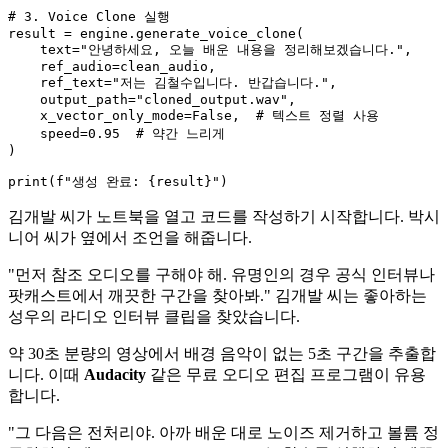
# 3. Voice Clone 실행
result = engine.generate_voice_clone(

    text=
"안녕하세요, 오늘 배운 내용을 정리해보겠습니다."
,

    ref_audio=clean_audio,

    ref_text=
"저는 김철수입니다. 반갑습니다."
,

    output_path=
"cloned_output.wav"
,

    x_vector_only_mode=
False
,  
# 텍스트 정렬 사용
    speed=
0.95
# 약간 느리게
)

print
(
f"생성 완료: 
{result}
"
김개발 씨가 노트북을 열고 코드를 작성하기 시작합니다. 박시
니어 씨가 옆에서 조언을 해줍니다.
"먼저 참조 오디오를 구해야 해. 유명인의 경우 공식 인터뷰나
팟캐스트에서 깨끗한 구간을 찾아봐." 김개발 씨는 좋아하는
성우의 라디오 인터뷰 클립을 찾았습니다.
약 30초 분량의 영상에서 배경 음악이 없는 5초 구간을 추출합
니다. 이때
Audacity
같은 무료 오디오 편집 프로그램이 유용
합니다.
"그 다음은 전처리야. 아까 배운 대로 노이즈 제거하고 볼륨 정