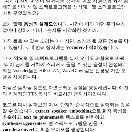
"여기가 진짜 마법이 일어나는 곳이야. 음소 시퀀스와 화자 임
베딩을 받아서 멜 스펙트로그램을 생성해." 멜 스펙트로그램
이란 무엇일까요?
쉽게 말해
음성의 설계도
입니다. 시간에 따라 어떤 주파수가
얼마나 강하게 나타나는지를 시각화한 것이죠.
아직 들을 수 있는 소리는 아니지만, 소리가 될 모든 정보를 담
고 있습니다. 네 번째 상자에는
Vocoder
가 적혀있습니다.
"마지막으로 멜 스펙트로그램을 실제 오디오 파형으로 바꿔
줘. 이 단계를 거쳐야 스피커로 들을 수 있는 음성이 완성돼."
최신 Vocoder들은 HiFi-GAN, WaveGlow 같은 신경망 기반 모
델을 사용합니다.
이들은 놀라울 정도로 자연스러운 음질을 생성해냅니다. 예전
의 기계적인 TTS 음성과 비교하면 천지차이입니다.
코드를 다시 살펴보면 이 네 단계가 순차적으로 실행되는 것을
알 수 있습니다.
extract_speaker_embedding
으로 화자 특성을
추출하고,
text_to_phonemes
로 텍스트를 변환하고,
synthesizer.generate
로 멜 스펙트로그램을 만들고,
vocoder.convert
로 최종 오디오를 생성합니다.