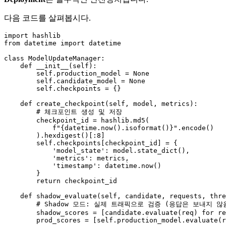
다음 코드를 살펴봅시다.
import
from
 datetime 
import
 datetime

class
ModelUpdateManager
:

def
__init__
(
self
):

self
.production_model = 
None
self
.candidate_model = 
None
self
.checkpoints = {}

def
create_checkpoint
(
self, model, metrics
):

# 체크포인트 생성 및 저장
        checkpoint_id = hashlib.md5(

f"
{datetime.now().isoformat()}
"
.encode()

        ).hexdigest()[:
8
]

self
.checkpoints[checkpoint_id] = {

'model_state'
: model.state_dict(),

'metrics'
: metrics,

'timestamp'
: datetime.now()

        }

return
 checkpoint_id

def
shadow_evaluate
(
self, candidate, requests, thre
# Shadow 모드: 실제 트래픽으로 검증 (응답은 보내지 않
        shadow_scores = [candidate.evaluate(req) 
for
 re
        prod_scores = [
self
.production_model.evaluate(r