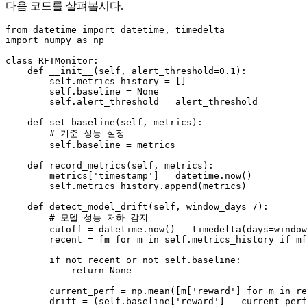
다음 코드를 살펴봅시다.
from
 datetime 
import
import
 numpy 
as
 np

class
RFTMonitor
:

def
__init__
(
self, alert_threshold=
0.1
):

self
.metrics_history = []

self
.baseline = 
None
self
.alert_threshold = alert_threshold

def
set_baseline
(
self, metrics
):

# 기준 성능 설정
self
.baseline = metrics

def
record_metrics
(
self, metrics
):

        metrics[
'timestamp'
] = datetime.now()

self
.metrics_history.append(metrics)

def
detect_model_drift
(
self, window_days=
7
):

# 모델 성능 저하 감지
        cutoff = datetime.now() - timedelta(days=window
        recent = [m 
for
 m 
in
self
.metrics_history 
if
 m[
if
not
 recent 
or
not
self
.baseline:

return
None
        current_perf = np.mean([m[
'reward'
] 
for
 m 
in
 re
        drift = (
self
.baseline[
'reward'
] - current_perf