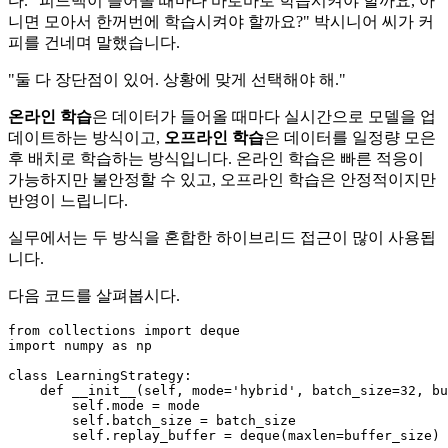
다. "피드백이 들어올 때마다 바로바로 학습시켜야 할까요, 아
니면 모아서 한꺼번에 학습시켜야 할까요?" 박시니어 씨가 커
피를 건네며 말했습니다.
"둘 다 장단점이 있어. 상황에 맞게 선택해야 해."
온라인 학습
은 데이터가 들어올 때마다 실시간으로 모델을 업
데이트하는 방식이고,
오프라인 학습
은 데이터를 일정량 모은
후 배치로 학습하는 방식입니다. 온라인 학습은 빠른 적응이
가능하지만 불안정할 수 있고, 오프라인 학습은 안정적이지만
반영이 느립니다.
실무에서는 두 방식을 혼합한 하이브리드 접근이 많이 사용됩
니다.
다음 코드를 살펴봅시다.
from
 collections 
import
import
 numpy 
as
 np

class
LearningStrategy
:

def
__init__
(
self, mode=
'hybrid'
, batch_size=
32
, bu
self
.mode = mode

self
.batch_size = batch_size

self
.replay_buffer = deque(maxlen=buffer_size)
