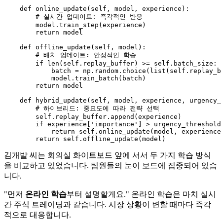
def
online_update
(
self, model, experience
):

# 실시간 업데이트: 즉각적인 반응
        model.train_step(experience)

return
 model

def
offline_update
(
self, model
):

# 배치 업데이트: 안정적인 학습
if
len
(
self
.replay_buffer) >= 
self
.batch_size:

            batch = np.random.choice(
list
(
self
.replay_b
            model.train_batch(batch)

return
 model

def
hybrid_update
(
self, model, experience, urgency_
# 하이브리드: 중요도에 따라 전략 선택
self
.replay_buffer.append(experience)

if
 experience[
'importance'
] > urgency_threshold
return
self
.online_update(model, experience
return
self
김개발 씨는 회의실 화이트보드 앞에 서서 두 가지 학습 방식
을 비교하고 있었습니다. 팀원들의 눈이 보드에 집중되어 있습
니다.
"먼저
온라인 학습
부터 설명할게요." 온라인 학습은 마치 실시
간 주식 트레이딩과 같습니다. 시장 상황이 변할 때마다 즉각
적으로 대응합니다.