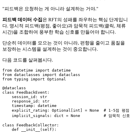
"피드백은 요청하는 게 아니라 설계하는 거야."
피드백 데이터 수집
은 RFT의 성패를 좌우하는 핵심 단계입니
다. 명시적 피드백(평점, 좋아요)과 암묵적 피드백(클릭, 체류
시간)을 조합하여 풍부한 학습 신호를 만들어야 합니다.
단순히 데이터를 모으는 것이 아니라, 편향을 줄이고 품질을
보장하는 시스템을 설계하는 것이 중요합니다.
다음 코드를 살펴봅시다.
from
 datetime 
import
from
 dataclasses 
import
from
 typing 
import
Optional
@dataclass
class
FeedbackEvent
:

    session_id: 
str
    response_id: 
str
    timestamp: datetime

    explicit_rating: 
Optional
[
int
] = 
None
# 1-5점 평점
    implicit_signals: 
dict
 = 
None
# 암묵적 신호
class
FeedbackCollector
:

def
__init__
(
self
):
