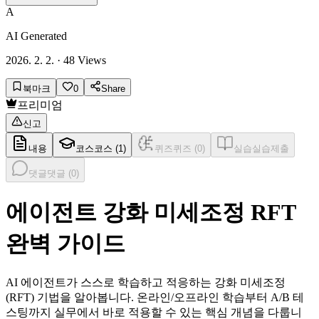
A
AI Generated
2026. 2. 2.
·
48
Views
북마크
0
Share
프리미엄
신고
내용
코스
코스 (
1
)
퀴즈
퀴즈 (
0
)
실습
실습제출
댓글
댓글 (
0
)
에이전트 강화 미세조정 RFT
완벽 가이드
AI 에이전트가 스스로 학습하고 적응하는 강화 미세조정
(RFT) 기법을 알아봅니다. 온라인/오프라인 학습부터 A/B 테
스팅까지 실무에서 바로 적용할 수 있는 핵심 개념을 다룹니