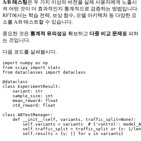
A/B 테스팅
은 두 가지 이상의 버전을 실제 사용자에게 노출시
켜 어떤 것이 더 효과적인지 통계적으로 검증하는 방법입니다.
RFT에서는 학습 전략, 보상 함수, 모델 아키텍처 등 다양한 요
소를 A/B 테스트할 수 있습니다.
중요한 것은
통계적 유의성
을 확보하고
다중 비교 문제
를 피하
는 것입니다.
다음 코드를 살펴봅시다.
import
 numpy 
as
from
 scipy 
import
from
 dataclasses 
import
 dataclass

@dataclass
class
ExperimentResult
:

    variant: 
str
    sample_size: 
int
    mean_reward: 
float
    std_reward: 
float
class
ABTestManager
:

def
__init__
(
self, variants, traffic_split=
None
):

self
.variants = variants  
# {'control': model_A
self
.traffic_split = traffic_split 
or
 {v: 
1
/
len
self
.results = {v: [] 
for
 v 
in
 variants}
