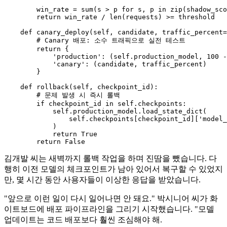
        win_rate = 
sum
(s > p 
for
 s, p 
in
zip
(shadow_sco
return
 win_rate / 
len
(requests) >= threshold

def
canary_deploy
(
self, candidate, traffic_percent=
# Canary 배포: 소수 트래픽으로 실전 테스트
return
 {

'production'
: (
self
.production_model, 
100
 -
'canary'
: (candidate, traffic_percent)

        }

def
rollback
(
self, checkpoint_id
):

# 문제 발생 시 즉시 롤백
if
 checkpoint_id 
in
self
.checkpoints:

self
.production_model.load_state_dict(

self
.checkpoints[checkpoint_id][
'model_
            )

return
True
return
False
김개발 씨는 새벽까지 롤백 작업을 하며 진땀을 뺐습니다. 다
행히 이전 모델의 체크포인트가 남아 있어서 복구할 수 있었지
만, 몇 시간 동안 사용자들이 이상한 응답을 받았습니다.
"앞으로 이런 일이 다시 일어나면 안 돼요." 박시니어 씨가 화
이트보드에 배포 파이프라인을 그리기 시작했습니다. "모델
업데이트는 코드 배포보다 훨씬 조심해야 해.