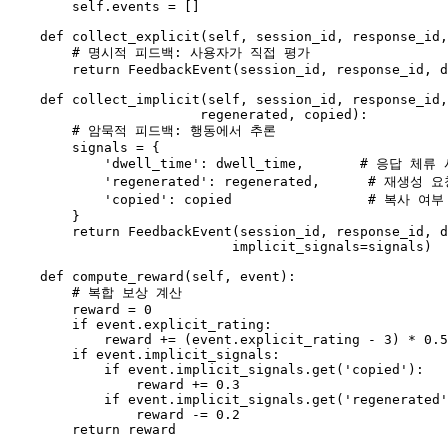
self
.events = []

def
collect_explicit
(
self, session_id, response_id,
# 명시적 피드백: 사용자가 직접 평가
return
 FeedbackEvent(session_id, response_id, d
def
collect_implicit
(
self, session_id, response_id,
                        regenerated, copied
):

# 암묵적 피드백: 행동에서 추론
        signals = {

'dwell_time'
: dwell_time,       
# 응답 체류 
'regenerated'
: regenerated,      
# 재생성 요
'copied'
: copied                 
# 복사 여부
        }

return
 FeedbackEvent(session_id, response_id, d
                            implicit_signals=signals)

def
compute_reward
(
self, event
):

# 복합 보상 계산
        reward = 
0
if
 event.explicit_rating:

            reward += (event.explicit_rating - 
3
) * 
0.5
if
 event.implicit_signals:

if
 event.implicit_signals.get(
'copied'
):

                reward += 
0.3
if
 event.implicit_signals.get(
'regenerated'
                reward -= 
0.2
return