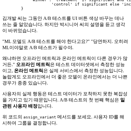
'control'
if
 significant 
else
'inc
김개발 씨는 그동안 A/B 테스트를 UI 버튼 색상 바꾸는 데나
쓰는 줄 알았습니다. 하지만 박시니어 씨의 설명을 듣고 생각
이 바뀌었습니다.
"ML 모델도 A/B 테스트를 해야 한다고요?" "당연하지. 오히려
ML이야말로 A/B 테스트가 필수야.
왜냐하면 오프라인 메트릭과 온라인 메트릭이 다른 경우가 많
거든."
오프라인 메트릭
은 테스트 데이터셋에서 측정한 성능
이고,
온라인 메트릭
은 실제 서비스에서 측정한 성능입니다.
놀랍게도 오프라인에서 더 좋은 모델이 온라인에서는 더 나쁜
경우가 종종 있습니다.
사용자의 실제 행동은 테스트 데이터가 포착하지 못한 복잡성
을 가지고 있기 때문입니다. A/B 테스트의 첫 번째 핵심은
일
관된 사용자 배정
입니다.
위 코드의
메서드를 보세요. 사용자 ID를 해
assign_variant
시하여 그룹을 결정합니다.