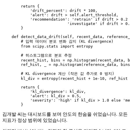
return
 {

'drift_percent'
: drift * 
100
,

'alert'
: drift > 
self
.alert_threshold,

'recommendation'
: 
'retrain'
if
 drift > 
0.2
'investigate'
if
 drift > 
0.
        }

def
detect_data_drift
(
self, recent_data, reference_
# 입력 데이터 분포 변화 감지 (KL divergence)
from
 scipy.stats 
import
 entropy

# 히스토그램으로 분포 추정
        recent_hist, bins = np.histogram(recent_data, b
        ref_hist, _ = np.histogram(reference_data, bins
# KL divergence 계산 (작은 값 추가로 0 방지)
        kl_div = entropy(recent_hist + 
1e-10
, ref_hist 
return
 {

'kl_divergence'
: kl_div,

'alert'
: kl_div > 
0.5
,

'severity'
: 
'high'
if
 kl_div > 
1.0
else
'me
김개발 씨는 대시보드를 보며 안도의 한숨을 쉬었습니다. 모든
지표가 정상 범위에 있었습니다.