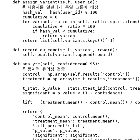
def
assign_variant
(
self, user_id
):

# 사용자를 일관되게 동일 그룹에 배정
        hash_val = 
hash
(user_id) % 
100
        cumulative = 
0
for
 variant, ratio 
in
self
.traffic_split.items(
            cumulative += ratio * 
100
if
 hash_val < cumulative:

return
 variant

return
list
(
self
.variants.keys())[-
1
]

def
record_outcome
(
self, variant, reward
):

self
.results[variant].append(reward)

def
analyze
(
self, confidence=
0.95
):

# 통계적 유의성 검증
        control = np.array(
self
.results[
'control'
])

        treatment = np.array(
self
.results[
'treatment'
])

        t_stat, p_value = stats.ttest_ind(control, trea
        significant = p_value < (
1
 - confidence)

        lift = (treatment.mean() - control.mean()) / co
return
 {

'control_mean'
: control.mean(),

'treatment_mean'
: treatment.mean(),

'lift_percent'
: lift,

'p_value'
: p_value,

'significant'
: significant,

'winner'
: 
'treatment'
if
 significant 
and
 li