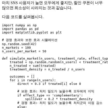
마치 SNS 사용자가 늘면 모두에게 좋지만, 할인 쿠폰이 너무
많으면 희소성이 사라지는 것과 같습니다.
다음 코드를 살펴봅시다.
import
 numpy 
as
import
 pandas 
as
import
 matplotlib.pyplot 
as
 plt

# 경쟁 효과와 보완 효과 시뮬레이션
np.random.seed(
42
)

n_markets = 
100
n_users_per_market = 
50
def
simulate_market
(
n_users, treatment_rate, effect_typ
    treated = np.random.random(n_users) < treatment_rat
    n_treated = 
sum
(treated)

    treatment_density = n_treated / n_users

    outcomes = []

for
 i 
in
range
(n_users):

        direct = 
0.3
if
 treated[i] 
else
0
# 보완 효과: 처치 밀도가 높을수록 모두에게 이익
if
 effect_type == 
'complementary'
:

            spillover = 
0.2
 * treatment_density

# 경쟁 효과: 처치 밀도가 높을수록 처치군의 이점 감소
else
:
