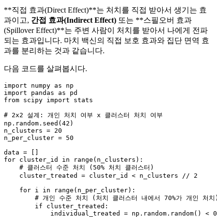
**직접 효과(Direct Effect)**는 처치를 직접 받아서 생기는 효
과이고,
간접 효과(Indirect Effect)
또는 **스필오버 효과
(Spillover Effect)**는 주변 사람이 처치를 받아서 나에게 전파
되는 효과입니다. 마치 백신의 직접 보호 효과와 집단 면역 효
과를 분리하는 것과 같습니다.
다음 코드를 살펴봅시다.
import
 numpy 
as
import
 pandas 
as
from
 scipy 
import
 stats

# 2x2 설계: 개인 처치 여부 x 클러스터 처치 여부
np.random.seed(
42
)

n_clusters = 
20
n_per_cluster = 
50
for
 cluster_id 
in
range
(n_clusters):

# 클러스터 수준 처치 (50% 처치 클러스터)
    cluster_treated = cluster_id < n_clusters // 
2
for
 i 
in
range
(n_per_cluster):

# 개인 수준 처치 (처치 클러스터 내에서 70%가 개인 처치
if
 cluster_treated:

            individual_treated = np.random.random() < 
0