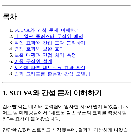
목차
SUTVA와_간섭_문제_이해하기
네트워크_클러스터_무작위_배정
직접_효과와_간접_효과_분리하기
경쟁_효과와_보완_효과
노출_매핑과_간접_처치_측정
이중_무작위_설계
시간에_따른_네트워크_효과_확산
인과_그래프를_활용한_간섭_모델링
1. SUTVA와 간섭 문제 이해하기
김개발 씨는 데이터 분석팀에 입사한 지 6개월이 되었습니다.
어느 날 마케팅팀에서 "새로운 할인 쿠폰의 효과를 측정해달
라"는 요청이 들어왔습니다.
간단한 A/B 테스트라고 생각했는데, 결과가 이상하게 나왔습