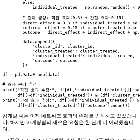
else
:

            individual_treated = np.random.random() < 
0
# 결과 생성: 직접 효과(0.3) + 간접 효과(0.15)
        direct_effect = 
0.3
if
 individual_treated 
else
        indirect_effect = 
0.15
if
 cluster_treated 
else
        outcome = direct_effect + indirect_effect + np.
        data.append({

'cluster_id'
: cluster_id,

'cluster_treated'
: cluster_treated,

'individual_treated'
: individual_treated,

'outcome'
: outcome

        })

df = pd.DataFrame(data)

# 효과 분리 추정
print
(
"직접 효과 추정:"
, df[df[
'individual_treated'
]][
'ou
      df[(~df[
'individual_treated'
]) & (df[
'cluster_tre
print
(
"간접 효과 추정:"
, df[(~df[
'individual_treated'
]) &
      df[~df[
'cluster_treated'
]][
'outcome'
김개발 씨는 이제 네트워크 효과의 존재를 인식하고 있었습니
다. 하지만 마케팅팀의 새로운 요청은 한 단계 더 어려웠습니
다.