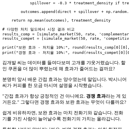
            spillover = -
0.3
 * treatment_density 
if
 tre
        outcomes.append(direct + spillover + np.random.
return
 np.mean(outcomes), treatment_density

# 다양한 처치 밀도에서 시장 결과 비교
results_comp = [simulate_market(
50
, rate, 
'complementar
results_compet = [simulate_market(
50
, rate, 
'competitiv
print
(
"보완 효과 - 처치율 10%:"
, 
round
(results_comp[
0
][
0
]
print
(
"경쟁 효과 - 처치율 10%:"
, 
round
(results_compet[
0
][
김개발 씨는 데이터를 들여다보며 고개를 갸웃거렸습니다. 할
인 쿠폰을 더 많이 뿌렸는데 왜 효과가 줄어드는 걸까요?
분명히 앞서 배운 간접 효과는 양수였는데 말입니다. 박시니어
씨가 커피를 한 모금 마시며 설명을 시작했습니다.
"간접 효과가 항상 긍정적인 건 아니에요.
경쟁 효과
라는 게 있
거든요." 그렇다면 경쟁 효과와 보완 효과는 무엇이 다를까요?
쉽게 비유하자면, 보완 효과는 마치 전화기와 같습니다. 전화
기를 가진 사람이 늘어날수록 전화기의 가치는 올라갑니다.