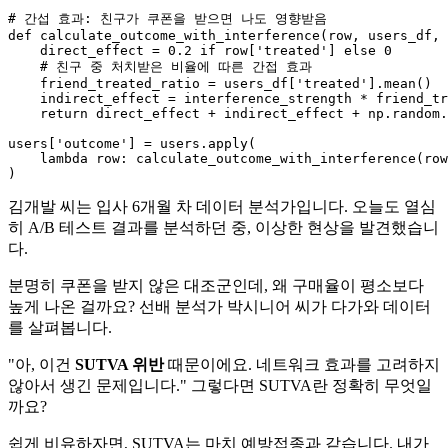
# 간섭 효과: 친구가 쿠폰을 받으면 나도 영향받음
def
calculate_outcome_with_interference
(
row, users_df, 
    direct_effect = 
0.2
if
 row[
'treated'
] 
else
0
# 친구 중 처치받은 비율에 따른 간접 효과
    friend_treated_ratio = users_df[
'treated'
].mean()

    indirect_effect = interference_strength * friend_tr
return
 direct_effect + indirect_effect + np.random.
users[
'outcome'
] = users.apply(

lambda
 row: calculate_outcome_with_interference(row
김개발 씨는 입사 6개월 차 데이터 분석가입니다. 오늘도 열심
히 A/B 테스트 결과를 분석하던 중, 이상한 현상을 발견했습니
다.
분명히 쿠폰을 받지 않은 대조군인데, 왜 구매율이 평소보다
높게 나온 걸까요? 선배 분석가 박시니어 씨가 다가와 데이터
를 살펴봅니다.
"아, 이건
SUTVA 위반
때문이에요. 네트워크 효과를 고려하지
않아서 생긴 문제입니다." 그렇다면 SUTVA란 정확히 무엇일
까요?
쉽게 비유하자면, SUTVA는 마치 예방접종과 같습니다. 내가