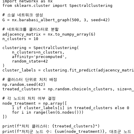
import
 networkx 
as
from
 sklearn.cluster 
import
 SpectralClustering

# 소셜 네트워크 생성
G = nx.barabasi_albert_graph(
500
, 
3
, seed=
42
)

# 네트워크를 클러스터로 분할
adjacency_matrix = nx.to_numpy_array(G)

n_clusters = 
10
clustering = SpectralClustering(

    n_clusters=n_clusters,

    affinity=
'precomputed'
,

    random_state=
42
)

cluster_labels = clustering.fit_predict(adjacency_matri
# 클러스터 단위로 처치 배정
np.random.seed(
42
)

treated_clusters = np.random.choice(n_clusters, size=n_
# 각 노드의 처치 여부 결정
node_treatment = np.array([

1
if
 cluster_labels[i] 
in
 treated_clusters 
else
0
for
 i 
in
range
(
len
(G.nodes()))

])

print
(
f"처치 클러스터: 
{treated_clusters}
"
print
(
f"처치군 노드 수: 
{
sum
(node_treatment)}
, 대조군 노드 