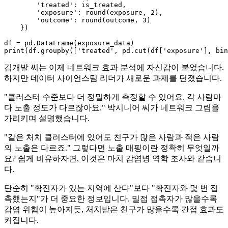
'treated'
: is_treated,

'exposure'
: 
round
(exposure, 
2
),

'outcome'
: 
round
(outcome, 
3
)

    })

print
(df.groupby([
'treated'
, pd.cut(df[
'exposure'
], bin
김개발 씨는 이제 네트워크 효과 분석에 자신감이 붙었습니다.
하지만 데이터 사이언스팀 리더가 새로운 과제를 던졌습니다.
"클러스터 수준보다 더 정밀하게 측정할 수 있어요. 각 사람마
다 노출 정도가 다르잖아요." 박시니어 씨가 네트워크 그림을
가리키며 설명했습니다.
"같은 처치 클러스터에 있어도 친구가 많은 사람과 적은 사람
의 노출은 다르죠." 그렇다면 노출 매핑이란 정확히 무엇일까
요? 쉽게 비유하자면, 이것은 마치 감염병 역학 조사와 같습니
다.
단순히 "확진자가 있는 지역에 산다"보다 "확진자와 몇 번 접
촉했는지"가 더 중요한 정보입니다. 밀접 접촉자가 많을수록
감염 위험이 높아지듯, 처치받은 친구가 많을수록 간접 효과도
커집니다.