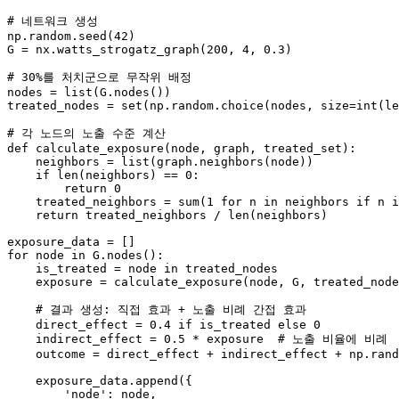
# 네트워크 생성
np.random.seed(
42
)

G = nx.watts_strogatz_graph(
200
, 
4
, 
0.3
)

# 30%를 처치군으로 무작위 배정
nodes = 
list
(G.nodes())

treated_nodes = 
set
(np.random.choice(nodes, size=
int
(
le
# 각 노드의 노출 수준 계산
def
calculate_exposure
(
node, graph, treated_set
):

    neighbors = 
list
(graph.neighbors(node))

if
len
(neighbors) == 
0
:

return
0
    treated_neighbors = 
sum
(
1
for
 n 
in
 neighbors 
if
 n 
i
return
 treated_neighbors / 
len
(neighbors)

for
 node 
in
 G.nodes():

    is_treated = node 
in
 treated_nodes

    exposure = calculate_exposure(node, G, treated_node
# 결과 생성: 직접 효과 + 노출 비례 간접 효과
    direct_effect = 
0.4
if
 is_treated 
else
0
    indirect_effect = 
0.5
 * exposure  
# 노출 비율에 비례
    outcome = direct_effect + indirect_effect + np.rand
    exposure_data.append({

'node'
: node,
