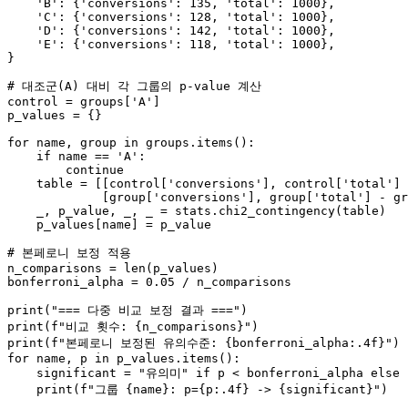
'B'
: {
'conversions'
: 
135
, 
'total'
: 
1000
},

'C'
: {
'conversions'
: 
128
, 
'total'
: 
1000
},

'D'
: {
'conversions'
: 
142
, 
'total'
: 
1000
},

'E'
: {
'conversions'
: 
118
, 
'total'
: 
1000
},

}

# 대조군(A) 대비 각 그룹의 p-value 계산
control = groups[
'A'
]

p_values = {}

for
 name, group 
in
 groups.items():

if
 name == 
'A'
:

continue
    table = [[control[
'conversions'
], control[
'total'
] 
             [group[
'conversions'
], group[
'total'
] - gr
    _, p_value, _, _ = stats.chi2_contingency(table)

    p_values[name] = p_value

# 본페로니 보정 적용
n_comparisons = 
len
(p_values)

bonferroni_alpha = 
0.05
 / n_comparisons

print
(
"=== 다중 비교 보정 결과 ==="
print
(
f"비교 횟수: 
{n_comparisons}
"
print
(
f"본페로니 보정된 유의수준: 
{bonferroni_alpha:
.4
f}
"
for
 name, p 
in
 p_values.items():

    significant = 
"유의미"
if
 p < bonferroni_alpha 
else
print
(
f"그룹 
{name}
: p=
{p:
.4
f}
 -> 
{significant}
"