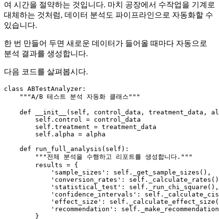
여 시간을 절약하는 것입니다. 마치 공장에서 수작업을 기계로
대체하는 것처럼, 데이터 분석도 파이프라인으로 자동화할 수
있습니다.
한 번 만들어 두면 새로운 데이터가 들어올 때마다 자동으로
분석 결과를 생성합니다.
다음 코드를 살펴봅시다.
class
ABTestAnalyzer
:

"""A/B 테스트 분석 자동화 클래스"""
def
__init__
(
self, control_data, treatment_data, al
self
.control = control_data

self
.treatment = treatment_data

self
.alpha = alpha

def
run_full_analysis
(
self
):

"""전체 분석을 수행하고 리포트를 생성합니다."""
        results = {

'sample_sizes'
: 
self
._get_sample_sizes(),

'conversion_rates'
: 
self
._calculate_rates()
'statistical_test'
: 
self
._run_chi_square(),

'confidence_intervals'
: 
self
._calculate_cis
'effect_size'
: 
self
._calculate_effect_size(
'recommendation'
: 
self
._make_recommendation
        }
