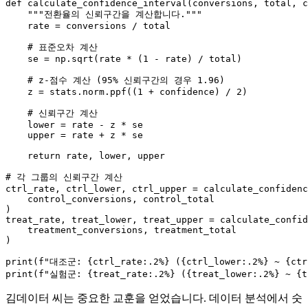
def
calculate_confidence_interval
(
conversions, total, c
"""전환율의 신뢰구간을 계산합니다."""
    rate = conversions / total

# 표준오차 계산
    se = np.sqrt(rate * (
1
 - rate) / total)

# z-점수 계산 (95% 신뢰구간의 경우 1.96)
    z = stats.norm.ppf((
1
 + confidence) / 
2
)

# 신뢰구간 계산
    lower = rate - z * se

    upper = rate + z * se

return
 rate, lower, upper

# 각 그룹의 신뢰구간 계산
ctrl_rate, ctrl_lower, ctrl_upper = calculate_confidenc
    control_conversions, control_total

)

treat_rate, treat_lower, treat_upper = calculate_confid
    treatment_conversions, treatment_total

)

print
(
f"대조군: 
{ctrl_rate:
.2
%}
 (
{ctrl_lower:
.2
%}
 ~ 
{ctr
print
(
f"실험군: 
{treat_rate:
.2
%}
 (
{treat_lower:
.2
%}
 ~ 
{t
김데이터 씨는 중요한 교훈을 얻었습니다. 데이터 분석에서 숫