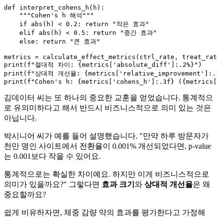
def
interpret_cohens_h
(
h
):

"""Cohen's h 해석"""
if
abs
(h) < 
0.2
: 
return
"작은 효과"
elif
abs
(h) < 
0.5
: 
return
"중간 효과"
else
: 
return
"큰 효과"
print
(
f"절대적 차이: 
{metrics[
'absolute_diff'
]:
.2
%}
"
print
(
f"상대적 개선율: 
{metrics[
'relative_improvement'
]:
.
print
(
f"Cohen's h: 
{metrics[
'cohens_h'
]:
.3
f}
 (
{metrics[
김데이터 씨는 또 하나의 중요한 교훈을 얻었습니다. 통계적으
로 유의미하다고 해서 반드시 비즈니스적으로 의미 있는 것은
아닙니다.
박시니어 씨가 예를 들어 설명했습니다. "만약 하루 방문자가
천만 명인 사이트에서 전환율이 0.001% 개선되었다면, p-value
는 0.001보다 작을 수 있어요.
통계적으로는 확실한 차이예요. 하지만 이게 비즈니스적으로
의미가 있을까요?" 그렇다면
효과 크기
와
상대적 개선율
은 왜
중요할까요?
쉽게 비유하자면, 체중 감량 약의 효과를 평가한다고 가정해