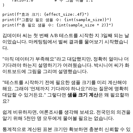
    ratio=
1.0
# 두 그룹 비율 1:1
)

print
(
f"효과 크기: 
{effect_size:
.4
f}
"
print
(
f"그룹당 필요 샘플 수: 
{
int
(sample_size)}
"
print
(
f"총 필요 샘플 수: 
{
int
(sample_size * 
2
)}
"
김데이터 씨는 첫 번째 A/B 테스트를 시작한 지 3일째 되는 날
이었습니다. 마케팅팀에서 벌써 결과를 물어보기 시작했습니
다.
"아직 데이터가 부족해요"라고 대답했지만, 정확히 얼마나 더
기다려야 하는지 설명하기가 어려웠습니다. 박시니어 씨가 화
이트보드에 그림을 그리며 설명했습니다.
"테스트를 시작하기 전에 필요한 샘플 크기를 미리 계산해야
해요. 그래야 '언제까지 기다려야 하나요?'라는 질문에 명확히
대답할 수 있거든요." 그렇다면
샘플 크기 계산
은 왜 필요할까
요?
쉽게 비유하자면, 여론조사를 생각해 보세요. 전국민의 의견을
알기 위해 5천만 명 모두에게 물어볼 필요는 없습니다.
통계적으로 계산된 표본 크기만 확보하면 충분히 신뢰할 수 있