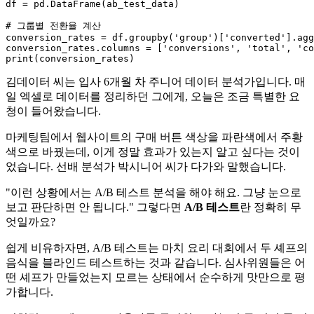
df = pd.DataFrame(ab_test_data)

# 그룹별 전환율 계산
conversion_rates = df.groupby(
'group'
)[
'converted'
].agg
conversion_rates.columns = [
'conversions'
, 
'total'
, 
'co
print
김데이터 씨는 입사 6개월 차 주니어 데이터 분석가입니다. 매
일 엑셀로 데이터를 정리하던 그에게, 오늘은 조금 특별한 요
청이 들어왔습니다.
마케팅팀에서 웹사이트의 구매 버튼 색상을 파란색에서 주황
색으로 바꿨는데, 이게 정말 효과가 있는지 알고 싶다는 것이
었습니다. 선배 분석가 박시니어 씨가 다가와 말했습니다.
"이런 상황에서는 A/B 테스트 분석을 해야 해요. 그냥 눈으로
보고 판단하면 안 됩니다." 그렇다면
A/B 테스트
란 정확히 무
엇일까요?
쉽게 비유하자면, A/B 테스트는 마치 요리 대회에서 두 셰프의
음식을 블라인드 테스트하는 것과 같습니다. 심사위원들은 어
떤 셰프가 만들었는지 모르는 상태에서 순수하게 맛만으로 평
가합니다.