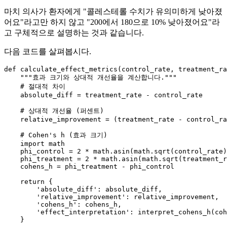
마치 의사가 환자에게 "콜레스테롤 수치가 유의미하게 낮아졌
어요"라고만 하지 않고 "200에서 180으로 10% 낮아졌어요"라
고 구체적으로 설명하는 것과 같습니다.
다음 코드를 살펴봅시다.
def
calculate_effect_metrics
(
control_rate, treatment_ra
"""효과 크기와 상대적 개선율을 계산합니다."""
# 절대적 차이
    absolute_diff = treatment_rate - control_rate

# 상대적 개선율 (퍼센트)
    relative_improvement = (treatment_rate - control_ra
# Cohen's h (효과 크기)
import
 math

    phi_control = 
2
 * math.asin(math.sqrt(control_rate)
    phi_treatment = 
2
 * math.asin(math.sqrt(treatment_r
    cohens_h = phi_treatment - phi_control

return
 {

'absolute_diff'
: absolute_diff,

'relative_improvement'
: relative_improvement,

'cohens_h'
: cohens_h,

'effect_interpretation'
: interpret_cohens_h(coh
    }
