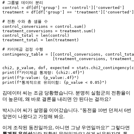
# 그룹별 데이터 분리
control = df[df[
'group'
] == 
'control'
][
'converted'
]

treatment = df[df[
'group'
] == 
'treatment'
][
'converted'
]

# 전환 수와 총 샘플 수
control_conversions = control.
sum
()

treatment_conversions = treatment.
sum
()

control_total = 
len
(control)

treatment_total = 
len
(treatment)

# 카이제곱 검정 수행
contingency_table = [[control_conversions, control_tota
                     [treatment_conversions, treatment_
print
(
f"카이제곱 통계량: 
{chi2:
.4
f}
"
print
(
f"p-value: 
{p_value:
.4
f}
"
print
(
f"통계적으로 유의미함: 
{p_value < 
0.05
}
"
김데이터 씨는 조금 당황했습니다. 분명히 실험군의 전환율이
더 높은데, 왜 바로 결론을 내리면 안 된다는 걸까요?
박시니어 씨가 설명을 이어갔습니다. "동전을 10번 던져서 6번
앞면이 나왔다고 가정해 봐요.
이게 조작된 동전일까요, 아니면 그냥 우연일까요?" 그렇다면
통계적 유의성
이란 정확히 무엇일까요? 쉽게 비유하자면, 통