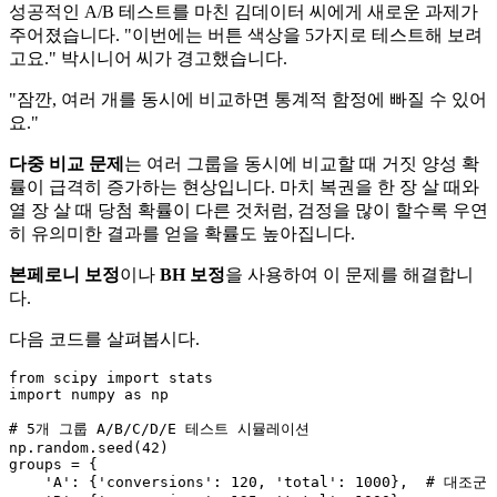
성공적인 A/B 테스트를 마친 김데이터 씨에게 새로운 과제가
주어졌습니다. "이번에는 버튼 색상을 5가지로 테스트해 보려
고요." 박시니어 씨가 경고했습니다.
"잠깐, 여러 개를 동시에 비교하면 통계적 함정에 빠질 수 있어
요."
다중 비교 문제
는 여러 그룹을 동시에 비교할 때 거짓 양성 확
률이 급격히 증가하는 현상입니다. 마치 복권을 한 장 살 때와
열 장 살 때 당첨 확률이 다른 것처럼, 검정을 많이 할수록 우연
히 유의미한 결과를 얻을 확률도 높아집니다.
본페로니 보정
이나
BH 보정
을 사용하여 이 문제를 해결합니
다.
다음 코드를 살펴봅시다.
from
 scipy 
import
import
 numpy 
as
 np

# 5개 그룹 A/B/C/D/E 테스트 시뮬레이션
np.random.seed(
42
)

groups = {

'A'
: {
'conversions'
: 
120
, 
'total'
: 
1000
},  
# 대조군