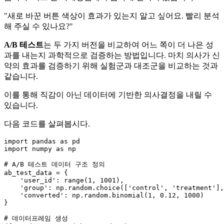
"새로 바꾼 버튼 색상이 효과가 있는지 알고 싶어요. 빨리 분석
해 주실 수 있나요?"
A/B 테스트
는 두 가지 버전을 비교하여 어느 쪽이 더 나은 성
과를 내는지 과학적으로 검증하는 방법입니다. 마치 의사가 신
약의 효과를 검증하기 위해 실험군과 대조군을 비교하는 것과
같습니다.
이를 통해 직감이 아닌 데이터에 기반한 의사결정을 내릴 수
있습니다.
다음 코드를 살펴봅시다.
import
 pandas 
as
import
 numpy 
as
 np

# A/B 테스트 데이터 구조 정의
ab_test_data = {

'user_id'
: 
range
(
1
, 
1001
),

'group'
: np.random.choice([
'control'
, 
'treatment'
],
'converted'
: np.random.binomial(
1
, 
0.12
, 
1000
)

}

# 데이터프레임 생성