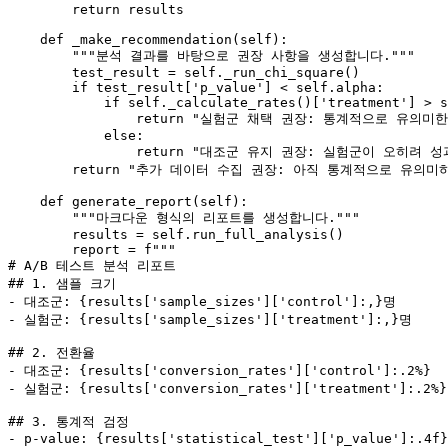
return
 results

def
_make_recommendation
(
self
):

"""분석 결과를 바탕으로 권장 사항을 생성합니다."""
        test_result = 
self
._run_chi_square()

if
 test_result[
'p_value'
] < 
self
.alpha:

if
self
._calculate_rates()[
'treatment'
] > 
s
return
"실험군 채택 권장: 통계적으로 유의미한
else
:

return
"대조군 유지 권장: 실험군이 오히려 성
return
"추가 데이터 수집 권장: 아직 통계적으로 유의미
def
generate_report
(
self
):

"""마크다운 형식의 리포트를 생성합니다."""
        results = 
self
.run_full_analysis()

        report = 
f"""

# A/B 테스트 분석 리포트

## 1. 샘플 크기

- 대조군: 
{results[
'sample_sizes'
][
'control'
]:,}
명

- 실험군: 
{results[
'sample_sizes'
][
'treatment'
]:,}
명

## 2. 전환율

- 대조군: 
{results[
'conversion_rates'
][
'control'
]:
.2
%}
- 실험군: 
{results[
'conversion_rates'
][
'treatment'
]:
.2
%}
## 3. 통계적 검정

- p-value: 
{results[
'statistical_test'
][
'p_value'
]:
.4
f}