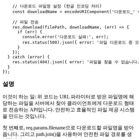
// 다운로드 파일명 설정 (한글 인코딩 처리)
const
 downloadName = 
encodeURIComponent
(
'다운로드_'
 
// 파일 전송
    res.
download
(filePath, downloadName, 
(
err
) =>
 {

if
 (err) {

console
.
error
(
'다운로드 실패:'
, err);

        res.
status
(
500
).
json
({ 
error
: 
'파일 다운로드 중 
      }

    });

  } 
catch
 (error) {

    res.
status
(
404
).
json
({ 
error
: 
'파일을 찾을 수 없습니다.
  }

설명
이것이 하는 일: 위 코드는 URL 파라미터로 받은 파일명에 해
당하는 파일을 서버에서 찾아 클라이언트에게 다운로드 형태
로 전송하는 API입니다. 안전하고 효율적인 파일 제공 시스템
을 만드는 것입니다.
첫 번째로, req.params.filename으로 다운로드할 파일명을 받아
옵니다. 그리고 path.join()을 사용하여 안전한 파일 경로를 생