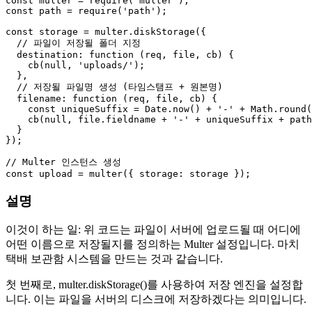
const
 multer = 
require
(
'multer'
const
 path = 
require
(
'path'
);

const
 storage = multer.
diskStorage
({

// 파일이 저장될 폴더 지정
destination
: 
function
 (
req, file, cb
) {

cb
(
null
, 
'uploads/'
);

  },

// 저장될 파일명 생성 (타임스탬프 + 원본명)
filename
: 
function
 (
req, file, cb
) {

const
 uniqueSuffix = 
Date
.
now
() + 
'-'
 + 
Math
.
round
(
cb
(
null
, file.
fieldname
 + 
'-'
 + uniqueSuffix + path
  }

});

// Multer 인스턴스 생성
const
 upload = 
multer
({ 
storage
설명
이것이 하는 일: 위 코드는 파일이 서버에 업로드될 때 어디에
어떤 이름으로 저장될지를 정의하는 Multer 설정입니다. 마치
택배 보관함 시스템을 만드는 것과 같습니다.
첫 번째로, multer.diskStorage()를 사용하여 저장 엔진을 설정합
니다. 이는 파일을 서버의 디스크에 저장하겠다는 의미입니다.