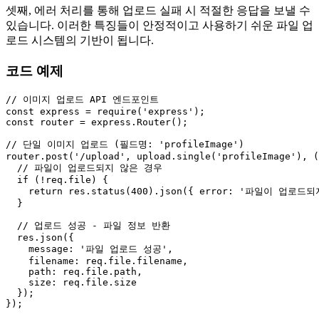
셋째, 에러 처리를 통해 업로드 실패 시 적절한 응답을 보낼 수
있습니다. 이러한 특징들이 안정적이고 사용하기 쉬운 파일 업
로드 시스템의 기반이 됩니다.
코드 예제
// 이미지 업로드 API 엔드포인트
const
 express = 
require
(
'express'
const
 router = express.
Router
();

// 단일 이미지 업로드 (필드명: 'profileImage')
router.
post
(
'/upload'
, upload.
single
(
'profileImage'
), 
(
// 파일이 업로드되지 않은 경우
if
 (!req.
file
) {

return
 res.
status
(
400
).
json
({ 
error
: 
'파일이 업로드되
  }

// 업로드 성공 - 파일 정보 반환
  res.
json
({

message
: 
'파일 업로드 성공'
,

filename
: req.
file
.
filename
,

path
: req.
file
.
path
,

size
: req.
file
.
size
  });
