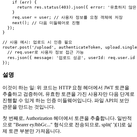
if
 (err) {

return
 res.
status
(
403
).
json
({ 
error
: 
'유효하지 않은
    }

    req.
user
 = user; 
// 사용자 정보를 요청 객체에 저장
next
(); 
// 다음 미들웨어로 진행
  });

}

// 사용 예시: 업로드 시 인증 필요
router.
post
(
'/upload'
, authenticateToken, upload.
single
// req.user로 사용자 정보 접근 가능
  res.
json
({ 
message
: 
'업로드 성공'
, 
userId
: req.
user
.
id
 
설명
이것이 하는 일: 위 코드는 HTTP 요청 헤더에서 JWT 토큰을
추출하고 검증하여, 유효한 토큰을 가진 사용자만 다음 단계로
진행할 수 있게 하는 인증 미들웨어입니다. 파일 API의 보안
관문을 만드는 것입니다.
첫 번째로, Authorization 헤더에서 토큰을 추출합니다. 일반적
으로 "Bearer eyJhbGc..." 형식으로 전송되므로, split(' ')[1]로 실
제 토큰 부분만 가져옵니다.