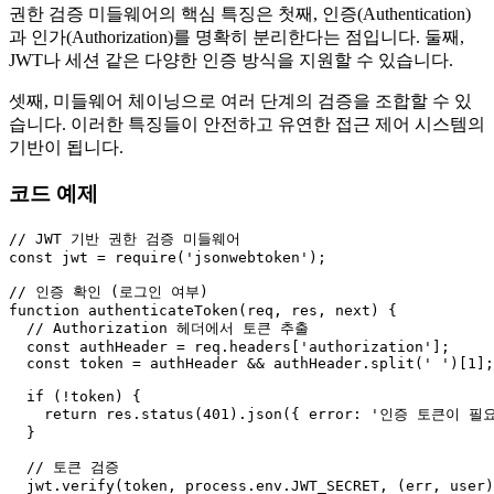
권한 검증 미들웨어의 핵심 특징은 첫째, 인증(Authentication)
과 인가(Authorization)를 명확히 분리한다는 점입니다. 둘째,
JWT나 세션 같은 다양한 인증 방식을 지원할 수 있습니다.
셋째, 미들웨어 체이닝으로 여러 단계의 검증을 조합할 수 있
습니다. 이러한 특징들이 안전하고 유연한 접근 제어 시스템의
기반이 됩니다.
코드 예제
// JWT 기반 권한 검증 미들웨어
const
 jwt = 
require
(
'jsonwebtoken'
);

// 인증 확인 (로그인 여부)
function
authenticateToken
(
req, res, next
) {

// Authorization 헤더에서 토큰 추출
const
 authHeader = req.
headers
[
'authorization'
];

const
 token = authHeader && authHeader.
split
(
' '
)[
1
];
if
 (!token) {

return
 res.
status
(
401
).
json
({ 
error
: 
'인증 토큰이 필
  }

// 토큰 검증
  jwt.
verify
(token, process.
env
.
JWT_SECRET
, 
(
err, user
)