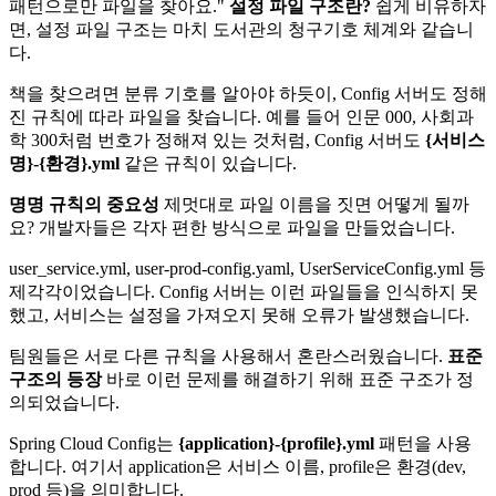
패턴으로만 파일을 찾아요."
설정 파일 구조란?
쉽게 비유하자
면, 설정 파일 구조는 마치 도서관의 청구기호 체계와 같습니
다.
책을 찾으려면 분류 기호를 알아야 하듯이, Config 서버도 정해
진 규칙에 따라 파일을 찾습니다. 예를 들어 인문 000, 사회과
학 300처럼 번호가 정해져 있는 것처럼, Config 서버도
{서비스
명}-{환경}.yml
같은 규칙이 있습니다.
명명 규칙의 중요성
제멋대로 파일 이름을 짓면 어떻게 될까
요? 개발자들은 각자 편한 방식으로 파일을 만들었습니다.
user_service.yml, user-prod-config.yaml, UserServiceConfig.yml 등
제각각이었습니다. Config 서버는 이런 파일들을 인식하지 못
했고, 서비스는 설정을 가져오지 못해 오류가 발생했습니다.
팀원들은 서로 다른 규칙을 사용해서 혼란스러웠습니다.
표준
구조의 등장
바로 이런 문제를 해결하기 위해 표준 구조가 정
의되었습니다.
Spring Cloud Config는
{application}-{profile}.yml
패턴을 사용
합니다. 여기서 application은 서비스 이름, profile은 환경(dev,
prod 등)을 의미합니다.