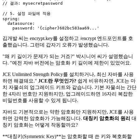
// 결과: mysecretpassword
// 5. 설정 파일에 적용
spring:

  datasource:

    password: 
'{cipher}682bc583aa69...'
김개발 씨는 encrypt.key를 설정하고 /encrypt 엔드포인트를 호
출했습니다. 그런데 갑자기 오류가 발생했습니다.
"왜 키 길이가 문제가 되는 거죠?" 박시니어 씨가 설명했습니
다. "예전 자바 버전에는 암호화 키 길이에 제한이 있었어요.
JCE Unlimited Strength Policy를 설치하거나, 최신 자바를 사용
하면 해결돼요."
JCE란 무엇인가?
쉽게 비유하자면, JCE는 마
치 자물쇠의 업그레이드 키트와 같습니다. 기본 자물쇠는 간단
한 4자리 번호만 지원하지만, 업그레이드하면 16자리 복잡한
비밀번호를 사용할 수 있게 됩니다.
자바도 기본적으로는 약한 암호화만 지원하지만, JCE를 사용
하면 강력한 암호화가 가능해집니다.
대칭키 암호화의 원리
대
칭키 암호화는 어떻게 작동할까요?
**대칭키(Symmetric Key)**는 암호화할 때 쓴 키와 복호화할