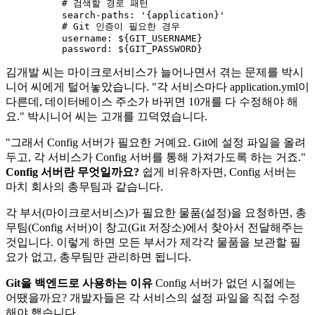
          # 검색할 경로 패턴

          search-paths: 
'{application}'
          # Git 인증이 필요한 경우

          username: ${GIT_USERNAME}

김개발 씨는 마이크로서비스가 늘어나면서 겪는 문제를 박시
니어 씨에게 털어놓았습니다. "각 서비스마다 application.yml이
다른데, 데이터베이스 주소가 바뀌면 10개를 다 수정해야 해
요." 박시니어 씨는 고개를 끄덕였습니다.
"그래서 Config 서버가 필요한 거예요. Git에 설정 파일을 올려
두고, 각 서비스가 Config 서버를 통해 가져가도록 하는 거죠."
Config 서버란 무엇일까요?
쉽게 비유하자면, Config 서버는
마치 회사의 총무팀과 같습니다.
각 부서(마이크로서비스)가 필요한 물품(설정)을 요청하면, 총
무팀(Config 서버)이 창고(Git 저장소)에서 찾아서 전달해주는
것입니다. 이렇게 하면 모든 부서가 제각각 물품을 보관할 필
요가 없고, 총무팀만 관리하면 됩니다.
Git을 백엔드로 사용하는 이유
Config 서버가 없던 시절에는
어땠을까요? 개발자들은 각 서비스의 설정 파일을 직접 수정
해야 했습니다.