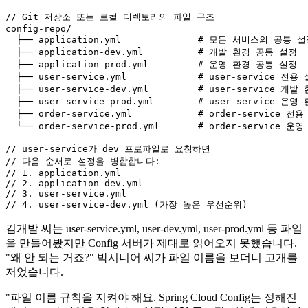
// Git 저장소 또는 로컬 디렉토리의 파일 구조
config-repo/

  ├── application.yml              # 모든 서비스의 공통 설
  ├── application-dev.yml          # 개발 환경 공통 설정

  ├── application-prod.yml         # 운영 환경 공통 설정

  ├── user-service.yml             # user-service 전용 
  ├── user-service-dev.yml         # user-service 개발
  ├── user-service-prod.yml        # user-service 운영
  ├── order-service.yml            # order-service 전용
  └── order-service-prod.yml       # order-service 운
// user-service가 dev 프로파일로 요청하면
// 다음 순서로 설정을 병합합니다:
// 1. application.yml
// 2. application-dev.yml
// 3. user-service.yml
// 4. user-service-dev.yml (가장 높은 우선순위)
김개발 씨는 user-service.yml, user-dev.yml, user-prod.yml 등 파일
을 만들어봤지만 Config 서버가 제대로 읽어오지 못했습니다.
"왜 안 되는 거죠?" 박시니어 씨가 파일 이름을 보더니 고개를
저었습니다.
"파일 이름 규칙을 지켜야 해요. Spring Cloud Config는 정해진