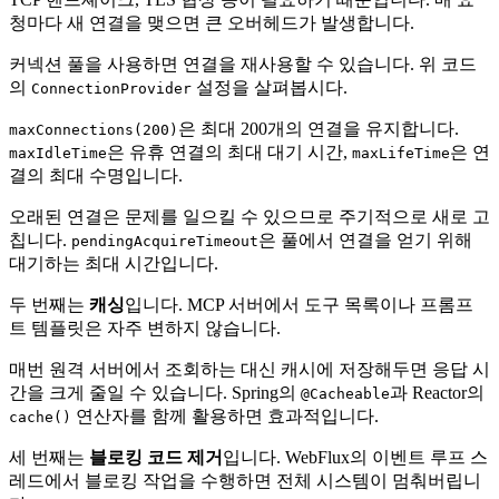
청마다 새 연결을 맺으면 큰 오버헤드가 발생합니다.
커넥션 풀을 사용하면 연결을 재사용할 수 있습니다. 위 코드
의
설정을 살펴봅시다.
ConnectionProvider
은 최대 200개의 연결을 유지합니다.
maxConnections(200)
은 유휴 연결의 최대 대기 시간,
은 연
maxIdleTime
maxLifeTime
결의 최대 수명입니다.
오래된 연결은 문제를 일으킬 수 있으므로 주기적으로 새로 고
칩니다.
은 풀에서 연결을 얻기 위해
pendingAcquireTimeout
대기하는 최대 시간입니다.
두 번째는
캐싱
입니다. MCP 서버에서 도구 목록이나 프롬프
트 템플릿은 자주 변하지 않습니다.
매번 원격 서버에서 조회하는 대신 캐시에 저장해두면 응답 시
간을 크게 줄일 수 있습니다. Spring의
과 Reactor의
@Cacheable
연산자를 함께 활용하면 효과적입니다.
cache()
세 번째는
블로킹 코드 제거
입니다. WebFlux의 이벤트 루프 스
레드에서 블로킹 작업을 수행하면 전체 시스템이 멈춰버립니