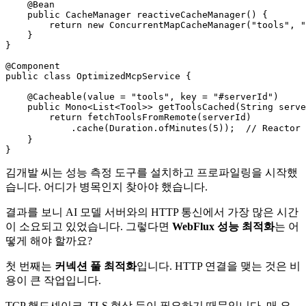
@Bean
public
 CacheManager 
reactiveCacheManager
()
 {

return
new
ConcurrentMapCacheManager
(
"tools"
, 
"
    }

}

@Component
public
class
OptimizedMcpService
 {

@Cacheable(value = "tools", key = "#serverId")
public
 Mono<List<Tool>> 
getToolsCached
(String serve
return
 fetchToolsFromRemote(serverId)

            .cache(Duration.ofMinutes(
5
));  
// Reactor
    }

김개발 씨는 성능 측정 도구를 설치하고 프로파일링을 시작했
습니다. 어디가 병목인지 찾아야 했습니다.
결과를 보니 AI 모델 서버와의 HTTP 통신에서 가장 많은 시간
이 소요되고 있었습니다. 그렇다면
WebFlux 성능 최적화
는 어
떻게 해야 할까요?
첫 번째는
커넥션 풀 최적화
입니다. HTTP 연결을 맺는 것은 비
용이 큰 작업입니다.
TCP 핸드셰이크, TLS 협상 등이 필요하기 때문입니다. 매 요