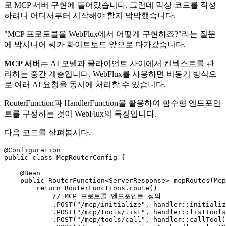
로 MCP 서버 구현에 들어갔습니다. 그런데 막상 코드를 작성
하려니 어디서부터 시작해야 할지 막막했습니다.
"MCP 프로토콜을 WebFlux에서 어떻게 구현하죠?"라는 질문
에 박시니어 씨가 화이트보드 앞으로 다가갔습니다.
MCP 서버
는 AI 모델과 클라이언트 사이에서 컨텍스트를 관
리하는 중간 계층입니다. WebFlux를 사용하면 비동기 방식으
로 여러 AI 요청을 동시에 처리할 수 있습니다.
RouterFunction과 HandlerFunction을 활용하여 함수형 엔드포인
트를 구성하는 것이 WebFlux의 특징입니다.
다음 코드를 살펴봅시다.
@Configuration
public
class
McpRouterConfig
 {

@Bean
public
 RouterFunction<ServerResponse> 
mcpRoutes
(Mcp
return
 RouterFunctions.route()

// MCP 프로토콜 엔드포인트 정의
            .POST(
"/mcp/initialize"
, handler::initializ
            .POST(
"/mcp/tools/list"
, handler::listTools
            .POST(
"/mcp/tools/call"
, handler::callTool)
