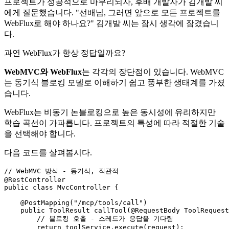
프로젝트가 성공적으로 마무리되자, 후배 개발자가 김개발 씨
에게 질문했습니다. "선배님, 그러면 앞으로 모든 프로젝트를
WebFlux로 해야 하나요?" 김개발 씨는 잠시 생각에 잠겼습니
다.
과연 WebFlux가 항상 정답일까요?
WebMVC와 WebFlux
는 각각의 장단점이 있습니다. WebMVC
는 동기식 블로킹 모델로 이해하기 쉽고 풍부한 생태계를 가졌
습니다.
WebFlux는 비동기 논블로킹으로 높은 동시성에 유리하지만
학습 곡선이 가파릅니다. 프로젝트의 특성에 따라 적절한 기술
을 선택해야 합니다.
다음 코드를 살펴봅시다.
// WebMVC 방식 - 동기식, 직관적
@RestController
public
class
MvcController
 {

@PostMapping("/mcp/tools/call")
public
 ToolResult 
callTool
(
@RequestBody
 ToolRequest
// 블로킹 호출 - 스레드가 응답을 기다림
return
 toolService.execute(request);
