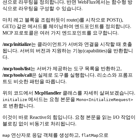
션으로 라우팅을 정의합니다. 반면 WebFlux에서는 함수형 방
식으로 라우팅을 구성할 수 있습니다.
마치 레고 블록을 조립하듯이 route()를 시작으로 POST(),
GET() 같은 메서드를 체이닝하여 엔드포인트를 정의합니다.
MCP 프로토콜은 여러 가지 엔드포인트를 요구합니다.
/mcp/initialize
는 클라이언트가 서버와 연결을 시작할 때 호출
됩니다. 서버의 버전과 지원하는 기능(capabilities)을 반환합니
다.
/mcp/tools/list
는 서버가 제공하는 도구 목록을 반환하고,
/mcp/tools/call
은 실제로 도구를 실행합니다. 리소스와 프롬프
트도 비슷한 패턴을 따릅니다.
위의 코드에서
McpHandler
클래스를 자세히 살펴보겠습니다.
메서드는 요청 본문을
initialize
Mono<InitializeRequest>
로 변환합니다.
이것이 바로 Reactive의 힘입니다. 요청 본문을 읽는 I/O 작업이
블로킹 없이 비동기로 처리됩니다.
연산자로 응답 객체를 생성하고,
으로
map
flatMap