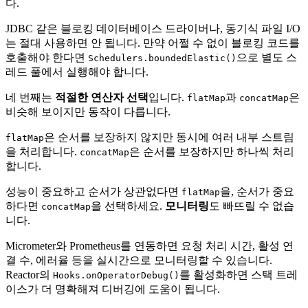
다.
JDBC 같은 블로킹 데이터베이스 드라이버나, 동기식 파일 I/O
는 절대 사용하면 안 됩니다. 만약 어쩔 수 없이 블로킹 코드를
호출해야 한다면
으로 별도 스
Schedulers.boundedElastic()
레드 풀에서 실행해야 합니다.
네 번째는
적절한 연산자 선택
입니다.
과
은
flatMap
concatMap
비슷해 보이지만 동작이 다릅니다.
은 순서를 보장하지 않지만 동시에 여러 내부 스트림
flatMap
을 처리합니다.
은 순서를 보장하지만 하나씩 처리
concatMap
합니다.
성능이 중요하고 순서가 상관없다면
을, 순서가 중요
flatMap
하다면
을 선택하세요.
모니터링
도 빠뜨릴 수 없습
concatMap
니다.
Micrometer와 Prometheus를 연동하면 요청 처리 시간, 활성 연
결 수, 에러율 등을 실시간으로 모니터링할 수 있습니다.
Reactor의
를 활성화하면 스택 트레
Hooks.onOperatorDebug()
이스가 더 명확해져 디버깅에 도움이 됩니다.