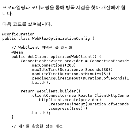
프로파일링과 모니터링을 통해 병목 지점을 찾아 개선해야 합
니다.
다음 코드를 살펴봅시다.
@Configuration
public
class
WebFluxOptimizationConfig
 {

// WebClient 커넥션 풀 최적화
@Bean
public
 WebClient 
optimizedWebClient
()
 {

ConnectionProvider
provider
=
 ConnectionProvide
            .maxConnections(
200
)

            .maxIdleTime(Duration.ofSeconds(
30
))

            .maxLifeTime(Duration.ofMinutes(
5
))

            .pendingAcquireTimeout(Duration.ofSeconds(
1
            .build();

return
 WebClient.builder()

            .clientConnector(
new
ReactorClientHttpConne
                HttpClient.create(provider)

                    .responseTimeout(Duration.ofSeconds
                    .compress(
true
)))

            .build();

    }

// 캐시를 활용한 성능 개선