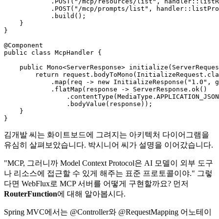
            .POST(
"/mcp/resources/list"
, handler::listR
            .POST(
"/mcp/prompts/list"
, handler::listPro
            .build();

    }

}

@Component
public
class
McpHandler
 {

public
 Mono<ServerResponse> 
initialize
(ServerReque
return
 request.bodyToMono(InitializeRequest.cla
            .map(req -> 
new
InitializeResponse
(
"1.0"
, g
            .flatMap(response -> ServerResponse.ok()

                .contentType(MediaType.APPLICATION_JSON
                .bodyValue(response));

    }

김개발 씨는 화이트보드에 그려지는 아키텍처 다이어그램을
유심히 살펴보았습니다. 박시니어 씨가 설명을 이어갔습니다.
"MCP, 그러니까 Model Context Protocol은 AI 모델이 외부 도구
나 리소스에 접근할 수 있게 해주는 표준 프로토콜이야." 그렇
다면 WebFlux로 MCP 서버를 어떻게 구현할까요? 먼저
RouterFunction
에 대해 알아봅시다.
Spring MVC에서는 @Controller와 @RequestMapping 어노테이