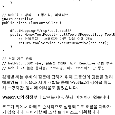
    }

}

// WebFlux 방식 - 비동기식, 리액티브
@RestController
public
class
FluxController
 {

@PostMapping("/mcp/tools/call")
public
 Mono<ToolResult> 
callTool
(
@RequestBody
 ToolR
// 논블로킹 - 스레드가 다른 작업 수행 가능
return
 toolService.executeReactive(request);

    }

}

// 선택 기준 요약
// WebMVC: JDBC 사용, 단순한 CRUD, 팀의 Reactive 경험 부족
// WebFlux: 높은 동시성, 스트리밍, 마이크로서비스 간 통신
김개발 씨는 후배의 질문에 답하기 위해 그동안의 경험을 정리
해보았습니다. MCP 서버 개발을 통해 WebFlux의 강점을 확실
히 느꼈지만, 동시에 어려움도 많았습니다.
WebMVC의 장점
부터 살펴봅시다. 첫째, 이해하기 쉽습니다.
코드가 위에서 아래로 순차적으로 실행되므로 흐름을 따라가
기 쉽습니다. 디버깅할 때 스택 트레이스도 명확합니다.