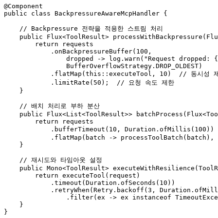
@Component
public
class
BackpressureAwareMcpHandler
 {

// Backpressure 전략을 적용한 스트림 처리
public
 Flux<ToolResult> 
processWithBackpressure
(Flu
return
 requests

            .onBackpressureBuffer(
100
,

                dropped -> log.warn(
"Request dropped: {
                BufferOverflowStrategy.DROP_OLDEST)

            .flatMap(
this
::executeTool, 
10
)  
// 동시성 
            .limitRate(
50
);  
// 요청 속도 제한
    }

// 배치 처리로 부하 분산
public
 Flux<List<ToolResult>> 
batchProcess
(Flux<Too
return
 requests

            .bufferTimeout(
10
, Duration.ofMillis(
100
)) 
            .flatMap(batch -> processToolBatch(batch), 
    }

// 재시도와 타임아웃 설정
public
 Mono<ToolResult> 
executeWithResilience
(ToolR
return
 executeTool(request)

            .timeout(Duration.ofSeconds(
10
))

            .retryWhen(Retry.backoff(
3
, Duration.ofMill
                .filter(ex -> ex 
instanceof
 TimeoutExce
    }
