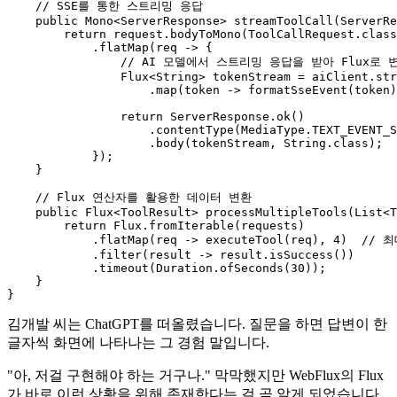
// SSE를 통한 스트리밍 응답
public
 Mono<ServerResponse> 
streamToolCall
(ServerRe
return
 request.bodyToMono(ToolCallRequest.class
            .flatMap(req -> {

// AI 모델에서 스트리밍 응답을 받아 Flux로 
                Flux<String> tokenStream = aiClient.str
                    .map(token -> formatSseEvent(token)
return
 ServerResponse.ok()

                    .contentType(MediaType.TEXT_EVENT_S
                    .body(tokenStream, String.class);

            });

    }

// Flux 연산자를 활용한 데이터 변환
public
 Flux<ToolResult> 
processMultipleTools
(List<T
return
 Flux.fromIterable(requests)

            .flatMap(req -> executeTool(req), 
4
)  
// 
            .filter(result -> result.isSuccess())

            .timeout(Duration.ofSeconds(
30
));

    }

김개발 씨는 ChatGPT를 떠올렸습니다. 질문을 하면 답변이 한
글자씩 화면에 나타나는 그 경험 말입니다.
"아, 저걸 구현해야 하는 거구나." 막막했지만 WebFlux의 Flux
가 바로 이런 상황을 위해 존재한다는 걸 곧 알게 되었습니다.