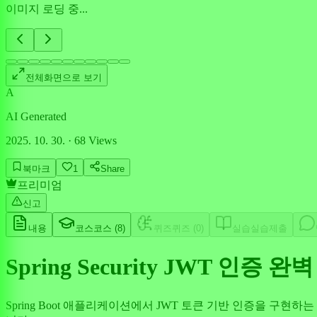
이미지 로딩 중...
전체화면으로 보기
A
AI Generated
2025. 10. 30.
·
68
Views
북마크
1
Share
프리미엄
신고
내용
코스
코스 (
8
)
퀴즈
퀴즈 (
0
)
실습
실습제출
Spring Security JWT 인증 
Spring Boot 애플리케이션에서 JWT 토큰 기반 인증을 구현하는