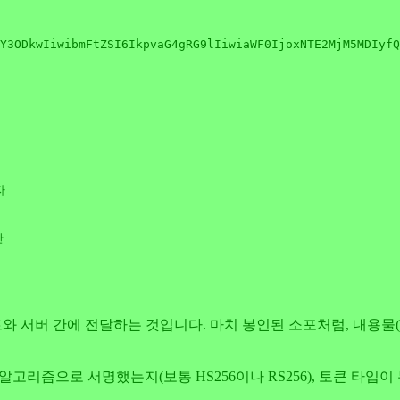
Y3ODkwIiwibmFtZSI6IkpvaG4gRG9lIiwiaWF0IjoxNTE2MjM5MDIyfQ
자
간
간에 전달하는 것입니다. 마치 봉인된 소포처럼, 내용물(Payload)을
 알고리즘으로 서명했는지(보통 HS256이나 RS256), 토큰 타입