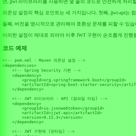
면, jjwt 라이브러리를 사용하면 몇 줄의 코드로 안전하게 처리
의존성 설정의 핵심 포인트는 세 가지입니다. 첫째, jjwt-api는 컴파일 
둘째, 버전을 명시적으로 관리해야 호환성 문제를 피할 수 있습니다. 셋째
이러한 설정이 제대로 되어야 이후 JWT 구현이 순조롭게 진행
코드 예제
<!-- pom.xml - Maven 의존성 설정 -->

<dependencies>

    <!-- Spring Security 기본 -->

    <dependency>

        <groupId>org.springframework.boot</groupId>

        <artifactId>spring-boot-starter-security</artif
    </dependency>

    <!-- JWT 라이브러리 - API (컴파일 타임) -->

    <dependency>

        <groupId>io.jsonwebtoken</groupId>

        <artifactId>jjwt-api</artifactId>

        <version>
0.12
.3
</version>

    </dependency>

    <!-- JWT 구현체 (런타임) -->
