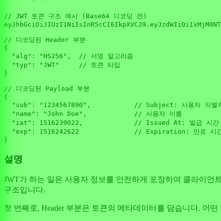
// JWT 토큰 구조 예시 (Base64 디코딩 전)
eyJhbGciOiJIUzI1NiIsInR5cCI6IkpXVCJ9.eyJzdWIiOiIxMjM0NT
// 디코딩된 Header 부분
{

"alg"
: 
"HS256"
,  
// 서명 알고리즘
"typ"
: 
"JWT"
// 토큰 타입
}

// 디코딩된 Payload 부분
{

"sub"
: 
"1234567890"
,           
// Subject: 사용자 식별
"name"
: 
"John Doe"
,            
// 사용자 이름
"iat"
: 
1516239022
,             
// Issued At: 발급 시간
"exp"
: 
1516242622
// Expiration: 만료 시
설명
JWT가 하는 일은 사용자 정보를 안전하게 포장하여 클라이언트와 서버 
구조입니다.
첫 번째로, Header 부분은 토큰의 메타데이터를 담습니다. 어떤