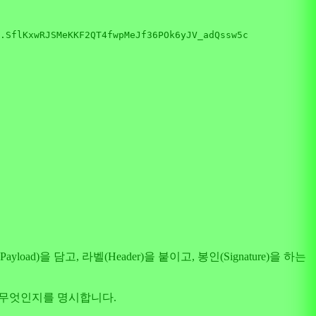
.SflKxwRJSMeKKF2QT4fwpMeJf36POk6yJV_adQssw5c

 담고, 라벨(Header)을 붙이고, 봉인(Signature)을 하는
이 무엇인지를 명시합니다.