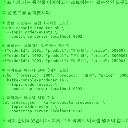
카프카의 기본 동작을 이해하고 테스트하는 데 필수적인 도구입
다음 코드를 살펴봅시다.
# 콘솔 프로듀서 실행 (대화형 모드)

kafka-console-producer.sh \

  --topic order-events \

  --bootstrap-server localhost:
9092
# 프로듀서 모드에서 입력하는 메시지

>{
"orderId"
: 
1001
, 
"product"
: 
"키보드"
, 
"price"
: 
50000
}

>{
"orderId"
: 
1002
, 
"product"
: 
"모니터"
, 
"price"
: 
300000
}

>{
"orderId"
: 
1003
, 
"product"
: 
"마우스"
, 
"price"
: 
25000
}

# 파이프로 메시지 전송 (배치 모드)

echo 
'{"orderId": 1004, "product": "웹캠", "price": 800
  kafka-console-producer.sh \

  --topic order-events \

  --bootstrap-server localhost:
9092
# 파일에서 메시지 일괄 전송

cat orders.json | kafka-console-producer.sh \

  --topic order-events \

  --bootstrap-server localhost:
9092
토픽이 준비되었습니다. 이제 그 토픽에 데이터를 넣어야 합니다