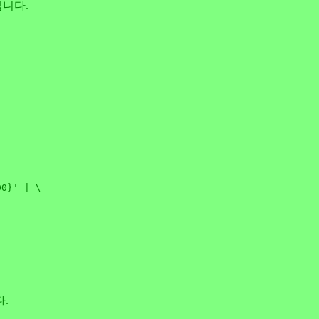
니다.
00}'
 | \

.