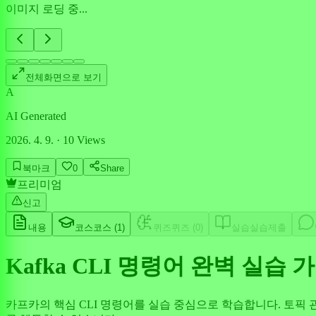
이미지 로딩 중...
전체화면으로 보기
A
AI Generated
2026. 4. 9.
·
10
Views
북마크
0
Share
프리미엄
신고
내용
코스
코스 (
1
)
퀴즈
퀴즈 (
0
)
실습
실습제출
Kafka CLI 명령어 완벽 실습 
카프카의 핵심 CLI 명령어를 실습 중심으로 학습합니다. 토픽