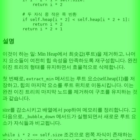
return
 i * 
2
# 두 자식 중 작은 쪽 반환
if
self
.heap[i * 
2
] < 
self
.heap[i * 
2
 + 
1
]:

return
 i * 
2
return
 i * 
2
 + 
1
설명
이것이 하는 일: Min Heap에서 최솟값(루트)을 제거하고, 나머
지 요소들이 여전히 힙 속성을 만족하도록 재구성합니다. 완전
이진 트리의 형태를 유지하면서 효율적으로 삭제합니다.
첫 번째로,
메서드는 루트 요소(self.heap[1])를 저
extract_min
장하고, 힙의 마지막 요소를 루트 위치로 이동시킵니다. 이는
완전 이진 트리의 마지막 노드를 제거하여 구조를 유지하는 것
과 같습니다.
size를 감소시키고 배열에서 pop하여 메모리를 정리합니다. 그
다음으로,
메서드가 실행되면서 새로운 루트 요
_bubble_down
소가 자식들과 비교됩니다.
조건으로 왼쪽 자식이 존재하는
while i * 2 <= self.size