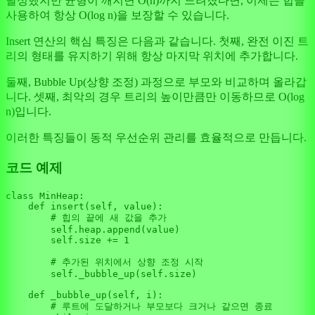
달성했지만 균형이 깨지면 O(n)까지 느려졌다면, 이제는 힙을
사용하여 항상 O(log n)을 보장할 수 있습니다.
Insert 연산의 핵심 특징은 다음과 같습니다. 첫째, 완전 이진 트
리의 형태를 유지하기 위해 항상 마지막 위치에 추가합니다.
둘째, Bubble Up(상향 조정) 과정으로 부모와 비교하며 올라갑
니다. 셋째, 최악의 경우 트리의 높이만큼만 이동하므로 O(log
n)입니다.
이러한 특징들이 동적 우선순위 관리를 효율적으로 만듭니다.
코드 예제
class
MinHeap
:

def
insert
(
self, value
):

# 힙의 끝에 새 값을 추가
self
.heap.append(value)

self
.size += 
1
# 추가된 위치에서 상향 조정 시작
self
._bubble_up(
self
.size)

def
_bubble_up
(
self, i
):

# 루트에 도달하거나 부모보다 크거나 같으면 종료