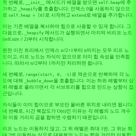
첫 번째로,
메서드가 배열을 받으면
에 추
__init__
self.heap
가하고
를 호출합니다. 인덱스 0을 사용하지 않으므
_heapify
로
로 시작하고
로 배열을 추가합니다.
self.heap = [0]
extend
이는 기존 배열을 복사하여 힙으로 사용할 수 있게 합니다. 그
다음으로,
메서드가 실행되면서 마지막 비리프 노드
_heapify
(self.size // 2)부터 시작합니다.
완전 이진 트리에서 인덱스 n//2+1부터 n까지는 모두 리프 노
드이고, 리프 노드는 자식이 없으므로 이미 힙 속성을 만족합
니다. 따라서 n//2부터 1까지만 처리하면 됩니다.
세 번째로,
로 역순으로 반복하며 각 노
range(start, 0, -1)
드에 대해
을 호출합니다. 이는 하위 레벨부터 상
_bubble_down
위 레벨로 올라가면서 각 서브트리를 힙으로 만드는 상향식 접
근입니다.
자식들이 이미 힙이므로 부모만 올바른 위치로 내리면 됩니다.
네 번째로, 시간 복잡도가 O(n)인 이유는 각 레벨의 노드 개수
와 이동 거리의 곱을 합하면 수렴하기 때문입니다.
리프 노드는 이동하지 않고, 그 위 레벨은 최대 1번, 그 위는 최
대 2번 이동하는 식으로 대부분의 노드는 짧은 거리만 이동합