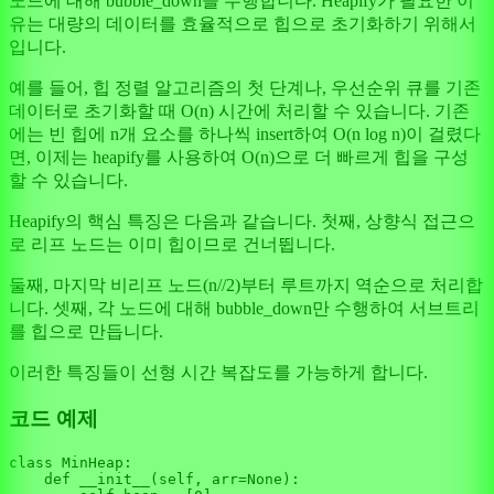
노드에 대해 bubble_down을 수행합니다. Heapify가 필요한 이
유는 대량의 데이터를 효율적으로 힙으로 초기화하기 위해서
입니다.
예를 들어, 힙 정렬 알고리즘의 첫 단계나, 우선순위 큐를 기존
데이터로 초기화할 때 O(n) 시간에 처리할 수 있습니다. 기존
에는 빈 힙에 n개 요소를 하나씩 insert하여 O(n log n)이 걸렸다
면, 이제는 heapify를 사용하여 O(n)으로 더 빠르게 힙을 구성
할 수 있습니다.
Heapify의 핵심 특징은 다음과 같습니다. 첫째, 상향식 접근으
로 리프 노드는 이미 힙이므로 건너뜁니다.
둘째, 마지막 비리프 노드(n//2)부터 루트까지 역순으로 처리합
니다. 셋째, 각 노드에 대해 bubble_down만 수행하여 서브트리
를 힙으로 만듭니다.
이러한 특징들이 선형 시간 복잡도를 가능하게 합니다.
코드 예제
class
MinHeap
:

def
__init__
(
self, arr=
None
):
