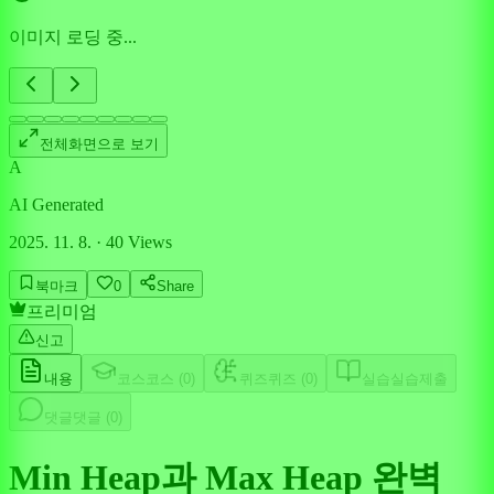
이미지 로딩 중...
전체화면으로 보기
A
AI Generated
2025. 11. 8.
·
40
Views
북마크
0
Share
프리미엄
신고
내용
코스
코스 (
0
)
퀴즈
퀴즈 (
0
)
실습
실습제출
댓글
댓글 (
0
)
Min Heap과 Max Heap 완벽