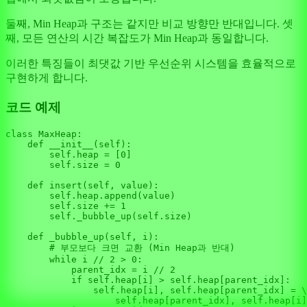
둘째, Min Heap과 구조는 같지만 비교 방향만 반대입니다. 셋
째, 모든 연산의 시간 복잡도가 Min Heap과 동일합니다.
이러한 특징들이 최댓값 기반 우선순위 시스템을 효율적으로
구현하게 합니다.
코드 예제
class
MaxHeap
:

def
__init__
(
self
):

self
.heap = [
0
]

self
.size = 
0
def
insert
(
self, value
):

self
.heap.append(value)

self
.size += 
1
self
._bubble_up(
self
.size)

def
_bubble_up
(
self, i
):

# 부모보다 크면 교환 (Min Heap과 반대)
while
 i // 
2
 > 
0
:

            parent_idx = i // 
2
if
self
.heap[i] > 
self
.heap[parent_idx]:

self
.heap[i], 
self
.heap[parent_idx] = \

self
.heap[parent_idx], 
self
.heap[i]
