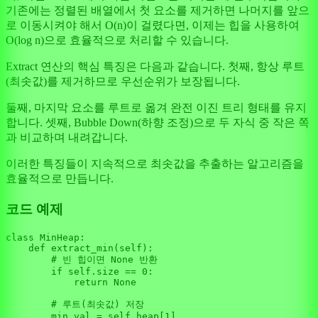
기존에는 정렬된 배열에서 첫 요소를 제거하면 나머지를 앞으
로 이동시켜야 해서 O(n)이 걸렸다면, 이제는 힙을 사용하여
O(log n)으로 효율적으로 처리할 수 있습니다.
Extract 연산의 핵심 특징은 다음과 같습니다. 첫째, 항상 루트
(최솟값)를 제거하므로 우선순위가 보장됩니다.
둘째, 마지막 요소를 루트로 옮겨 완전 이진 트리 형태를 유지
합니다. 셋째, Bubble Down(하향 조정)으로 두 자식 중 작은 쪽
과 비교하며 내려갑니다.
이러한 특징들이 지속적으로 최솟값을 추출하는 알고리즘을
효율적으로 만듭니다.
코드 예제
class
MinHeap
:

def
extract_min
(
self
):

# 빈 힙이면 None 반환
if
self
.size == 
0
:

return
None
# 루트(최솟값) 저장
        min_val = 
self
.heap[
1
]
