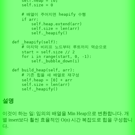
self
.heap = [
0
]

self
.size = 
0
# 배열이 주어지면 heapify 수행
if
 arr:

self
.heap.extend(arr)

self
.size = 
len
(arr)

self
._heapify()

def
_heapify
(
self
):

# 마지막 비리프 노드부터 루트까지 역순으로
        start = 
self
.size // 
2
for
 i 
in
range
(start, 
0
, -
1
):

self
._bubble_down(i)

def
build_heap
(
self, arr
):

# 기존 힙을 새 배열로 재구성
self
.heap = [
0
] + arr

self
.size = 
len
(arr)

self
설명
이것이 하는 일: 임의의 배열을 Min Heap으로 변환합니다. 개
별 insert보다 훨씬 효율적인 O(n) 시간 복잡도로 힙을 구성합니
다.