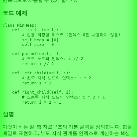
연속적으로 사용할 수 있게 합니다.
코드 예제
class
MinHeap
:

def
__init__
(
self
):

# 힙을 저장할 리스트 (인덱스 0은 사용하지 않음)
self
.heap = [
0
]

self
.size = 
0
def
parent
(
self, i
):

# 부모 노드의 인덱스: i // 2
return
 i // 
2
def
left_child
(
self, i
):

# 왼쪽 자식 노드의 인덱스: i * 2
return
 i * 
2
def
right_child
(
self, i
):

# 오른쪽 자식 노드의 인덱스: i * 2 + 1
return
 i * 
2
 + 
1
설명
이것이 하는 일: 힙 자료구조의 기본 골격을 정의합니다. 힙을
배열로 표현하고, 부모-자식 관계를 인덱스로 계산하는 핵심