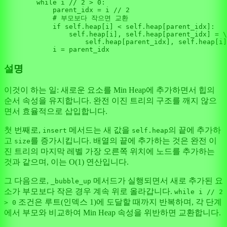
while
 i // 
2
 > 
0
:

            parent_idx = i // 
2
# 부모보다 작으면 교환
if
self
.heap[i] < 
self
.heap[parent_idx]:

self
.heap[i], 
self
.heap[parent_idx] = \

self
.heap[parent_idx], 
self
.heap[i]

설명
이것이 하는 일: 새로운 요소를 Min Heap에 추가하면서 힙의
순서 속성을 유지합니다. 완전 이진 트리의 구조를 깨지 않으
면서 효율적으로 삽입합니다.
첫 번째로,
메서드는 새 값을
의 끝에 추가하
insert
self.heap
고
를 증가시킵니다. 배열의 끝에 추가하는 것은 완전 이
size
진 트리의 마지막 레벨 가장 오른쪽 위치에 노드를 추가하는
것과 같으며, 이는 O(1) 연산입니다.
그 다음으로,
메서드가 실행되면서 새로 추가된 요
_bubble_up
소가 부모보다 작은 경우 계속 위로 올라갑니다.
while i // 2
조건은 루트(인덱스 1)에 도달할 때까지 반복하며, 각 단계
> 0
에서 부모와 비교하여 Min Heap 속성을 위반하면 교환합니다.