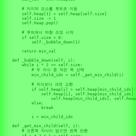
# 마지막 요소를 루트로 이동
self
.heap[
1
] = 
self
.heap[
self
.size]

self
.size -= 
1
self
.heap.pop()

# 루트에서 하향 조정 시작
if
self
.size > 
0
:

self
._bubble_down(
1
)

return
 min_val

def
_bubble_down
(
self, i
):

while
 i * 
2
 <= 
self
.size:

# 두 자식 중 작은 쪽 선택
            min_child_idx = 
self
._get_min_child(i)

# 자식보다 크면 교환
if
self
.heap[i] > 
self
.heap[min_child_idx]:

self
.heap[i], 
self
.heap[min_child_idx] 
self
.heap[min_child_idx], 
self
.heap
else
:

break
            i = min_child_idx

def
_get_min_child
(
self, i
):

# 오른쪽 자식이 없으면 왼쪽 반환
if
 i * 
2
 + 
1
 > 
self
.size:
