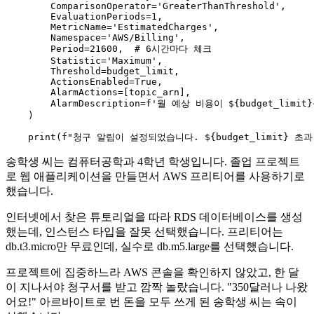
        ComparisonOperator=
'GreaterThanThreshold'
,

        EvaluationPeriods=
1
,

        MetricName=
'EstimatedCharges'
,

        Namespace=
'AWS/Billing'
,

        Period=
21600
,  
# 6시간마다 체크
        Statistic=
'Maximum'
,

        Threshold=budget_limit,

        ActionsEnabled=
True
,

        AlarmActions=[topic_arn],

        AlarmDescription=
f'월 예상 비용이 $
{budget_limit}
    )

print
(
f"청구 알림이 설정되었습니다. $
{budget_limit}
 초과
송학생 씨는 컴퓨터공학과 4학년 학생입니다. 졸업 프로젝트
로 웹 애플리케이션을 만들면서 AWS 프리티어를 사용하기로
했습니다.
인터넷에서 찾은 튜토리얼을 따라 RDS 데이터베이스를 생성
했는데, 인스턴스 타입을 잘못 선택했습니다. 프리티어는
db.t3.micro만 무료인데, 실수로 db.m5.large를 선택했습니다.
프로젝트에 집중하느라 AWS 콘솔을 확인하지 않았고, 한 달
이 지나서야 청구서를 받고 깜짝 놀랐습니다. "350달러나 나왔
어요!" 아르바이트로 번 돈을 모두 쓰게 된 송학생 씨는 속이