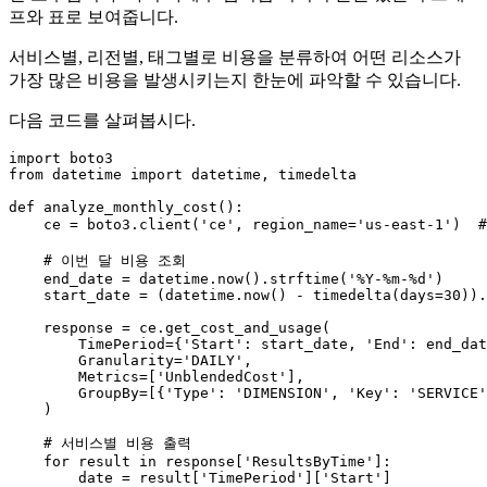
프와 표로 보여줍니다.
서비스별, 리전별, 태그별로 비용을 분류하여 어떤 리소스가
가장 많은 비용을 발생시키는지 한눈에 파악할 수 있습니다.
다음 코드를 살펴봅시다.
import
from
 datetime 
import
 datetime, timedelta

def
analyze_monthly_cost
():

    ce = boto3.client(
'ce'
, region_name=
'us-east-1'
)  
# 이번 달 비용 조회
    end_date = datetime.now().strftime(
'%Y-%m-%d'
)

    start_date = (datetime.now() - timedelta(days=
30
)).
    response = ce.get_cost_and_usage(

        TimePeriod={
'Start'
: start_date, 
'End'
: end_dat
        Granularity=
'DAILY'
,

        Metrics=[
'UnblendedCost'
],

        GroupBy=[{
'Type'
: 
'DIMENSION'
, 
'Key'
: 
'SERVICE'
    )

# 서비스별 비용 출력
for
 result 
in
 response[
'ResultsByTime'
]:

        date = result[
'TimePeriod'
][
'Start'
]
