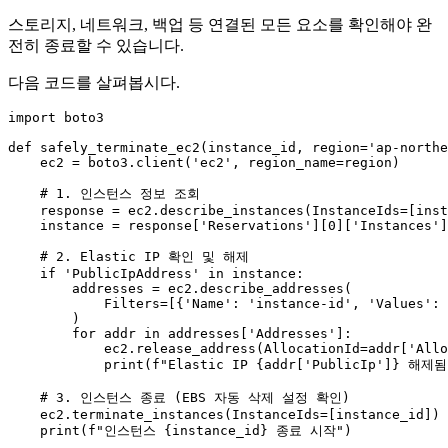
스토리지, 네트워크, 백업 등 연결된 모든 요소를 확인해야 완
전히 종료할 수 있습니다.
다음 코드를 살펴봅시다.
import
 boto3

def
safely_terminate_ec2
(
instance_id, region=
'ap-northe
    ec2 = boto3.client(
'ec2'
, region_name=region)

# 1. 인스턴스 정보 조회
    response = ec2.describe_instances(InstanceIds=[inst
    instance = response[
'Reservations'
][
0
][
'Instances'
]
# 2. Elastic IP 확인 및 해제
if
'PublicIpAddress'
in
 instance:

        addresses = ec2.describe_addresses(

            Filters=[{
'Name'
: 
'instance-id'
, 
'Values'
: 
        )

for
 addr 
in
 addresses[
'Addresses'
]:

            ec2.release_address(AllocationId=addr[
'Allo
print
(
f"Elastic IP 
{addr[
'PublicIp'
]}
 해제됨
# 3. 인스턴스 종료 (EBS 자동 삭제 설정 확인)
    ec2.terminate_instances(InstanceIds=[instance_id])

print
(
f"인스턴스 
{instance_id}
 종료 시작"