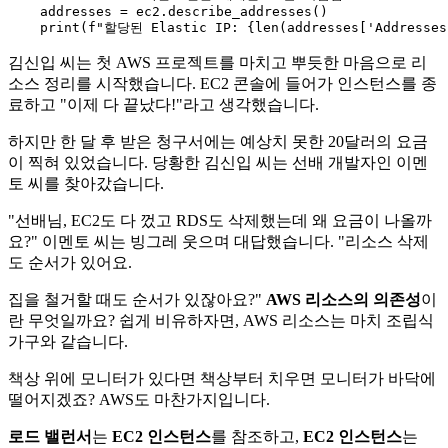
    addresses = ec2.describe_addresses()

print
(
f"할당된 Elastic IP: 
{
len
(addresses[
'Addresses
김신입 씨는 첫 AWS 프로젝트를 마치고 뿌듯한 마음으로 리
소스 정리를 시작했습니다. EC2 콘솔에 들어가 인스턴스를 종
료하고 "이제 다 끝났다!"라고 생각했습니다.
하지만 한 달 후 받은 청구서에는 예상치 못한 20달러의 요금
이 찍혀 있었습니다. 당황한 김신입 씨는 선배 개발자인 이멘
토 씨를 찾아갔습니다.
"선배님, EC2도 다 껐고 RDS도 삭제했는데 왜 요금이 나올까
요?" 이멘토 씨는 빙그레 웃으며 대답했습니다. "리소스 삭제
도 순서가 있어요.
집을 철거할 때도 순서가 있잖아요?"
AWS 리소스의 의존성
이
란 무엇일까요? 쉽게 비유하자면, AWS 리소스는 마치 조립식
가구와 같습니다.
책상 위에 모니터가 있다면 책상부터 치우면 모니터가 바닥에
떨어지겠죠? AWS도 마찬가지입니다.
로드 밸런서
는
EC2 인스턴스
를 참조하고,
EC2 인스턴스
는