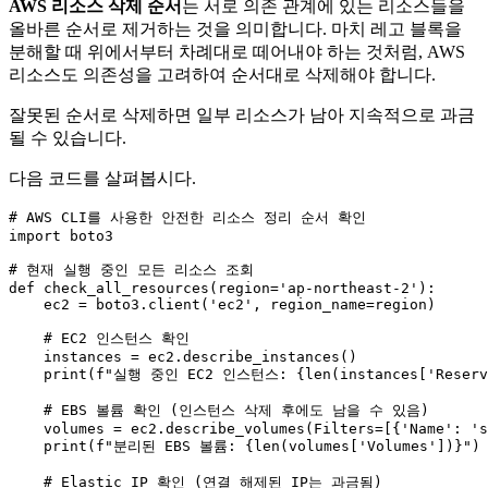
AWS 리소스 삭제 순서
는 서로 의존 관계에 있는 리소스들을
올바른 순서로 제거하는 것을 의미합니다. 마치 레고 블록을
분해할 때 위에서부터 차례대로 떼어내야 하는 것처럼, AWS
리소스도 의존성을 고려하여 순서대로 삭제해야 합니다.
잘못된 순서로 삭제하면 일부 리소스가 남아 지속적으로 과금
될 수 있습니다.
다음 코드를 살펴봅시다.
# AWS CLI를 사용한 안전한 리소스 정리 순서 확인
import
 boto3

# 현재 실행 중인 모든 리소스 조회
def
check_all_resources
(
region=
'ap-northeast-2'
):

    ec2 = boto3.client(
'ec2'
, region_name=region)

# EC2 인스턴스 확인
    instances = ec2.describe_instances()

print
(
f"실행 중인 EC2 인스턴스: 
{
len
(instances[
'Reserv
# EBS 볼륨 확인 (인스턴스 삭제 후에도 남을 수 있음)
    volumes = ec2.describe_volumes(Filters=[{
'Name'
: 
's
print
(
f"분리된 EBS 볼륨: 
{
len
(volumes[
'Volumes'
])}
"
)

# Elastic IP 확인 (연결 해제된 IP는 과금됨)