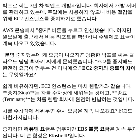
박프로 씨는 3년 차 백엔드 개발자입니다. 회사에서 개발 서버
를 관리하고 있는데, 주말에는 사용하지 않으니 비용 절감을
위해 EC2 인스턴스를 중지하기로 했습니다.
AWS 콘솔에서 "중지" 버튼을 누르고 안심했습니다. 하지만
월요일에 출근해서 비용 리포트를 확인하니 주말에도 요금이
계속 나오고 있었습니다.
"분명 중지했는데 왜 요금이 나오지?" 당황한 박프로 씨는 클
라우드 담당 최아키 씨에게 문의했습니다. "EC2를 중지해도
완전히 요금이 멈추는 건 아니에요."
EC2 중지와 종료의 차이
는 무엇일까요?
쉽게 비유하자면, EC2 인스턴스는 마치 렌탈카와 같습니다.
**중지(Stop)**는 차를 주차장에 세워두는 것이고, **종료
(Terminate)**는 차를 렌탈 회사에 완전히 반납하는 것입니다.
차를 주차장에 세워두면 주차 요금은 계속 나오겠죠? EC2도
마찬가지입니다.
중지하면
컴퓨팅 요금
은 멈추지만
EBS 볼륨 요금
은 계속 부과
됩니다. 더 큰 함정은
Elastic IP
입니다.