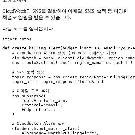
CloudWatch와 SNS를 결합하여 이메일, SMS, 슬랙 등 다양한
채널로 알림을 받을 수 있습니다.
다음 코드를 살펴봅시다.
import
 boto3

def
create_billing_alert
(
budget_limit=
10
, email=
'your-e
# CloudWatch Alarm 생성 (us-east-1에서만 가능)
    cloudwatch = boto3.client(
'cloudwatch'
, region_name
    sns = boto3.client(
'sns'
, region_name=
'us-east-1'
)

# SNS 토픽 생성
    topic_response = sns.create_topic(Name=
'BillingAler
    topic_arn = topic_response[
'TopicArn'
]

# 이메일 구독 추가
    sns.subscribe(

        TopicArn=topic_arn,

        Protocol=
'email'
,

        Endpoint=email

    )

# CloudWatch Alarm 설정
    cloudwatch.put_metric_alarm(

        AlarmName=
'MonthlyBillingAlert'
,
