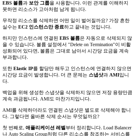
EBS 볼륨
과
보안 그룹
을 사용합니다. 이런 관계를 이해하지
못하면 리소스가 고아처럼 남게 됩니다.
무작정 리소스를 삭제하면 어떤 일이 벌어질까요? 가장 흔한
실수는
EC2 인스턴스만 종료
하고 끝내는 것입니다.
하지만 인스턴스에 연결된
EBS 볼륨
은 자동으로 삭제되지 않
을 수 있습니다. 볼륨 설정에서 "Delete on Termination"이 비활
성화되어 있다면, 볼륨은 그대로 남아서 시간당 요금을 계속
부과합니다.
또한
Elastic IP
를 할당만 해두고 인스턴스에 연결하지 않으면
시간당 요금이 발생합니다. 더 큰 문제는
스냅샷
과
AMI
입니
다.
백업을 위해 생성한 스냅샷을 삭제하지 않으면 저장 용량만큼
계속 과금됩니다. AMI도 마찬가지입니다.
AMI를 삭제하더라도 연결된 스냅샷은 별도로 삭제해야 합니
다. 그렇다면 올바른 삭제 순서는 무엇일까요?
첫 번째로,
애플리케이션 레벨
부터 정리합니다. Load Balancer
나 Auto Scaling Group처럼 다른 리소스를 참조하는 서비스를