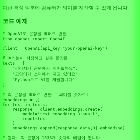
이런 특성 덕분에 컴퓨터가 의미를 계산할 수 있게 됩니다.
코드 예제
# OpenAI로 문장을 벡터로 변환
from
 openai 
import
 OpenAI

client = OpenAI(api_key=
"your-openai-key"
)

# 여러분이 저장하고 싶은 문장들
texts = [

"강아지가 공원에서 뛰어놀아요"
,

"고양이가 소파에서 자고 있어요"
,

"Python으로 AI를 개발합니다"
]

# 각 문장을 벡터로 변환 - 의미를 숫자로!
for
 text 
in
 texts:

    response = client.embeddings.create(

        model=
"text-embedding-3-small"
,

input
=text

    )

    embeddings.append(response.data[
0
].embedding)

# 결과: 각 문장이 1536개 숫자의 배열이 됩니다