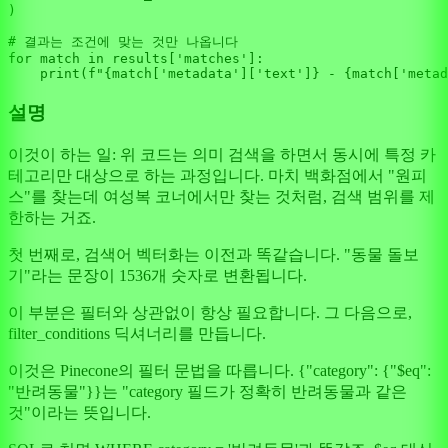
)

# 결과는 조건에 맞는 것만 나옵니다
for
match
in
 results[
'matches'
]:

print
(
f"
{
match
[
'metadata'
][
'text'
]}
 - 
{
match
[
'metad
설명
이것이 하는 일: 위 코드는 의미 검색을 하면서 동시에 특정 카
테고리만 대상으로 하는 과정입니다. 마치 백화점에서 "원피
스"를 찾는데 여성복 코너에서만 찾는 것처럼, 검색 범위를 제
한하는 거죠.
첫 번째로, 검색어 벡터화는 이전과 똑같습니다. "동물 돌보
기"라는 문장이 1536개 숫자로 변환됩니다.
이 부분은 필터와 상관없이 항상 필요합니다. 그 다음으로,
filter_conditions 딕셔너리를 만듭니다.
이것은 Pinecone의 필터 문법을 따릅니다. {"category": {"$eq":
"반려동물"}}는 "category 필드가 정확히 반려동물과 같은
것"이라는 뜻입니다.