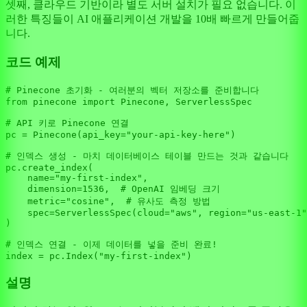
셋째, 클라우드 기반이라 별도 서버 설치가 필요 없습니다. 이
러한 특징들이 AI 애플리케이션 개발을 10배 빠르게 만들어줍
니다.
코드 예제
# Pinecone 초기화 - 여러분의 벡터 저장소를 준비합니다
from
 pinecone 
import
 Pinecone, ServerlessSpec

# API 키로 Pinecone 연결
pc = Pinecone(api_key=
"your-api-key-here"
)

# 인덱스 생성 - 마치 데이터베이스 테이블 만드는 것과 같습니다
pc.create_index(

    name=
"my-first-index"
,

    dimension=
1536
,  
# OpenAI 임베딩 크기
    metric=
"cosine"
,  
# 유사도 측정 방법
    spec=ServerlessSpec(cloud=
"aws"
, region=
"us-east-1"
)

# 인덱스 연결 - 이제 데이터를 넣을 준비 완료!
index = pc.Index(
"my-first-index"
설명