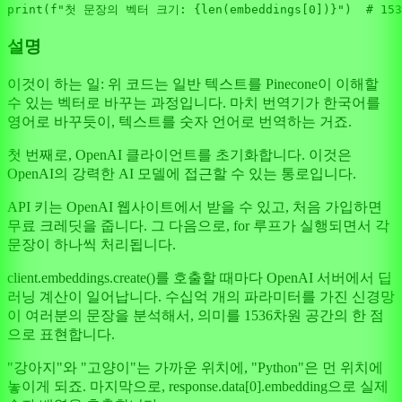
print
(
f"첫 문장의 벡터 크기: 
{
len
(embeddings[
0
])}
"
)  
# 153
설명
이것이 하는 일: 위 코드는 일반 텍스트를 Pinecone이 이해할
수 있는 벡터로 바꾸는 과정입니다. 마치 번역기가 한국어를
영어로 바꾸듯이, 텍스트를 숫자 언어로 번역하는 거죠.
첫 번째로, OpenAI 클라이언트를 초기화합니다. 이것은
OpenAI의 강력한 AI 모델에 접근할 수 있는 통로입니다.
API 키는 OpenAI 웹사이트에서 받을 수 있고, 처음 가입하면
무료 크레딧을 줍니다. 그 다음으로, for 루프가 실행되면서 각
문장이 하나씩 처리됩니다.
client.embeddings.create()를 호출할 때마다 OpenAI 서버에서 딥
러닝 계산이 일어납니다. 수십억 개의 파라미터를 가진 신경망
이 여러분의 문장을 분석해서, 의미를 1536차원 공간의 한 점
으로 표현합니다.
"강아지"와 "고양이"는 가까운 위치에, "Python"은 먼 위치에
놓이게 되죠. 마지막으로, response.data[0].embedding으로 실제