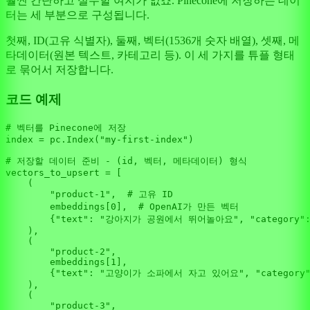
훨씬 간단하고 실수할 여지가 없죠. Pinecone에 저장하는 데이
터는 세 부분으로 구성됩니다.
첫째, ID(고유 식별자), 둘째, 벡터(1536개 숫자 배열), 셋째, 메
타데이터(원본 텍스트, 카테고리 등). 이 세 가지를 튜플 형태
로 묶어서 저장합니다.
코드 예제
# 벡터를 Pinecone에 저장
index = pc.Index(
"my-first-index"
)

# 저장할 데이터 준비 - (id, 벡터, 메타데이터) 형식
vectors_to_upsert = [

    (

"product-1"
,  
# 고유 ID
        embeddings[
0
],  
# OpenAI가 만든 벡터
        {
"text"
: 
"강아지가 공원에서 뛰어놀아요"
, 
"category"
    ),

    (

"product-2"
,

        embeddings[
1
],

        {
"text"
: 
"고양이가 소파에서 자고 있어요"
, 
"category
    ),

    (

"product-3"
,
