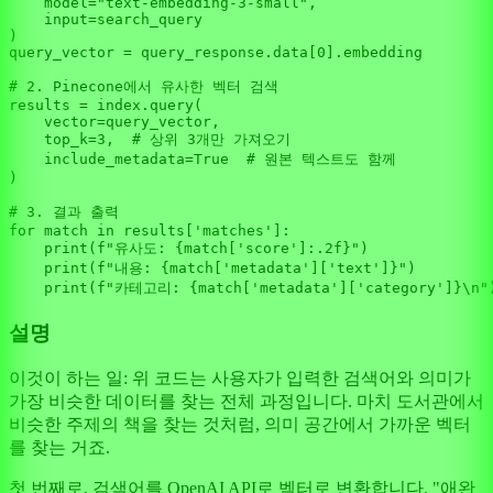
    model=
"text-embedding-3-small"
,

input
=search_query

)

query_vector = query_response.data[
0
].embedding

# 2. Pinecone에서 유사한 벡터 검색
results = index.query(

    vector=query_vector,

    top_k=
3
,  
# 상위 3개만 가져오기
    include_metadata=
True
# 원본 텍스트도 함께
)

# 3. 결과 출력
for
match
in
 results[
'matches'
]:

print
(
f"유사도: 
{
match
[
'score'
]:
.2
f}
"
)

print
(
f"내용: 
{
match
[
'metadata'
][
'text'
]}
"
)

print
(
f"카테고리: 
{
match
[
'metadata'
][
'category'
]}
\n"
설명
이것이 하는 일: 위 코드는 사용자가 입력한 검색어와 의미가
가장 비슷한 데이터를 찾는 전체 과정입니다. 마치 도서관에서
비슷한 주제의 책을 찾는 것처럼, 의미 공간에서 가까운 벡터
를 찾는 거죠.
첫 번째로, 검색어를 OpenAI API로 벡터로 변환합니다. "애완