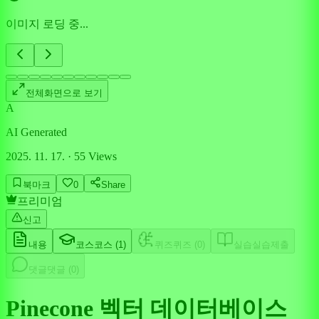
이미지 로딩 중...
전체화면으로 보기
A
AI Generated
2025. 11. 17.
·
55
Views
북마크
0
Share
프리미엄
신고
내용
코스
코스 (
1
)
퀴즈
퀴즈 (
0
)
실습
실습제출
댓글
댓글 (
0
)
Pinecone 벡터 데이터베이스