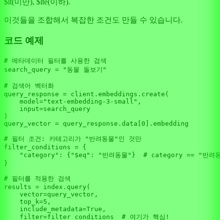
$lt(미만), $lte(이하).
이것들을 조합해서 복잡한 조건도 만들 수 있습니다.
코드 예제
# 메타데이터 필터를 사용한 검색
search_query = 
"동물 돌보기"
# 검색어 벡터화
query_response = client.embeddings.create(

    model=
"text-embedding-3-small"
,

input
=search_query

)

query_vector = query_response.data[
0
].embedding

# 필터 조건: 카테고리가 "반려동물"인 것만
filter_conditions = {

"category"
: {
"$eq"
: 
"반려동물"
}  
# category == "반려
}

# 필터를 적용한 검색
results = index.query(

    vector=query_vector,

    top_k=
5
,

    include_metadata=
True
,

filter
=filter_conditions  
# 여기가 핵심!