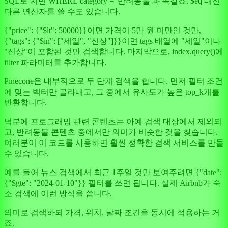
SQL로 치면 WHERE category = '반려동물'과 똑같죠. $eq 대신
다른 연산자를 쓸 수도 있습니다.
{"price": {"$lt": 50000}}이면 가격이 5만 원 미만인 것만,
{"tags": {"$in": ["세일", "신상"]}}이면 tags 배열에 "세일"이나
"신상"이 포함된 것만 검색합니다. 마지막으로, index.query()에
filter 파라미터를 추가합니다.
Pinecone은 내부적으로 두 단계 검색을 합니다. 먼저 필터 조건
에 맞는 벡터만 골라내고, 그 중에서 유사도가 높은 top_k개를
반환합니다.
덕분에 프로그래밍 관련 콘텐츠는 아예 검색 대상에서 제외되
고, 반려동물 콘텐츠 중에서만 의미가 비슷한 것을 찾습니다.
여러분이 이 코드를 사용하면 훨씬 정확한 검색 서비스를 만들
수 있습니다.
예를 들어 뉴스 검색에서 최근 1주일 것만 보여주려면 {"date":
{"$gte": "2024-01-10"}} 필터를 쓰면 됩니다. 실제 Airbnb가 숙
소 검색에 이런 방식을 씁니다.
의미로 검색하되 가격, 위치, 날짜 조건을 동시에 적용하는 거
죠.