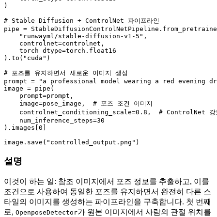
)

# Stable Diffusion + ControlNet 파이프라인
pipe = StableDiffusionControlNetPipeline.from_pretraine
"runwayml/stable-diffusion-v1-5"
,

    controlnet=controlnet,

    torch_dtype=torch.float16

).to(
"cuda"
)

# 포즈를 유지하면서 새로운 이미지 생성
prompt = 
"a professional model wearing a red evening dr
image = pipe(

    prompt=prompt,

    image=pose_image,  
# 포즈 조건 이미지
    controlnet_conditioning_scale=
0.8
,  
# ControlNet 
    num_inference_steps=
30
).images[
0
]

image.save(
"controlled_output.png"
설명
이것이 하는 일: 참조 이미지에서 포즈 정보를 추출하고, 이를
조건으로 사용하여 동일한 포즈를 유지하면서 완전히 다른 스
타일의 이미지를 생성하는 파이프라인을 구축합니다. 첫 번째
로,
가 원본 이미지에서 사람의 관절 위치를
OpenposeDetector