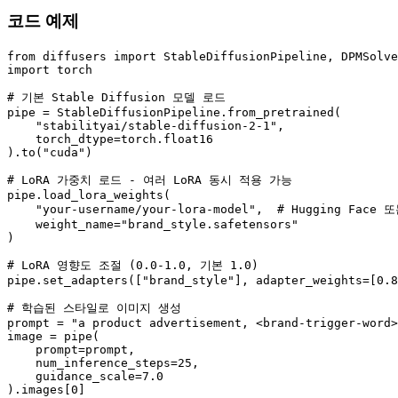
코드 예제
from
 diffusers 
import
import
 torch

# 기본 Stable Diffusion 모델 로드
pipe = StableDiffusionPipeline.from_pretrained(

"stabilityai/stable-diffusion-2-1"
,

    torch_dtype=torch.float16

).to(
"cuda"
)

# LoRA 가중치 로드 - 여러 LoRA 동시 적용 가능
pipe.load_lora_weights(

"your-username/your-lora-model"
,  
# Hugging Face
    weight_name=
"brand_style.safetensors"
)

# LoRA 영향도 조절 (0.0-1.0, 기본 1.0)
pipe.set_adapters([
"brand_style"
], adapter_weights=[
0.8
# 학습된 스타일로 이미지 생성
prompt = 
"a product advertisement, <brand-trigger-word>
image = pipe(

    prompt=prompt,

    num_inference_steps=
25
,

    guidance_scale=
7.0
).images[
0
]
