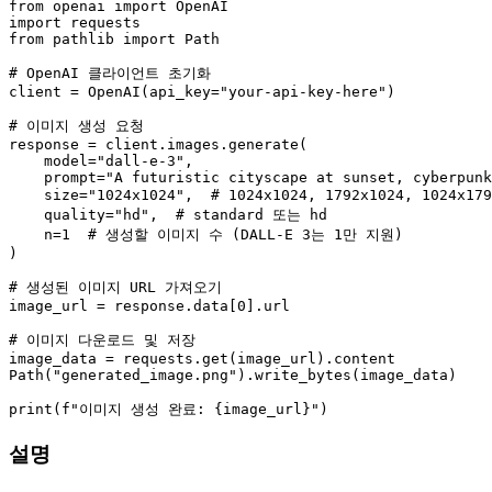
from
 openai 
import
import
from
 pathlib 
import
 Path

# OpenAI 클라이언트 초기화
client = OpenAI(api_key=
"your-api-key-here"
)

# 이미지 생성 요청
response = client.images.generate(

    model=
"dall-e-3"
,

    prompt=
"A futuristic cityscape at sunset, cyberpunk
    size=
"1024x1024"
,  
# 1024x1024, 1792x1024, 1024x1
    quality=
"hd"
,  
# standard 또는 hd
    n=
1
# 생성할 이미지 수 (DALL-E 3는 1만 지원)
)

# 생성된 이미지 URL 가져오기
image_url = response.data[
0
].url

# 이미지 다운로드 및 저장
image_data = requests.get(image_url).content

Path(
"generated_image.png"
).write_bytes(image_data)

print
(
f"이미지 생성 완료: 
{image_url}
"
설명