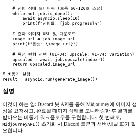
# 진행 상태 모니터링 (보통 60-120초 소요)
while
not
 job.is_done():

await
 asyncio.sleep(
10
)

print
(
f"진행률: 
{job.progress}
%"
)

# 결과 이미지 URL 및 다운로드
    image_url = job.image_url

print
(
f"완성: 
{image_url}
"
)

# 특정 변형 선택 (U1-U4: upscale, V1-V4: variation)
    upscaled = 
await
 job.upscale(index=
1
)

return
 upscaled.image_url

# 비동기 실행
설명
이것이 하는 일: Discord 봇 API를 통해 Midjourney에 이미지 생
성을 요청하고, 완료될 때까지 상태를 모니터링한 후 결과를
받아오는 비동기 워크플로우를 구현합니다. 첫 번째로,
초기화 시 Discord 토큰과 서버/채널 ID가 필
MidjourneyAPI()
요합니다.