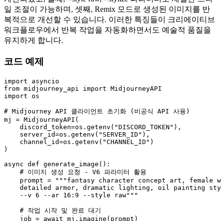
일 조절이 가능하며, 셋째, Remix 모드로 생성된 이미지를 반
복적으로 개선할 수 있습니다. 이러한 특징들이 크리에이티브
워크플로우에서 반복 작업을 자동화하면서도 예술적 품질을
유지하게 합니다.
코드 예제
import
from
 midjourney_api 
import
import
 os

# Midjourney API 클라이언트 초기화 (비공식 API 사용)
mj = MidjourneyAPI(

    discord_token=os.getenv(
"DISCORD_TOKEN"
),

    server_id=os.getenv(
"SERVER_ID"
),

    channel_id=os.getenv(
"CHANNEL_ID"
)

)

async
def
generate_image
():

# 이미지 생성 요청 - V6 파라미터 활용
    prompt = 
"""fantasy character concept art, female w
    detailed armor, dramatic lighting, oil painting sty
    --v 6 --ar 16:9 --style raw"""
# 작업 시작 및 완료 대기
    job = 
await
 mj.imagine(prompt)
