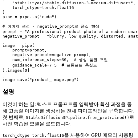
"stabilityai/stable-diffusion-3-medium-diffusers"
,

    torch_dtype=torch.float16

)

pipe = pipe.to(
"cuda"
)

# 이미지 생성 - negative_prompt로 품질 향상
prompt = 
"A professional product photo of a modern smar
negative_prompt = 
"blurry, low quality, distorted, amat
image = pipe(

    prompt=prompt,

    negative_prompt=negative_prompt,

    num_inference_steps=
30
,  
# 생성 품질 조절
    guidance_scale=
7.5
# 프롬프트 충실도
).images[
0
]

image.save(
"product_image.png"
설명
이것이 하는 일: 텍스트 프롬프트를 입력받아 확산 과정을 통
해 고품질 이미지를 생성하는 전체 파이프라인을 구축합니다.
첫 번째로,
로
StableDiffusion3Pipeline.from_pretrained()
사전 학습된 모델을 로드합니다.
을 사용하여 GPU 메모리 사용량
torch_dtype=torch.float16