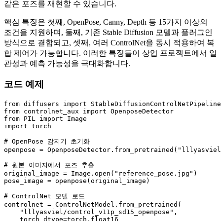
같은 포즈를 재현할 수 있습니다.
핵심 특징은 첫째, OpenPose, Canny, Depth 등 15가지 이상의
조건을 지원하며, 둘째, 기존 Stable Diffusion 모델과 플러그인
방식으로 결합되고, 셋째, 여러 ControlNet을 동시 적용하여 복
합 제어가 가능합니다. 이러한 특징들이 상업 프로젝트에서 일
관성과 예측 가능성을 극대화합니다.
코드 예제
from
 diffusers 
import
from
 controlnet_aux 
import
from
 PIL 
import
import
 torch

# OpenPose 감지기 초기화
openpose = OpenposeDetector.from_pretrained(
"lllyasviel
# 원본 이미지에서 포즈 추출
original_image = Image.
open
(
"reference_pose.jpg"
)

pose_image = openpose(original_image)

# ControlNet 모델 로드
controlnet = ControlNetModel.from_pretrained(

"lllyasviel/control_v11p_sd15_openpose"
,

    torch_dtype=torch.float16
