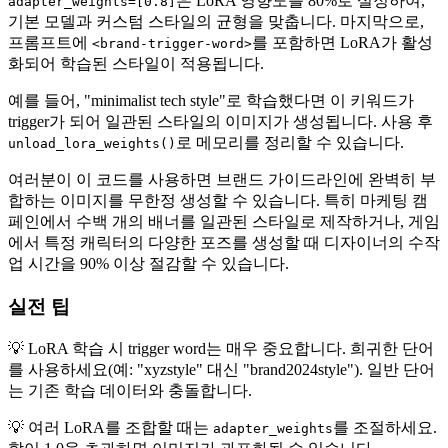
은 LoRA 영향도를 80%로 설정하여,
adapter_weights=[0.8]
기본 모델과 커스텀 스타일의 균형을 맞춥니다. 마지막으로,
프롬프트에
를 포함하면 LoRA가 활성
<brand-trigger-word>
화되어 학습된 스타일이 적용됩니다.
예를 들어, "minimalist tech style"로 학습했다면 이 키워드가
trigger가 되어 일관된 스타일의 이미지가 생성됩니다. 사용 후
로 메모리를 정리할 수 있습니다.
unload_lora_weights()
여러분이 이 코드를 사용하면 브랜드 가이드라인에 완벽히 부
합하는 이미지를 무한정 생성할 수 있습니다. 특히 마케팅 캠
페인에서 수백 개의 배너를 일관된 스타일로 제작하거나, 게임
에서 특정 캐릭터의 다양한 포즈를 생성할 때 디자이너의 수작
업 시간을 90% 이상 절감할 수 있습니다.
실전 팁
💡 LoRA 학습 시 trigger word는 매우 중요합니다. 희귀한 단어
를 사용하세요(예: "xyzstyle" 대신 "brand2024style"). 일반 단어
는 기존 학습 데이터와 충돌합니다.
💡 여러 LoRA를 조합할 때는
를 조절하세요.
adapter_weights