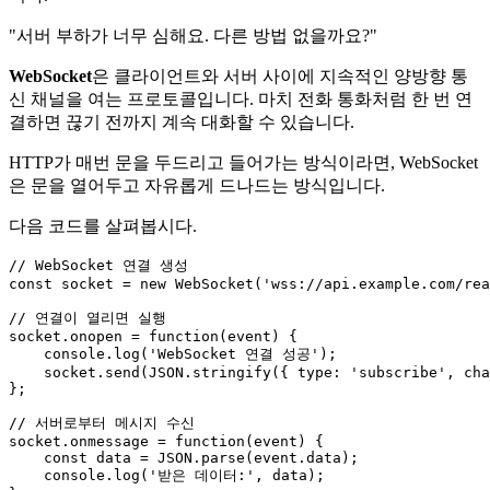
"서버 부하가 너무 심해요. 다른 방법 없을까요?"
WebSocket
은 클라이언트와 서버 사이에 지속적인 양방향 통
신 채널을 여는 프로토콜입니다. 마치 전화 통화처럼 한 번 연
결하면 끊기 전까지 계속 대화할 수 있습니다.
HTTP가 매번 문을 두드리고 들어가는 방식이라면, WebSocket
은 문을 열어두고 자유롭게 드나드는 방식입니다.
다음 코드를 살펴봅시다.
// WebSocket 연결 생성
const
 socket = 
new
WebSocket
(
'wss://api.example.com/rea
// 연결이 열리면 실행
socket.
onopen
 = 
function
(
event
) {

console
.
log
(
'WebSocket 연결 성공'
);

    socket.
send
(
JSON
.
stringify
({ 
type
: 
'subscribe'
, 
cha
};

// 서버로부터 메시지 수신
socket.
onmessage
 = 
function
(
event
) {

const
 data = 
JSON
.
parse
(event.
data
);

console
.
log
(
'받은 데이터:'
, data);
