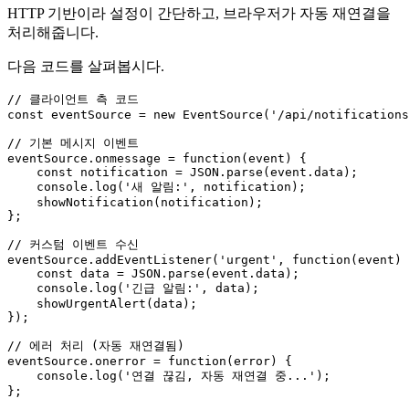
HTTP 기반이라 설정이 간단하고, 브라우저가 자동 재연결을
처리해줍니다.
다음 코드를 살펴봅시다.
// 클라이언트 측 코드
const
 eventSource = 
new
EventSource
(
'/api/notifications
// 기본 메시지 이벤트
eventSource.
onmessage
 = 
function
(
event
) {

const
 notification = 
JSON
.
parse
(event.
data
);

console
.
log
(
'새 알림:'
, notification);

showNotification
(notification);

};

// 커스텀 이벤트 수신
eventSource.
addEventListener
(
'urgent'
, 
function
(
event
) 
const
 data = 
JSON
.
parse
(event.
data
);

console
.
log
(
'긴급 알림:'
, data);

showUrgentAlert
(data);

});

// 에러 처리 (자동 재연결됨)
eventSource.
onerror
 = 
function
(
error
) {

console
.
log
(
'연결 끊김, 자동 재연결 중...'
);
