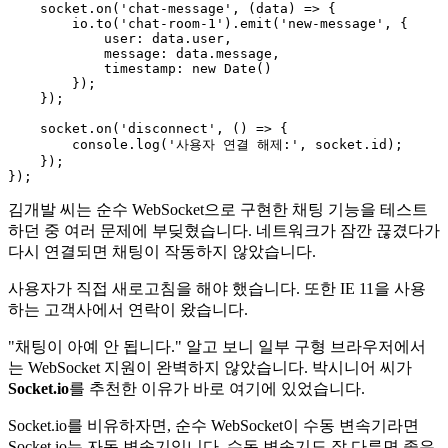
    socket.
on
(
'chat-message'
, 
(
data
) =>
 {

        io.
to
(
'chat-room-1'
).
emit
(
'new-message'
, {

user
: data.
user
,

message
: data.
message
,

timestamp
: 
new
Date
()

        });

    });

    socket.
on
(
'disconnect'
, 
() =>
 {

console
.
log
(
'사용자 연결 해제:'
, socket.
id
);

    });

김개발 씨는 순수 WebSocket으로 구현한 채팅 기능을 테스트
하던 중 여러 문제에 부딪혔습니다. 네트워크가 잠깐 끊겼다가
다시 연결되면 채팅이 작동하지 않았습니다.
사용자가 직접 새로고침을 해야 했습니다. 또한 IE 11을 사용
하는 고객사에서 연락이 왔습니다.
"채팅이 아예 안 됩니다." 알고 보니 일부 구형 브라우저에서
는 WebSocket 지원이 완벽하지 않았습니다. 박시니어 씨가
Socket.io
를 추천한 이유가 바로 여기에 있었습니다.
Socket.io를 비유하자면, 순수 WebSocket이 수동 변속기라면
Socket.io는 자동 변속기입니다. 수동 변속기도 잘 다루면 좋은