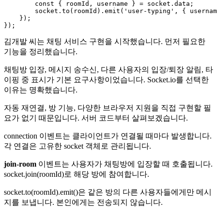
const
 { roomId, username } = socket.
data
;

        socket.
to
(roomId).
emit
(
'user-typing'
, { usernam
    });

김개발 씨는 채팅 서비스 구현을 시작했습니다. 먼저 필요한
기능을 정리했습니다.
채팅방 입장, 메시지 송수신, 다른 사용자의 입장/퇴장 알림, 타
이핑 중 표시가 기본 요구사항이었습니다. Socket.io를 선택한
이유는 명확했습니다.
자동 재연결, 방 기능, 다양한 브라우저 지원을 직접 구현할 필
요가 없기 때문입니다. 서버 코드부터 살펴보겠습니다.
connection 이벤트는 클라이언트가 연결될 때마다 발생합니다.
각 연결은 고유한 socket 객체로 관리됩니다.
join-room
이벤트는 사용자가 채팅방에 입장할 때 호출됩니다.
socket.join(roomId)로 해당 방에 참여합니다.
socket.to(roomId).emit()은 같은 방의 다른 사용자들에게만 메시
지를 보냅니다. 본인에게는 전송되지 않습니다.