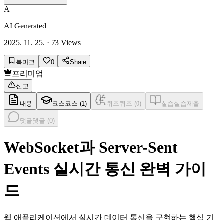
A
AI Generated
2025. 11. 25.
·
73
Views
북마크
0
Share
프리미엄
신고
내용
코스
코스 (
1
)
퀴즈
퀴즈 (
0
)
실습
실습제출
댓글
댓글 (
0
)
WebSocket과 Server-Sent
Events 실시간 통신 완벽 가이
드
웹 애플리케이션에서 실시간 데이터 통신을 구현하는 핵심 기