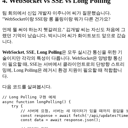
4. WebSocket vs SSE vs Long Polling
팀 회의에서 신입 개발자 이주니어 씨가 질문했습니다.
"WebSocket이랑 SSE랑 롱 폴링이랑 뭐가 다른 건가요?
언제 뭘 써야 하는지 헷갈려요." 김개발 씨는 자신도 처음에 그
랬던 기억이 났습니다. 박시니어 씨가 화이트보드 앞으로 갔습
니다.
WebSocket
,
SSE
,
Long Polling
은 모두 실시간 통신을 위한 기
술이지만 각각의 특성이 다릅니다. WebSocket은 양방향 통신
이 필요할 때, SSE는 서버에서 클라이언트로의 단방향 스트리
밍에, Long Polling은 레거시 환경 지원이 필요할 때 적합합니
다.
다음 코드를 살펴봅시다.
// Long Polling 구현 예제
async
function
longPolling
(
) {

try
 {

// 서버에 요청, 서버는 새 데이터가 있을 때까지 응답을 
const
 response = 
await
fetch
(
'/api/updates?time
const
 data = 
await
 response.
json
();
