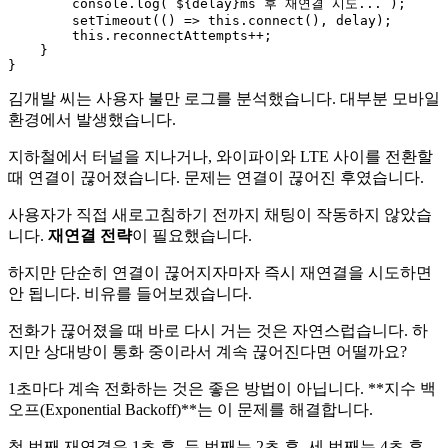
console
.
log
(
`
${delay}
ms 후 재연결 시도...`
);

setTimeout
(
() =>
this
.
connect
(), delay);

this
.
reconnectAttempts
++;

    }

김개발 씨는 사용자 불만 로그를 분석했습니다. 대부분 모바일
환경에서 발생했습니다.
지하철에서 터널을 지나거나, 와이파이와 LTE 사이를 전환할
때 연결이 끊어졌습니다. 문제는 연결이 끊어진 후였습니다.
사용자가 직접 새로고침하기 전까지 채팅이 작동하지 않았습
니다.
재연결 전략
이 필요했습니다.
하지만 단순히 연결이 끊어지자마자 즉시 재연결을 시도하면
안 됩니다. 비유를 들어보겠습니다.
전화가 끊어졌을 때 바로 다시 거는 것은 자연스럽습니다. 하
지만 상대방이 통화 중이라서 계속 끊어진다면 어떨까요?
1초마다 계속 전화하는 것은 좋은 방법이 아닙니다. **지수 백
오프(Exponential Backoff)**는 이 문제를 해결합니다.
첫 번째 재연결은 1초 후, 두 번째는 2초 후, 세 번째는 4초 후...