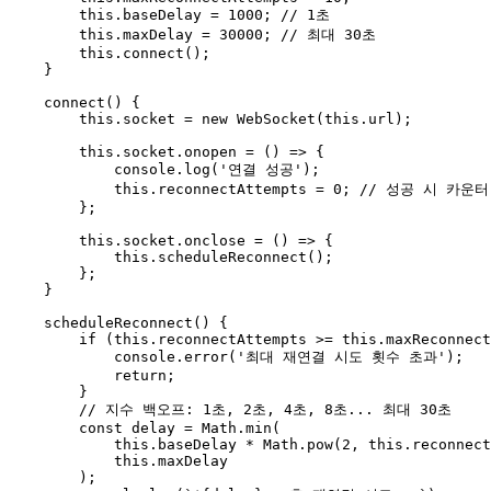
this
.
baseDelay
 = 
1000
; 
// 1초
this
.
maxDelay
 = 
30000
; 
// 최대 30초
this
.
connect
();

    }

connect
(
) {

this
.
socket
 = 
new
WebSocket
(
this
.
url
);

this
.
socket
.
onopen
 = 
() =>
 {

console
.
log
(
'연결 성공'
);

this
.
reconnectAttempts
 = 
0
; 
// 성공 시 카운
        };

this
.
socket
.
onclose
 = 
() =>
 {

this
.
scheduleReconnect
();

        };

    }

scheduleReconnect
(
) {

if
 (
this
.
reconnectAttempts
 >= 
this
.
maxReconnect
console
.
error
(
'최대 재연결 시도 횟수 초과'
);

return
;

        }

// 지수 백오프: 1초, 2초, 4초, 8초... 최대 30초
const
 delay = 
Math
.
min
(

this
.
baseDelay
 * 
Math
.
pow
(
2
, 
this
.
reconnect
this
.
maxDelay
        );
