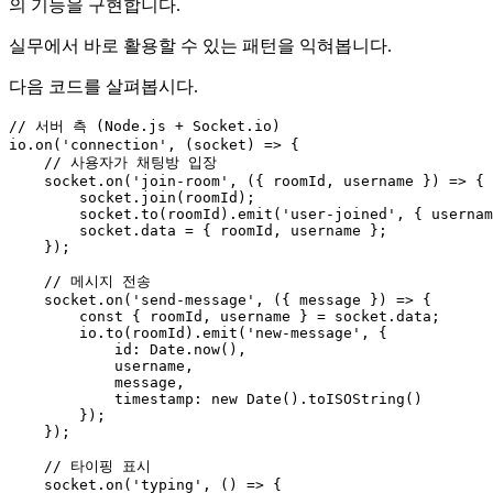
의 기능을 구현합니다.
실무에서 바로 활용할 수 있는 패턴을 익혀봅니다.
다음 코드를 살펴봅시다.
// 서버 측 (Node.js + Socket.io)
io.
on
(
'connection'
, 
(
socket
) =>
 {

// 사용자가 채팅방 입장
    socket.
on
(
'join-room'
, 
(
{ roomId, username }
) =>
 {

        socket.
join
(roomId);

        socket.
to
(roomId).
emit
(
'user-joined'
, { usernam
        socket.
data
 = { roomId, username };

    });

// 메시지 전송
    socket.
on
(
'send-message'
, 
(
{ message }
) =>
 {

const
 { roomId, username } = socket.
data
;

        io.
to
(roomId).
emit
(
'new-message'
, {

id
: 
Date
.
now
(),

            username,

            message,

timestamp
: 
new
Date
().
toISOString
()

        });

    });

// 타이핑 표시
    socket.
on
(
'typing'
, 
() =>
 {
