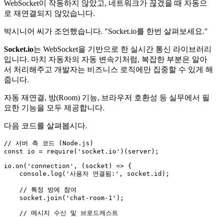
WebSocket이 작동하지 않았고, 네트워크가 끊겼을 때 자동으
로 재연결되지 않았습니다.
박시니어 씨가 조언했습니다. "Socket.io를 한번 살펴보세요."
Socket.io
는 WebSocket을 기반으로 한 실시간 통신 라이브러리
입니다. 마치 자동차의 자동 변속기처럼, 복잡한 부분은 알아
서 처리해주고 개발자는 비즈니스 로직에만 집중할 수 있게 해
줍니다.
자동 재연결, 방(Room) 기능, 브라우저 호환성 등 실무에서 필
요한 기능을 모두 제공합니다.
다음 코드를 살펴봅시다.
// 서버 측 코드 (Node.js)
const
 io = 
require
(
'socket.io'
)(server);

io.
on
(
'connection'
, 
(
socket
) =>
 {

console
.
log
(
'사용자 연결됨:'
, socket.
id
);

// 특정 방에 참여
    socket.
join
(
'chat-room-1'
);

// 메시지 수신 및 브로드캐스트