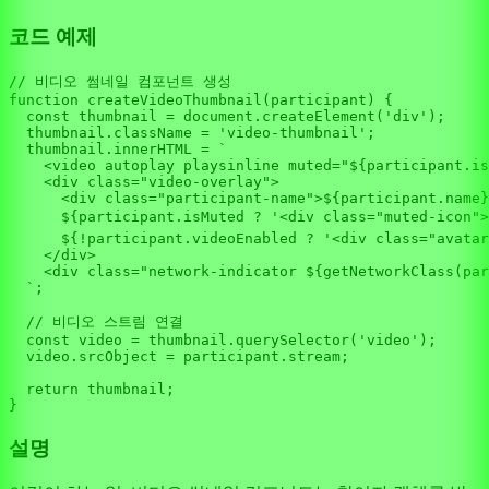
코드 예제
// 비디오 썸네일 컴포넌트 생성
function
createVideoThumbnail
(
participant
) {

const
 thumbnail = 
document
.
createElement
(
'div'
);

  thumbnail.
className
 = 
'video-thumbnail'
;

  thumbnail.
innerHTML
 = 
`

    <video autoplay playsinline muted="
${participant.is
    <div class="video-overlay">

      <div class="participant-name">
${participant.name}
${participant.isMuted ? 
'<div class="muted-icon">
${!participant.videoEnabled ? 
'<div class="avatar
    </div>

    <div class="network-indicator 
${getNetworkClass(par
  `
;

// 비디오 스트림 연결
const
 video = thumbnail.
querySelector
(
'video'
);

  video.
srcObject
 = participant.
stream
;

return
 thumbnail;

설명