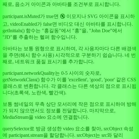
째로, 음소거 아이콘과 아바타를 조건부로 표시합니다.
participant.isMuted가 true면 🔇 이모지나 SVG 아이콘을 표시하
고, videoEnabled가 false면 비디오 대신 아바타를 표시합니다.
getInitials() 함수는 "홍길동"에서 "홍"을, "John Doe"에서
"JD"를 추출하는 헬퍼 함수입니다.
아바타는 보통 원형으로 표시하며, 각 사용자마다 다른 배경색
을 주면(해시 함수 사용) 시각적으로 구분하기 쉽습니다. 네 번
째로, 네트워크 품질 표시기를 추가합니다.
participant.networkQuality는 0-5 사이의 숫자로,
getNetworkClass() 함수가 이를 'excellent', 'good', 'poor' 같은 CSS
클래스로 변환합니다. 각 클래스는 다른 색상의 점으로 표시됩
니다(초록색, 노란색, 빨간색).
보통 썸네일의 우측 상단 모서리에 작은 점으로 표시하여 방해
가 되지 않으면서도 정보를 전달합니다. 마지막으로,
MediaStream을 video 요소에 연결합니다.
querySelector로 방금 생성한 video 요소를 찾아, srcObject 속성
에 participant.stream을 할당합니다. srcObject는 src와 달리