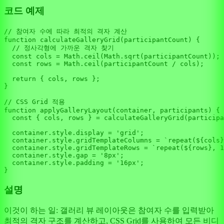
코드 예제
// 참여자 수에 따라 최적의 격자 계산
function
calculateGalleryGrid
(
participantCount
) {

// 정사각형에 가까운 격자 찾기
const
 cols = 
Math
.
ceil
(
Math
.
sqrt
(participantCount));

const
 rows = 
Math
.
ceil
(participantCount / cols);

return
 { cols, rows };

}

// CSS Grid 적용
function
applyGalleryLayout
(
container, participants
) {

const
 { cols, rows } = 
calculateGalleryGrid
(participa
  container.
style
.
display
 = 
'grid'
;

  container.
style
.
gridTemplateColumns
 = 
`repeat(
${cols}
  container.
style
.
gridTemplateRows
 = 
`repeat(
${rows}
, 1
  container.
style
.
gap
 = 
'8px'
;

  container.
style
.
padding
 = 
'16px'
;

설명
이것이 하는 일: 갤러리 뷰 레이아웃은 참여자 수를 입력받아
최적의 격자 구조를 계산하고, CSS Grid를 사용하여 모든 비디