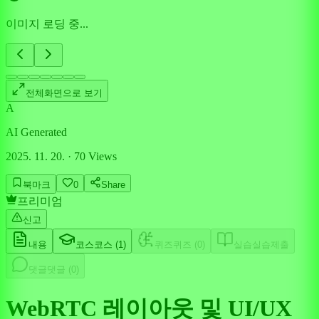
이미지 로딩 중...
전체화면으로 보기
A
AI Generated
2025. 11. 20.
·
70
Views
북마크
0
Share
프리미엄
신고
내용
코스
코스 (
1
)
퀴즈
퀴즈 (
0
)
실습
실습제출
댓글
댓글 (
0
)
WebRTC 레이아웃 및 UI/UX