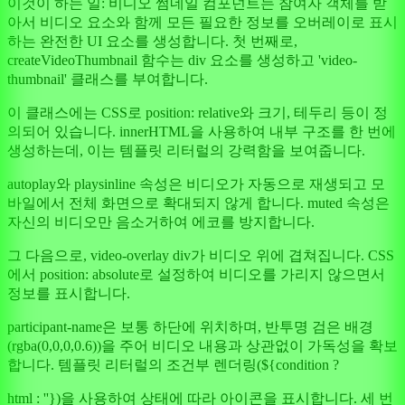
이것이 하는 일: 비디오 썸네일 컴포넌트는 참여자 객체를 받
아서 비디오 요소와 함께 모든 필요한 정보를 오버레이로 표시
하는 완전한 UI 요소를 생성합니다. 첫 번째로,
createVideoThumbnail 함수는 div 요소를 생성하고 'video-
thumbnail' 클래스를 부여합니다.
이 클래스에는 CSS로 position: relative와 크기, 테두리 등이 정
의되어 있습니다. innerHTML을 사용하여 내부 구조를 한 번에
생성하는데, 이는 템플릿 리터럴의 강력함을 보여줍니다.
autoplay와 playsinline 속성은 비디오가 자동으로 재생되고 모
바일에서 전체 화면으로 확대되지 않게 합니다. muted 속성은
자신의 비디오만 음소거하여 에코를 방지합니다.
그 다음으로, video-overlay div가 비디오 위에 겹쳐집니다. CSS
에서 position: absolute로 설정하여 비디오를 가리지 않으면서
정보를 표시합니다.
participant-name은 보통 하단에 위치하며, 반투명 검은 배경
(rgba(0,0,0,0.6))을 주어 비디오 내용과 상관없이 가독성을 확보
합니다. 템플릿 리터럴의 조건부 렌더링(${condition ?
html : ''})을 사용하여 상태에 따라 아이콘을 표시합니다. 세 번