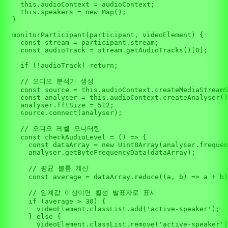
this
.
audioContext
 = audioContext;

this
.
speakers
 = 
new
Map
();

  }

monitorParticipant
(
participant, videoElement
) {

const
 stream = participant.
stream
;

const
 audioTrack = stream.
getAudioTracks
()[
0
];

if
 (!audioTrack) 
return
;

// 오디오 분석기 생성
const
 source = 
this
.
audioContext
.
createMediaStreamS
const
 analyser = 
this
.
audioContext
.
createAnalyser
()
    analyser.
fftSize
 = 
512
;

    source.
connect
(analyser);

// 오디오 레벨 모니터링
const
checkAudioLevel
 = (
) => {

const
 dataArray = 
new
Uint8Array
(analyser.
frequen
      analyser.
getByteFrequencyData
(dataArray);

// 평균 볼륨 계산
const
 average = dataArray.
reduce
(
(
a, b
) =>
 a + b)
// 임계값 이상이면 활성 발표자로 표시
if
 (average > 
30
) {

        videoElement.
classList
.
add
(
'active-speaker'
);

      } 
else
 {

        videoElement.
classList
.
remove
(
'active-speaker'
)