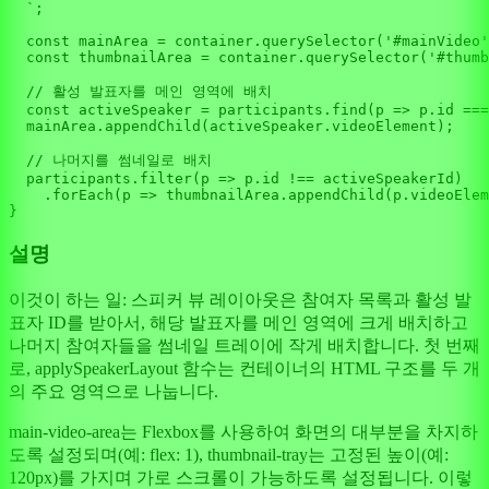
  `
;

const
 mainArea = container.
querySelector
(
'#mainVideo'
const
 thumbnailArea = container.
querySelector
(
'#thumb
// 활성 발표자를 메인 영역에 배치
const
 activeSpeaker = participants.
find
(
p
 =>
 p.
id
 ===
  mainArea.
appendChild
(activeSpeaker.
videoElement
);

// 나머지를 썸네일로 배치
  participants.
filter
(
p
 =>
 p.
id
 !== activeSpeakerId)

    .
forEach
(
p
 =>
 thumbnailArea.
appendChild
(p.
videoElem
설명
이것이 하는 일: 스피커 뷰 레이아웃은 참여자 목록과 활성 발
표자 ID를 받아서, 해당 발표자를 메인 영역에 크게 배치하고
나머지 참여자들을 썸네일 트레이에 작게 배치합니다. 첫 번째
로, applySpeakerLayout 함수는 컨테이너의 HTML 구조를 두 개
의 주요 영역으로 나눕니다.
main-video-area는 Flexbox를 사용하여 화면의 대부분을 차지하
도록 설정되며(예: flex: 1), thumbnail-tray는 고정된 높이(예:
120px)를 가지며 가로 스크롤이 가능하도록 설정됩니다. 이렇