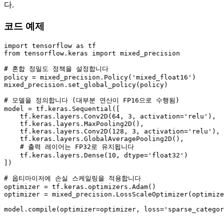
다.
코드 예제
import
 tensorflow 
as
from
 tensorflow.keras 
import
 mixed_precision

# 혼합 정밀도 정책을 설정합니다
policy = mixed_precision.Policy(
'mixed_float16'
)

mixed_precision.set_global_policy(policy)

# 모델을 정의합니다 (대부분 연산이 FP16으로 수행됨)
model = tf.keras.Sequential([

    tf.keras.layers.Conv2D(
64
, 
3
, activation=
'relu'
),

    tf.keras.layers.MaxPooling2D(),

    tf.keras.layers.Conv2D(
128
, 
3
, activation=
'relu'
),

    tf.keras.layers.GlobalAveragePooling2D(),

# 출력 레이어는 FP32로 유지됩니다
    tf.keras.layers.Dense(
10
, dtype=
'float32'
)

])

# 옵티마이저에 손실 스케일링을 적용합니다
optimizer = tf.keras.optimizers.Adam()

optimizer = mixed_precision.LossScaleOptimizer(optimize
model.
compile
(optimizer=optimizer, loss=
'sparse_categor