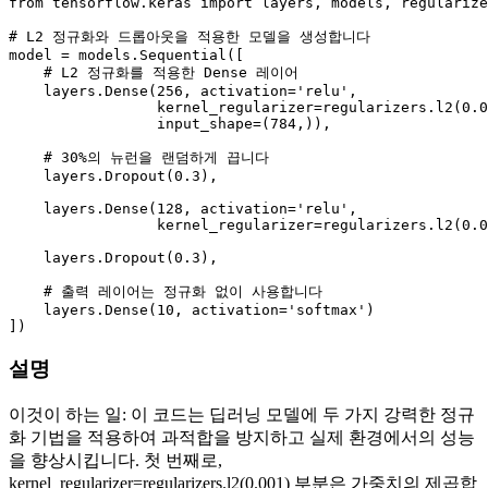
from
 tensorflow.keras 
import
 layers, models, regularize
# L2 정규화와 드롭아웃을 적용한 모델을 생성합니다
model = models.Sequential([

# L2 정규화를 적용한 Dense 레이어
    layers.Dense(
256
, activation=
'relu'
,

                 kernel_regularizer=regularizers.l2(
0.0
                 input_shape=(
784
,)),

# 30%의 뉴런을 랜덤하게 끕니다
    layers.Dropout(
0.3
),

    layers.Dense(
128
, activation=
'relu'
,

                 kernel_regularizer=regularizers.l2(
0.0
    layers.Dropout(
0.3
),

# 출력 레이어는 정규화 없이 사용합니다
    layers.Dense(
10
, activation=
'softmax'
)

설명
이것이 하는 일: 이 코드는 딥러닝 모델에 두 가지 강력한 정규
화 기법을 적용하여 과적합을 방지하고 실제 환경에서의 성능
을 향상시킵니다. 첫 번째로,
kernel_regularizer=regularizers.l2(0.001) 부분은 가중치의 제곱합