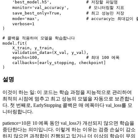
'best_model.h5'
,              
# 저장할 파일명
    monitor=
'val_accuracy'
,        
# 모니터링할 지표
    save_best_only=
True
,          
# 최고 성능만 저장
    mode=
'max'
,                   
# accuracy는 최대값이 
    verbose=
1
)

# 콜백을 적용하여 모델을 학습합니다
model.fit(

    X_train, y_train,

    validation_data=(X_val, y_val),

    epochs=
100
,                   
# 최대 100 에폭
    callbacks=[early_stopping, checkpoint]

설명
이것이 하는 일: 이 코드는 학습 과정을 지능적으로 관리하여
최적의 시점에 멈추고 최고 성능의 모델을 자동으로 보존합니
다. 첫 번째로, EarlyStopping 콜백은 매 에폭마다 val_loss를 모
니터링합니다.
patience=10은 10 에폭 동안 val_loss가 개선되지 않으면 학습을
중단한다는 의미입니다. 이렇게 하는 이유는 검증 손실이 감소
하지 않으면 과적합이 진행되고 있거나 더 이상의 학습이 무의