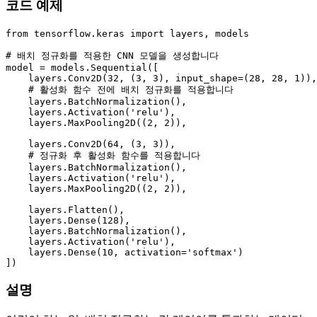
코드 예제
from
 tensorflow.keras 
import
 layers, models

# 배치 정규화를 적용한 CNN 모델을 생성합니다
model = models.Sequential([

    layers.Conv2D(
32
, (
3
, 
3
), input_shape=(
28
, 
28
, 
1
)),

# 활성화 함수 전에 배치 정규화를 적용합니다
    layers.BatchNormalization(),

    layers.Activation(
'relu'
),

    layers.MaxPooling2D((
2
, 
2
)),

    layers.Conv2D(
64
, (
3
, 
3
)),

# 정규화 후 활성화 함수를 적용합니다
    layers.BatchNormalization(),

    layers.Activation(
'relu'
),

    layers.MaxPooling2D((
2
, 
2
)),

    layers.Flatten(),

    layers.Dense(
128
),

    layers.BatchNormalization(),

    layers.Activation(
'relu'
),

    layers.Dense(
10
, activation=
'softmax'
)

설명