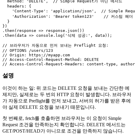
method
: 
'DELETE'
,  
// Simple Request가 아닌 메서드
headers
: {

'Content-Type'
: 
'application/json'
,  
// Simple Req
'Authorization'
: 
'Bearer token123'
// 커스텀 헤더
  }

})

.
then
(
response
 =>
 response.
json
())

.
then
(
data
 =>
console
.
log
(
'삭제 성공:'
, data));

// 브라우저가 자동으로 먼저 보내는 Preflight 요청:
// OPTIONS /users/123
// Origin: https://myapp.com
// Access-Control-Request-Method: DELETE
// Access-Control-Request-Headers: content-type, author
설명
이것이 하는 일: 위 코드는 DELETE 요청을 보내는 간단한 예
제지만, 실제로는 두 번의 HTTP 요청이 발생합니다. 브라우저
가 자동으로 Preflight를 먼저 보내고, 서버의 허가를 받은 후에
야 실제 DELETE 요청을 보내기 때문입니다.
첫 번째로, fetch를 호출하면 브라우저는 이 요청이 Simple
Request 조건을 만족하는지 확인합니다. DELETE 메서드는
GET/POST/HEAD가 아니므로 조건을 만족하지 않습니다.