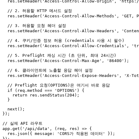
  res.
setHeader
(
'Access-Control-Allow-Origin'
, 
'https:/
// 2. 허용할 HTTP 메서드 설정
  res.
setHeader
(
'Access-Control-Allow-Methods'
, 
'GET, P
// 3. 허용할 요청 헤더 설정
  res.
setHeader
(
'Access-Control-Allow-Headers'
, 
'Conten
// 4. 쿠키/인증 정보 허용 (credentials 사용 시 필수)
  res.
setHeader
(
'Access-Control-Allow-Credentials'
, 
'tr
// 5. Preflight 캐싱 시간 (초 단위, 최대 24시간)
  res.
setHeader
(
'Access-Control-Max-Age'
, 
'86400'
);

// 6. 클라이언트에 노출할 응답 헤더 설정
  res.
setHeader
(
'Access-Control-Expose-Headers'
, 
'X-Tot
// Preflight 요청(OPTIONS)은 여기서 바로 응답
if
 (req.
method
 === 
'OPTIONS'
) {

return
 res.
sendStatus
(
204
);

  }

next
();

});

// 실제 API 라우트
app.
get
(
'/api/data'
, 
(
req, res
) =>
 {

  res.
json
({ 
message
: 
'CORS가 적용된 데이터'
 });

});
