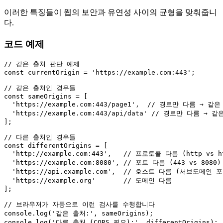
이러한 특징들이 웹의 보안과 유연성 사이의 균형을 맞춰줍니
다.
코드 예제
// 같은 출처 판단 예제
const
 currentOrigin = 
'https://example.com:443'
;

// 같은 출처인 경우들
const
 sameOrigins = [

'https://example.com:443/page1'
,  
// 경로만 다름 → 같은
'https://example.com:443/api/data'
// 경로만 다름 → 같
];

// 다른 출처인 경우들
const
 differentOrigins = [

'http://example.com:443'
,   
// 프로토콜 다름 (http vs h
'https://example.com:8080'
, 
// 포트 다름 (443 vs 8080)
'https://api.example.com'
,  
// 호스트 다름 (서브도메인 포
'https://example.org'
// 도메인 다름
];

// 브라우저가 자동으로 이런 검사를 수행합니다
console
.
log
(
'같은 출처:'
console
.
log
(
'다른 출처 (CORS 필요):'