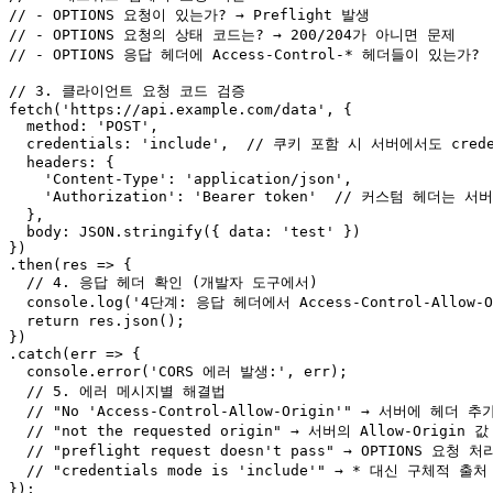
// - OPTIONS 요청이 있는가? → Preflight 발생
// - OPTIONS 요청의 상태 코드는? → 200/204가 아니면 문제
// - OPTIONS 응답 헤더에 Access-Control-* 헤더들이 있는가?
// 3. 클라이언트 요청 코드 검증
fetch
(
'https://api.example.com/data'
, {

method
: 
'POST'
,

credentials
: 
'include'
,  
// 쿠키 포함 시 서버에서도 creden
headers
: {

'Content-Type'
: 
'application/json'
,

'Authorization'
: 
'Bearer token'
// 커스텀 헤더는 서
  },

body
: 
JSON
.
stringify
({ 
data
: 
'test'
 })

})

.
then
(
res
 =>
 {

// 4. 응답 헤더 확인 (개발자 도구에서)
console
.
log
(
'4단계: 응답 헤더에서 Access-Control-Allow-O
return
 res.
json
();

})

.
catch
(
err
 =>
 {

console
.
error
(
'CORS 에러 발생:'
, err);

// 5. 에러 메시지별 해결법
// "No 'Access-Control-Allow-Origin'" → 서버에 헤더 추
// "not the requested origin" → 서버의 Allow-Origin 
// "preflight request doesn't pass" → OPTIONS 요청 
// "credentials mode is 'include'" → * 대신 구체적 출
});
