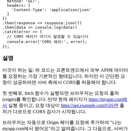
method
: 
'GET'
,

headers
: {

'Content-Type'
: 
'application/json'
  }

})

.
then
(
response
 =>
 response.
json
())

.
then
(
data
 =>
console
.
log
(data))

.
catch
(
error
 =>
 {

// CORS 에러가 여기서 발생할 수 있습니다
console
.
error
(
'CORS 에러:'
, error);

설명
이것이 하는 일: 위 코드는 프론트엔드에서 외부 API에 데이터
를 요청하는 가장 기본적인 형태입니다. 하지만 이 간단한 요
청이 성공하려면 서버 측에서 CORS를 허용해야 합니다.
첫 번째로, fetch 함수가 실행되면 브라우저는 요청의 출처
(origin)를 확인합니다. 만약 현재 페이지가
https://myapp.com에
서
실행 중이고, 요청 대상이
https://api.example.com이라면
출
처가 다르므로 CORS 검사가 시작됩니다.
브라우저는 자동으로 Origin 헤더를 요청에 추가하여 "나는
myapp.com에서 왔어요"라고 알려줍니다. 그 다음으로, 서버가