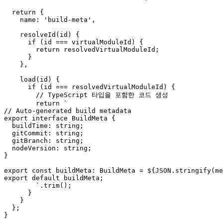
return
 {

name
: 
'build-meta'
,

resolveId
(
id
) {

if
 (id === virtualModuleId) {

return
 resolvedVirtualModuleId;

      }

    },

load
(
id
) {

if
 (id === resolvedVirtualModuleId) {

// TypeScript 타입을 포함한 코드 생성
return
`

// Auto-generated build metadata

export interface BuildMeta {

  buildTime: string;

  gitCommit: string;

  gitBranch: string;

  nodeVersion: string;

}

export const buildMeta: BuildMeta = 
${
JSON
.stringify(me
export default buildMeta;

        `
.
trim
();

      }

    }

  };
