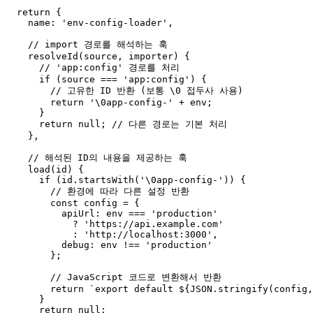
return
 {

name
: 
'env-config-loader'
,

// import 경로를 해석하는 훅
resolveId
(
source, importer
) {

// 'app:config' 경로를 처리
if
 (source === 
'app:config'
) {

// 고유한 ID 반환 (보통 \0 접두사 사용)
return
'\0app-config-'
 + env;

      }

return
null
; 
// 다른 경로는 기본 처리
    },

// 해석된 ID의 내용을 제공하는 훅
load
(
id
) {

if
 (id.
startsWith
(
'\0app-config-'
)) {

// 환경에 따라 다른 설정 반환
const
 config = {

apiUrl
: env === 
'production'
            ? 
'https://api.example.com'
            : 
'http://localhost:3000'
,

debug
: env !== 
'production'
        };

// JavaScript 코드로 변환해서 반환
return
`export default 
${
JSON
.stringify(config,
      }

return
null
;
