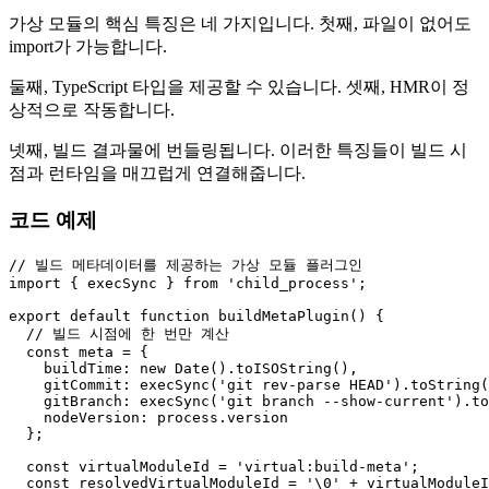
가상 모듈의 핵심 특징은 네 가지입니다. 첫째, 파일이 없어도
import가 가능합니다.
둘째, TypeScript 타입을 제공할 수 있습니다. 셋째, HMR이 정
상적으로 작동합니다.
넷째, 빌드 결과물에 번들링됩니다. 이러한 특징들이 빌드 시
점과 런타임을 매끄럽게 연결해줍니다.
코드 예제
// 빌드 메타데이터를 제공하는 가상 모듈 플러그인
import
 { execSync } 
from
'child_process'
;

export
default
function
buildMetaPlugin
(
) {

// 빌드 시점에 한 번만 계산
const
 meta = {

buildTime
: 
new
Date
().
toISOString
(),

gitCommit
: 
execSync
(
'git rev-parse HEAD'
).
toString
(
gitBranch
: 
execSync
(
'git branch --show-current'
).
to
nodeVersion
: process.
version
  };

const
 virtualModuleId = 
'virtual:build-meta'
;

const
 resolvedVirtualModuleId = 
'\0'
 + virtualModuleI