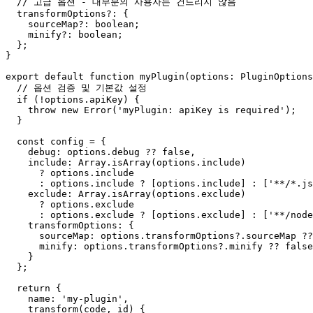
// 고급 옵션 - 대부분의 사용자는 건드리지 않음
  transformOptions?: {

    sourceMap?: boolean;

    minify?: boolean;

  };

}

export
default
function
myPlugin
(
options: PluginOptions
// 옵션 검증 및 기본값 설정
if
 (!options.
apiKey
) {

throw
new
Error
(
'myPlugin: apiKey is required'
);

  }

const
 config = {

debug
: options.
debug
 ?? 
false
,

include
: 
Array
.
isArray
(options.
include
)

      ? options.
include
      : options.
include
 ? [options.
include
] : [
'**/*.js
exclude
: 
Array
.
isArray
(options.
exclude
)

      ? options.
exclude
      : options.
exclude
 ? [options.
exclude
] : [
'**/node
transformOptions
: {

sourceMap
: options.
transformOptions
?.
sourceMap
 ??
minify
: options.
transformOptions
?.
minify
 ?? 
false
    }

  };

return
 {

name
: 
'my-plugin'
,

transform
(
code, id
) {
