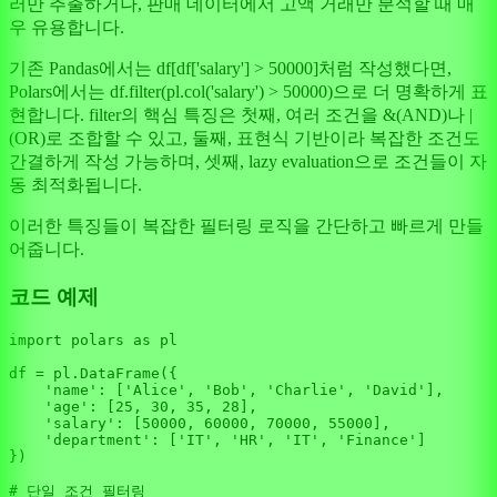
러만 추출하거나, 판매 데이터에서 고액 거래만 분석할 때 매
우 유용합니다.
기존 Pandas에서는 df[df['salary'] > 50000]처럼 작성했다면,
Polars에서는 df.filter(pl.col('salary') > 50000)으로 더 명확하게 표
현합니다. filter의 핵심 특징은 첫째, 여러 조건을 &(AND)나 |
(OR)로 조합할 수 있고, 둘째, 표현식 기반이라 복잡한 조건도
간결하게 작성 가능하며, 셋째, lazy evaluation으로 조건들이 자
동 최적화됩니다.
이러한 특징들이 복잡한 필터링 로직을 간단하고 빠르게 만들
어줍니다.
코드 예제
import
 polars 
as
 pl

df = pl.DataFrame({

'name'
: [
'Alice'
, 
'Bob'
, 
'Charlie'
, 
'David'
],

'age'
: [
25
, 
30
, 
35
, 
28
],

'salary'
: [
50000
, 
60000
, 
70000
, 
55000
],

'department'
: [
'IT'
, 
'HR'
, 
'IT'
, 
'Finance'
]

})

# 단일 조건 필터링