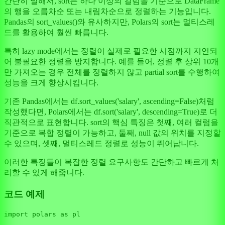
간단히 말해서, sort는 하나 이상의 컬럼을 기준으로 DataFrame
의 행을 오름차순 또는 내림차순으로 정렬하는 기능입니다.
Pandas의 sort_values()와 유사하지만, Polars의 sort는 멀티스레
드를 활용하여 훨씬 빠릅니다.
특히 lazy mode에서는 정렬이 실제로 필요한 시점까지 지연되
어 불필요한 정렬을 방지합니다. 예를 들어, 정렬 후 상위 10개
만 가져오는 경우 전체를 정렬하지 않고 partial sort를 수행하여
성능을 크게 향상시킵니다.
기존 Pandas에서는 df.sort_values('salary', ascending=False)처럼
작성했다면, Polars에서는 df.sort('salary', descending=True)로 더
직관적으로 표현합니다. sort의 핵심 특징은 첫째, 여러 컬럼을
기준으로 복합 정렬이 가능하고, 둘째, null 값의 위치를 지정할
수 있으며, 셋째, 멀티스레드 정렬로 성능이 뛰어납니다.
이러한 특징들이 복잡한 정렬 요구사항도 간단하고 빠르게 처
리할 수 있게 해줍니다.
코드 예제
import
 polars 
as
 pl
