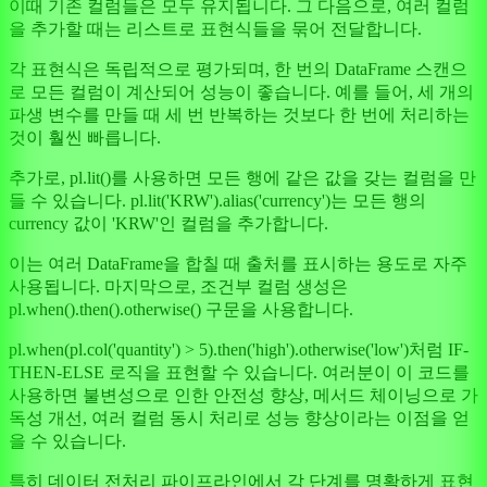
이때 기존 컬럼들은 모두 유지됩니다. 그 다음으로, 여러 컬럼
을 추가할 때는 리스트로 표현식들을 묶어 전달합니다.
각 표현식은 독립적으로 평가되며, 한 번의 DataFrame 스캔으
로 모든 컬럼이 계산되어 성능이 좋습니다. 예를 들어, 세 개의
파생 변수를 만들 때 세 번 반복하는 것보다 한 번에 처리하는
것이 훨씬 빠릅니다.
추가로, pl.lit()를 사용하면 모든 행에 같은 값을 갖는 컬럼을 만
들 수 있습니다. pl.lit('KRW').alias('currency')는 모든 행의
currency 값이 'KRW'인 컬럼을 추가합니다.
이는 여러 DataFrame을 합칠 때 출처를 표시하는 용도로 자주
사용됩니다. 마지막으로, 조건부 컬럼 생성은
pl.when().then().otherwise() 구문을 사용합니다.
pl.when(pl.col('quantity') > 5).then('high').otherwise('low')처럼 IF-
THEN-ELSE 로직을 표현할 수 있습니다. 여러분이 이 코드를
사용하면 불변성으로 인한 안전성 향상, 메서드 체이닝으로 가
독성 개선, 여러 컬럼 동시 처리로 성능 향상이라는 이점을 얻
을 수 있습니다.
특히 데이터 전처리 파이프라인에서 각 단계를 명확하게 표현