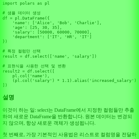
import
 polars 
as
 pl

# 샘플 데이터 생성
df = pl.DataFrame({

'name'
: [
'Alice'
, 
'Bob'
, 
'Charlie'
],

'age'
: [
25
, 
30
, 
35
],

'salary'
: [
50000
, 
60000
, 
70000
],

'department'
: [
'IT'
, 
'HR'
, 
'IT'
]

})

# 특정 컬럼만 선택
result = df.select([
'name'
, 
'salary'
])

# 표현식을 사용한 선택 및 변환
result2 = df.select([

    pl.col(
'name'
),

    (pl.col(
'salary'
) * 
1.1
).alias(
'increased_salary'
)

설명
이것이 하는 일: select는 DataFrame에서 지정한 컬럼들만 추출
하여 새로운 DataFrame을 반환합니다. 원본 데이터는 변경되
지 않으며, 항상 새로운 객체가 생성됩니다.
첫 번째로, 가장 기본적인 사용법은 리스트로 컬럼명을 전달하