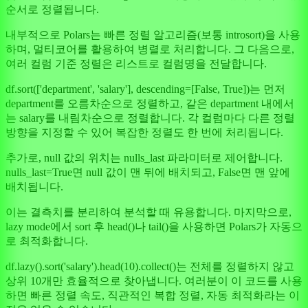
순서로 정렬됩니다.
내부적으로 Polars는 빠른 정렬 알고리즘(보통 introsort)을 사용
하며, 멀티코어를 활용하여 병렬로 처리합니다. 그 다음으로,
여러 컬럼 기준 정렬은 리스트로 컬럼명을 전달합니다.
df.sort(['department', 'salary'], descending=[False, True])는 먼저
department를 오름차순으로 정렬하고, 같은 department 내에서
는 salary를 내림차순으로 정렬합니다. 각 컬럼마다 다른 정렬
방향을 지정할 수 있어 복잡한 정렬도 한 번에 처리됩니다.
추가로, null 값의 위치는 nulls_last 파라미터로 제어합니다.
nulls_last=True면 null 값이 맨 뒤에 배치되고, False면 맨 앞에
배치됩니다.
이는 결측치를 분리하여 분석할 때 유용합니다. 마지막으로,
lazy mode에서 sort 후 head()나 tail()을 사용하면 Polars가 자동으
로 최적화합니다.
df.lazy().sort('salary').head(10).collect()는 전체를 정렬하지 않고
상위 10개만 효율적으로 찾아냅니다. 여러분이 이 코드를 사용
하면 빠른 정렬 속도, 직관적인 복합 정렬, 자동 최적화라는 이