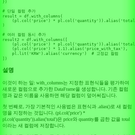
})

# 단일 컬럼 추가
result = df.with_columns(

    (pl.col(
'price'
) * pl.col(
'quantity'
)).alias(
'total
)

# 여러 컬럼 동시 추가
result2 = df.with_columns([

    (pl.col(
'price'
) * pl.col(
'quantity'
)).alias(
'total
    (pl.col(
'price'
) * 
1.1
).alias(
'price_with_tax'
),

    pl.lit(
'KRW'
).alias(
'currency'
)  
# 고정값 컬럼
설명
이것이 하는 일: with_columns는 지정한 표현식들을 평가하여
새로운 컬럼으로 추가한 DataFrame을 생성합니다. 기존 컬럼
명과 같은 이름을 사용하면 해당 컬럼이 덮어써집니다.
첫 번째로, 가장 기본적인 사용법은 표현식과 .alias()로 새 컬럼
명을 지정하는 것입니다. (pl.col('price') *
pl.col('quantity')).alias('total')은 price와 quantity를 곱한 값을 total
이라는 새 컬럼에 저장합니다.