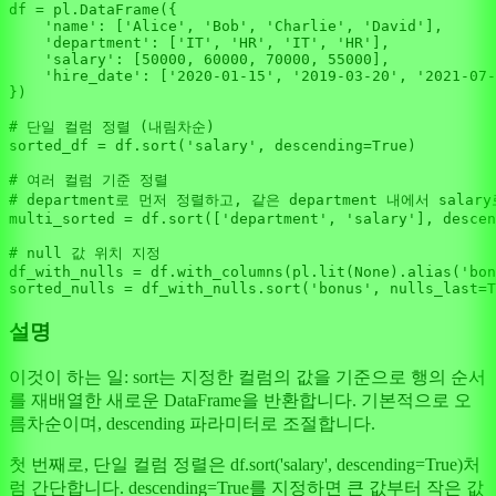
df = pl.DataFrame({

'name'
: [
'Alice'
, 
'Bob'
, 
'Charlie'
, 
'David'
],

'department'
: [
'IT'
, 
'HR'
, 
'IT'
, 
'HR'
],

'salary'
: [
50000
, 
60000
, 
70000
, 
55000
],

'hire_date'
: [
'2020-01-15'
, 
'2019-03-20'
, 
'2021-07-
})

# 단일 컬럼 정렬 (내림차순)
sorted_df = df.sort(
'salary'
, descending=
True
)

# 여러 컬럼 기준 정렬
# department로 먼저 정렬하고, 같은 department 내에서 salar
multi_sorted = df.sort([
'department'
, 
'salary'
], descen
# null 값 위치 지정
df_with_nulls = df.with_columns(pl.lit(
None
).alias(
'bon
sorted_nulls = df_with_nulls.sort(
'bonus'
, nulls_last=
T
설명
이것이 하는 일: sort는 지정한 컬럼의 값을 기준으로 행의 순서
를 재배열한 새로운 DataFrame을 반환합니다. 기본적으로 오
름차순이며, descending 파라미터로 조절합니다.
첫 번째로, 단일 컬럼 정렬은 df.sort('salary', descending=True)처
럼 간단합니다. descending=True를 지정하면 큰 값부터 작은 값