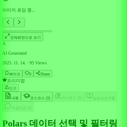
이미지 로딩 중...
전체화면으로 보기
A
AI Generated
2025. 11. 14.
·
95
Views
북마크
0
Share
프리미엄
신고
내용
코스
코스 (
1
)
퀴즈
퀴즈 (
0
)
실습
실습제출
댓글
댓글 (
0
)
Polars 데이터 선택 및 필터링