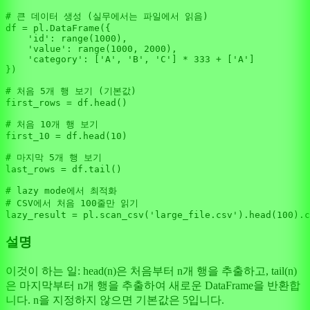
# 큰 데이터 생성 (실무에서는 파일에서 읽음)
df = pl.DataFrame({

'id'
: 
range
(
1000
),

'value'
: 
range
(
1000
, 
2000
),

'category'
: [
'A'
, 
'B'
, 
'C'
] * 
333
 + [
'A'
]

})

# 처음 5개 행 보기 (기본값)
first_rows = df.head()

# 처음 10개 행 보기
first_10 = df.head(
10
)

# 마지막 5개 행 보기
last_rows = df.tail()

# lazy mode에서 최적화
# CSV에서 처음 100줄만 읽기
lazy_result = pl.scan_csv(
'large_file.csv'
).head(
100
설명
이것이 하는 일: head(n)은 처음부터 n개 행을 추출하고, tail(n)
은 마지막부터 n개 행을 추출하여 새로운 DataFrame을 반환합
니다. n을 지정하지 않으면 기본값은 5입니다.