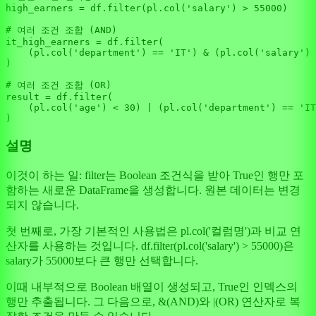
high_earners = df.
filter
(pl.col(
'salary'
) > 
55000
)

# 여러 조건 조합 (AND)
it_high_earners = df.
filter
(

    (pl.col(
'department'
) == 
'IT'
) & (pl.col(
'salary'
) 
)

# 여러 조건 조합 (OR)
result = df.
filter
(

    (pl.col(
'age'
) < 
30
) | (pl.col(
'department'
) == 
'IT
설명
이것이 하는 일: filter는 Boolean 조건식을 받아 True인 행만 포
함하는 새로운 DataFrame을 생성합니다. 원본 데이터는 변경
되지 않습니다.
첫 번째로, 가장 기본적인 사용법은 pl.col('컬럼명')과 비교 연
산자를 사용하는 것입니다. df.filter(pl.col('salary') > 55000)은
salary가 55000보다 큰 행만 선택합니다.
이때 내부적으로 Boolean 배열이 생성되고, True인 인덱스의
행만 추출됩니다. 그 다음으로, &(AND)와 |(OR) 연산자로 복