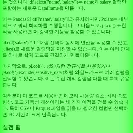
는 것입니다. df.select(['name', 'salary'])는 name과 salary 컬럼만
포함하는 새로운 DataFrame을 만듭니다.
이는 Pandas의 df[['name', 'salary']]와 유사하지만, Polars는 내부
적으로 쿼리 최적화를 수행합니다. 그 다음으로, pl.col() 표현
식을 사용하면 더 강력한 기능을 활용할 수 있습니다.
pl.col('salary') * 1.1처럼 선택과 동시에 연산을 적용할 수 있고,
.alias()로 새로운 컬럼명을 지정할 수 있습니다. 이는 여러 단계
를 하나로 합쳐 코드를 간결하게 만들어줍니다.
마지막으로, pl.col('^.
_id$')처럼 정규식을 사용하거나
pl.col('
').exclude('sensitive_data')처럼 와일드카드로 여러 컬럼을
선택할 수 있습니다. 이는 수십 개의 컬럼을 다룰 때 특히 유용
합니다.
여러분이 이 코드를 사용하면 메모리 사용량 감소, 처리 속도
향상, 코드 가독성 개선이라는 세 가지 이점을 얻을 수 있습니
다. 특히 CSV나 Parquet 파일을 읽을 때 필요한 컬럼만 선택하
면 I/O 시간이 크게 단축됩니다.
실전 팁