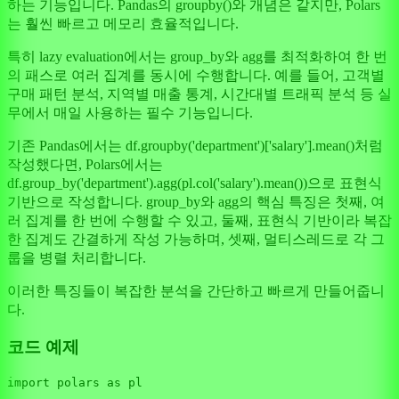
하는 기능입니다. Pandas의 groupby()와 개념은 같지만, Polars
는 훨씬 빠르고 메모리 효율적입니다.
특히 lazy evaluation에서는 group_by와 agg를 최적화하여 한 번
의 패스로 여러 집계를 동시에 수행합니다. 예를 들어, 고객별
구매 패턴 분석, 지역별 매출 통계, 시간대별 트래픽 분석 등 실
무에서 매일 사용하는 필수 기능입니다.
기존 Pandas에서는 df.groupby('department')['salary'].mean()처럼
작성했다면, Polars에서는
df.group_by('department').agg(pl.col('salary').mean())으로 표현식
기반으로 작성합니다. group_by와 agg의 핵심 특징은 첫째, 여
러 집계를 한 번에 수행할 수 있고, 둘째, 표현식 기반이라 복잡
한 집계도 간결하게 작성 가능하며, 셋째, 멀티스레드로 각 그
룹을 병렬 처리합니다.
이러한 특징들이 복잡한 분석을 간단하고 빠르게 만들어줍니
다.
코드 예제
import
 polars 
as
 pl
