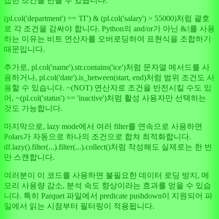
잡한 조건을 만들 수 있습니다.
(pl.col('department') == 'IT') & (pl.col('salary') > 55000)처럼 괄호
로 각 조건을 감싸야 합니다. Python의 and/or가 아닌 &/|를 사용
하는 이유는 비트 연산자를 오버로딩하여 표현식을 조합하기
때문입니다.
추가로, pl.col('name').str.contains('ice')처럼 문자열 메서드를 사
용하거나, pl.col('date').is_between(start, end)처럼 범위 조건도 사
용할 수 있습니다. ~(NOT) 연산자로 조건을 반전시킬 수도 있
어, ~(pl.col('status') == 'inactive')처럼 활성 사용자만 선택하는
것도 가능합니다.
마지막으로, lazy mode에서 여러 filter를 연속으로 사용하면
Polars가 자동으로 하나의 조건으로 합쳐 최적화합니다.
df.lazy().filter(...).filter(...).collect()처럼 작성해도 실제로는 한 번
만 스캔합니다.
여러분이 이 코드를 사용하면 불필요한 데이터 로딩 방지, 메
모리 사용량 감소, 분석 속도 향상이라는 효과를 얻을 수 있습
니다. 특히 Parquet 파일에서 predicate pushdown이 지원되어 파
일에서 읽는 시점부터 필터링이 적용됩니다.