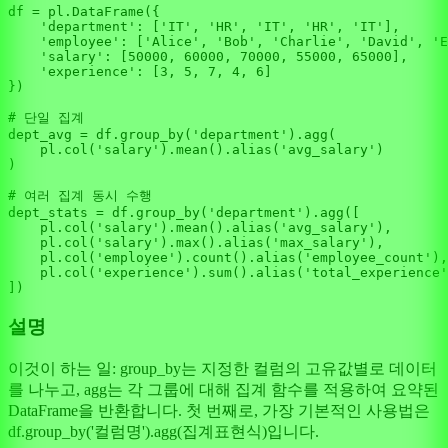
df = pl.DataFrame({

'department'
: [
'IT'
, 
'HR'
, 
'IT'
, 
'HR'
, 
'IT'
],

'employee'
: [
'Alice'
, 
'Bob'
, 
'Charlie'
, 
'David'
, 
'E
'salary'
: [
50000
, 
60000
, 
70000
, 
55000
, 
65000
],

'experience'
: [
3
, 
5
, 
7
, 
4
, 
6
]

})

# 단일 집계
dept_avg = df.group_by(
'department'
).agg(

    pl.col(
'salary'
).mean().alias(
'avg_salary'
)

)

# 여러 집계 동시 수행
dept_stats = df.group_by(
'department'
).agg([

    pl.col(
'salary'
).mean().alias(
'avg_salary'
),

    pl.col(
'salary'
).
max
().alias(
'max_salary'
),

    pl.col(
'employee'
).count().alias(
'employee_count'
),

    pl.col(
'experience'
).
sum
().alias(
'total_experience'
설명
이것이 하는 일: group_by는 지정한 컬럼의 고유값별로 데이터
를 나누고, agg는 각 그룹에 대해 집계 함수를 적용하여 요약된
DataFrame을 반환합니다. 첫 번째로, 가장 기본적인 사용법은
df.group_by('컬럼명').agg(집계표현식)입니다.