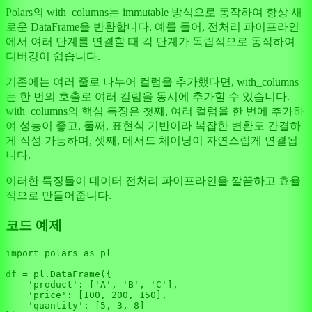
Polars의 with_columns는 immutable 방식으로 동작하여 항상 새
로운 DataFrame을 반환합니다. 예를 들어, 전처리 파이프라인
에서 여러 단계를 연결할 때 각 단계가 독립적으로 동작하여
디버깅이 쉽습니다.
기존에는 여러 줄로 나누어 컬럼을 추가했다면, with_columns
는 한 번의 호출로 여러 컬럼을 동시에 추가할 수 있습니다.
with_columns의 핵심 특징은 첫째, 여러 컬럼을 한 번에 추가하
여 성능이 좋고, 둘째, 표현식 기반이라 복잡한 변환도 간결하
게 작성 가능하며, 셋째, 메서드 체이닝이 자연스럽게 연결됩
니다.
이러한 특징들이 데이터 전처리 파이프라인을 깔끔하고 효율
적으로 만들어줍니다.
코드 예제
import
 polars 
as
 pl

df = pl.DataFrame({

'product'
: [
'A'
, 
'B'
, 
'C'
],

'price'
: [
100
, 
200
, 
150
],

'quantity'
: [
5
, 
3
, 
8
]
