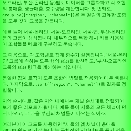
오프라인, 부산-온라인 등)별로 데이터를 그룹화하고 각 조합
의 총매출, 평균매출, 총수량을 계산합니다. 첫 번째로,
은 두 컬럼의 고유한 조합
group_by(["region", "channel"])
을 모두 찾아 그룹을 만듭니다.
예를 들어 서울-온라인, 서울-오프라인, 서울-앱, 부산-온라인
등의 그룹이 생성됩니다. 내부적으로 복합 해시 키를 사용해
이 조합들을 빠르게 구분하고 묶습니다.
그 다음으로, 각 조합별로 집계 함수가 실행됩니다. '서울-온라
인' 그룹에 속하는 모든 행의 sales를 합산하고, '부산-오프라인'
그룹의 sales 평균을 계산하는 식입니다.
동일한 집계 로직이 모든 조합에 병렬로 적용되어 매우 빠릅니
다. 마지막으로,
로 결과를 정
.sort(["region", "channel"])
렬합니다.
지역 순서대로, 같은 지역 내에서는 채널 순서대로 정렬되어
보기 좋은 리포트가 됩니다. 예를 들어 서울의 모든 채널이 먼
저 나오고, 그 다음 부산의 채널들이 나오는 식이죠.
여러분이 이 코드를 사용하면 "서울의 앱 채널이 총매출
280,000원으로 가장 높다"는 구체적인 인사이트를 즉시 얻을