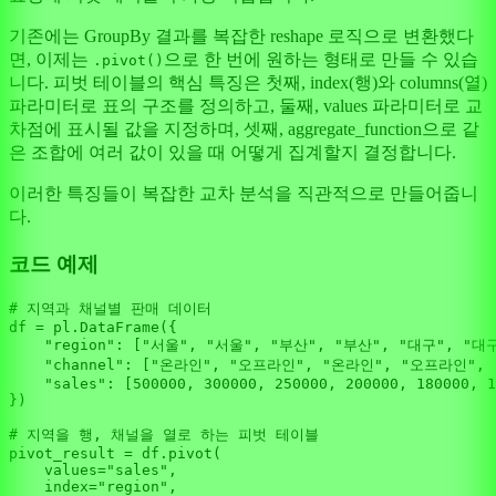
기존에는 GroupBy 결과를 복잡한 reshape 로직으로 변환했다
면, 이제는
으로 한 번에 원하는 형태로 만들 수 있습
.pivot()
니다. 피벗 테이블의 핵심 특징은 첫째, index(행)와 columns(열)
파라미터로 표의 구조를 정의하고, 둘째, values 파라미터로 교
차점에 표시될 값을 지정하며, 셋째, aggregate_function으로 같
은 조합에 여러 값이 있을 때 어떻게 집계할지 결정합니다.
이러한 특징들이 복잡한 교차 분석을 직관적으로 만들어줍니
다.
코드 예제
# 지역과 채널별 판매 데이터
df = pl.DataFrame({

"region"
: [
"서울"
, 
"서울"
, 
"부산"
, 
"부산"
, 
"대구"
, 
"대
"channel"
: [
"온라인"
, 
"오프라인"
, 
"온라인"
, 
"오프라인"
, 
"sales"
: [
500000
, 
300000
, 
250000
, 
200000
, 
180000
, 
1
})

# 지역을 행, 채널을 열로 하는 피벗 테이블
pivot_result = df.pivot(

    values=
"sales"
,

    index=
"region"
,
