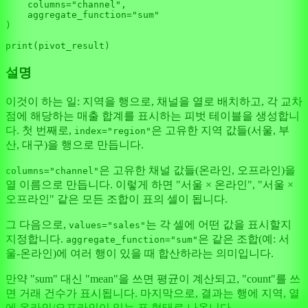
    columns=
"channel"
,

    aggregate_function=
"sum"
)

print
설명
이것이 하는 일: 지역을 행으로, 채널을 열로 배치하고, 각 교차
점에 해당하는 매출 합계를 표시하는 피벗 테이블을 생성합니
다. 첫 번째로,
은 고유한 지역 값들(서울, 부
index="region"
산, 대구)을 행으로 만듭니다.
은 고유한 채널 값들(온라인, 오프라인)을
columns="channel"
열 이름으로 만듭니다. 이렇게 하면 "서울 × 온라인", "서울 ×
오프라인" 같은 모든 조합이 표의 셀이 됩니다.
그 다음으로,
는 각 셀에 어떤 값을 표시할지
values="sales"
지정합니다.
은 같은 조합(예: 서
aggregate_function="sum"
울-온라인)에 여러 행이 있을 때 합산하라는 의미입니다.
만약 "sum" 대신 "mean"을 쓰면 평균이 계산되고, "count"를 쓰
면 거래 건수가 표시됩니다. 마지막으로, 결과는 행에 지역, 열
에 온라인/오프라인이 있는 표 형태로 나옵니다.