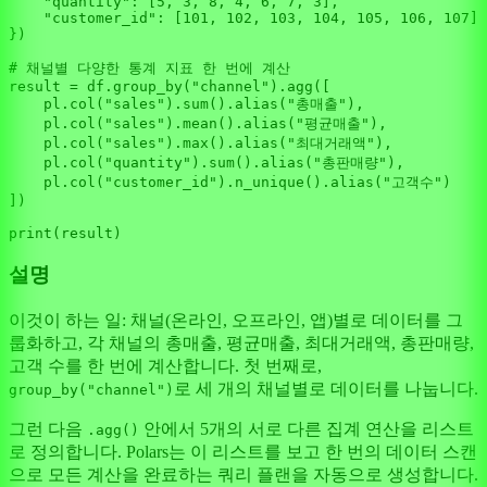
"quantity"
: [
5
, 
3
, 
8
, 
4
, 
6
, 
7
, 
3
],

"customer_id"
: [
101
, 
102
, 
103
, 
104
, 
105
, 
106
, 
107
]

})

# 채널별 다양한 통계 지표 한 번에 계산
result = df.group_by(
"channel"
).agg([

    pl.col(
"sales"
).
sum
().alias(
"총매출"
),

    pl.col(
"sales"
).mean().alias(
"평균매출"
),

    pl.col(
"sales"
).
max
().alias(
"최대거래액"
),

    pl.col(
"quantity"
).
sum
().alias(
"총판매량"
),

    pl.col(
"customer_id"
).n_unique().alias(
"고객수"
)

])

print
설명
이것이 하는 일: 채널(온라인, 오프라인, 앱)별로 데이터를 그
룹화하고, 각 채널의 총매출, 평균매출, 최대거래액, 총판매량,
고객 수를 한 번에 계산합니다. 첫 번째로,
로 세 개의 채널별로 데이터를 나눕니다.
group_by("channel")
그런 다음
안에서 5개의 서로 다른 집계 연산을 리스트
.agg()
로 정의합니다. Polars는 이 리스트를 보고 한 번의 데이터 스캔
으로 모든 계산을 완료하는 쿼리 플랜을 자동으로 생성합니다.