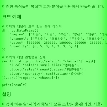
이러한 특징들이 복잡한 교차 분석을 간단하게 만들어줍니다.
코드 예제
# 지역과 채널이 모두 있는 판매 데이터
df = pl.DataFrame({

"region"
: [
"서울"
, 
"서울"
, 
"부산"
, 
"부산"
, 
"대구"
, 
"대
"channel"
: [
"온라인"
, 
"오프라인"
, 
"온라인"
, 
"오프라인"
, 
"sales"
: [
300000
, 
250000
, 
180000
, 
200000
, 
150000
, 
1
"quantity"
: [
6
, 
5
, 
3
, 
4
, 
2
, 
3
, 
5
, 
4
]

})

# 지역과 채널 조합별로 집계
result = df.group_by([
"region"
, 
"channel"
]).agg([

    pl.col(
"sales"
).
sum
().alias(
"총매출"
),

    pl.col(
"sales"
).mean().alias(
"평균매출"
),

    pl.col(
"quantity"
).
sum
().alias(
"총수량"
)

]).sort([
"region"
, 
"channel"
])

print
설명
이것이 하는 일: 지역과 채널의 모든 조합(서울-온라인, 서울-