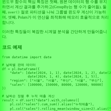
윈도우 함수의 핵심 특징은 첫째, 원본 데이터의 행 수를 유지
하면서 계산 결과를 추가하고(GroupBy는 행 수가 줄어듦), 둘
째,
절로 파티션을 나눠 그룹별 윈도우 계산이 가능하
over()
며, 셋째, Polars가 이 연산을 최적화해 메모리 효율적으로 처리
합니다.
이러한 특징들이 복잡한 시계열 분석을 간단하게 만들어줍니
다.
코드 예제
from
 datetime 
import
 date

# 날짜별 판매 데이터
df = pl.DataFrame({

"date"
: [date(
2024
, 
1
, 
1
), date(
2024
, 
1
, 
2
), date(
2
             date(
2024
, 
1
, 
4
), date(
2024
, 
1
, 
5
)],

"region"
: [
"서울"
, 
"서울"
, 
"부산"
, 
"서울"
, 
"부산"
],

"sales"
: [
100000
, 
150000
, 
80000
, 
120000
, 
90000
]

})

# 날짜순 정렬 후 누적 매출 계산
result = df.sort(
"date"
).with_columns([

    pl.col(
"sales"
).cum_sum().alias(
"누적매출"
),

    pl.col(
"sales"
).rolling_mean(window_size=
2
).alias(