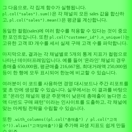
그 다음으로, 각 집계 함수가 실행됩니다.
은 각 채널의 모든 sales 값을 합산하
pl.col("sales").sum()
고,
은 평균을 계산합니다.
pl.col("sales").mean()
동일한 컬럼(sales)에 여러 함수를 적용할 수 있다는 것이 중요
한 포인트입니다. 또한
는
pl.col("customer_id").n_unique()
고유한 고객 ID 개수를 세서 실제 구매 고객 수를 파악합니다.
마지막으로, 결과는 각 채널별로 5개의 통계 지표가 컬럼으로
나타난 데이터프레임입니다. 예를 들어 '온라인' 채널의 경우
총매출 650,000원, 평균매출 216,667원, 최대거래액 250,000원
등이 한 행에 모두 표시되어 한눈에 비교할 수 있습니다.
여러분이 이 코드를 사용하면 경영 대시보드나 주간 리포트를
몇 초 만에 생성할 수 있습니다. 실무에서는 이 결과를 바탕으
로 "온라인 채널의 평균 주문액이 낮은데 총매출이 높다면 소
액 다빈도 구매 패턴"이라는 인사이트를 도출하고, 각 채널에
맞는 마케팅 전략을 수립할 수 있습니다.
또한
.with_columns((pl.col("총매출") / pl.col("고객
을 추가해 파생 지표도 쉽게 만들
수")).alias("고객당매출"))
수 있죠.