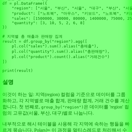
df = pl.DataFrame({

"region"
: [
"서울"
, 
"부산"
, 
"서울"
, 
"대구"
, 
"부산"
, 
"서
"product"
: [
"노트북"
, 
"마우스"
, 
"키보드"
, 
"노트북"
, 
"키
"sales"
: [
1500000
, 
30000
, 
80000
, 
1400000
, 
75000
, 
25
"quantity"
: [
3
, 
10
, 
5
, 
2
, 
6
, 
8
]

})

# 지역별 총 매출과 판매량 집계
result = df.group_by(
"region"
).agg([

    pl.col(
"sales"
).
sum
().alias(
"총매출"
),

    pl.col(
"quantity"
).
sum
().alias(
"총판매량"
),

    pl.col(
"product"
).count().alias(
"거래건수"
)

])

print
설명
이것이 하는 일: 지역(region) 컬럼을 기준으로 데이터를 그룹
화하고, 각 지역별로 매출 합계, 판매량 합계, 거래 건수를 계산
합니다. 첫 번째로,
은 데이터를 'region' 컬
group_by("region")
럼의 고유값(서울, 부산, 대구)별로 나눕니다.
내부적으로 해시 테이블을 사용해 각 지역에 속하는 행들을 빠
르게 묶습니다. Polars는 이 과정을 멀티스레드로 처리해서 수