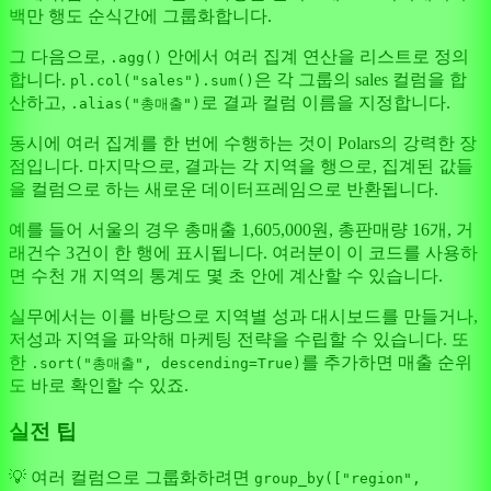
백만 행도 순식간에 그룹화합니다.
그 다음으로,
안에서 여러 집계 연산을 리스트로 정의
.agg()
합니다.
은 각 그룹의 sales 컬럼을 합
pl.col("sales").sum()
산하고,
로 결과 컬럼 이름을 지정합니다.
.alias("총매출")
동시에 여러 집계를 한 번에 수행하는 것이 Polars의 강력한 장
점입니다. 마지막으로, 결과는 각 지역을 행으로, 집계된 값들
을 컬럼으로 하는 새로운 데이터프레임으로 반환됩니다.
예를 들어 서울의 경우 총매출 1,605,000원, 총판매량 16개, 거
래건수 3건이 한 행에 표시됩니다. 여러분이 이 코드를 사용하
면 수천 개 지역의 통계도 몇 초 안에 계산할 수 있습니다.
실무에서는 이를 바탕으로 지역별 성과 대시보드를 만들거나,
저성과 지역을 파악해 마케팅 전략을 수립할 수 있습니다. 또
한
를 추가하면 매출 순위
.sort("총매출", descending=True)
도 바로 확인할 수 있죠.
실전 팁
💡 여러 컬럼으로 그룹화하려면
group_by(["region",