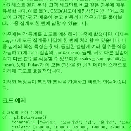
A/B 테스트 결과 분석, 고객 세그먼트 비교 같은 경우에 매우
유용합니다. 예를 들어, CMO(최고마케팅책임자)가 "어느 채
널이 고객당 평균 매출이 높고 변동성이 적은가?"를 물어볼
때, 다중 집계로 한 번에 답할 수 있습니다.
기존에는 각 통계를 별도로 계산해서 나중에 합쳤다면, 이제는
에 모든 집계를 나열해 한 번에 처리할 수 있습니다. 다
.agg()
중 집계의 핵심 특징은 첫째, 동일한 컬럼에 여러 함수를 적용
가능하고(예: sales 컬럼의 sum과 mean), 둘째, 서로 다른 컬럼에
각기 다른 함수를 적용할 수 있으며(예: sales는 sum, quantity는
mean), 셋째, Polars가 이 모든 연산을 한 번의 데이터 스캔으로
처리해 극도로 효율적입니다.
이러한 특징들이 복잡한 분석을 간결하고 빠르게 만들어줍니
다.
코드 예제
# 채널별 판매 데이터
df = pl.DataFrame({

"channel"
: [
"온라인"
, 
"오프라인"
, 
"앱"
, 
"온라인"
, 
"오프
"sales"
: [
250000
, 
180000
, 
320000
, 
190000
, 
220000
, 
2