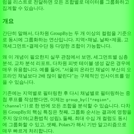
럼을 리스트로 전달하면 모든 조합별로 데이터를 그룹화하고
집계할 수 있습니다.
개요
간단히 말해서, 다차원 GroupBy는 두 개 이상의 컬럼을 기준으
로 동시에 그룹화하는 연산입니다. 지역×채널, 날짜×제품, 고
객세그먼트×결제수단 등 다양한 조합이 가능합니다.
왜 이 개념이 필요한지 실무 관점에서 보면, 세그먼트별 심층
분석, 교차 분석 리포트, 다차원 피벗 테이블 생성 같은 경우에
매우 유용합니다. 예를 들어, "서울의 온라인 채널이 부산의 오
프라인 채널보다 2배 많이 팔린다"는 구체적인 인사이트를 얻
을 수 있습니다.
기존에는 지역별로 필터링한 후 다시 채널별로 필터링하는 중
첩 루프를 작성했다면, 이제는
group_by(["region",
로 한 번에 모든 조합을 분석할 수 있습니다. 다차
"channel"])
원 GroupBy의 핵심 특징은 첫째, 그룹화 순서는 결과에 영향을
주지 않으며(교환법칙 성립), 둘째, 최대 수십 개 컬럼도 동시
에 그룹화할 수 있고, 셋째, Polars가 해시 기반 알고리즘으로
매우 빠르게 처리합니다.