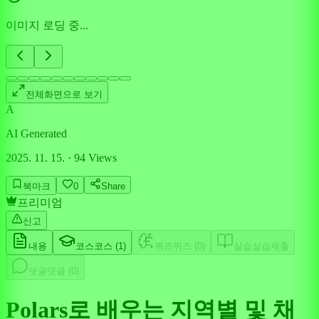
이미지 로딩 중...
전체화면으로 보기
A
AI Generated
2025. 11. 15.
·
94
Views
북마크
0
Share
프리미엄
신고
내용
코스
코스 (
1
)
퀴즈
퀴즈 (
0
)
실습
실습제출
댓글
댓글 (
0
)
Polars로 배우는 지역별 및 채