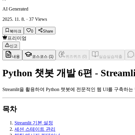
AI Generated
2025. 11. 8.
·
37
Views
북마크
0
Share
프리미엄
신고
내용
코스
코스 (
1
)
퀴즈
퀴즈 (
0
)
실습
실습제출
Python 챗봇 개발 6편 - Stre
Streamlit을 활용하여 Python 챗봇에 전문적인 웹 UI를
목차
Streamlit 기본 설정
세션 스테이트 관리