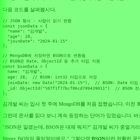
다음 코드를 살펴봅시다.
// JSON 형식 - 사람이 읽기 편함
const
 jsonData = {

"name"
: 
"김개발"
,

"age"
: 
28
,

"joinDate"
: 
"2024-01-15"
};

// MongoDB에 저장하면 BSON으로 변환됨
// BSON은 Date, ObjectId 등 추가 타입 지원
const
 bsonData = {

name
: 
"김개발"
,

age
: 
28
,  
// BSON: int32 타입으로 저장
joinDate
: 
new
Date
(
"2024-01-15"
),  
// BSON: Date 타입
_id
: 
ObjectId
(
"507f1f77bcf86cd799439011"
)  
// BSON 
김개발 씨는 입사 첫 주에 MongoDB를 처음 접했습니다. 이전
그런데 문서를 읽다 보니 계속 등장하는 단어가 있었습니다. 
"JSON은 알겠는데, BSON은 대체 뭐지?" 김개발 씨가 중얼
Binary JSON의 줄임말이에요." 그렇다면
BSON
이란 정확히 무엇