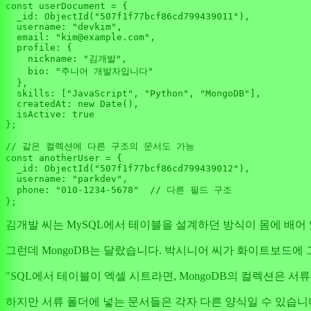
const
 userDocument = {

_id
: 
ObjectId
(
"507f1f77bcf86cd799439011"
),

username
: 
"devkim"
,

email
: 
"kim@example.com"
,

profile
: {

nickname
: 
"김개발"
,

bio
: 
"주니어 개발자입니다"
  },

skills
: [
"JavaScript"
, 
"Python"
, 
"MongoDB"
],

createdAt
: 
new
Date
(),

isActive
: 
true
};

// 같은 컬렉션에 다른 구조의 문서도 가능
const
 anotherUser = {

_id
: 
ObjectId
(
"507f1f77bcf86cd799439012"
),

username
: 
"parkdev"
,

phone
: 
"010-1234-5678"
// 다른 필드 구조
김개발 씨는 MySQL에서 테이블을 설계하던 방식이 몸에 배어
그런데 MongoDB는 달랐습니다. 박시니어 씨가 화이트보드에
"SQL에서 테이블이 엑셀 시트라면, MongoDB의 컬렉션은 서류 
하지만 서류 폴더에 넣는 문서들은 각자 다른 양식일 수 있습니