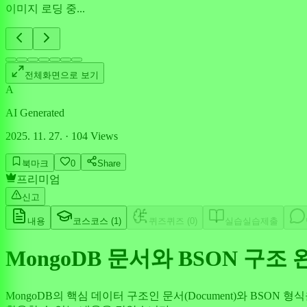
이미지 로딩 중...
전체화면으로 보기
A
AI Generated
2025. 11. 27.
·
104
Views
북마크
0
Share
프리미엄
신고
내용
코스
코스 (
1
)
퀴즈
퀴즈 (
0
)
실습
실습제출
MongoDB 문서와 BSON 구조
MongoDB의 핵심 데이터 구조인 문서(Document)와 BSON 