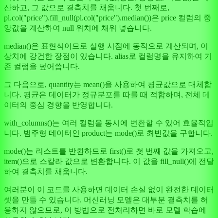
산하고, 그 값으로 결측치를 채웁니다. 첫 번째로,
pl.col("price").fill_null(pl.col("price").median())은 price 컬럼의 중
앙값을 계산하여 null 위치에 채워 넣습니다.
median()은 표현식이므로 실행 시점에 동적으로 계산되며, 이
상치에 강건한 장점이 있습니다. alias로 컬럼명을 유지하여 기
존 컬럼을 덮어씁니다.
그 다음으로, quantity는 mean()을 사용하여 평균값으로 대체합
니다. 평균은 데이터가 정규분포를 따를 때 적합하며, 전체 데
이터의 중심 경향을 반영합니다.
with_columns()는 여러 컬럼을 동시에 변환할 수 있어 효율적입
니다. 범주형 데이터인 product는 mode()로 최빈값을 구합니다.
mode()는 리스트를 반환하므로 first()로 첫 번째 값을 가져오고,
item()으로 스칼라 값으로 변환합니다. 이 값을 fill_null()에 전달
하여 결측치를 채웁니다.
여러분이 이 코드를 사용하면 데이터 손실 없이 완전한 데이터
셋을 만들 수 있습니다. 머신러닝 모델은 대부분 결측치를 허
용하지 않으므로, 이 방법으로 전처리하면 바로 모델 학습에