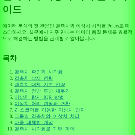
이드
데이터 분석의 첫 관문인 결측치와 이상치 처리를 Polars로 마
스터하세요. 실무에서 자주 만나는 데이터 품질 문제를 효율적
으로 해결하는 방법을 단계별로 알아봅니다.
목차
결측치_확인과_시각화
결측치_삭제_전략
결측치_대체_기본_전략
결측치_전방_후방_채우기
이상치_탐지_IQR_방법
이상치_처리_캡핑과_변환
Z_스코어를_이용한_이상치_탐지
그룹별_결측치와_이상치_처리
다중_대체법_개념
결측치_시각화로_패턴_파악