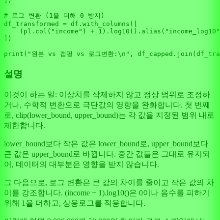
])

# 로그 변환 (1을 더해 0 방지)
df_transformed = df.with_columns([

    (pl.col(
"income"
) + 
1
).log10().alias(
"income_log10"
])

print
(
"원본 vs 캡핑 vs 로그변환:\n"
, df_capped.join(df_tra
설명
이것이 하는 일: 이상치를 삭제하지 않고 정상 범위로 조정하
거나, 수학적 변환으로 극단값의 영향을 완화합니다. 첫 번째
로, clip(lower_bound, upper_bound)는 각 값을 지정된 범위 내로
제한합니다.
lower_bound보다 작은 값은 lower_bound로, upper_bound보다
큰 값은 upper_bound로 바뀝니다. 중간 값들은 그대로 유지되
어, 데이터의 대부분은 영향을 받지 않습니다.
그 다음으로, 로그 변환은 큰 값의 차이를 줄이고 작은 값의 차
이를 강조합니다. (income + 1).log10()은 0이나 음수를 피하기
위해 1을 더하고, 상용로그를 적용합니다.