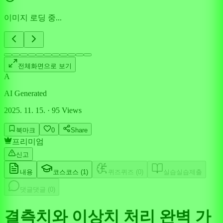
이미지 로딩 중...
전체화면으로 보기
A
AI Generated
2025. 11. 15.
·
95
Views
북마크
0
Share
프리미엄
신고
내용
코스
코스 (
1
)
퀴즈
퀴즈 (
0
)
실습
실습제출
댓글
댓글 (
0
)
결측치와 이상치 처리 완벽 가