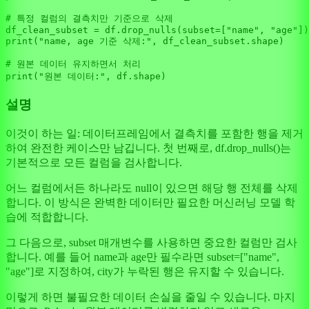
# 특정 컬럼의 결측치만 기준으로 삭제
df_clean_subset = df.drop_nulls(subset=[
"name"
, 
"age"
print
(
"name, age 기준 삭제:"
, df_clean_subset.shape)

# 원본 데이터 유지하면서 처리
print
(
"원본 데이터:"
설명
이것이 하는 일: 데이터프레임에서 결측치를 포함한 행을 제거
하여 완전한 케이스만 남깁니다. 첫 번째로, df.drop_nulls()는
기본적으로 모든 컬럼을 검사합니다.
어느 컬럼에서든 하나라도 null이 있으면 해당 행 전체를 삭제
합니다. 이 방식은 완벽한 데이터만 필요한 머신러닝 모델 학
습에 적합합니다.
그 다음으로, subset 매개변수를 사용하면 중요한 컬럼만 검사
합니다. 예를 들어 name과 age만 필수라면 subset=["name",
"age"]로 지정하여, city가 누락된 행은 유지할 수 있습니다.
이렇게 하면 불필요한 데이터 손실을 줄일 수 있습니다. 마지