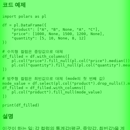
코드 예제
import
 polars 
as
 pl

df = pl.DataFrame({

"product"
: [
"A"
, 
"B"
, 
None
, 
"A"
, 
"C"
],

"price"
: [
1000
, 
None
, 
1500
, 
1200
, 
None
],

"quantity"
: [
5
, 
10
, 
None
, 
8
, 
12
]

})

# 수치형 컬럼은 중앙값으로 대체
df_filled = df.with_columns([

    pl.col(
"price"
).fill_null(pl.col(
"price"
).median())
    pl.col(
"quantity"
).fill_null(pl.col(
"quantity"
).mea
])

# 범주형 컬럼은 최빈값으로 대체 (mode의 첫 번째 값)
mode_value = df.select(pl.col(
"product"
).drop_nulls().m
df_filled = df_filled.with_columns([

    pl.col(
"product"
).fill_null(mode_value)

])

print
설명
이것이 하는 일: 각 컬럼의 통계값(평균, 중앙값, 최빈값)을 계