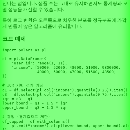
인다는 점입니다. 샘플 수는 그대로 유지하면서도 통계량과 모
델 성능을 개선할 수 있습니다.
특히 로그 변환은 오른쪽으로 치우친 분포를 정규분포에 가깝
게 만들어 많은 알고리즘에 유리합니다.
코드 예제
import
 polars 
as
 pl

df = pl.DataFrame({

"user_id"
: 
range
(
1
, 
11
),

"income"
: [
50000
, 
52000
, 
48000
, 
51000
, 
9800000
,

49000
, 
50000
, 
47000
, 
51500
, 
48500
]

})

# IQR 기반 경계 계산
q1 = df.select(pl.col(
"income"
).quantile(
0.25
)).item()

q3 = df.select(pl.col(
"income"
).quantile(
0.75
)).item()

iqr = q3 - q1

lower_bound = q1 - 
1.5
 * iqr

upper_bound = q3 + 
1.5
 * iqr

# 캡핑 (경계값으로 제한)
df_capped = df.with_columns([

    pl.col(
"income"
).clip(lower_bound, upper_bound).ali