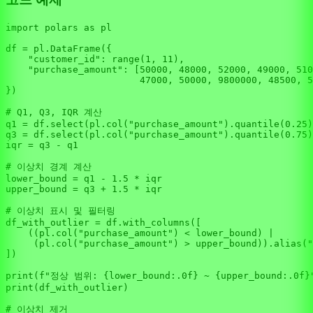
import
 polars 
as
 pl

df = pl.DataFrame({

"customer_id"
: 
range
(
1
, 
11
),

"purchase_amount"
: [
50000
, 
48000
, 
52000
, 
49000
, 
510
47000
, 
50000
, 
9800000
, 
48500
, 
5
})

# Q1, Q3, IQR 계산
q1 = df.select(pl.col(
"purchase_amount"
).quantile(
0.25
)
q3 = df.select(pl.col(
"purchase_amount"
).quantile(
0.75
)
iqr = q3 - q1

# 이상치 경계 계산
lower_bound = q1 - 
1.5
 * iqr

upper_bound = q3 + 
1.5
 * iqr

# 이상치 표시 및 필터링
df_with_outlier = df.with_columns([

    ((pl.col(
"purchase_amount"
) < lower_bound) |

     (pl.col(
"purchase_amount"
) > upper_bound)).alias(
"
])

print
(
f"정상 범위: 
{lower_bound:
.0
f}
 ~ 
{upper_bound:
.0
f}
print
(df_with_outlier)

# 이상치 제거