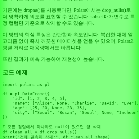
기존에는 dropna()를 사용했다면, Polars에서는 drop_nulls()로
더 명확하게 의도를 표현할 수 있습니다. subset 매개변수로 특
정 컬럼만 기준으로 삭제할 수도 있습니다.
이 방법의 핵심 특징은 간단함과 속도입니다. 복잡한 대체 알
고리즘 없이 즉시 깨끗한 데이터셋을 얻을 수 있으며, Polars의
병렬 처리로 대용량에서도 빠릅니다.
또한 결과가 예측 가능하여 재현성이 높습니다.
코드 예제
import
 polars 
as
 pl

df = pl.DataFrame({

"id"
: [
1
, 
2
, 
3
, 
4
, 
5
],

"name"
: [
"Alice"
, 
None
, 
"Charlie"
, 
"David"
, 
"Eve"
],

"age"
: [
25
, 
30
, 
None
, 
28
, 
35
],

"city"
: [
"Seoul"
, 
"Busan"
, 
"Seoul"
, 
None
, 
"Incheon"
})

# 모든 컬럼에서 하나라도 null이 있으면 행 삭제
print
(
"전체 결측치 삭제:"
, df_clean_all.shape)
