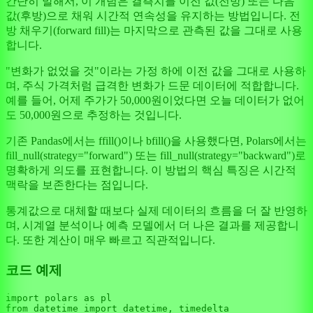
간단히 말해서, 이 개념은 결측치를 이전 값(전방) 또는 다음
값(후방)으로 채워 시간적 연속성을 유지하는 방법입니다. 전
방 채우기(forward fill)는 마지막으로 관측된 값을 그대로 사용
합니다.
"변화가 없었을 것"이라는 가정 하에 이전 값을 그대로 사용하
며, 주식 가격처럼 급격한 변화가 드문 데이터에 적합합니다.
예를 들어, 어제 주가가 50,000원이었다면 오늘 데이터가 없어
도 50,000원으로 추정하는 것입니다.
기존 Pandas에서는 ffill()이나 bfill()을 사용했다면, Polars에서는
fill_null(strategy="forward") 또는 fill_null(strategy="backward")로
명확하게 의도를 표현합니다. 이 방법의 핵심 특징은 시간적
맥락을 보존한다는 점입니다.
통계값으로 대체할 때보다 실제 데이터의 흐름을 더 잘 반영하
며, 시계열 분석이나 예측 모델에서 더 나은 결과를 제공합니
다. 또한 계산이 매우 빠르고 직관적입니다.
코드 예제
import
 polars 
as
from
 datetime 
import
 datetime, timedelta
