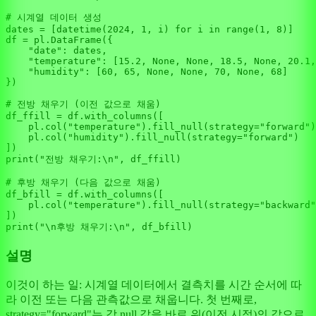
# 시계열 데이터 생성
dates = [datetime(
2024
, 
1
, i) 
for
 i 
in
range
(
1
, 
8
)]

df = pl.DataFrame({

"date"
: dates,

"temperature"
: [
15.2
, 
None
, 
None
, 
18.5
, 
None
, 
20.1
,
"humidity"
: [
60
, 
65
, 
None
, 
None
, 
70
, 
None
, 
68
]

})

# 전방 채우기 (이전 값으로 채움)
df_ffill = df.with_columns([

    pl.col(
"temperature"
).fill_null(strategy=
"forward"
)
    pl.col(
"humidity"
).fill_null(strategy=
"forward"
)

print
(
"전방 채우기:\n"
, df_ffill)

# 후방 채우기 (다음 값으로 채움)
df_bfill = df.with_columns([

    pl.col(
"temperature"
).fill_null(strategy=
"backward"
print
(
"\n후방 채우기:\n"
설명
이것이 하는 일: 시계열 데이터에서 결측치를 시간 순서에 따
라 이전 또는 다음 관측값으로 채웁니다. 첫 번째로,
strategy="forward"는 각 null 값을 바로 위(이전 시점)의 값으로