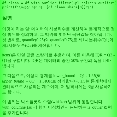
df_clean = df_with_outlier.
filter
(~pl.col(
"is_outlier"
print
(
f"\n정상 데이터: 
{df_clean.shape[
0
]}
개"
설명
이것이 하는 일: 데이터의 사분위수를 계산하여 통계적으로 정
상 범위를 정의하고, 그 범위를 벗어난 극단값을 찾아냅니다.
첫 번째로, quantile(0.25)와 quantile(0.75)로 제1사분위수(Q1)와
제3사분위수(Q3)를 계산합니다.
item()은 단일 값을 스칼라로 추출하며, 이를 이용해 IQR = Q3 -
Q1을 구합니다. IQR은 데이터의 중간 50% 구간의 폭을 나타
냅니다.
그 다음으로, 이상치 경계를 lower_bound = Q1 - 1.5
IQR,
upper_bound = Q3 + 1.5
IQR로 정의합니다. 1.5는 통계학에서
관례적으로 사용되는 계수이며, 더 엄격하게는 3을 사용하기
도 합니다.
이 범위는 박스플롯의 수염(whisker) 범위와 동일합니다.
with_columns()로 각 행이 이상치인지 판단하는 is_outlier 컬럼
을 추가합니다.