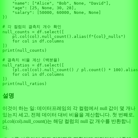
"name"
: [
"Alice"
, 
"Bob"
, 
None
, 
"David"
],

"age"
: [
25
, 
None
, 
30
, 
28
],

"salary"
: [
50000
, 
60000
, 
None
, 
None
]

})

# 각 컬럼의 결측치 개수 확인
null_counts = df.select([

    pl.col(col).null_count().alias(
f"
{col}
_nulls"
)

for
 col 
in
 df.columns

print
(null_counts)

# 결측치 비율 계산 (백분율)
null_ratios = df.select([

    (pl.col(col).null_count() / pl.count() * 
100
).alias
for
 col 
in
 df.columns

print
설명
이것이 하는 일: 데이터프레임의 각 컬럼에서 null 값이 몇 개나
있는지 세고, 전체 데이터 대비 비율을 계산합니다. 첫 번째로,
pl.col(col).null_count()는 해당 컬럼의 null 값 개수를 반환합니
다.