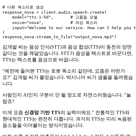
# 다른 목소리로 생성
response_nova = client.audio.speech.create(

    model=
"tts-1-hd"
,       
# 고품질 모델
    voice=
"nova"
,           
# 여성 목소리
input
=
"Welcome to our service. How can I help you t
)

response_nova.stream_to_file(
"output_nova.mp3"
김개발 씨는 음성 인식(STT)과 음성 합성(TTS)이 동전의 양면
같다는 것을 깨달았습니다. STT가 음성을 텍스트로 바꾼다면,
TTS는 텍스트를 음성으로 바꿉니다.
"예전에 들어본 TTS는 로봇 목소리 같던데, 요즘은 어떤가
요?" 김개발 씨가 물었습니다. 박시니어 씨가 샘플을 들려줬습
니다.
사람인지 AI인지 구분이 안 될 정도로 자연스러웠습니다. "놀
랍죠?
이게 요즘
신경망 기반 TTS
의 실력이에요." 전통적인 TTS와
현대적인 TTS는 완전히 다릅니다. 과거의 TTS는 미리 녹음된
음소들을 이어붙이는 방식이었습니다.