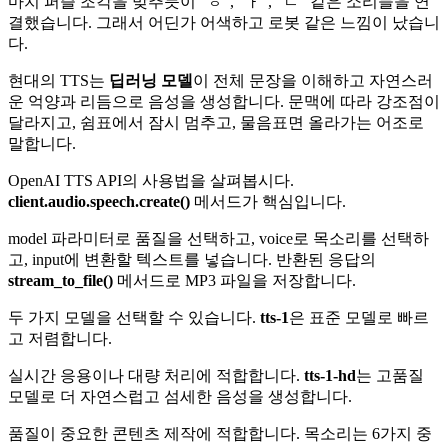
마치 퍼즐 조각을 맞추듯이 "ㅎ", "ㅏ", "ㄴ" 같은 소리들을 연
결했습니다. 그래서 어딘가 어색하고 로봇 같은 느낌이 났습니
다.
현대의 TTS는
딥러닝 모델
이 전체 문장을 이해하고 자연스러
운 억양과 리듬으로 음성을 생성합니다. 문맥에 따라 강조점이
달라지고, 쉼표에서 잠시 멈추고, 물음표면 올라가는 어조로
말합니다.
OpenAI TTS API의 사용법을 살펴봅시다.
client.audio.speech.create()
메서드가 핵심입니다.
model 파라미터로 품질을 선택하고, voice로 목소리를 선택하
고, input에 변환할 텍스트를 넣습니다. 반환된 응답의
stream_to_file()
메서드로 MP3 파일을 저장합니다.
두 가지 모델을 선택할 수 있습니다.
tts-1
은 표준 모델로 빠르
고 저렴합니다.
실시간 응용이나 대량 처리에 적합합니다.
tts-1-hd
는 고품질
모델로 더 자연스럽고 섬세한 음성을 생성합니다.
품질이 중요한 콘텐츠 제작에 적합합니다. 목소리는 6가지 중