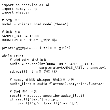
import
 sounddevice 
as
import
 numpy 
as
import
 whisper

# 모델 로드
model = whisper.load_model(
"base"
)

# 녹음 설정
SAMPLE_RATE = 
16000
DURATION = 
5
# 5초 단위로 처리
print
(
"말씀하세요... (Ctrl+C로 종료)"
)

while
True
:

# 마이크에서 음성 녹음
    audio = sd.rec(
int
(DURATION * SAMPLE_RATE),

                   samplerate=SAMPLE_RATE, channels=
1
)

    sd.wait()  
# 녹음 완료 대기
# numpy 배열을 Whisper 형식으로 변환
    audio_float = audio.flatten().astype(np.float32)

# 음성 인식 수행
    result = model.transcribe(audio_float)

if
 result[
"text"
].strip():

print
(
f"인식: 
{result[
'text'
]}
"