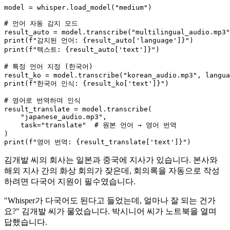
model = whisper.load_model(
"medium"
)

# 언어 자동 감지 모드
result_auto = model.transcribe(
"multilingual_audio.mp3"
print
(
f"감지된 언어: 
{result_auto[
'language'
]}
"
print
(
f"텍스트: 
{result_auto[
'text'
]}
"
)

# 특정 언어 지정 (한국어)
result_ko = model.transcribe(
"korean_audio.mp3"
, langua
print
(
f"한국어 인식: 
{result_ko[
'text'
]}
"
)

# 영어로 번역하며 인식
result_translate = model.transcribe(

"japanese_audio.mp3"
,

    task=
"translate"
# 원본 언어 → 영어 번역
print
(
f"영어 번역: 
{result_translate[
'text'
]}
"
김개발 씨의 회사는 일본과 중국에 지사가 있습니다. 본사와
해외 지사 간의 화상 회의가 잦은데, 회의록을 자동으로 작성
하려면 다국어 지원이 필수였습니다.
"Whisper가 다국어도 된다고 들었는데, 얼마나 잘 되는 건가
요?" 김개발 씨가 물었습니다. 박시니어 씨가 노트북을 열며
답했습니다.