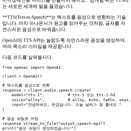
시각장애인용 서비스를 만들어야 해서요." 김개발 씨는 TTS라
는 새로운 세계에 발을 들였습니다.
**TTS(Text-to-Speech)**는 텍스트를 음성으로 변환하는 기술
입니다. 마치 아나운서가 원고를 읽어주는 것처럼, 글자를 자
연스러운 음성으로 바꿔줍니다.
OpenAI의 TTS API는 놀랍도록 자연스러운 음성을 생성하며,
여러 목소리 스타일을 제공합니다.
다음 코드를 살펴봅시다.
from
 openai 
import
 OpenAI

client = OpenAI()

# 텍스트를 음성으로 변환
response = client.audio.speech.create(

    model=
"tts-1"
,          
# tts-1 또는 tts-1-hd
    voice=
"alloy"
,          
# alloy, echo, fable, onyx,
input
=
"안녕하세요, 반갑습니다. 오늘 날씨가 참 좋네요."
)

# 음성 파일로 저장
response.stream_to_file(
"output_speech.mp3"
print
(
"음성 파일이 생성되었습니다!"
)
