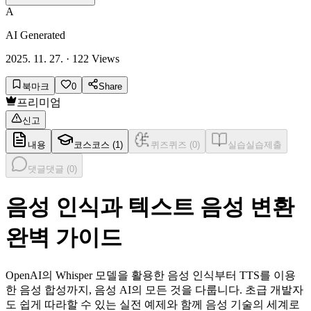
A
AI Generated
2025. 11. 27.
·
122
Views
북마크
0
Share
프리미엄
신고
내용
코스
코스 (
1
)
퀴즈
퀴즈 (
0
)
실습
실습제출
댓글
댓글 (
0
)
음성 인식과 텍스트 음성 변환
완벽 가이드
OpenAI의 Whisper 모델을 활용한 음성 인식부터 TTS를 이용
한 음성 합성까지, 음성 AI의 모든 것을 다룹니다. 초급 개발자
도 쉽게 따라할 수 있는 실전 예제와 함께 음성 기술의 세계로