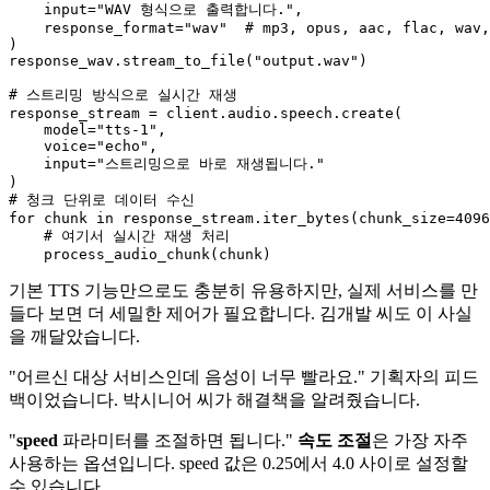
input
=
"WAV 형식으로 출력합니다."
,

    response_format=
"wav"
# mp3, opus, aac, flac, wav,
)

response_wav.stream_to_file(
"output.wav"
)

# 스트리밍 방식으로 실시간 재생
response_stream = client.audio.speech.create(

    model=
"tts-1"
,

    voice=
"echo"
,

input
=
"스트리밍으로 바로 재생됩니다."
# 청크 단위로 데이터 수신
for
 chunk 
in
 response_stream.iter_bytes(chunk_size=
4096
# 여기서 실시간 재생 처리
기본 TTS 기능만으로도 충분히 유용하지만, 실제 서비스를 만
들다 보면 더 세밀한 제어가 필요합니다. 김개발 씨도 이 사실
을 깨달았습니다.
"어르신 대상 서비스인데 음성이 너무 빨라요." 기획자의 피드
백이었습니다. 박시니어 씨가 해결책을 알려줬습니다.
"
speed
파라미터를 조절하면 됩니다."
속도 조절
은 가장 자주
사용하는 옵션입니다. speed 값은 0.25에서 4.0 사이로 설정할
수 있습니다.