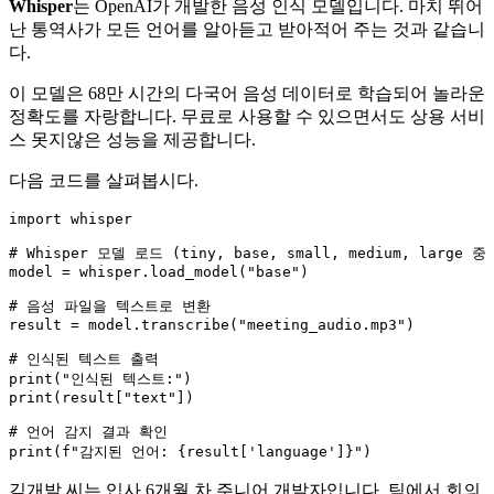
Whisper
는 OpenAI가 개발한 음성 인식 모델입니다. 마치 뛰어
난 통역사가 모든 언어를 알아듣고 받아적어 주는 것과 같습니
다.
이 모델은 68만 시간의 다국어 음성 데이터로 학습되어 놀라운
정확도를 자랑합니다. 무료로 사용할 수 있으면서도 상용 서비
스 못지않은 성능을 제공합니다.
다음 코드를 살펴봅시다.
import
 whisper

# Whisper 모델 로드 (tiny, base, small, medium, large 
model = whisper.load_model(
"base"
)

# 음성 파일을 텍스트로 변환
result = model.transcribe(
"meeting_audio.mp3"
)

# 인식된 텍스트 출력
print
(
"인식된 텍스트:"
print
(result[
"text"
])

# 언어 감지 결과 확인
print
(
f"감지된 언어: 
{result[
'language'
]}
"
김개발 씨는 입사 6개월 차 주니어 개발자입니다. 팀에서 회의