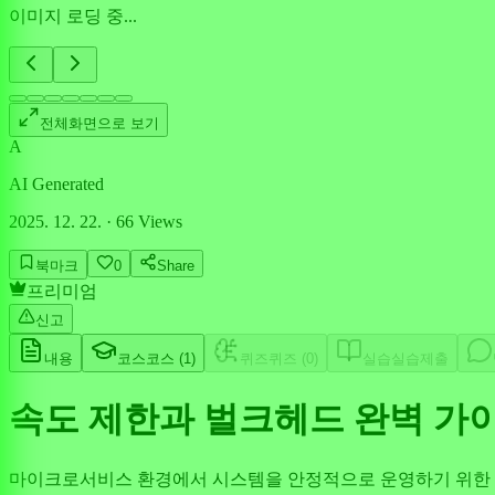
이미지 로딩 중...
전체화면으로 보기
A
AI Generated
2025. 12. 22.
·
66
Views
북마크
0
Share
프리미엄
신고
내용
코스
코스 (
1
)
퀴즈
퀴즈 (
0
)
실습
실습제출
속도 제한과 벌크헤드 완벽 가
마이크로서비스 환경에서 시스템을 안정적으로 운영하기 위한 필수 