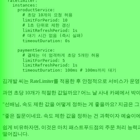
  ratelimiter:

    instances:

      productService:

        # 초당 
10
개의 요청 허용

        limitForPeriod: 
10
        # 
1
초 단위로 제한 갱신

        limitRefreshPeriod: 1s

        # 대기 시간 없음 (즉시 실패)

        timeoutDuration: 0s

      paymentService:

        # 결제는 더 엄격하게 초당 
5
개만 허용

        limitForPeriod: 
5
        limitRefreshPeriod: 1s

김개발 씨는 RateLimiter를 적용한 후 안정적으로 서비스가
과연 초당 10개가 적절한 값일까요? 어느 날 사내 카페에서 박
"선배님, 속도 제한 값을 어떻게 정하는 게 좋을까요? 지금은 그
"좋은 질문이네요. 속도 제한 값을 정하는 건 과학이자 예술이에
쉽게 비유하자면, 이것은 마치 패스트푸드점의 주문 처리 능력과
떨어집니다.