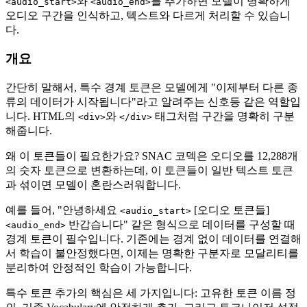
와
를 추가하면 모델이 명확하게
<audio_start>
<audio_end>
오디오 구간을 인식하고, 텍스트와 다르게 처리할 수 있습니
다.
개요
간단히 말해서, 특수 경계 토큰은 모델에게 "이제부터 다른 종
류의 데이터가 시작됩니다"라고 알려주는 신호등 같은 역할입
니다. HTML의
와
태그처럼 구간을 명확히 구분
<div>
</div>
해줍니다.
왜 이 토큰들이 필요한가요? SNAC 코덱은 오디오를 12,288개
의 숫자 토큰으로 변환하는데, 이 토큰들이 일반 텍스트 토큰
과 섞이면 모델이 혼란스러워합니다.
예를 들어, "안녕하세요
[오디오 토큰들]
<audio_start>
반갑습니다" 같은 형식으로 데이터를 구성할 때
<audio_end>
경계 토큰이 필수입니다. 기존에는 경계 없이 데이터를 연결해
서 학습이 불안정했다면, 이제는 명확한 구분자로 모달리티를
분리하여 안정적인 학습이 가능합니다.
특수 토큰 추가의 핵심은 세 가지입니다: 고유한 토큰 이름 정