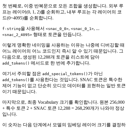
첫 번째로, 이중 반복문으로 모든 조합을 생성합니다. 외부 루
프는 레이어(0, 1, 2)를 순회하고, 내부 루프는 각 레이어의 코
드(0~4095)를 순회합니다.
을 사용해서
,
, ...
f-string
<snac_0_0>
<snac_0_1>
형태로 토큰을 만듭니다.
<snac_2_4095>
이렇게 명확한 네이밍을 사용하는 이유는 나중에 디버깅할 때
어느 레이어의 어느 코드인지 즉시 알 수 있기 때문입니다. 그
다음으로, 생성된 12,288개 토큰을 리스트에 담아
메서드로 한 번에 추가합니다.
add_tokens()
여기서 주의할 점은
가 아닌
add_special_tokens()
를 사용한다는 것입니다. SNAC 토큰은 특수한
add_tokens()
제어 기능이 없고 단순히 오디오 데이터를 표현하는 일반 토큰
이기 때문입니다.
마지막으로, 최종 Vocabulary 크기를 확인합니다. 원본 256,000
+ 특수 토큰 2 + SNAC 토큰 12,288 = 268,290개가 나와야 정상
입니다.
이 숫자는 다음 단계에서 모델의 임베딩 레이어 크기를 결정하