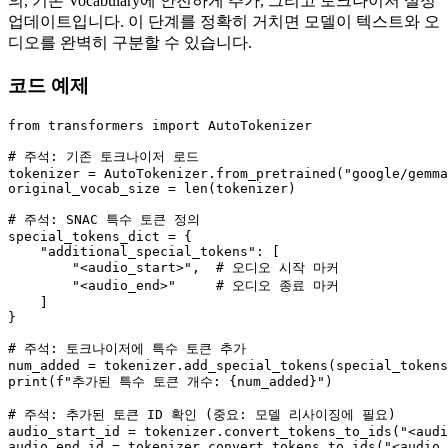
의, 기존 Vocabulary에 안전하게 추가, 그리고 토크나이저 설정
업데이트입니다. 이 단계를 정확히 거치면 모델이 텍스트와 오
디오를 완벽히 구분할 수 있습니다.
코드 예제
from
 transformers 
import
 AutoTokenizer

# 주석: 기존 토크나이저 로드
tokenizer = AutoTokenizer.from_pretrained(
"google/gemma
original_vocab_size = 
len
(tokenizer)

# 주석: SNAC 특수 토큰 정의
special_tokens_dict = {

"additional_special_tokens"
: [

"<audio_start>"
,  
# 오디오 시작 마커
"<audio_end>"
# 오디오 종료 마커
    ]

}

# 주석: 토크나이저에 특수 토큰 추가
print
(
f"추가된 특수 토큰 개수: 
{num_added}
"
)

# 주석: 추가된 토큰 ID 확인 (중요: 모델 리사이징에 필요)
audio_start_id = tokenizer.convert_tokens_to_ids(
"<audi
audio_end_id = tokenizer.convert_tokens_to_ids(
"<audio_