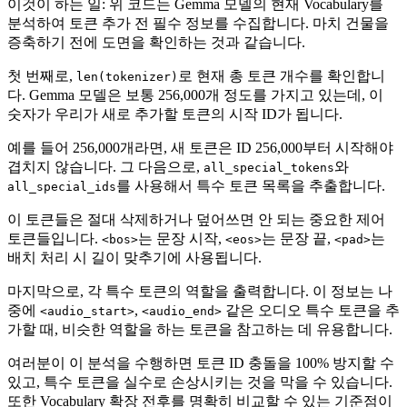
이것이 하는 일: 위 코드는 Gemma 모델의 현재 Vocabulary를
분석하여 토큰 추가 전 필수 정보를 수집합니다. 마치 건물을
증축하기 전에 도면을 확인하는 것과 같습니다.
첫 번째로,
로 현재 총 토큰 개수를 확인합니
len(tokenizer)
다. Gemma 모델은 보통 256,000개 정도를 가지고 있는데, 이
숫자가 우리가 새로 추가할 토큰의 시작 ID가 됩니다.
예를 들어 256,000개라면, 새 토큰은 ID 256,000부터 시작해야
겹치지 않습니다. 그 다음으로,
와
all_special_tokens
를 사용해서 특수 토큰 목록을 추출합니다.
all_special_ids
이 토큰들은 절대 삭제하거나 덮어쓰면 안 되는 중요한 제어
토큰들입니다.
는 문장 시작,
는 문장 끝,
는
<bos>
<eos>
<pad>
배치 처리 시 길이 맞추기에 사용됩니다.
마지막으로, 각 특수 토큰의 역할을 출력합니다. 이 정보는 나
중에
,
같은 오디오 특수 토큰을 추
<audio_start>
<audio_end>
가할 때, 비슷한 역할을 하는 토큰을 참고하는 데 유용합니다.
여러분이 이 분석을 수행하면 토큰 ID 충돌을 100% 방지할 수
있고, 특수 토큰을 실수로 손상시키는 것을 막을 수 있습니다.
또한 Vocabulary 확장 전후를 명확히 비교할 수 있는 기준점이