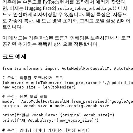
기존에는 수동으로 PyTorch 텐서를 조작해서 에러가 잦았다
면, 이제는 Hugging Face의
메서
resize_token_embeddings()
드로 안전하게 리사이징할 수 있습니다. 핵심 특징은: 자동으
로 가중치 복사, 새 토큰 영역 초기화, 그리고 모델 설정 업데이
트입니다.
이 메서드는 기존 학습된 토큰의 임베딩은 보존하면서 새 토큰
공간만 추가하는 똑똑한 방식으로 작동합니다.
코드 예제
from
 transformers 
import
 AutoModelForCausalLM, AutoToke
# 주석: 확장된 토크나이저 로드
tokenizer = AutoTokenizer.from_pretrained(
"./updated_to
new_vocab_size = 
len
(tokenizer)

# 주석: 원본 모델 로드
model = AutoModelForCausalLM.from_pretrained(
"google/ge
original_vocab_size = model.config.vocab_size

print
(
f"원본 Vocabulary: 
{original_vocab_size}
"
print
(
f"새 Vocabulary: 
{new_vocab_size}
"
)

# 주석: 임베딩 레이어 리사이징 (핵심 단계!)