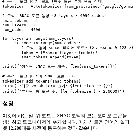
# 주석: 토크나이저 로드 (특수 토큰 추가 완료 상태)
tokenizer = AutoTokenizer.from_pretrained(
"google/gemma
# 주석: SNAC 토큰 생성 (3 layers × 4096 codes)
snac_tokens = []

num_layers = 
3
num_codes = 
4096
for
 layer 
in
range
(num_layers):

for
 code 
in
range
(num_codes):

# 주석: 형식 <snac_레이어_코드> (예: <snac_0_1234>
        token = 
f"<snac_
{layer}
_
{code}
>"
        snac_tokens.append(token)

print
(
f"생성된 SNAC 토큰 개수: 
{
len
(snac_tokens)}
"
)

# 주석: 토크나이저에 SNAC 토큰 추가
print
(
f"최종 Vocabulary 크기: 
{
len
(tokenizer)}
"
print
(
f"추가된 총 토큰 수: 
{
len
(tokenizer) - 
256000
}
"
설명
이것이 하는 일: 위 코드는 SNAC 코덱의 모든 오디오 토큰을
생성하고 토크나이저에 추가합니다. 마치 새로운 언어의 알파
벳 12,288개를 사전에 등록하는 것과 같습니다.