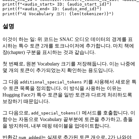
print
(
f"<audio_start> ID: 
{audio_start_id}
"
print
(
f"<audio_end> ID: 
{audio_end_id}
"
print
(
f"새 Vocabulary 크기: 
{
len
(tokenizer)}
"
설명
이것이 하는 일: 위 코드는 SNAC 오디오 데이터의 경계를 표
시하는 특수 토큰 2개를 토크나이저에 추가합니다. 마치 책에
장(chapter) 구분을 표시하는 것과 같습니다.
첫 번째로, 원본 Vocabulary 크기를 저장해둡니다. 이는 나중에
몇 개의 토큰이 추가되었는지 확인하는 용도입니다.
그 다음
키를 사용해서 새로운 특
additional_special_tokens
수 토큰 목록을 정의합니다. 이 방식을 사용하는 이유는
Hugging Face가 특수 토큰을 일반 토큰과 다르게 처리하도록
보장하기 때문입니다.
그 다음으로,
메서드를 호출합니다. 이
add_special_tokens()
함수는 자동으로 Vocabulary 끝부분에 토큰을 추가하고, 충돌
을 방지하며, 내부 매핑 테이블을 업데이트합니다.
반환값
는 실제로 추가된 토큰 개수로, 2가 나와야
num_added