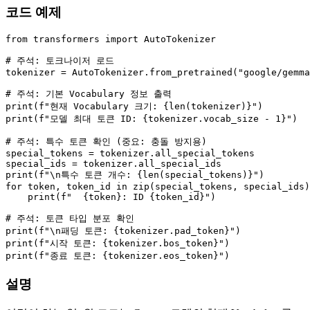
코드 예제
from
 transformers 
import
 AutoTokenizer

# 주석: 토크나이저 로드
tokenizer = AutoTokenizer.from_pretrained(
"google/gemma
# 주석: 기본 Vocabulary 정보 출력
print
(
f"현재 Vocabulary 크기: 
{
len
(tokenizer)}
"
print
(
f"모델 최대 토큰 ID: 
{tokenizer.vocab_size - 
1
}
"
)

# 주석: 특수 토큰 확인 (중요: 충돌 방지용)
special_tokens = tokenizer.all_special_tokens

print
(
f"\n특수 토큰 개수: 
{
len
(special_tokens)}
"
for
 token, token_id 
in
zip
(special_tokens, special_ids)
print
(
f"  
{token}
: ID 
{token_id}
"
)

# 주석: 토큰 타입 분포 확인
print
(
f"\n패딩 토큰: 
{tokenizer.pad_token}
"
print
(
f"시작 토큰: 
{tokenizer.bos_token}
"
print
(
f"종료 토큰: 
{tokenizer.eos_token}
"
설명