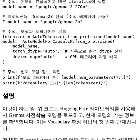
# 주석: 메모리 효율적이고 빠른 iteration에 적합
model_name = 
"google/gemma-3-270m"
# 프로덕션용: Gemma-2B 선택 (주석 해제하여 사용)
# model_name = "google/gemma-2b"
# 주석: 모델과 토크나이저 로드
tokenizer = AutoTokenizer.from_pretrained(model_name)

model = AutoModelForCausalLM.from_pretrained(

    model_name,

    torch_dtype=
"auto"
,  
# 자동으로 최적 dtype 선택
    device_map=
"auto"
# GPU 메모리에 자동 배치
)

# 주석: 현재 모델 정보 확인
print
(
f"모델 파라미터 수: 
{model.num_parameters():,}
"
print
(
f"Vocabulary 크기: 
{
len
(tokenizer)}
"
설명
이것이 하는 일: 위 코드는 Hugging Face 라이브러리를 사용해
서 Gemma 사전학습 모델을 로드하고, 현재 모델의 기본 정보
를 확인합니다. 이는 Vocabulary 확장 작업의 첫 번째 단계입니
다.
첫 번째로,
변수로 어떤 모델을 사용할지 선택합니