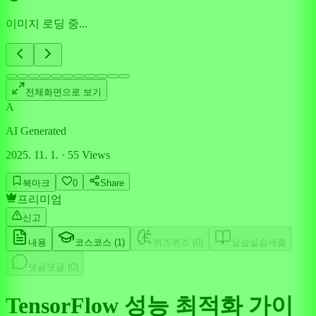
이미지 로딩 중...
전체화면으로 보기
A
AI Generated
2025. 11. 1.
·
55
Views
북마크
0
Share
프리미엄
신고
내용
코스
코스 (
1
)
퀴즈
퀴즈 (
0
)
실습
실습제출
댓글
댓글 (
0
)
TensorFlow 성능 최적화 가이