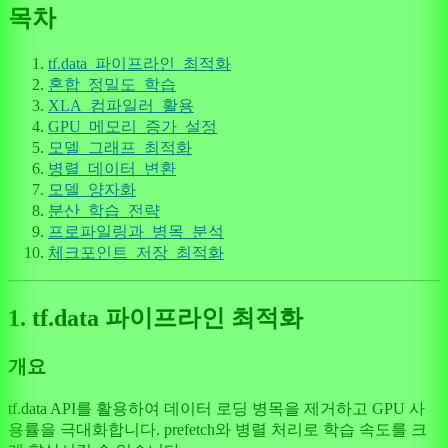
목차
tf.data_파이프라인_최적화
혼합_정밀도_학습
XLA_컴파일러_활용
GPU_메모리_증가_설정
모델_그래프_최적화
병렬_데이터_변환
모델_양자화
분산_학습_전략
프로파일링과_병목_분석
체크포인트_저장_최적화
1. tf.data 파이프라인 최적화
개요
tf.data API를 활용하여 데이터 로딩 병목을 제거하고 GPU 사
용률을 극대화합니다. prefetch와 병렬 처리로 학습 속도를 크