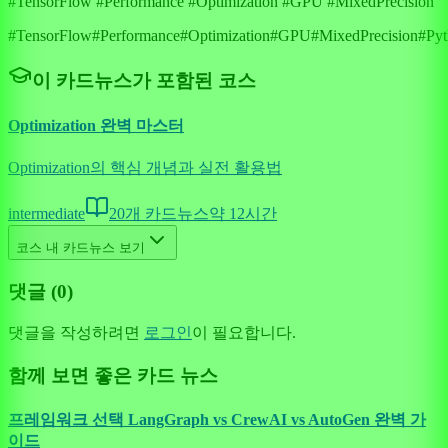
#TensorFlow #Performance #Optimization #GPU #MixedPrecision
#
TensorFlow
#
Performance
#
Optimization
#
GPU
#
MixedPrecision
#
Py
이 카드뉴스가 포함된 코스
Optimization 완벽 마스터
Optimization의 핵심 개념과 실전 활용법
intermediate
20
개 카드뉴스
약
12
시간
코스 내 카드뉴스 보기
댓글 (
0
)
댓글을 작성하려면
로그인
이 필요합니다.
함께 보면 좋은 카드 뉴스
프레임워크 선택 LangGraph vs CrewAI vs AutoGen 완벽 가
이드