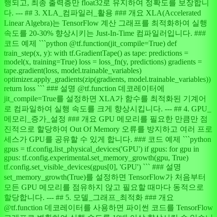
행되고, 최종 출력층만 float32로 유지하여 정확도를 보장합니
다. --- ## 3. XLA_컴파일러_활용 ### 개요 XLA(Accelerated
Linear Algebra)는 TensorFlow 계산 그래프를 최적화하여 실행
속도를 20-30% 향상시키는 Just-In-Time 컴파일러입니다. ###
코드 예제 ```python @tf.function(jit_compile=True) def
train_step(x, y): with tf.GradientTape() as tape: predictions =
model(x, training=True) loss = loss_fn(y, predictions) gradients =
tape.gradient(loss, model.trainable_variables)
optimizer.apply_gradients(zip(gradients, model.trainable_variables))
return loss ``` ### 설명 @tf.function 데코레이터에
jit_compile=True를 설정하면 XLA가 함수를 최적화된 기계어
로 컴파일하여 실행 속도를 크게 향상시킵니다. --- ## 4. GPU_
메모리_증가_설정 ### 개요 GPU 메모리를 필요한 만큼만 점
진적으로 할당하여 Out Of Memory 오류를 방지하고 여러 프로
세스가 GPU를 공유할 수 있게 합니다. ### 코드 예제 ```python
gpus = tf.config.list_physical_devices('GPU') if gpus: for gpu in
gpus: tf.config.experimental.set_memory_growth(gpu, True)
tf.config.set_visible_devices(gpus[0], 'GPU') ``` ### 설명
set_memory_growth(True)를 설정하면 TensorFlow가 처음부터
모든 GPU 메모리를 점유하지 않고 필요할 때마다 동적으로
할당합니다. --- ## 5. 모델_그래프_최적화 ### 개요
@tf.function 데코레이터를 사용하면 파이썬 코드를 TensorFlow