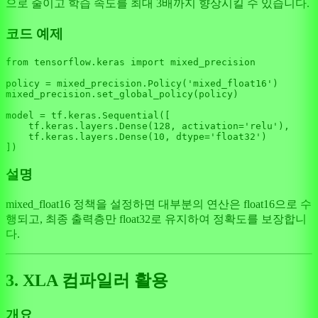
으로 줄이고 학습 속도를 최대 3배까지 향상시킬 수 있습니다.
코드 예제
from
 tensorflow.keras 
import
 mixed_precision

policy = mixed_precision.Policy(
'mixed_float16'
)

mixed_precision.set_global_policy(policy)

model = tf.keras.Sequential([

    tf.keras.layers.Dense(
128
, activation=
'relu'
),

    tf.keras.layers.Dense(
10
, dtype=
'float32'
)

설명
mixed_float16 정책을 설정하면 대부분의 연산은 float16으로 수
행되고, 최종 출력층만 float32로 유지하여 정확도를 보장합니
다.
3. XLA 컴파일러 활용
개요