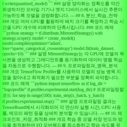
f.write(quantized_model) ``` ### 설명 양자화는 정확도를 약간
희생하지만 모바일 기기나 엣지 디바이스에서 실시간 추론이
가능하도록 모델을 경량화합니다. --- ## 8. 분산_학습_전략
### 개요 여러 GPU를 활용하여 배치 크기를 확장하고 학습 시
간을 GPU 개수에 비례하여 단축시킵니다. ### 코드 예제
```python strategy = tf.distribute.MirroredStrategy() with
strategy.scope(): model = create_model()
model.compile(optimizer='adam',
loss='sparse_categorical_crossentropy') model.fit(train_dataset,
epochs=10) ``` ### 설명 MirroredStrategy는 각 GPU에 모델의 복
사본을 생성하고 그래디언트를 동기화하여 데이터 병렬 학습
을 자동으로 수행합니다. --- ## 9. 프로파일링과_병목_분석
### 개요 TensorFlow Profiler를 사용하여 모델의 성능 병목 지
점을 찾아내고 최적화가 필요한 부분을 정확히 파악합니다.
### 코드 예제 ```python import tensorflow as tf log_dir =
"logs/profile" tf.profiler.experimental.start(log_dir) # 프로파일링할
코드 for step in range(100): train_step(x_batch, y_batch)
tf.profiler.experimental.stop() ``` ### 설명 프로파일링 결과는
TensorBoard에서 시각화되어 각 연산의 실행 시간, GPU 사용
률, 메모리 패턴 등을 상세히 분석할 수 있습니다. --- ## 10. 체
크포인트_저장_최적화 ### 개요 학습 중 모델 저장 빈도와 방
식을 최적화하여 I/O 오버헤드를 최소화하고 학습 속도를 유