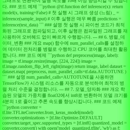
그래프로 변환하여 실행 속도를 10배 이상 향상시킬 수 있습니
다. ### 코드 예제 ```python @tf.function def inference(x): return
model(x, training=False) # 첫 실행 시 그래프 생성 (느림) _ =
inference(sample_input) # 이후 실행은 매우 빠름 predictions =
inference(test_data) ``` ### 설명 첫 실행 시 파이썬 코드가 최적
화된 그래프로 컴파일되고, 이후 실행은 컴파일된 그래프를 재
사용하여 오버헤드 없이 빠르게 수행됩니다. --- ## 6. 병렬_데
이터_변환 ### 개요 map() 함수에 num_parallel_calls를 설정하
여 데이터 전처리를 병렬로 수행하고 CPU 코어를 최대한 활용
합니다. ### 코드 예제 ```python def preprocess(image, label):
image = tf.image.resize(image, [224, 224]) image =
tf.image.random_flip_left_right(image) return image, label dataset =
dataset.map( preprocess, num_parallel_calls=tf.data.AUTOTUNE )
``` ### 설명 num_parallel_calls=AUTOTUNE을 사용하면
TensorFlow가 시스템 리소스를 자동으로 분석하여 최적의 병
렬 처리 수준을 결정합니다. --- ## 7. 모델_양자화 ### 개요 학
습된 모델의 가중치를 float32에서 int8로 변환하여 모델 크기를
4분의 1로 줄이고 추론 속도를 향상시킵니다. ### 코드 예제
```python converter =
tf.lite.TFLiteConverter.from_keras_model(model)
converter.optimizations = [tf.lite.Optimize.DEFAULT]
converter.target_spec.supported_types = [tf.int8] quantized_model =
converter.convert() with open('model_quantized.tflite', 'wb') as f: