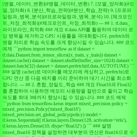
[병렬_데이터_변환](#병렬_데이터_변환) 7. [모델_양자화](#모
델_양자화) 8. [분산_학습_전략](#분산_학습_전략) 9. [프로파
일링과_병목_분석](#프로파일링과_병목_분석) 10. [체크포인
트_저장_최적화](#체크포인트_저장_최적화) --- ## 1. tf.data_
파이프라인_최적화 ### 개요 tf.data API를 활용하여 데이터 로
딩 병목을 제거하고 GPU 사용률을 극대화합니다. prefetch와
병렬 처리로 학습 속도를 크게 향상시킬 수 있습니다. ### 코드
예제 ```python import tensorflow as tf dataset =
tf.data.Dataset.from_tensor_slices((x_train, y_train)) dataset =
dataset.cache() dataset = dataset.shuffle(buffer_size=1024) dataset =
dataset.batch(32) dataset = dataset.prefetch(tf.data.AUTOTUNE) ```
### 설명 cache()로 데이터를 메모리에 캐싱하고, prefetch()로
GPU 연산 중 다음 배치를 미리 준비하여 대기 시간을 최소화
합니다. --- ## 2. 혼합_정밀도_학습 ### 개요 Float16과 Float32
를 혼합하여 사용하면 메모리 사용량을 절반으로 줄이고 학습
속도를 최대 3배까지 향상시킬 수 있습니다. ### 코드 예제
```python from tensorflow.keras import mixed_precision policy =
mixed_precision.Policy('mixed_float16')
mixed_precision.set_global_policy(policy) model =
tf.keras.Sequential([ tf.keras.layers.Dense(128, activation='relu'),
tf.keras.layers.Dense(10, dtype='float32') ]) ``` ### 설명
mixed_float16 정책을 설정하면 대부분의 연산은 float16으로 수