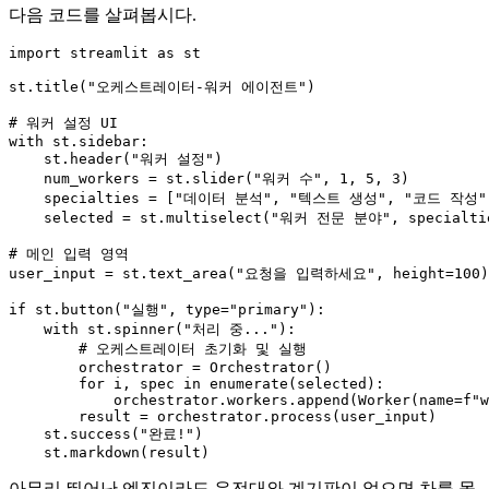
다음 코드를 살펴봅시다.
import
 streamlit 
as
 st

st.title(
"오케스트레이터-워커 에이전트"
)

# 워커 설정 UI
with
 st.sidebar:

    st.header(
"워커 설정"
)

    num_workers = st.slider(
"워커 수"
, 
1
, 
5
, 
3
)

    specialties = [
"데이터 분석"
, 
"텍스트 생성"
, 
"코드 작성"
    selected = st.multiselect(
"워커 전문 분야"
, specialti
# 메인 입력 영역
user_input = st.text_area(
"요청을 입력하세요"
, height=
100
)

if
 st.button(
"실행"
, 
type
=
"primary"
):

with
 st.spinner(
"처리 중..."
):

# 오케스트레이터 초기화 및 실행
        orchestrator = Orchestrator()

for
 i, spec 
in
enumerate
(selected):

            orchestrator.workers.append(Worker(name=
f"w
        result = orchestrator.process(user_input)

    st.success(
"완료!"
)

아무리 뛰어난 엔진이라도 운전대와 계기판이 없으면 차를 몰