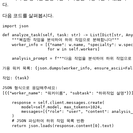
다.
다음 코드를 살펴봅시다.
import
 json

def
analyze_task
(
self, task: 
str
) -> 
List
[
Dict
[
str
, 
Any
"""복잡한 작업을 분석하여 하위 작업으로 분해합니다"""
    worker_info = [{
"name"
: w.name, 
"specialty"
: w.spec
for
 w 
in
self
.workers]

    analysis_prompt = 
f"""다음 작업을 분석하여 하위 작업으로
가용 워커 목록: 
{json.dumps(worker_info, ensure_ascii=
Fal
작업: 
{task}
JSON 형식으로 응답해주세요:

[{{"worker_name": "워커이름", "subtask": "하위작업 설명"}}]
    response = 
self
.client.messages.create(

        model=
self
.model, max_tokens=
1024
,

        messages=[{
"role"
: 
"user"
, 
"content"
: analysis_
    )

# JSON 파싱하여 하위 작업 목록 반환
return
 json.loads(response.content[
0