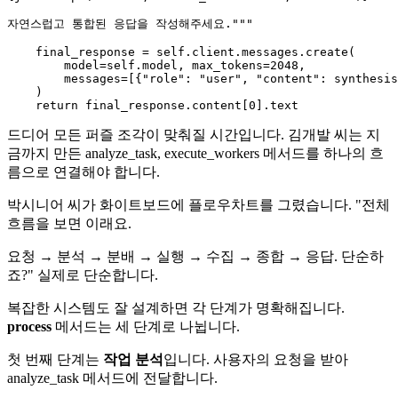
자연스럽고 통합된 응답을 작성해주세요."""
    final_response = 
self
.client.messages.create(

        model=
self
.model, max_tokens=
2048
,

        messages=[{
"role"
: 
"user"
, 
"content"
: synthesis
    )

return
 final_response.content[
0
드디어 모든 퍼즐 조각이 맞춰질 시간입니다. 김개발 씨는 지
금까지 만든 analyze_task, execute_workers 메서드를 하나의 흐
름으로 연결해야 합니다.
박시니어 씨가 화이트보드에 플로우차트를 그렸습니다. "전체
흐름을 보면 이래요.
요청 → 분석 → 분배 → 실행 → 수집 → 종합 → 응답. 단순하
죠?" 실제로 단순합니다.
복잡한 시스템도 잘 설계하면 각 단계가 명확해집니다.
process
메서드는 세 단계로 나뉩니다.
첫 번째 단계는
작업 분석
입니다. 사용자의 요청을 받아
analyze_task 메서드에 전달합니다.