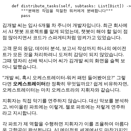
def
distribute_tasks
(
self, subtasks: 
List
[
Dict
]
) ->
"""분해된 작업을 적절한 워커에게 분배합니다"""
pass
김개발 씨는 입사 6개월 차 주니어 개발자입니다. 최근 회사에
서 AI 챗봇 프로젝트를 맡게 되었는데, 챗봇이 해야 할 일이 점
점 많아지면서 코드가 스파게티처럼 엉켜가고 있었습니다.
고객 문의 응답, 데이터 분석, 보고서 작성까지 하나의 에이전
트가 모든 것을 처리하려니 도저히 감당이 되지 않았습니다.
그때 옆자리 선배 박시니어 씨가 김개발 씨의 화면을 슬쩍 보
더니 말했습니다.
"개발 씨, 혹시 오케스트레이터-워커 패턴 들어봤어요?" 그렇
다면
오케스트레이터
란 정확히 무엇일까요? 쉽게 비유하자면,
오케스트레이터는 마치 오케스트라의 지휘자와 같습니다.
지휘자는 직접 악기를 연주하지 않습니다. 대신 악보를 분석하
고, 바이올린 파트에는 이렇게, 첼로 파트에는 저렇게 연주하
라고 지시합니다.
각 파트가 제 역할을 수행하면 지휘자가 이를 조율하여 아름다
운 교향곡이 완성됩니다. AI 에이전트 세계에서도 마찬가지입