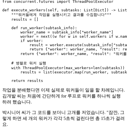
from
 concurrent.futures 
import
 ThreadPoolExecutor

def
execute_workers
(
self, subtasks: 
List
[
Dict
]
) -> 
List
"""워커들에게 작업을 실행시키고 결과를 수집합니다"""
    results = []

def
run_worker
(
subtask_info
):

        worker_name = subtask_info[
"worker_name"
]

        worker = 
next
((w 
for
 w 
in
self
.workers 
if
 w.nam
if
 worker:

            result = worker.execute(subtask_info[
"subta
return
 {
"worker"
: worker_name, 
"result"
: re
return
 {
"worker"
: worker_name, 
"result"
: 
"워커를
# 병렬로 워커 실행
with
 ThreadPoolExecutor(max_workers=
len
(subtasks)) 
        results = 
list
(executor.
map
(run_worker, subtask
return
작업을 분배했다면 이제 실제로 워커들이 일을 할 차례입니다.
김개발 씨는 처음에 간단하게 for 루프로 워커를 하나씩 실행
하려 했습니다.
박시니어 씨가 그 코드를 보더니 고개를 저었습니다. "잠깐, 그
렇게 하면 세 개의 워커가 각각 5초씩 걸린다면 총 15초가 걸려
요.