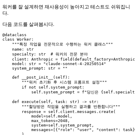
워커를 잘 설계하면 재사용성이 높아지고 테스트도 쉬워집니
다.
다음 코드를 살펴봅시다.
@dataclass
class
Worker
:

"""특정 작업을 전문적으로 수행하는 워커 클래스"""
    name: 
str
    specialty: 
str
# 워커의 전문 분야
    client: Anthropic = field(default_factory=Anthropic
    model: 
str
 = 
"claude-sonnet-4-20250514"
    system_prompt: 
str
 = 
""
def
__post_init__
(
self
):

"""워커 초기화 후 시스템 프롬프트 설정"""
if
not
self
.system_prompt:

self
.system_prompt = 
f"당신은 
{self.specialt
def
execute
(
self, task: 
str
) -> 
str
:

"""할당받은 작업을 실행하고 결과를 반환합니다"""
        response = 
self
.client.messages.create(

            model=
self
.model,

            max_tokens=
2048
,

            system=
self
.system_prompt,

            messages=[{
"role"
: 
"user"
, 
"content"
: task}
        )
