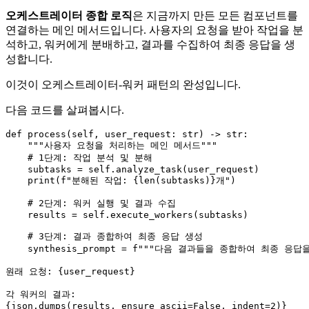
오케스트레이터 종합 로직
은 지금까지 만든 모든 컴포넌트를
연결하는 메인 메서드입니다. 사용자의 요청을 받아 작업을 분
석하고, 워커에게 분배하고, 결과를 수집하여 최종 응답을 생
성합니다.
이것이 오케스트레이터-워커 패턴의 완성입니다.
다음 코드를 살펴봅시다.
def
process
(
self, user_request: 
str
) -> 
str
:

"""사용자 요청을 처리하는 메인 메서드"""
# 1단계: 작업 분석 및 분해
    subtasks = 
self
.analyze_task(user_request)

print
(
f"분해된 작업: 
{
len
(subtasks)}
개"
)

# 2단계: 워커 실행 및 결과 수집
    results = 
self
.execute_workers(subtasks)

# 3단계: 결과 종합하여 최종 응답 생성
    synthesis_prompt = 
f"""다음 결과들을 종합하여 최종 응답을
원래 요청: 
{user_request}
{json.dumps(results, ensure_ascii=
False
, indent=
2
)}