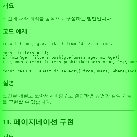
개요
조건에 따라 쿼리를 동적으로 구성하는 방법입니다.
코드 예제
import
 { and, gte, like } 
from
'drizzle-orm'
;

const
if
 (minAge) filters.
push
(
gte
(users.
age
if
 (namePattern) filters.
push
(
like
(users.
name
, 
`%
${name
const
 result = 
await
 db.
select
().
from
(users).
where
(
and
설명
조건을 배열로 모아서 and 함수로 결합하면 유연한 검색 기능
을 구현할 수 있습니다.
11. 페이지네이션 구현
개요