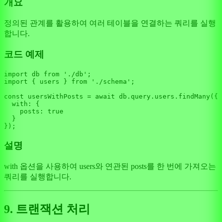
개요
정의된 관계를 활용하여 여러 테이블을 연결하는 쿼리를 실행
합니다.
코드 예제
import
 db 
from
'./db'
import
 { users } 
from
'./schema'
;

const
 usersWithPosts = 
await
 db.
query
.
users
.
findMany
({

with
: {

posts
: 
true
  }

설명
with 옵션을 사용하여 users와 연관된 posts를 한 번에 가져오는
쿼리를 실행합니다.
9. 트랜잭션 처리