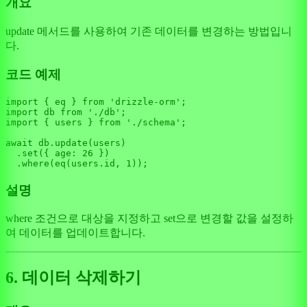
개요
update 메서드를 사용하여 기존 데이터를 변경하는 방법입니
다.
코드 예제
import
 { eq } 
from
'drizzle-orm'
import
 db 
from
'./db'
import
 { users } 
from
'./schema'
;

await
 db.
update
(users)

  .
set
({ 
age
: 
26
 })

  .
where
(
eq
(users.
id
, 
1
설명
where 조건으로 대상을 지정하고 set으로 변경할 값을 설정하
여 데이터를 업데이트합니다.
6. 데이터 삭제하기