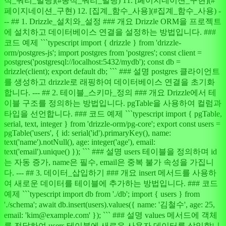
적_쿼리_빌딩](#동적_쿼리_빌딩) 11. [페이지네이션_구현](#
페이지네이션_구현) 12. [집계_함수_사용](#집계_함수_사용) -
-- ## 1. Drizzle_설치와_설정 ### 개요 Drizzle ORM을 프로젝트
에 설치하고 데이터베이스 연결을 설정하는 방법입니다. ###
코드 예제 ```typescript import { drizzle } from 'drizzle-
orm/postgres-js'; import postgres from 'postgres'; const client =
postgres('postgresql://localhost:5432/mydb'); const db =
drizzle(client); export default db; ``` ### 설명 postgres 클라이언트
를 생성하고 drizzle로 래핑하여 데이터베이스 연결을 초기화
합니다. --- ## 2. 테이블_스키마_정의 ### 개요 Drizzle에서 테
이블 구조를 정의하는 방법입니다. pgTable을 사용하여 컬럼과
타입을 선언합니다. ### 코드 예제 ```typescript import { pgTable,
serial, text, integer } from 'drizzle-orm/pg-core'; export const users =
pgTable('users', { id: serial('id').primaryKey(), name:
text('name').notNull(), age: integer('age'), email:
text('email').unique() }); ``` ### 설명 users 테이블을 정의하며 id
는 자동 증가, name은 필수, email은 중복 불가 속성을 가집니
다. --- ## 3. 데이터_삽입하기 ### 개요 insert 메서드를 사용하
여 새로운 데이터를 테이블에 추가하는 방법입니다. ### 코드
예제 ```typescript import db from './db'; import { users } from
'./schema'; await db.insert(users).values({ name: '김철수', age: 25,
email: 'kim@example.com' }); ``` ### 설명 values 메서드에 객체
를 전달하여 users 테이블에 새로운 사용자 데이터를 삽입합니