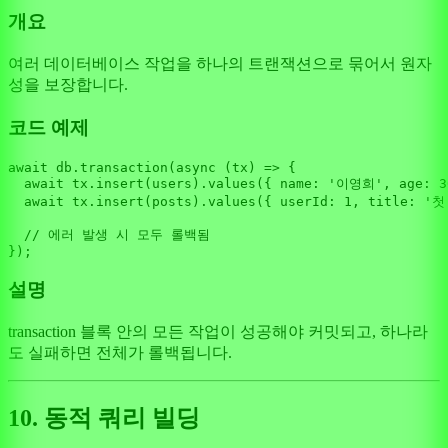
개요
여러 데이터베이스 작업을 하나의 트랜잭션으로 묶어서 원자
성을 보장합니다.
코드 예제
await
 db.
transaction
(
async
 (tx) => {

await
 tx.
insert
(users).
values
({ 
name
: 
'이영희'
, 
age
: 
3
await
 tx.
insert
(posts).
values
({ 
userId
: 
1
, 
title
: 
'첫
// 에러 발생 시 모두 롤백됨
설명
transaction 블록 안의 모든 작업이 성공해야 커밋되고, 하나라
도 실패하면 전체가 롤백됩니다.
10. 동적 쿼리 빌딩