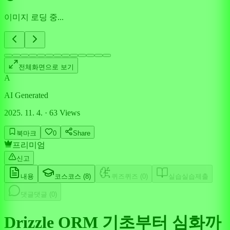
이미지 로딩 중...
전체화면으로 보기
A
AI Generated
2025. 11. 4.
·
63
Views
북마크
0
Share
프리미엄
신고
내용
코스
코스 (
8
)
퀴즈
퀴즈 (
0
)
실습
실습제출
댓글
댓글 (
0
)
Drizzle ORM 기초부터 심화까