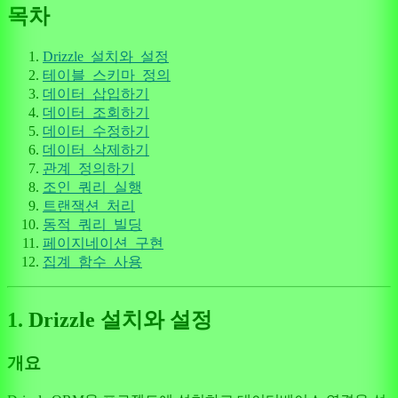
목차
Drizzle_설치와_설정
테이블_스키마_정의
데이터_삽입하기
데이터_조회하기
데이터_수정하기
데이터_삭제하기
관계_정의하기
조인_쿼리_실행
트랜잭션_처리
동적_쿼리_빌딩
페이지네이션_구현
집계_함수_사용
1. Drizzle 설치와 설정
개요