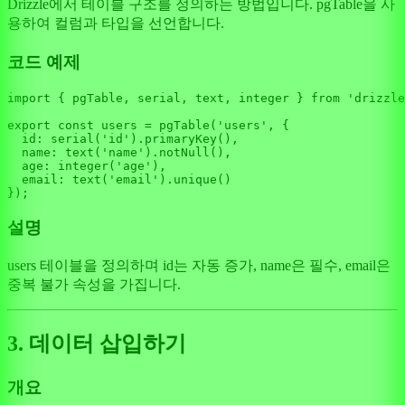
Drizzle에서 테이블 구조를 정의하는 방법입니다. pgTable을 사
용하여 컬럼과 타입을 선언합니다.
코드 예제
import
 { pgTable, serial, text, integer } 
from
'drizzle
export
const
 users = 
pgTable
(
'users'
, {

id
: 
serial
(
'id'
).
primaryKey
(),

name
: 
text
(
'name'
).
notNull
(),

age
: 
integer
(
'age'
),

email
: 
text
(
'email'
).
unique
()

설명
users 테이블을 정의하며 id는 자동 증가, name은 필수, email은
중복 불가 속성을 가집니다.
3. 데이터 삽입하기
개요