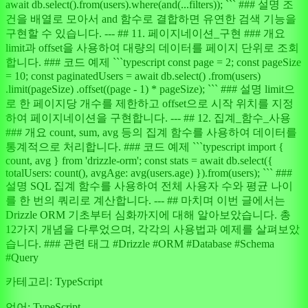
await db.select().from(users).where(and(...filters)); ``` ### 설명 조
건을 배열로 모아서 and 함수로 결합하면 유연한 검색 기능을
구현할 수 있습니다. --- ## 11. 페이지네이션_구현 ### 개요
limit과 offset을 사용하여 대량의 데이터를 페이지 단위로 조회
합니다. ### 코드 예제 ```typescript const page = 2; const pageSize
= 10; const paginatedUsers = await db.select() .from(users)
.limit(pageSize) .offset((page - 1) * pageSize); ``` ### 설명 limit으
로 한 페이지당 개수를 제한하고 offset으로 시작 위치를 지정
하여 페이지네이션을 구현합니다. --- ## 12. 집계_함수_사용
### 개요 count, sum, avg 등의 집계 함수를 사용하여 데이터를
통계적으로 처리합니다. ### 코드 예제 ```typescript import {
count, avg } from 'drizzle-orm'; const stats = await db.select({
totalUsers: count(), avgAge: avg(users.age) }).from(users); ``` ###
설명 SQL 집계 함수를 사용하여 전체 사용자 수와 평균 나이
를 한 번의 쿼리로 계산합니다. --- ## 마치며 이번 글에서는
Drizzle ORM 기초부터 심화까지에 대해 알아보았습니다. 총
12가지 개념을 다루었으며, 각각의 사용법과 예제를 살펴보았
습니다. ### 관련 태그 #Drizzle #ORM #Database #Schema
#Query
카테고리:
TypeScript
언어:
TypeScript