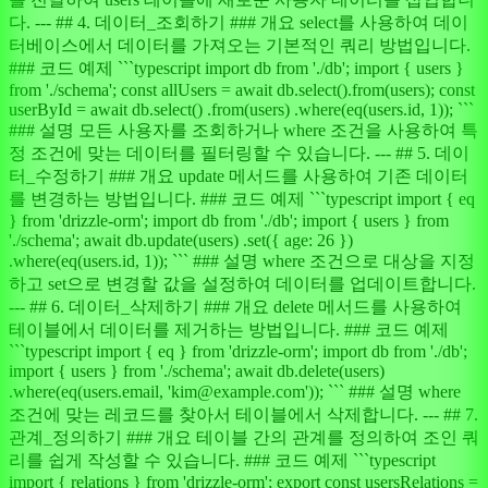
다. --- ## 4. 데이터_조회하기 ### 개요 select를 사용하여 데이
터베이스에서 데이터를 가져오는 기본적인 쿼리 방법입니다.
### 코드 예제 ```typescript import db from './db'; import { users }
from './schema'; const allUsers = await db.select().from(users); const
userById = await db.select() .from(users) .where(eq(users.id, 1)); ```
### 설명 모든 사용자를 조회하거나 where 조건을 사용하여 특
정 조건에 맞는 데이터를 필터링할 수 있습니다. --- ## 5. 데이
터_수정하기 ### 개요 update 메서드를 사용하여 기존 데이터
를 변경하는 방법입니다. ### 코드 예제 ```typescript import { eq
} from 'drizzle-orm'; import db from './db'; import { users } from
'./schema'; await db.update(users) .set({ age: 26 })
.where(eq(users.id, 1)); ``` ### 설명 where 조건으로 대상을 지정
하고 set으로 변경할 값을 설정하여 데이터를 업데이트합니다.
--- ## 6. 데이터_삭제하기 ### 개요 delete 메서드를 사용하여
테이블에서 데이터를 제거하는 방법입니다. ### 코드 예제
```typescript import { eq } from 'drizzle-orm'; import db from './db';
import { users } from './schema'; await db.delete(users)
.where(eq(users.email, 'kim@example.com')); ``` ### 설명 where
조건에 맞는 레코드를 찾아서 테이블에서 삭제합니다. --- ## 7.
관계_정의하기 ### 개요 테이블 간의 관계를 정의하여 조인 쿼
리를 쉽게 작성할 수 있습니다. ### 코드 예제 ```typescript
import { relations } from 'drizzle-orm'; export const usersRelations =