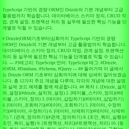
TypeScript 기반의 경량 ORM인 Drizzle의 기본 개념부터 고급
활용법까지 학습합니다. 데이터베이스 스키마 정의, CRUD 작
업, 관계 설정, 트랜잭션 처리 등 실무에 필요한 핵심 기능을 단
계별로 익힐 수 있습니다.
# Drizzle|ORM|기초부터|심화까지 TypeScript 기반의 경량
ORM인 Drizzle의 기본 개념부터 고급 활용법까지 학습합니다.
데이터베이스 스키마 정의, CRUD 작업, 관계 설정, 트랜잭션
처리 등 실무에 필요한 핵심 기능을 단계별로 익힐 수 있습니
다. --- 카테고리: TypeScript 언어: TypeScript 태그: #Drizzle,
#ORM, #Database, #Schema, #Query --- ## 들어가며 이 글에서
는 Drizzle ORM 기초부터 심화까지에 대해 상세히 알아보겠습
니다. 총 12가지 주요 개념을 다루며, 각각의 개념에 대한 설명
과 실제 코드 예제를 함께 제공합니다. ## 목차 1. [Drizzle_설치
와_설정](#drizzle_설치와_설정) 2. [테이블_스키마_정의](#테
이블_스키마_정의) 3. [데이터_삽입하기](#데이터_삽입하기)
4. [데이터_조회하기](#데이터_조회하기) 5. [데이터_수정하
기](#데이터_수정하기) 6. [데이터_삭제하기](#데이터_삭제하
기) 7. [관계_정의하기](#관계_정의하기) 8. [조인_쿼리_실행](#
조인_쿼리_실행) 9. [트랜잭션_처리](#트랜잭션_처리) 10. [동