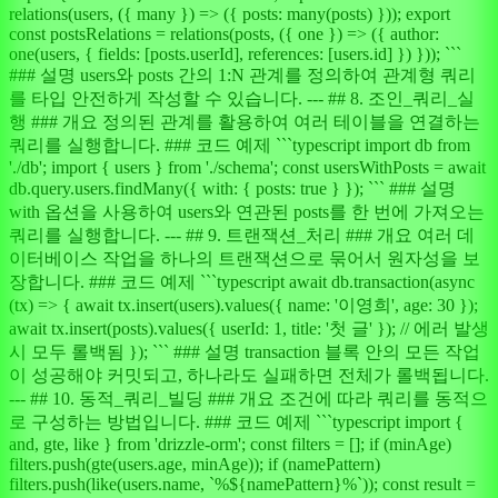
relations(users, ({ many }) => ({ posts: many(posts) })); export
const postsRelations = relations(posts, ({ one }) => ({ author:
one(users, { fields: [posts.userId], references: [users.id] }) })); ```
### 설명 users와 posts 간의 1:N 관계를 정의하여 관계형 쿼리
를 타입 안전하게 작성할 수 있습니다. --- ## 8. 조인_쿼리_실
행 ### 개요 정의된 관계를 활용하여 여러 테이블을 연결하는
쿼리를 실행합니다. ### 코드 예제 ```typescript import db from
'./db'; import { users } from './schema'; const usersWithPosts = await
db.query.users.findMany({ with: { posts: true } }); ``` ### 설명
with 옵션을 사용하여 users와 연관된 posts를 한 번에 가져오는
쿼리를 실행합니다. --- ## 9. 트랜잭션_처리 ### 개요 여러 데
이터베이스 작업을 하나의 트랜잭션으로 묶어서 원자성을 보
장합니다. ### 코드 예제 ```typescript await db.transaction(async
(tx) => { await tx.insert(users).values({ name: '이영희', age: 30 });
await tx.insert(posts).values({ userId: 1, title: '첫 글' }); // 에러 발생
시 모두 롤백됨 }); ``` ### 설명 transaction 블록 안의 모든 작업
이 성공해야 커밋되고, 하나라도 실패하면 전체가 롤백됩니다.
--- ## 10. 동적_쿼리_빌딩 ### 개요 조건에 따라 쿼리를 동적으
로 구성하는 방법입니다. ### 코드 예제 ```typescript import {
and, gte, like } from 'drizzle-orm'; const filters = []; if (minAge)
filters.push(gte(users.age, minAge)); if (namePattern)
filters.push(like(users.name, `%${namePattern}%`)); const result =