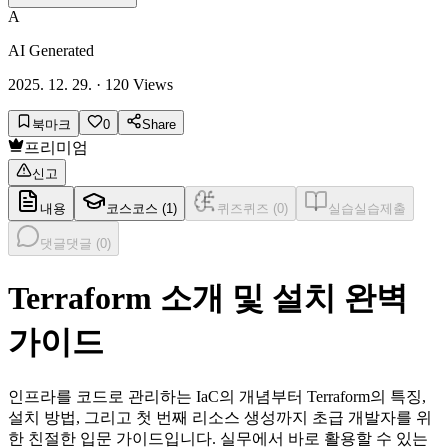
A
AI Generated
2025. 12. 29.
·
120
Views
북마크
0
Share
프리미엄
신고
내용
코스
코스 (
1
)
퀴즈
퀴즈 (
0
)
실습
실습제출
댓글
댓글 (
0
)
Terraform 소개 및 설치 완벽
가이드
인프라를 코드로 관리하는 IaC의 개념부터 Terraform의 특징,
설치 방법, 그리고 첫 번째 리소스 생성까지 초급 개발자를 위
한 친절한 입문 가이드입니다. 실무에서 바로 활용할 수 있는