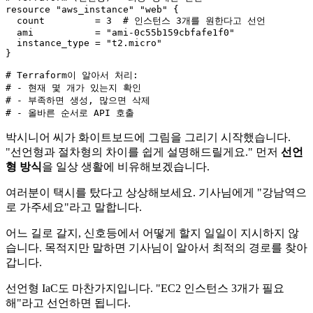
resource 
"aws_instance"
"web"
 {

  count         = 
3
  # 인스턴스 
3
개를 원한다고 선언

  ami           = 
"ami-0c55b159cbfafe1f0"
  instance_type = 
"t2.micro"
}

# 
Terraform
이 알아서 처리:

# - 현재 몇 개가 있는지 확인

# - 부족하면 생성, 많으면 삭제

# - 올바른 순서로 
API
박시니어 씨가 화이트보드에 그림을 그리기 시작했습니다.
"선언형과 절차형의 차이를 쉽게 설명해드릴게요." 먼저
선언
형 방식
을 일상 생활에 비유해보겠습니다.
여러분이 택시를 탔다고 상상해보세요. 기사님에게 "강남역으
로 가주세요"라고 말합니다.
어느 길로 갈지, 신호등에서 어떻게 할지 일일이 지시하지 않
습니다. 목적지만 말하면 기사님이 알아서 최적의 경로를 찾아
갑니다.
선언형 IaC도 마찬가지입니다. "EC2 인스턴스 3개가 필요
해"라고 선언하면 됩니다.