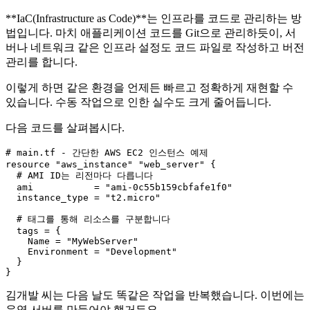
**IaC(Infrastructure as Code)**는 인프라를 코드로 관리하는 방
법입니다. 마치 애플리케이션 코드를 Git으로 관리하듯이, 서
버나 네트워크 같은 인프라 설정도 코드 파일로 작성하고 버전
관리를 합니다.
이렇게 하면 같은 환경을 언제든 빠르고 정확하게 재현할 수
있습니다. 수동 작업으로 인한 실수도 크게 줄어듭니다.
다음 코드를 살펴봅시다.
# main.
tf
 - 간단한 
AWS
EC2
 인스턴스 예제

resource 
"aws_instance"
"web_server"
 {

  # 
AMI
ID
는 리전마다 다릅니다

  ami           = 
"ami-0c55b159cbfafe1f0"
  instance_type = 
"t2.micro"
  # 태그를 통해 리소스를 구분합니다

  tags = {

Name
 = 
"MyWebServer"
Environment
 = 
"Development"
  }

김개발 씨는 다음 날도 똑같은 작업을 반복했습니다. 이번에는
운영 서버를 만들어야 했거든요.