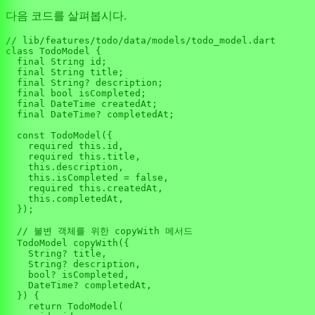
다음 코드를 살펴봅시다.
// lib/features/todo/data/models/todo_model.dart

class TodoModel {

  final String id;

  final String title;

  final String? description;

  final bool isCompleted;

  final DateTime createdAt;

  final DateTime? completedAt;

  const TodoModel({

    required this.id,

    required this.title,

    this.description,

    this.isCompleted = false,

    required this.createdAt,

    this.completedAt,

  });

  // 불변 객체를 위한 copyWith 메서드

  TodoModel copyWith({

    String? title,

    String? description,

    bool? isCompleted,

    DateTime? completedAt,

  }) {

    return TodoModel(
