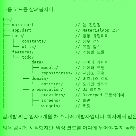
다음 코드를 살펴봅시다.
lib/

├── main.dart                 // 앱 진입점

├── app.dart                  // MaterialApp 설정

├── core/                     // 공통 유틸리티

│   ├── constants/            // 상수 정의

│   └── utils/                // 유틸 함수

├── features/                 // 기능별 모듈

│   └── todo/

│       ├── data/             // 데이터 레이어

│       │   ├── models/       // 데이터 모델

│       │   └── repositories/ // 저장소 구현

│       ├── domain/           // 비즈니스 로직

│       │   └── entities/     // 도메인 엔티티

│       └── presentation/     // UI 레이어

│           ├── providers/    // Riverpod 프로바이더

│           ├── screens/      // 화면

김개발 씨는 입사 3개월 차 주니어 개발자입니다. 회사에서 맡은
의욕 넘치게 시작했지만, 막상 코드를 어디에 두어야 할지 몰라