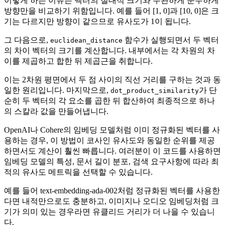
이렇게 하는 이유는 벡터의 절대적 크기와 무관하게 순수하게
방향만을 비교하기 위함입니다. 예를 들어 [1, 0]과 [10, 0]은 크
기는 다르지만 방향이 같으므로 유사도가 1이 됩니다.
그 다음으로,
함수가 실행되면서 두 벡터
euclidean_distance
의 차이 벡터의 크기를 계산합니다. 내부에서는 각 차원의 차
이를 제곱하고 합한 뒤 제곱근을 취합니다.
이는 2차원 평면에서 두 점 사이의 직선 거리를 구하는 것과 동
일한 원리입니다. 마지막으로,
가 단
dot_product_similarity
순히 두 벡터의 각 요소를 곱한 뒤 합산하여 최종적으로 하나
의 스칼라 값을 만들어냅니다.
OpenAI나 Cohere의 임베딩 모델처럼 이미 정규화된 벡터를 사
용하는 경우, 이 방법이 코사인 유사도와 동일한 순위를 제공
하면서도 계산이 훨씬 빠릅니다. 여러분이 이 코드를 사용하면
임베딩 모델의 특성, 문서 길이 분포, 검색 요구사항에 따라 최
적의 유사도 메트릭을 선택할 수 있습니다.
예를 들어 text-embedding-ada-002처럼 정규화된 벡터를 사용한
다면 내적만으로도 충분하고, 이미지나 오디오 임베딩처럼 크
기가 의미 있는 경우라면 유클리드 거리가 더 나을 수 있습니
다.