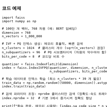
코드 예제
import
import
 numpy 
as
 np

# 100만 개 벡터, 768 차원 (예: BERT 임베딩)
dimension = 
768
n_vectors = 
1_000_000
# IVF + PQ 인덱스 생성: 메모리 효율적, 빠른 검색
n_clusters = 
1024
# 클러스터 개수 (sqrt(n_vectors) 권장)
n_subquantizers = 
96
# PQ 서브퀀타이저 (차원의 약수여야 함)
bits_per_code = 
8
# 코드당 비트 수
quantizer = faiss.IndexFlatL2(dimension)

index = faiss.IndexIVFPQ(quantizer, dimension, n_cluste
                         n_subquantizers, bits_per_code
# 학습 데이터로 인덱스 학습 (최소 n_clusters * 39 개 필요)
train_data = np.random.random((
50000
, dimension)).astyp
index.train(train_data)

# 검색 파라미터 조정: nprobe 클러스터만 검색 (정확도-속도 트레
index.nprobe = 
32
# 기본 1에서 증가시켜 정확도 향상
print
(
f"학습 완료. 메모리 사용량: 
{index.sa_code_size * n_