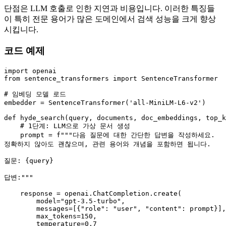
단점은 LLM 호출로 인한 지연과 비용입니다. 이러한 특징들
이 특히 전문 용어가 많은 도메인에서 검색 성능을 크게 향상
시킵니다.
코드 예제
import
from
 sentence_transformers 
import
 SentenceTransformer

# 임베딩 모델 로드
embedder = SentenceTransformer(
'all-MiniLM-L6-v2'
)

def
hyde_search
(
query, documents, doc_embeddings, top_k
# 1단계: LLM으로 가상 문서 생성
    prompt = 
f"""다음 질문에 대한 간단한 답변을 작성하세요.

정확하지 않아도 괜찮으며, 관련 용어와 개념을 포함하면 됩니다.

질문: 
{query}
답변:"""
    response = openai.ChatCompletion.create(

        model=
"gpt-3.5-turbo"
,

        messages=[{
"role"
: 
"user"
, 
"content"
: prompt}],

        max_tokens=
150
,

        temperature=
0.7