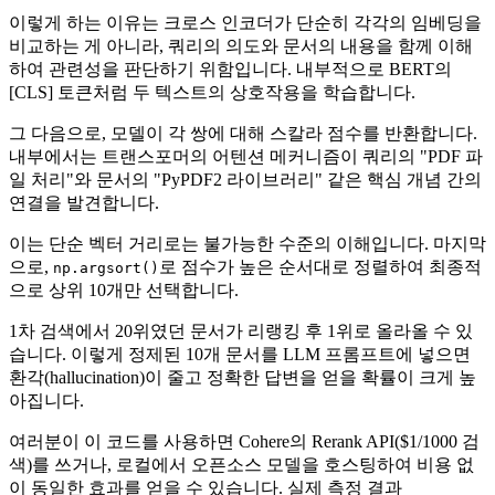
이렇게 하는 이유는 크로스 인코더가 단순히 각각의 임베딩을
비교하는 게 아니라, 쿼리의 의도와 문서의 내용을 함께 이해
하여 관련성을 판단하기 위함입니다. 내부적으로 BERT의
[CLS] 토큰처럼 두 텍스트의 상호작용을 학습합니다.
그 다음으로, 모델이 각 쌍에 대해 스칼라 점수를 반환합니다.
내부에서는 트랜스포머의 어텐션 메커니즘이 쿼리의 "PDF 파
일 처리"와 문서의 "PyPDF2 라이브러리" 같은 핵심 개념 간의
연결을 발견합니다.
이는 단순 벡터 거리로는 불가능한 수준의 이해입니다. 마지막
으로,
로 점수가 높은 순서대로 정렬하여 최종적
np.argsort()
으로 상위 10개만 선택합니다.
1차 검색에서 20위였던 문서가 리랭킹 후 1위로 올라올 수 있
습니다. 이렇게 정제된 10개 문서를 LLM 프롬프트에 넣으면
환각(hallucination)이 줄고 정확한 답변을 얻을 확률이 크게 높
아집니다.
여러분이 이 코드를 사용하면 Cohere의 Rerank API($1/1000 검
색)를 쓰거나, 로컬에서 오픈소스 모델을 호스팅하여 비용 없
이 동일한 효과를 얻을 수 있습니다. 실제 측정 결과