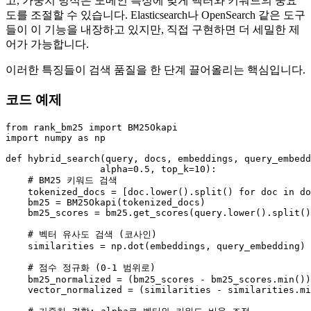
고, 가중치 방식은 도메인 특성에 맞게 벡터와 키워드의 중요
도를 조절할 수 있습니다. Elasticsearch나 OpenSearch 같은 도구
들이 이 기능을 내장하고 있지만, 직접 구현하면 더 세밀한 제
어가 가능합니다.
이러한 특징들이 검색 품질을 한 단계 끌어올리는 핵심입니다.
코드 예제
from
 rank_bm25 
import
import
 numpy 
as
 np

def
hybrid_search
(
query, docs, embeddings, query_embedd
                 alpha=
0.5
, top_k=
10
):

# BM25 키워드 검색
    tokenized_docs = [doc.lower().split() 
for
 doc 
in
 do
    bm25 = BM25Okapi(tokenized_docs)

    bm25_scores = bm25.get_scores(query.lower().split()
# 벡터 유사도 검색 (코사인)
    similarities = np.dot(embeddings, query_embedding)

# 점수 정규화 (0-1 범위로)
    bm25_normalized = (bm25_scores - bm25_scores.
min
())
    vector_normalized = (similarities - similarities.
mi