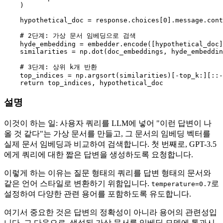
    )

    hypothetical_doc = response.choices[
0
].message.cont
# 2단계: 가상 문서 임베딩으로 검색
    hyde_embedding = embedder.encode([hypothetical_doc]
    similarities = np.dot(doc_embeddings, hyde_embeddin
# 3단계: 상위 k개 반환
    top_indices = np.argsort(similarities)[-top_k:][::-
return
설명
이것이 하는 일: 사용자 쿼리를 LLM에 넣어 "이런 답변이 나
올 것 같다"는 가상 문서를 만들고, 그 문서의 임베딩 벡터를
실제 문서 임베딩과 비교하여 검색합니다. 첫 번째로, GPT-3.5
에게 쿼리에 대한 짧은 답변을 생성하도록 요청합니다.
이렇게 하는 이유는 질문 형태의 쿼리를 답변 형태의 문서와
같은 언어 스타일로 변환하기 위함입니다.
로
temperature=0.7
설정하여 다양한 관련 용어를 포함하도록 유도합니다.
여기서 중요한 것은 답변의 정확성이 아니라 용어의 관련성입
니다. 그 다음으로, 생성된 가상 문서를 임베딩 모델에 통과시