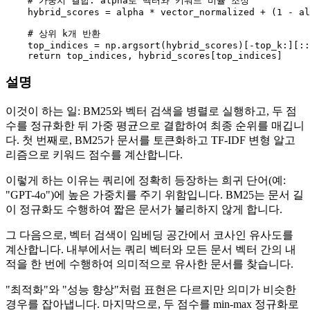
# 가중치 결합: alpha로 벡터와 키워드 비율 조정
    hybrid_scores = alpha * vector_normalized + (
1
 - al
# 상위 k개 반환
    top_indices = np.argsort(hybrid_scores)[-top_k:][::
return
설명
이것이 하는 일: BM25와 벡터 검색을 병렬로 실행하고, 두 점
수를 정규화한 뒤 가중 평균으로 결합하여 최종 순위를 매깁니
다. 첫 번째로, BM25가 문서를 토큰화하고 TF-IDF 변형 알고
리즘으로 키워드 점수를 계산합니다.
이렇게 하는 이유는 쿼리에 정확히 등장하는 희귀 단어(예:
"GPT-4o")에 높은 가중치를 주기 위함입니다. BM25는 문서 길
이 정규화도 수행하여 짧은 문서가 불리하지 않게 합니다.
그 다음으로, 벡터 검색이 임베딩 공간에서 코사인 유사도를
계산합니다. 내부에서는 쿼리 벡터와 모든 문서 벡터 간의 내
적을 한 번에 수행하여 의미적으로 유사한 문서를 찾습니다.
"최적화"와 "성능 향상"처럼 표현은 다르지만 의미가 비슷한
경우를 잡아냅니다. 마지막으로, 두 점수를 min-max 정규화로