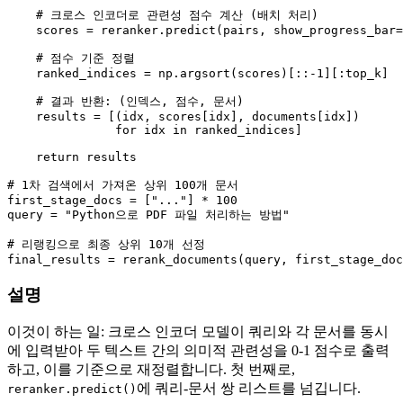
# 크로스 인코더로 관련성 점수 계산 (배치 처리)
    scores = reranker.predict(pairs, show_progress_bar=
# 점수 기준 정렬
    ranked_indices = np.argsort(scores)[::-
1
][:top_k]

# 결과 반환: (인덱스, 점수, 문서)
    results = [(idx, scores[idx], documents[idx])

for
 idx 
in
 ranked_indices]

return
 results

# 1차 검색에서 가져온 상위 100개 문서
first_stage_docs = [
"..."
] * 
100
query = 
"Python으로 PDF 파일 처리하는 방법"
# 리랭킹으로 최종 상위 10개 선정
final_results = rerank_documents(query, first_stage_doc
설명
이것이 하는 일: 크로스 인코더 모델이 쿼리와 각 문서를 동시
에 입력받아 두 텍스트 간의 의미적 관련성을 0-1 점수로 출력
하고, 이를 기준으로 재정렬합니다. 첫 번째로,
에 쿼리-문서 쌍 리스트를 넘깁니다.
reranker.predict()