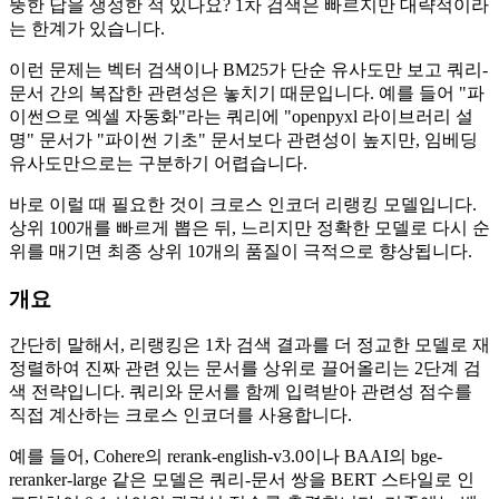
뚱한 답을 생성한 적 있나요? 1차 검색은 빠르지만 대략적이라
는 한계가 있습니다.
이런 문제는 벡터 검색이나 BM25가 단순 유사도만 보고 쿼리-
문서 간의 복잡한 관련성은 놓치기 때문입니다. 예를 들어 "파
이썬으로 엑셀 자동화"라는 쿼리에 "openpyxl 라이브러리 설
명" 문서가 "파이썬 기초" 문서보다 관련성이 높지만, 임베딩
유사도만으로는 구분하기 어렵습니다.
바로 이럴 때 필요한 것이 크로스 인코더 리랭킹 모델입니다.
상위 100개를 빠르게 뽑은 뒤, 느리지만 정확한 모델로 다시 순
위를 매기면 최종 상위 10개의 품질이 극적으로 향상됩니다.
개요
간단히 말해서, 리랭킹은 1차 검색 결과를 더 정교한 모델로 재
정렬하여 진짜 관련 있는 문서를 상위로 끌어올리는 2단계 검
색 전략입니다. 쿼리와 문서를 함께 입력받아 관련성 점수를
직접 계산하는 크로스 인코더를 사용합니다.
예를 들어, Cohere의 rerank-english-v3.0이나 BAAI의 bge-
reranker-large 같은 모델은 쿼리-문서 쌍을 BERT 스타일로 인