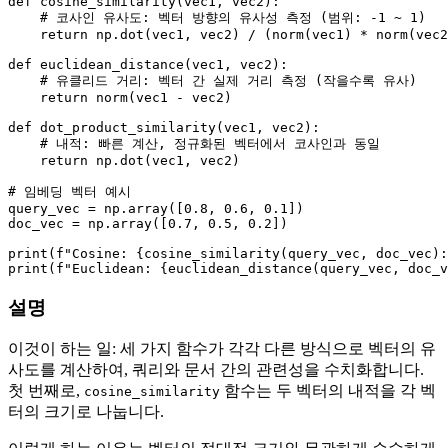
def
cosine_similarity
(
vec1, vec2
):

# 코사인 유사도: 벡터 방향의 유사성 측정 (범위: -1 ~ 1)
return
 np.dot(vec1, vec2) / (norm(vec1) * norm(vec2
def
euclidean_distance
(
vec1, vec2
):

# 유클리드 거리: 벡터 간 실제 거리 측정 (작을수록 유사)
return
 norm(vec1 - vec2)

def
dot_product_similarity
(
vec1, vec2
):

# 내적: 빠른 계산, 정규화된 벡터에서 코사인과 동일
return
 np.dot(vec1, vec2)

# 임베딩 벡터 예시
query_vec = np.array([
0.8
, 
0.6
, 
0.1
])

doc_vec = np.array([
0.7
, 
0.5
, 
0.2
])

print
(
f"Cosine: 
{cosine_similarity(query_vec, doc_vec):
print
(
f"Euclidean: 
{euclidean_distance(query_vec, doc_v
설명
이것이 하는 일: 세 가지 함수가 각각 다른 방식으로 벡터의 유
사도를 계산하여, 쿼리와 문서 간의 관련성을 수치화합니다.
첫 번째로,
함수는 두 벡터의 내적을 각 벡
cosine_similarity
터의 크기로 나눕니다.