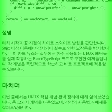
const
 diff = touchStart - e.
changedTouches
[
0
].
clien
if
 (
Math
.
abs
(diff) > 
50
) {

      diff > 
0
 ? onSwipeLeft?.() : onSwipeRight?.();

    }

  };

return
 { onTouchStart, onTouchEnd };

설명
터치 시작과 끝 지점의 차이로 스와이프 방향을 판단합니다.
50px 이상 이동해야 감지되어 실수로 인한 오작동을 방지합니
다. --- 이 카드 뉴스는 실무에서 자주 사용되는 UI/UX 패턴들
을 실제 작동하는 React/TypeScript 코드로 구현한 예제들입니
다. 각 개념은 독립적으로 학습하고 바로 프로젝트에 적용할
수 있습니다.
마치며
이번 글에서는 UI/UX 핵심 개념 완벽 정리에 대해 알아보았습
니다. 총 12가지 개념을 다루었으며, 각각의 사용법과 예제를
살펴보았습니다.