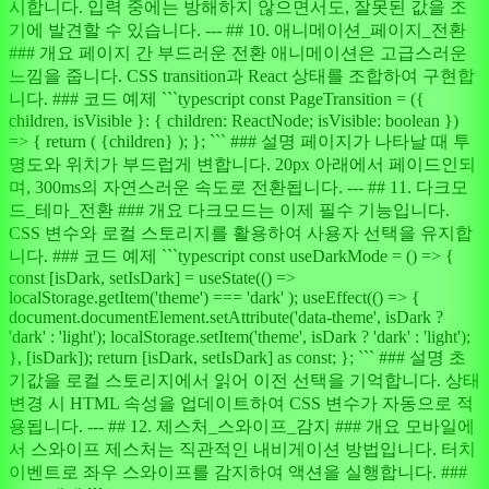
시합니다. 입력 중에는 방해하지 않으면서도, 잘못된 값을 조
기에 발견할 수 있습니다. --- ## 10. 애니메이션_페이지_전환
### 개요 페이지 간 부드러운 전환 애니메이션은 고급스러운
느낌을 줍니다. CSS transition과 React 상태를 조합하여 구현합
니다. ### 코드 예제 ```typescript const PageTransition = ({
children, isVisible }: { children: ReactNode; isVisible: boolean })
=> { return ( {children} ); }; ``` ### 설명 페이지가 나타날 때 투
명도와 위치가 부드럽게 변합니다. 20px 아래에서 페이드인되
며, 300ms의 자연스러운 속도로 전환됩니다. --- ## 11. 다크모
드_테마_전환 ### 개요 다크모드는 이제 필수 기능입니다.
CSS 변수와 로컬 스토리지를 활용하여 사용자 선택을 유지합
니다. ### 코드 예제 ```typescript const useDarkMode = () => {
const [isDark, setIsDark] = useState(() =>
localStorage.getItem('theme') === 'dark' ); useEffect(() => {
document.documentElement.setAttribute('data-theme', isDark ?
'dark' : 'light'); localStorage.setItem('theme', isDark ? 'dark' : 'light');
}, [isDark]); return [isDark, setIsDark] as const; }; ``` ### 설명 초
기값을 로컬 스토리지에서 읽어 이전 선택을 기억합니다. 상태
변경 시 HTML 속성을 업데이트하여 CSS 변수가 자동으로 적
용됩니다. --- ## 12. 제스처_스와이프_감지 ### 개요 모바일에
서 스와이프 제스처는 직관적인 내비게이션 방법입니다. 터치
이벤트로 좌우 스와이프를 감지하여 액션을 실행합니다. ###