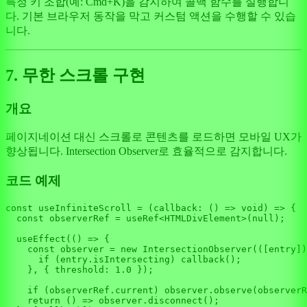
특정 키 조합(예: Cmd+K)을 감지하여 콜백 함수를 실행합니
다. 기본 브라우저 동작을 막고 커스텀 액션을 수행할 수 있습
니다.
7. 무한 스크롤 구현
개요
페이지네이션 대신 스크롤로 콘텐츠를 로드하면 모바일 UX가
향상됩니다. Intersection Observer로 효율적으로 감지합니다.
코드 예제
const
useInfiniteScroll
 = (
callback
: () => 
void
) => {

const
 observerRef = useRef<
HTMLDivElement
>(
null
);

useEffect
(
() =>
 {

const
 observer = 
new
IntersectionObserver
(
(
[entry]
)
if
 (entry.
isIntersecting
) 
callback
();

    }, { 
threshold
: 
1.0
 });

if
 (observerRef.
current
) observer.
observe
(observerR
return
() =>
 observer.
disconnect
();
