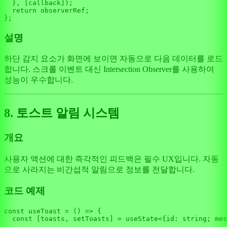
  }, [callback]);

return
 observerRef;

설명
하단 감지 요소가 화면에 보이면 자동으로 다음 데이터를 로드
합니다. 스크롤 이벤트 대신 Intersection Observer를 사용하여
성능이 우수합니다.
8. 토스트 알림 시스템
개요
사용자 액션에 대한 즉각적인 피드백은 필수 UX입니다. 자동
으로 사라지는 비간섭적 알림으로 정보를 전달합니다.
코드 예제
const
useToast
 = (
) => {

const
 [toasts, setToasts] = useState<{
id
: 
string
; 
mes