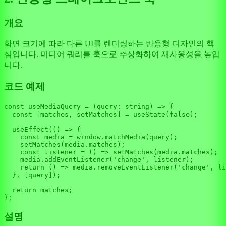
개요
화면 크기에 따라 다른 UI를 렌더링하는 반응형 디자인의 핵
심입니다. 미디어 쿼리를 훅으로 추상화하여 재사용성을 높입
니다.
코드 예제
const
useMediaQuery
 = (
query
: 
string
) => {

const
 [matches, setMatches] = 
useState
(
false
);

useEffect
(
() =>
 {

const
 media = 
window
.
matchMedia
(query);

setMatches
(media.
matches
);

const
listener
 = (
) => 
setMatches
(media.
matches
);

    media.
addEventListener
(
'change'
, listener);

return
() =>
 media.
removeEventListener
(
'change'
, li
  }, [query]);

return
 matches;

설명