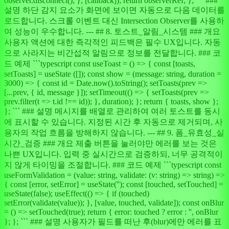
observer.disconnect(); }, [callback]); return observerRef; }; ``` ###
설명 하단 감지 요소가 화면에 보이면 자동으로 다음 데이터를
로드합니다. 스크롤 이벤트 대신 Intersection Observer를 사용하
여 성능이 우수합니다. --- ## 8. 토스트_알림_시스템 ### 개요
사용자 액션에 대한 즉각적인 피드백은 필수 UX입니다. 자동
으로 사라지는 비간섭적 알림으로 정보를 전달합니다. ### 코
드 예제 ```typescript const useToast = () => { const [toasts,
setToasts] = useState ([]); const show = (message: string, duration =
3000) => { const id = Date.now().toString(); setToasts(prev =>
[...prev, { id, message }]); setTimeout(() => { setToasts(prev =>
prev.filter(t => t.id !== id)); }, duration); }; return { toasts, show };
}; ``` ### 설명 메시지를 배열로 관리하여 여러 토스트를 동시
에 표시할 수 있습니다. 지정된 시간 후 자동으로 제거되며, 사
용자의 작업 흐름을 방해하지 않습니다. --- ## 9. 폼_유효성_실
시간_검증 ### 개요 제출 버튼을 눌러야만 에러를 보는 것은
나쁜 UX입니다. 입력 중 실시간으로 검증하되, 너무 공격적이
지 않게 타이밍을 조절합니다. ### 코드 예제 ```typescript const
useFormValidation = (value: string, validate: (v: string) => string) =>
{ const [error, setError] = useState(''); const [touched, setTouched] =
useState(false); useEffect(() => { if (touched)
setError(validate(value)); }, [value, touched, validate]); const onBlur
= () => setTouched(true); return { error: touched ? error : '', onBlur
}; }; ``` ### 설명 사용자가 필드를 떠난 후(blur)에만 에러를 표