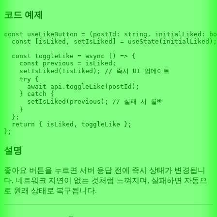
코드 예제
const
useLikeButton
 = (
postId
: 
string
, 
initialLiked
: 
bo
const
 [isLiked, setIsLiked] = 
useState
(initialLiked);

const
toggleLike
 = 
async
 (
) => {

const
 previous = isLiked;

setIsLiked
(!isLiked); 
// 즉시 UI 업데이트
try
 {

await
 api.
toggleLike
(postId);

    } 
catch
 {

setIsLiked
(previous); 
// 실패 시 롤백
    }

  };

return
 { isLiked, toggleLike };

설명
좋아요 버튼을 누르면 서버 응답 전에 즉시 상태가 변경됩니
다. 네트워크 지연이 없는 것처럼 느껴지며, 실패하면 자동으
로 원래 상태로 복구됩니다.