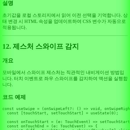
설명
초기값을 로컬 스토리지에서 읽어 이전 선택을 기억합니다. 상
태 변경 시 HTML 속성을 업데이트하여 CSS 변수가 자동으로
적용됩니다.
12. 제스처 스와이프 감지
개요
모바일에서 스와이프 제스처는 직관적인 내비게이션 방법입
니다. 터치 이벤트로 좌우 스와이프를 감지하여 액션을 실행합
니다.
코드 예제
const
useSwipe
 = (
onSwipeLeft
?: () => 
void
, 
onSwipeRigh
const
 [touchStart, setTouchStart] = 
useState
(
0
);

const
onTouchStart
 = (
e
: 
TouchEvent
) => 
setTouchStart
const
onTouchEnd
 = (
e
: 
TouchEvent
) => {
