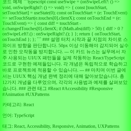
코드 예제 ```typescript const useSwipe = (onSwipeLeft?: () =>
void, onSwipeRight?: () => void) => { const [touchStart,
setTouchStart] = useState(0); const onTouchStart = (e: TouchEvent)
=> setTouchStart(e.touches[0].clientX); const onTouchEnd = (e:
TouchEvent) => { const diff = touchStart -
e.changedTouches[0].clientX; if (Math.abs(diff) > 50) { diff > 0 ?
onSwipeLeft?.() : onSwipeRight?.(); } }; return { onTouchStart,
onTouchEnd }; }; ``` ### 설명 터치 시작과 끝 지점의 차이로 스
와이프 방향을 판단합니다. 50px 이상 이동해야 감지되어 실수
로 인한 오작동을 방지합니다. --- 이 카드 뉴스는 실무에서 자
주 사용되는 UI/UX 패턴들을 실제 작동하는 React/TypeScript
코드로 구현한 예제들입니다. 각 개념은 독립적으로 학습하고
바로 프로젝트에 적용할 수 있습니다. --- ## 마치며 이번 글에
서는 UI/UX 핵심 개념 완벽 정리에 대해 알아보았습니다. 총
12가지 개념을 다루었으며, 각각의 사용법과 예제를 살펴보았
습니다. ### 관련 태그 #React #Accessibility #Responsive
#Animation #UXPatterns
카테고리:
React
언어:
TypeScript
태그:
React, Accessibility, Responsive, Animation, UXPatterns