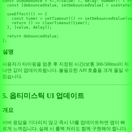
const
 useDebounce = <T,>(
value
: T, 
delay
: 
number
): 
T
 =>
const
 [debouncedValue, setDebouncedValue] = 
useState
(
useEffect
(
() =>
 {

const
 timer = 
setTimeout
(
() =>
setDebouncedValue
(va
return
() =>
clearTimeout
(timer);

  }, [value, delay]);

return
 debouncedValue;

설명
사용자가 타이핑을 멈춘 후 지정된 시간(보통 300-500ms)이 지
나면 값이 업데이트됩니다. 불필요한 API 호출을 크게 줄일 수
있습니다.
5. 옵티미스틱 UI 업데이트
개요
서버 응답을 기다리지 않고 즉시 UI를 업데이트하면 앱이 빠
르게 느껴집니다. 실패 시 롤백 처리도 함께 구현해야 합니다.