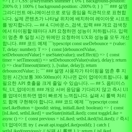
=> ( ); // CSS: @keyframes shimmer { 0% { background-position:
200% 0; } 100% { background-position: -200% 0; } } ``` ### 설명
그라디언트 애니메이션으로 로딩 중임을 직관적으로 표현합
니다. 실제 콘텐츠가 나타날 위치에 배치하여 레이아웃 시프트
를 방지합니다. --- ## 4. 디바운스_검색_입력 ### 개요 검색창
에서 타이핑할 때마다 API 요청하면 성능이 저하됩니다. 입력
이 멈춘 후 일정 시간 뒤에만 요청하여 UX와 성능을 모두 개선
합니다. ### 코드 예제 ```typescript const useDebounce = (value:
T, delay: number): T => { const [debouncedValue,
setDebouncedValue] = useState(value); useEffect(() => { const
timer = setTimeout(() => setDebouncedValue(value), delay); return
() => clearTimeout(timer); }, [value, delay]); return
debouncedValue; }; ``` ### 설명 사용자가 타이핑을 멈춘 후 지
정된 시간(보통 300-500ms)이 지나면 값이 업데이트됩니다. 불
필요한 API 호출을 크게 줄일 수 있습니다. --- ## 5. 옵티미스
틱_UI_업데이트 ### 개요 서버 응답을 기다리지 않고 즉시 UI
를 업데이트하면 앱이 빠르게 느껴집니다. 실패 시 롤백 처리
도 함께 구현해야 합니다. ### 코드 예제 ```typescript const
useLikeButton = (postId: string, initialLiked: boolean) => { const
[isLiked, setIsLiked] = useState(initialLiked); const toggleLike =
async () => { const previous = isLiked; setIsLiked(!isLiked); // 즉시
UI 업데이트 try { await api.toggleLike(postId); } catch {
setIsLiked(previous); // 실패 시 롤백 } }; return { isLiked,