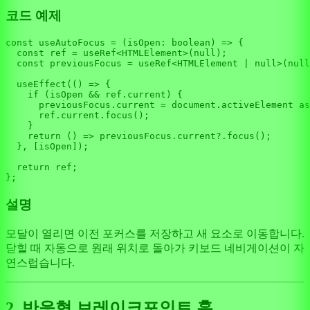
코드 예제
const
useAutoFocus
 = (
isOpen
: 
boolean
) => {

const
 ref = useRef<
HTMLElement
>(
null
);

const
 previousFocus = useRef<
HTMLElement
 | 
null
>(
null
useEffect
(
() =>
 {

if
 (isOpen && ref.
current
) {

      previousFocus.
current
 = 
document
.
activeElement
as
      ref.
current
.
focus
();

    }

return
() =>
 previousFocus.
current
?.
focus
();

  }, [isOpen]);

return
 ref;

설명
모달이 열리면 이전 포커스를 저장하고 새 요소로 이동합니다.
닫힐 때 자동으로 원래 위치로 돌아가 키보드 네비게이션이 자
연스럽습니다.
2. 반응형 브레이크포인트 훅