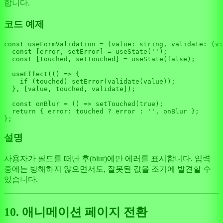
합니다.
코드 예제
const
useFormValidation
 = (
value
: 
string
, 
validate
: (v:
const
 [error, setError] = 
useState
(
''
);

const
 [touched, setTouched] = 
useState
(
false
);

useEffect
(
() =>
 {

if
 (touched) 
setError
(
validate
(value));

  }, [value, touched, validate]);

const
onBlur
 = (
) => 
setTouched
(
true
);

return
 { 
error
: touched ? error : 
''
, onBlur };

설명
사용자가 필드를 떠난 후(blur)에만 에러를 표시합니다. 입력
중에는 방해하지 않으면서도, 잘못된 값을 조기에 발견할 수
있습니다.
10. 애니메이션 페이지 전환