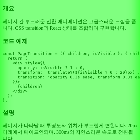
개요
페이지 간 부드러운 전환 애니메이션은 고급스러운 느낌을 줍
니다. CSS transition과 React 상태를 조합하여 구현합니다.
코드 예제
const
PageTransition
 = (
{ children, isVisible }: { chil
return
 (

<
div
style
=
{{
opacity:
isVisible
 ? 
1
:
0
,

transform:
 `
translateY
(${
isVisible
 ? 
0
:
20
}
px
)`,

transition:
 '
opacity
0.3s
ease
, 
transform
0.3s
ea
    }}>
      {children}

</
div
>
  );

설명
페이지가 나타날 때 투명도와 위치가 부드럽게 변합니다. 20px
아래에서 페이드인되며, 300ms의 자연스러운 속도로 전환됩
니다.