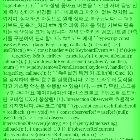
toggleLike }; }; ``` ### 설명 좋아요 버튼을 누르면 서버 응답 전
에 즉시 상태가 변경됩니다. 네트워크 지연이 없는 것처럼 느
껴지며, 실패하면 자동으로 원래 상태로 복구됩니다. --- ## 6.
키보드_단축키_처리 ### 개요 파워 유저를 위한 키보드 단축
키는 생산성을 크게 높입니다. 전역 단축키와 컴포넌트별 단축
키를 구분하여 관리합니다. ### 코드 예제 ```typescript const
useKeyPress = (targetKey: string, callback: () => void) => {
useEffect(() => { const handler = (e: KeyboardEvent) => { if (e.key
=== targetKey && (e.ctrlKey || e.metaKey)) { e.preventDefault();
callback(); } }; window.addEventListener('keydown', handler);
return () => window.removeEventListener('keydown', handler); },
[targetKey, callback]); }; ``` ### 설명 특정 키 조합(예: Cmd+K)
을 감지하여 콜백 함수를 실행합니다. 기본 브라우저 동작을
막고 커스텀 액션을 수행할 수 있습니다. --- ## 7. 무한_스크롤
_구현 ### 개요 페이지네이션 대신 스크롤로 콘텐츠를 로드하
면 모바일 UX가 향상됩니다. Intersection Observer로 효율적으
로 감지합니다. ### 코드 예제 ```typescript const useInfiniteScroll
= (callback: () => void) => { const observerRef = useRef (null);
useEffect(() => { const observer = new
IntersectionObserver(([entry]) => { if (entry.isIntersecting)
callback(); }, { threshold: 1.0 }); if (observerRef.current)
observer.observe(observerRef.current); return () =>