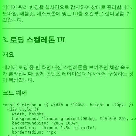
미디어 쿼리 변경을 실시간으로 감지하여 상태로 관리합니다.
모바일, 태블릿, 데스크톱에 맞는 UI를 조건부로 렌더링할 수
있습니다.
3. 로딩 스켈레톤 UI
개요
데이터 로딩 중 빈 화면 대신 스켈레톤을 보여주면 체감 속도
가 빨라집니다. 실제 콘텐츠 레이아웃과 유사하게 구성하는 것
이 핵심입니다.
코드 예제
const
Skeleton
 = (
{ width = 
'100%'
, height = 
'20px'
 }
) 
<
div
style
=
{{
width
, 
height
,

background:
 '
linear-gradient
(
90deg
, #
f0f0f0
25
%, #
e
backgroundSize:
 '
200
% 
100
%',

animation:
 '
shimmer
1.5s
infinite
',

borderRadius:
 '
4px
'
