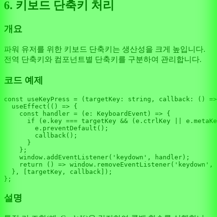
6. 키보드 단축키 처리
개요
파워 유저를 위한 키보드 단축키는 생산성을 크게 높입니다.
전역 단축키와 컴포넌트별 단축키를 구분하여 관리합니다.
코드 예제
const
useKeyPress
 = (
targetKey
: 
string
, 
callback
: () =>
useEffect
(
() =>
 {

const
handler
 = (
e
: 
KeyboardEvent
) => {

if
 (e.
key
 === targetKey && (e.
ctrlKey
 || e.
metaKe
        e.
preventDefault
();

callback
();

      }

    };

window
.
addEventListener
(
'keydown'
, handler);

return
() =>
window
.
removeEventListener
(
'keydown'
, 
  }, [targetKey, callback]);

설명