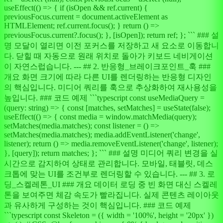
useEffect(() => { if (isOpen && ref.current) {
previousFocus.current = document.activeElement as
HTMLElement; ref.current.focus(); } return () =>
previousFocus.current?.focus(); }, [isOpen]); return ref; }; ``` ### 설
명 모달이 열리면 이전 포커스를 저장하고 새 요소로 이동합니
다. 닫힐 때 자동으로 원래 위치로 돌아가 키보드 네비게이션
이 자연스럽습니다. --- ## 2. 반응형_브레이크포인트_훅 ###
개요 화면 크기에 따라 다른 UI를 렌더링하는 반응형 디자인
의 핵심입니다. 미디어 쿼리를 훅으로 추상화하여 재사용성을
높입니다. ### 코드 예제 ```typescript const useMediaQuery =
(query: string) => { const [matches, setMatches] = useState(false);
useEffect(() => { const media = window.matchMedia(query);
setMatches(media.matches); const listener = () =>
setMatches(media.matches); media.addEventListener('change',
listener); return () => media.removeEventListener('change', listener);
}, [query]); return matches; }; ``` ### 설명 미디어 쿼리 변경을 실
시간으로 감지하여 상태로 관리합니다. 모바일, 태블릿, 데스
크톱에 맞는 UI를 조건부로 렌더링할 수 있습니다. --- ## 3. 로
딩_스켈레톤_UI ### 개요 데이터 로딩 중 빈 화면 대신 스켈레
톤을 보여주면 체감 속도가 빨라집니다. 실제 콘텐츠 레이아웃
과 유사하게 구성하는 것이 핵심입니다. ### 코드 예제
```typescript const Skeleton = ({ width = '100%', height = '20px' })