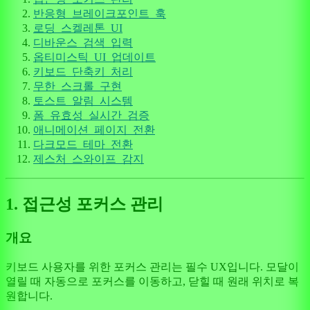
반응형_브레이크포인트_훅
로딩_스켈레톤_UI
디바운스_검색_입력
옵티미스틱_UI_업데이트
키보드_단축키_처리
무한_스크롤_구현
토스트_알림_시스템
폼_유효성_실시간_검증
애니메이션_페이지_전환
다크모드_테마_전환
제스처_스와이프_감지
1. 접근성 포커스 관리
개요
키보드 사용자를 위한 포커스 관리는 필수 UX입니다. 모달이
열릴 때 자동으로 포커스를 이동하고, 닫힐 때 원래 위치로 복
원합니다.