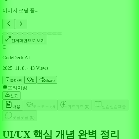
이미지 로딩 중...
전체화면으로 보기
C
CodeDeck AI
2025. 11. 8.
·
43
Views
북마크
0
Share
프리미엄
신고
내용
코스
코스 (
0
)
퀴즈
퀴즈 (
0
)
실습
실습제출
댓글
댓글 (
0
)
UI/UX 핵심 개념 완벽 정리