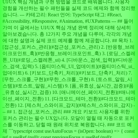
UI/UX 핵심 개념과 구현 방법을 코드로 배워봅니다. 사용자
경험을 개선하는 필수 패턴들을 실제 코드 예제와 함께 정리했
습니다. --- 카테고리: React 언어: TypeScript 태그: #React,
#Accessibility, #Responsive, #Animation, #UXPatterns --- ## 들어
가며 이 글에서는 UI/UX 핵심 개념 완벽 정리에 대해 상세히
알아보겠습니다. 총 12가지 주요 개념을 다루며, 각각의 개념
에 대한 설명과 실제 코드 예제를 함께 제공합니다. ## 목차 1.
[접근성_포커스_관리](#접근성_포커스_관리) 2. [반응형_브레
이크포인트_훅](#반응형_브레이크포인트_훅) 3. [로딩_스켈레
톤_UI](#로딩_스켈레톤_ui) 4. [디바운스_검색_입력](#디바운
스_검색_입력) 5. [옵티미스틱_UI_업데이트](#옵티미스틱_ui_
업데이트) 6. [키보드_단축키_처리](#키보드_단축키_처리) 7.
[무한_스크롤_구현](#무한_스크롤_구현) 8. [토스트_알림_시
스템](#토스트_알림_시스템) 9. [폼_유효성_실시간_검증](#폼
_유효성_실시간_검증) 10. [애니메이션_페이지_전환](#애니메
이션_페이지_전환) 11. [다크모드_테마_전환](#다크모드_테마
_전환) 12. [제스처_스와이프_감지](#제스처_스와이프_감지) -
-- ## 1. 접근성_포커스_관리 ### 개요 키보드 사용자를 위한
포커스 관리는 필수 UX입니다. 모달이 열릴 때 자동으로 포커
스를 이동하고, 닫힐 때 원래 위치로 복원합니다. ### 코드 예
제 ```typescript const useAutoFocus = (isOpen: boolean) => { const
ref = useRef (null); const previousFocus = useRef (null);