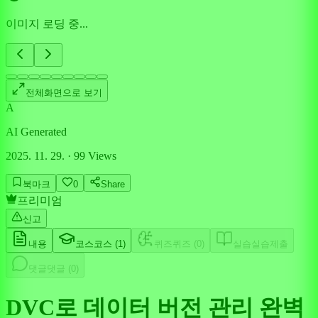
이미지 로딩 중...
전체화면으로 보기
A
AI Generated
2025. 11. 29.
·
99
Views
북마크
0
Share
프리미엄
신고
내용
코스
코스 (
1
)
퀴즈
퀴즈 (
0
)
실습
실습제출
댓글
댓글 (
0
)
DVC로 데이터 버전 관리 완벽