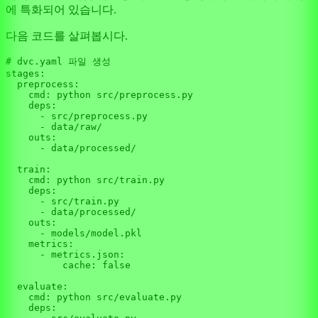
에 특화되어 있습니다.
다음 코드를 살펴봅시다.
# dvc.yaml 파일 생성
stages:

  preprocess:

    cmd: python src/preprocess.py

    deps:

      - src/preprocess.py

      - data/raw/

    outs:

      - data/processed/

  train:

    cmd: python src/train.py

    deps:

      - src/train.py

      - data/processed/

    outs:

      - models/model.pkl

    metrics:

      - metrics.json:

          cache: false

  evaluate:

    cmd: python src/evaluate.py

    deps:
