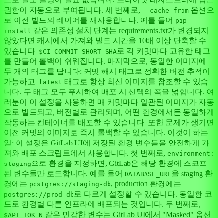
권한이 자동으로 부여됩니다. 세 번째로,
옵션으
--cache-from
로 이전 빌드의 레이어를 재사용합니다. 예를 들어
pip
같은 의존성 설치 단계는 requirements.txt가 변경되지
install
않았다면 캐시에서 가져와 빌드 시간을 10배 이상 단축할 수
있습니다.
로 각 커밋마다 고유한 태그
$CI_COMMIT_SHORT_SHA
를 만들어 롤백이 쉬워집니다. 마지막으로, 동일한 이미지에
두 개의 태그를 답니다: 커밋 해시 태그로 정확한 버전 추적이
가능하고,
태그로 항상 최신 이미지를 참조할 수 있습
latest
니다. 두 태그 모두 푸시하여 배포 시 선택의 폭을 넓힙니다. 여
러분이 이 설정을 사용하면 매 커밋마다 일관된 이미지가 자동
으로 빌드되고, 버전별로 관리되며, 어떤 환경에서든 동일하게
작동하는 컨테이너를 배포할 수 있습니다. 또한 문제가 생기면
이전 커밋의 이미지로 즉시 롤백할 수 있습니다. 이것이 하는
일: 이 설정은 GitLab UI에 저장된 환경 변수들을 안전하게 가
져와 배포 스크립트에서 사용합니다. 첫 번째로,
environment:
으로 환경을 지정하면, GitLab은 해당 환경에 스코프
staging
된 변수들만 로드합니다. 예를 들어
을 staging 환
DATABASE_URL
경에는
, production 환경에는
postgres://staging-db
로 다르게 설정할 수 있습니다. 동일한 코
postgres://prod-db
드로 환경별 다른 인프라에 배포되는 것입니다. 두 번째로,
같은 민감한 변수는 GitLab UI에서 "Masked" 옵션
$API_TOKEN