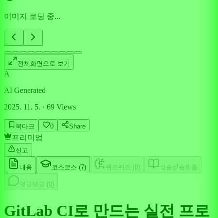
이미지 로딩 중...
전체화면으로 보기
A
AI Generated
2025. 11. 5.
·
69
Views
북마크
0
Share
프리미엄
신고
내용
코스
코스 (
7
)
퀴즈
퀴즈 (
0
)
실습
실습제출
댓글
댓글 (
0
)
GitLab CI로 만드는 실전 프로