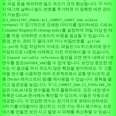
트 파일 등을 제외하면 빌드 속도가 크게 향상됩니다. 💡 이미
지 태그에 날짜나 빌드 번호를 추가하면 더 명확한 버전 관리
가 가능합니다:
$CI_REGISTRY_IMAGE:$CI_COMMIT_SHORT_SHA-$(date
💡 정기적으로 오래된 이미지를 정리하세요. GitLab
+%Y%m%d)
Container Registry의 cleanup policy를 설정하여 30일 이상 된 태
그를 자동 삭제하면 스토리지 비용을 절감할 수 있습니다. 4.
환경_변수_관리 💡 절대 API 키나 비밀번호를
.gitlab-
에 직접 작성하지 마세요. 파일은 Git 히스토리에 영구
ci.yml
저장되므로 나중에 삭제해도 이전 커밋에서 볼 수 있습니다.
💡
옵션을 끄면 변수 내에서 다른
Expand variable reference
변수를 참조(
)할 수 없게 됩니다. 보안상 중요한 변
$OTHER_VAR
수는 이 옵션을 꺼서 의도치 않은 확장을 방지하세요. 💡 그룹
레벨 변수를 사용하면 여러 프로젝트에서 공통 변수(조직 공
통 Docker 레지스트리 등)를 재사용할 수 있습니다. 중복을 줄
이고 일관성을 높입니다. 💡
,
CI_COMMIT_SHA
CI_PIPELINE_ID
같은 GitLab 내장 변수들을 적극 활용하세요. 모든 내장 변수
목록은 GitLab 문서에서 확인할 수 있으며, 이들은 자동으로
제공됩니다. 💡 민감한 변수는 정기적으로 로테이션하세요.
API 키를 6개월마다 갱신하고, 이전 키는 즉시 폐기하는 프로
세스를 만들면 보안 사고 발생 시 피해를 최소화할 수 있습니