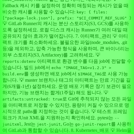
Fallback 캐시 키를 설정하여 정확히 매칭되는 캐시가 없을 때
비슷한 캐시를 사용할 수 있습니다:
key: { files:
["package-lock.json"], prefix: "$CI_COMMIT_REF_SLUG" }
💡 GitLab Runner의 캐시는 분산 스토리지(S3, GCS)를 사용하
도록 설정하세요. 로컬 디스크 캐시는 Runner가 여러 대일 때
공유되지 않아 효과가 떨어집니다. 7. 아티팩트_관리 💡 아티
팩트 크기를 최소화하세요. 불필요한 파일(node_modules, .git
등)을 제외하고, 압축 가능한 형식을 사용하며, 큰 바이너리는
외부 스토리지(S3, Artifactory)를 고려하세요. 💡
아티팩트로 환경 변수를 다음 job에 전달할 수
reports:dotenv
있습니다. 빌드 job에서
echo "IMAGE_TAG=v1.2.3" >
를 생성하면 배포 job에서
로 사용 가능
build.env
$IMAGE_TAG
합니다. 💡 master 브랜치나 태그의 아티팩트는 만료 기간을 길
게(6개월-1년) 설정하세요. 운영 배포 기록은 장기 보관이 필요
하지만, 기능 브랜치는 짧게(1주일) 해도 됩니다. 💡
로 Git에 추적되지 않는 모든 파일
artifacts:untracked: true
을 아티팩트로 저장할 수 있지만, 용량이 커질 수 있으므로 명
시적으로 paths를 지정하는 것이 좋습니다. 💡 테스트 프레임
워크가 JUnit XML을 지원하는지 확인하세요. pytest는
--
, Jest는
, Go는
를 사용하
junitxml
jest-junit
go-junit-report
여 GitLab과 통합할 수 있습니다. 8. Kubernetes_배포 💡 Helm을