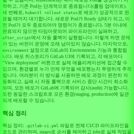
작하고, 기존 Pod는 단계적으로 종료됩니다(롤링 업데이트).
세 번째로,
로 배포가 성공적으로 완
kubectl rollout status
료될 때까지 대기합니다. 새로운 Pod가 Ready 상태가 되고, 이
전 Pod가 모두 종료되어야 명령어가 종료됩니다. 5분 이내에
완료되지 않으면 타임아웃되어 파이프라인이 실패하고,
에서 자동 롤백이 실행됩니다. 이렇게 하면 문제
after_script
가 있는 버전이 운영에 오래 남아있지 않습니다. 마지막으로,
설정으로 GitLab의 Environments 기능과 통합됩
environment
니다. 배포 히스토리가 GitLab UI에 기록되고, 각 배포마다
"View deployment" 버튼으로 실제 애플리케이션에 접근할 수
있으며, 환경별로 누가 언제 무엇을 배포했는지 투명하게 추적
됩니다. 여러분이 이 방식을 사용하면 배포 과정이 완전히 자
동화되고, 실패 시 자동 롤백으로 서비스 중단 시간이 최소화
되며, 모든 배포가 GitLab에 기록되어 감사(audit) 가능합니다.
또한 동일한 스크립트로 모든 환경(staging, production)에 일관
되게 배포할 수 있습니다.
핵심 정리
핵심 정리:
파일로 전체 CI/CD 파이프라인을
.gitlab-ci.yml
코드로 관리하며, stages로 순서를 제어하고 jobs로 실제 작업을