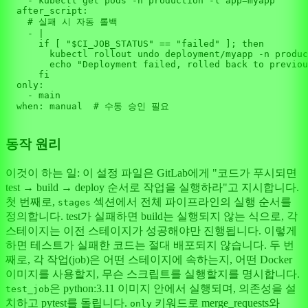
    - kubectl get pods -n production -l app=myapp

  after_script:

# 실패 시 자동 롤백
    - |

if
 [ 
"$CI_JOB_STATUS"
 == 
"failed"
 ]; then

        kubectl rollout undo deployment/myapp -n produc
        echo 
"Deployment failed, rolled back to previou
      fi

  only:

    - main

  when: manual  
# 수동 승인 필요
동작 원리
이것이 하는 일: 이 설정 파일은 GitLab에게 "코드가 푸시되면
test → build → deploy 순서로 작업을 실행하라"고 지시합니다.
첫 번째로,
섹션에서 전체 파이프라인의 실행 순서를
stages
정의합니다. test가 실패하면 build는 실행되지 않는 식으로, 각
스테이지는 이전 스테이지가 성공해야만 진행됩니다. 이렇게
하면 테스트가 실패한 코드는 절대 배포되지 않습니다. 두 번
째로, 각 작업(job)은 어떤 스테이지에 속하는지, 어떤 Docker
이미지를 사용할지, 무슨 스크립트를 실행할지를 명시합니다.
은 python:3.11 이미지 안에서 실행되며, 의존성을 설
test_job
치하고 pytest를 돌립니다.
키워드로 merge_requests와
only