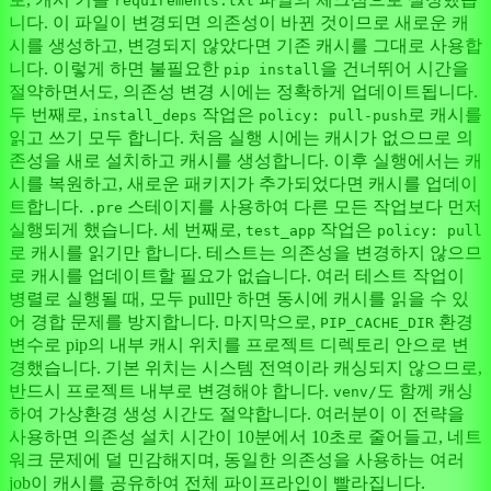
requirements.txt
니다. 이 파일이 변경되면 의존성이 바뀐 것이므로 새로운 캐
시를 생성하고, 변경되지 않았다면 기존 캐시를 그대로 사용합
니다. 이렇게 하면 불필요한
을 건너뛰어 시간을
pip install
절약하면서도, 의존성 변경 시에는 정확하게 업데이트됩니다.
두 번째로,
작업은
로 캐시를
install_deps
policy: pull-push
읽고 쓰기 모두 합니다. 처음 실행 시에는 캐시가 없으므로 의
존성을 새로 설치하고 캐시를 생성합니다. 이후 실행에서는 캐
시를 복원하고, 새로운 패키지가 추가되었다면 캐시를 업데이
트합니다.
스테이지를 사용하여 다른 모든 작업보다 먼저
.pre
실행되게 했습니다. 세 번째로,
작업은
test_app
policy: pull
로 캐시를 읽기만 합니다. 테스트는 의존성을 변경하지 않으므
로 캐시를 업데이트할 필요가 없습니다. 여러 테스트 작업이
병렬로 실행될 때, 모두 pull만 하면 동시에 캐시를 읽을 수 있
어 경합 문제를 방지합니다. 마지막으로,
환경
PIP_CACHE_DIR
변수로 pip의 내부 캐시 위치를 프로젝트 디렉토리 안으로 변
경했습니다. 기본 위치는 시스템 전역이라 캐싱되지 않으므로,
반드시 프로젝트 내부로 변경해야 합니다.
도 함께 캐싱
venv/
하여 가상환경 생성 시간도 절약합니다. 여러분이 이 전략을
사용하면 의존성 설치 시간이 10분에서 10초로 줄어들고, 네트
워크 문제에 덜 민감해지며, 동일한 의존성을 사용하는 여러
job이 캐시를 공유하여 전체 파이프라인이 빨라집니다.