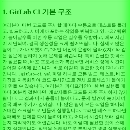
1. GitLab CI 기본 구조
여러분이 매번 코드를 푸시할 때마다 수동으로 테스트를 돌리
고, 빌드하고, 서버에 배포하는 작업을 반복하고 있나요? 팀원
이 늘어날수록 이런 수동 작업은 실수를 유발하고, 배포 시간
이 지연되며, 결국 생산성을 크게 떨어뜨립니다. 실제로 많은
팀이 "누가 배포했지?", "어떤 버전이 운영에 올라갔지?"와 같
은 질문에 답하지 못해 문제를 겪습니다. 특히 긴급한 핫픽스
가 필요할 때, 배포 프로세스가 복잡하면 서비스 장애 시간이
길어질 수밖에 없습니다. 바로 이럴 때 필요한 것이 GitLab CI
입니다.
파일 하나로 모든 빌드, 테스트, 배포
.gitlab-ci.yml
과정을 자동화하여 코드 푸시만으로 전체 프로세스가 돌아가
게 만들 수 있습니다. 여러분의 파이프라인이 한 번 실행될 때
마다 30분씩 걸린다면, 개발자들은 코드를 자주 푸시하지 않게
됩니다. 그 결과 머지 충돌이 늘어나고, 문제 발견이 늦어지며,
결국 배포 주기가 길어집니다. 많은 팀이 모든 작업을 하나의
거대한 스크립트로 만들어 실행합니다. 그러면 테스트 하나만
실패해도 전체를 다시 돌려야 하고, 어디서 시간이 오래 걸리
는지 파악하기도 어렵습니다. 바로 이럴 때 필요한 것이 스테
이지 설계입니다. 작업을 논리적으로 분리하고 병렬 실행하여