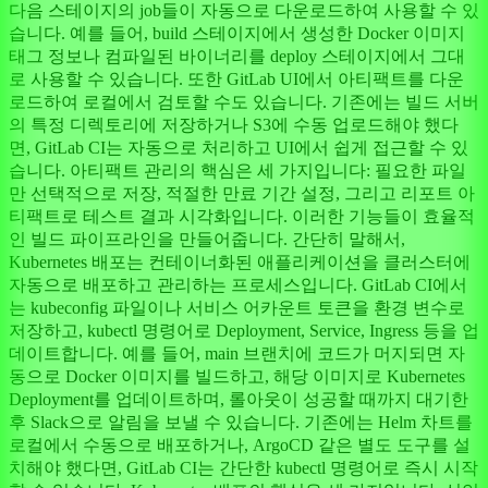
다음 스테이지의 job들이 자동으로 다운로드하여 사용할 수 있
습니다. 예를 들어, build 스테이지에서 생성한 Docker 이미지
태그 정보나 컴파일된 바이너리를 deploy 스테이지에서 그대
로 사용할 수 있습니다. 또한 GitLab UI에서 아티팩트를 다운
로드하여 로컬에서 검토할 수도 있습니다. 기존에는 빌드 서버
의 특정 디렉토리에 저장하거나 S3에 수동 업로드해야 했다
면, GitLab CI는 자동으로 처리하고 UI에서 쉽게 접근할 수 있
습니다. 아티팩트 관리의 핵심은 세 가지입니다: 필요한 파일
만 선택적으로 저장, 적절한 만료 기간 설정, 그리고 리포트 아
티팩트로 테스트 결과 시각화입니다. 이러한 기능들이 효율적
인 빌드 파이프라인을 만들어줍니다. 간단히 말해서,
Kubernetes 배포는 컨테이너화된 애플리케이션을 클러스터에
자동으로 배포하고 관리하는 프로세스입니다. GitLab CI에서
는 kubeconfig 파일이나 서비스 어카운트 토큰을 환경 변수로
저장하고, kubectl 명령어로 Deployment, Service, Ingress 등을 업
데이트합니다. 예를 들어, main 브랜치에 코드가 머지되면 자
동으로 Docker 이미지를 빌드하고, 해당 이미지로 Kubernetes
Deployment를 업데이트하며, 롤아웃이 성공할 때까지 대기한
후 Slack으로 알림을 보낼 수 있습니다. 기존에는 Helm 차트를
로컬에서 수동으로 배포하거나, ArgoCD 같은 별도 도구를 설
치해야 했다면, GitLab CI는 간단한 kubectl 명령어로 즉시 시작