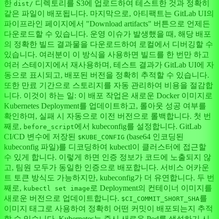
한
디렉토리를 S3에 업로드하여 테스트한 것과 정확히
dist/
같은 파일이 배포됩니다. 마지막으로, 아티팩트는 GitLab UI의
파이프라인 페이지에서 "Download artifacts" 버튼으로 언제든
다운로드할 수 있습니다. 운영 이슈가 발생했을 때, 해당 배포
의 정확한 빌드 결과물을 다운로드하여 로컬에서 디버깅할 수
있습니다. 여러분이 이 방식을 사용하면 빌드를 한 번만 하고
여러 스테이지에서 재사용하며, 테스트 결과가 GitLab UI에 자
동으로 표시되고, 배포된 버전을 정확히 추적할 수 있습니다.
또한 만료 기간으로 스토리지를 자동 관리하여 비용을 절감합
니다. 이것이 하는 일: 이 배포 작업은 새로운 Docker 이미지로
Kubernetes Deployment를 업데이트하고, 롤아웃 성공 여부를
확인하며, 실패 시 자동으로 이전 버전으로 롤백합니다. 첫 번
째로,
에서 kubeconfig를 설정합니다. GitLab
before_script
CI/CD 변수에 저장된
(base64 인코딩된
$KUBE_CONFIG
kubeconfig 파일)를 디코딩하여 kubectl이 클러스터에 접근할
수 있게 합니다. 이렇게 하면 인증 정보가 코드에 노출되지 않
고, 팀원 모두가 동일한 인증으로 배포합니다. 서비스 어카운
트 토큰 방식도 가능하지만, kubeconfig가 더 유연합니다. 두 번
째로,
로 Deployment의 컨테이너 이미지를
kubectl set image
새로운 버전으로 업데이트합니다.
를
$CI_COMMIT_SHORT_SHA
이미지 태그로 사용하여 정확히 어떤 커밋이 배포되는지 추적
할 수 있습니다. Kubernetes는 즉시 새로운 Pod를 생성하기 시