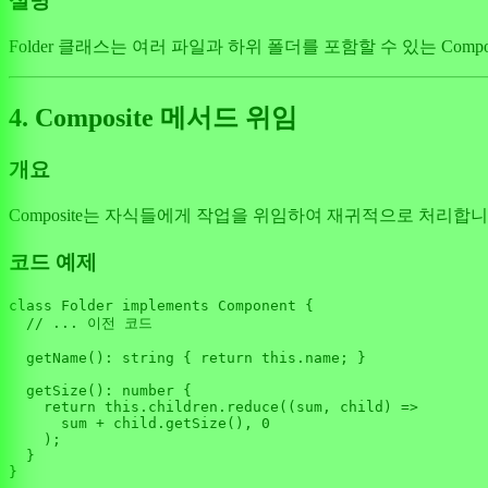
설명
Folder 클래스는 여러 파일과 하위 폴더를 포함할 수 있는 Com
4. Composite 메서드 위임
개요
Composite는 자식들에게 작업을 위임하여 재귀적으로 처리합
코드 예제
class
Folder
implements
Component
 {

// ... 이전 코드
getName
(): 
string
 { 
return
this
.
name
; }

getSize
(): 
number
 {

return
this
.
children
.
reduce
(
(
sum, child
) =>
      sum + child.
getSize
(), 
0
    );

  }
