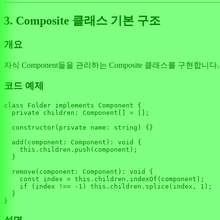
3. Composite 클래스 기본 구조
개요
자식 Component들을 관리하는 Composite 클래스를 구현합
코드 예제
class
Folder
implements
Component
 {

private
children
: 
Component
[] = [];

constructor
(
private
name
: 
string
) {}

add
(
component
: 
Component
): 
void
 {

this
.
children
.
push
(component);

  }

remove
(
component
: 
Component
): 
void
 {

const
 index = 
this
.
children
.
indexOf
(component);

if
 (index !== -
1
) 
this
.
children
.
splice
(index, 
1
);

  }
