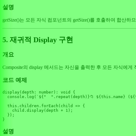
설명
getSize()는 모든 자식 컴포넌트의 getSize()를 호출하여 
5. 재귀적 Display 구현
개요
Composite의 display 메서드는 자신을 출력한 후 모든 자
코드 예제
display
(
depth
: 
number
): 
void
 {

console
.
log
(
`
${
"  "
.repeat(depth)}
📁 
${
this
.name}
 (
${
this
.
children
.
forEach
(
child
 =>
 {

    child.
display
(depth + 
1
);

  });

설명