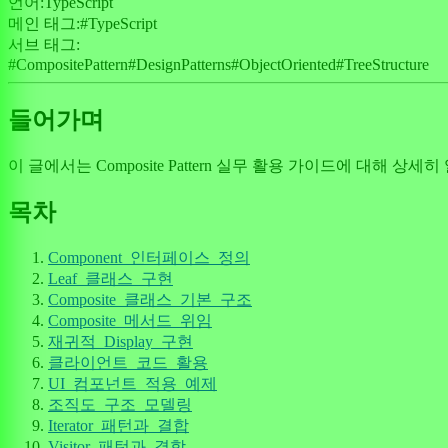
언어:
TypeScript
메인 태그:
#
TypeScript
서브 태그:
#
CompositePattern
#
DesignPatterns
#
ObjectOriented
#
TreeStructure
들어가며
이 글에서는 Composite Pattern 실무 활용 가이드에 대해
목차
Component_인터페이스_정의
Leaf_클래스_구현
Composite_클래스_기본_구조
Composite_메서드_위임
재귀적_Display_구현
클라이언트_코드_활용
UI_컴포넌트_적용_예제
조직도_구조_모델링
Iterator_패턴과_결합
Visitor_패턴과_결합