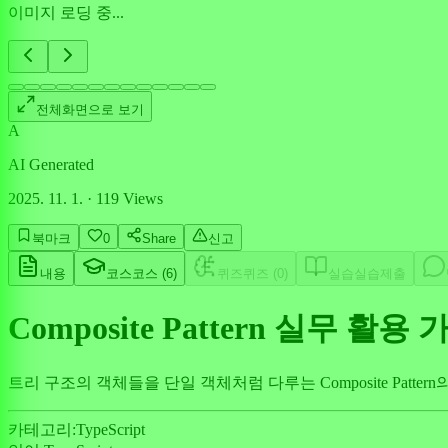
이미지 로딩 중...
전체화면으로 보기
A
AI Generated
2025. 11. 1.
·
119
Views
북마크
0
Share
신고
내용
코스
코스 (
6
)
퀴즈
퀴즈 (
0
)
실습
실습제출
Composite Pattern 실무 활용
트리 구조의 객체들을 단일 객체처럼 다루는 Composite Pat
카테고리:
TypeScript