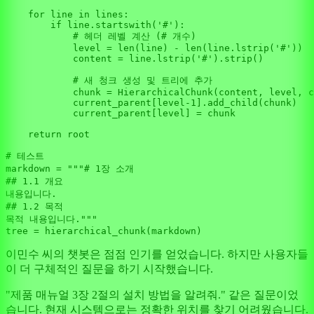
for
 line 
in
 lines:

if
 line.startswith(
'#'
):

# 헤더 레벨 계산 (# 개수)
            level = 
len
(line) - 
len
(line.lstrip(
'#'
))

            content = line.lstrip(
'#'
).strip()

# 새 청크 생성 및 트리에 추가
            chunk = HierarchicalChunk(content, level, 
            current_parent[level-
1
].add_child(chunk)

            current_parent[level] = chunk

return
 root

# 테스트
markdown = 
"""# 1장 소개

## 1.1 개요

내용입니다.

## 1.2 목적

목적 내용입니다."""
이민수 씨의 챗봇은 점점 인기를 얻었습니다. 하지만 사용자들
이 더 구체적인 질문을 하기 시작했습니다.
"제품 매뉴얼 3장 2절의 설치 방법을 알려줘." 같은 질문이었
습니다. 현재 시스템으로는 정확한 위치를 찾기 어려웠습니다.