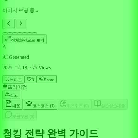
이미지 로딩 중...
전체화면으로 보기
A
AI Generated
2025. 12. 18.
·
75
Views
북마크
0
Share
프리미엄
신고
내용
코스
코스 (
1
)
퀴즈
퀴즈 (
0
)
실습
실습제출
댓글
댓글 (
0
)
청킹 전략 완벽 가이드