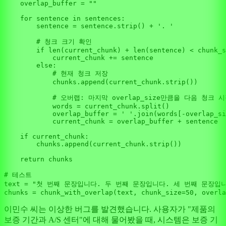
    overlap_buffer = 
""
for
 sentence 
in
 sentences:

        sentence = sentence.strip() + 
'. '
# 청크 크기 확인
if
len
(current_chunk) + 
len
(sentence) < chunk_s
            current_chunk += sentence

else
:

# 현재 청크 저장
            chunks.append(current_chunk.strip())

# 오버랩: 마지막 overlap_size만큼을 다음 청크 
            words = current_chunk.split()

            overlap_buffer = 
' '
.join(words[-overlap_si
            current_chunk = overlap_buffer + sentence

if
 current_chunk:

        chunks.append(current_chunk.strip())

return
 chunks

# 테스트
text = 
"첫 번째 문장입니다. 두 번째 문장입니다. 세 번째 문장입니
chunks = chunk_with_overlap(text, chunk_size=
50
, overla
이민수 씨는 이상한 버그를 발견했습니다. 사용자가 "제품의
보증 기간과 A/S 센터"에 대해 물어봤을 때, 시스템은 보증 기