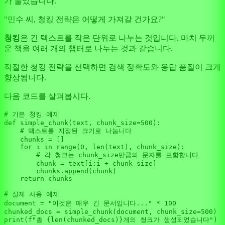
가 물었습니다.
"민수 씨, 청킹 전략은 어떻게 가져갈 건가요?"
청킹
은 긴 텍스트를 작은 단위로 나누는 것입니다. 마치 두꺼
운 책을 여러 개의 챕터로 나누는 것과 같습니다.
적절한 청킹 전략을 선택하면 검색 정확도와 응답 품질이 크게
향상됩니다.
다음 코드를 살펴봅시다.
# 기본 청킹 예제
def
simple_chunk
(
text, chunk_size=
500
):

# 텍스트를 지정된 크기로 나눕니다
    chunks = []

for
 i 
in
range
(
0
, 
len
(text), chunk_size):

# 각 청크는 chunk_size만큼의 문자를 포함합니다
        chunk = text[i:i + chunk_size]

        chunks.append(chunk)

return
 chunks

# 실제 사용 예제
document = 
"이것은 매우 긴 문서입니다..."
 * 
100
chunked_docs = simple_chunk(document, chunk_size=
500
print
(
f"총 
{
len
(chunked_docs)}
개의 청크가 생성되었습니다"