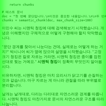
return
 chunks

# 테스트 문서
doc = 
"첫 번째 문단입니다.\n이것은 중요한 내용입니다.\n\n두 번
chunks = semantic_chunk(doc, max_chunk_size=
100
이민수 씨는 시맨틱 청킹에 대해 검색해보기 시작했습니다. 개
념은 이해했지만 구체적으로 어떻게 구현해야 할지 막막했습
니다.
"문단 경계를 찾아서 나눈다는 건데, 실제로는 어떻게 하는 거
지?" 박시니어 씨가 옆에 앉으며 설명을 시작했습니다. "고정
크기 청킹은 칼로 자르는 거라면, 시맨틱 청킹은 종이를 접힌
선대로 찢는 거예요."
시맨틱 청킹
이 정확히 무엇인지 알아봅
시다.
비유하자면, 시맨틱 청킹은 마치 요리사가 닭고기를 손질하는
것과 같습니다. 마구 자르는 게 아니라 관절을 따라 부위별로
분리합니다.
날개는 날개대로, 다리는 다리대로 자연스러운 경계를 따릅니
다. 시맨틱 청킹도 마찬가지로 문서의 자연스러운 구조를 따라
나눕니다.