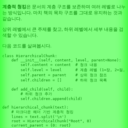
계층적 청킹
은 문서의 계층 구조를 보존하며 여러 레벨로 나누
는 방식입니다. 마치 책의 목차 구조를 그대로 유지하는 것과
같습니다.
상위 레벨에서 큰 주제를 찾고, 하위 레벨에서 세부 내용을 검
색할 수 있습니다.
다음 코드를 살펴봅시다.
class
HierarchicalChunk
:

def
__init__
(
self, content, level, parent=
None
):

self
.content = content  
# 청크 내용
self
.level = level      
# 계층 레벨 (1=장, 2=절, 
self
.parent = parent    
# 상위 청크 참조
self
.children = []      
# 하위 청크 목록
def
add_child
(
self, child
):

# 하위 청크 추가
self
.children.append(child)

def
hierarchical_chunk
(
text
):

# 마크다운 헤더 기반 계층적 청킹
    lines = text.split(
'\n'
)

    root = HierarchicalChunk(
"Root"
, 
0
)

    current_parent = {
0
: root}
