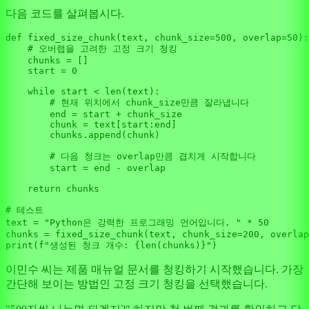
다음 코드를 살펴봅시다.
def
fixed_size_chunk
(
text, chunk_size=
500
, overlap=
50
):

# 오버랩을 고려한 고정 크기 청킹
    chunks = []

    start = 
0
while
 start < 
len
(text):

# 현재 위치에서 chunk_size만큼 잘라냅니다
        end = start + chunk_size

        chunk = text[start:end]

        chunks.append(chunk)

# 다음 청크는 overlap만큼 겹치게 시작합니다
        start = end - overlap

return
 chunks

# 테스트
text = 
"Python은 강력한 프로그래밍 언어입니다. "
 * 
50
chunks = fixed_size_chunk(text, chunk_size=
200
, overlap
print
(
f"생성된 청크 개수: 
{
len
(chunks)}
"
이민수 씨는 제품 매뉴얼 문서를 청킹하기 시작했습니다. 가장
간단해 보이는 방법인 고정 크기 청킹을 선택했습니다.