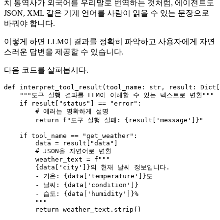
치 통역사가 외국어를 우리말로 번역하는 것처럼, 에이전트도
JSON, XML 같은 기계 언어를 사람이 읽을 수 있는 문장으로
바꿔야 합니다.
이렇게 하면 LLM이 결과를 정확히 파악하고 사용자에게 자연
스러운 답변을 제공할 수 있습니다.
다음 코드를 살펴봅시다.
def
interpret_tool_result
(
tool_name: 
str
, result: 
Dict
[
"""도구 실행 결과를 LLM이 이해할 수 있는 텍스트로 변환"""
if
 result[
"status"
] == 
"error"
:

# 에러는 명확하게 설명
return
f"도구 실행 실패: 
{result[
'message'
]}
"
if
 tool_name == 
"get_weather"
:

        data = result[
"data"
]

# JSON을 자연어로 변환
        weather_text = 
f"""

{data[
'city'
]}
의 현재 날씨 정보입니다.

        - 기온: 
{data[
'temperature'
]}
도

        - 날씨: 
{data[
'condition'
]}
        - 습도: 
{data[
'humidity'
]}
%

        """
return
 weather_text.strip()
