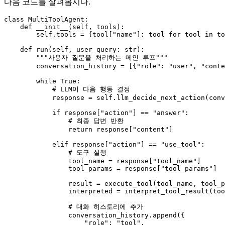
다음 코드를 살펴봅시다.
class
MultiToolAgent
:

def
__init__
(
self, tools
):

self
.tools = {tool[
"name"
]: tool 
for
 tool 
in
 to
def
run
(
self, user_query: 
str
):

"""사용자 질문을 처리하는 메인 루프"""
        conversation_history = [{
"role"
: 
"user"
, 
"conte
while
True
:

# LLM이 다음 행동 결정
            response = 
self
.llm_decide_next_action(conv
if
 response[
"action"
] == 
"answer"
:

# 최종 답변 반환
return
 response[
"content"
]

elif
 response[
"action"
] == 
"use_tool"
:

# 도구 실행
                tool_name = response[
"tool_name"
]

                tool_params = response[
"tool_params"
]

                result = execute_tool(tool_name, tool_p
                interpreted = interpret_tool_result(too
# 대화 히스토리에 추가
                conversation_history.append({

"role"
: 
"tool"
,
