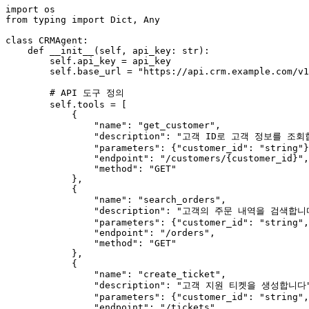
import
from
 typing 
import
Dict
, 
Any
class
CRMAgent
:

def
__init__
(
self, api_key: 
str
):

self
.api_key = api_key

self
.base_url = 
"https://api.crm.example.com/v1
# API 도구 정의
self
.tools = [

            {

"name"
: 
"get_customer"
,

"description"
: 
"고객 ID로 고객 정보를 조회
"parameters"
: {
"customer_id"
: 
"string"
}
"endpoint"
: 
"/customers/{customer_id}"
,

"method"
: 
"GET"
            },

            {

"name"
: 
"search_orders"
,

"description"
: 
"고객의 주문 내역을 검색합니
"parameters"
: {
"customer_id"
: 
"string"
,
"endpoint"
: 
"/orders"
,

"method"
: 
"GET"
            },

            {

"name"
: 
"create_ticket"
,

"description"
: 
"고객 지원 티켓을 생성합니다
"parameters"
: {
"customer_id"
: 
"string"
,
"endpoint"
: 
"/tickets"
,
