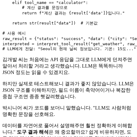
elif
 tool_name == 
"calculator"
:

# 계산 결과를 문장으로
return
f"계산 결과는 
{result[
'data'
]}
입니다."
return
str
(result[
"data"
])  
# 기본값
# 사용 예시
raw_result = {
"status"
: 
"success"
, 
"data"
: {
"city"
: 
"Se
interpreted = interpret_tool_result(
"get_weather"
# LLM에게 전달: "Seoul의 현재 날씨 정보입니다. 기온: 15도..."
김개발 씨는 처음에는 API 응답을 그대로 LLM에게 던져주면
알아서 처리할 거라고 생각했습니다. LLM은 똑똑하니까
JSON 정도는 읽을 수 있겠지요.
하지만 실제로 테스트해보니 결과가 좋지 않았습니다. LLM은
JSON 구조를 이해하지만, 필드 이름이 축약어이거나 복잡한
중첩 구조면 종종 헷갈려했습니다.
박시니어 씨가 코드를 보더니 말했습니다. "LLM도 사람처럼
명확한 문장을 선호해요.
데이터를 자연어로 풀어서 설명해주면 훨씬 정확하게 이해합
니다."
도구 결과 해석
은 왜 중요할까요? 쉽게 비유하자면, 도