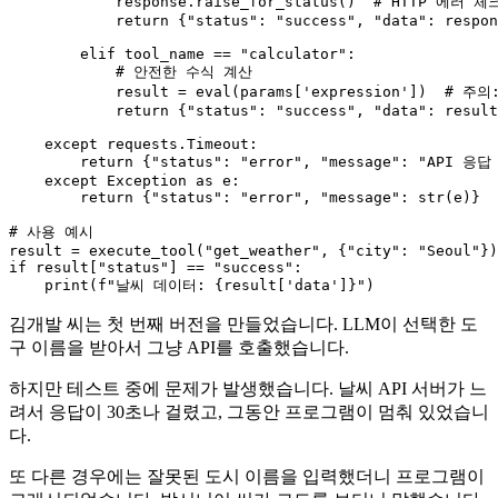
            response.raise_for_status()  
# HTTP 에러 체
return
 {
"status"
: 
"success"
, 
"data"
: respon
elif
 tool_name == 
"calculator"
:

# 안전한 수식 계산
            result = 
eval
(params[
'expression'
])  
# 주의:
return
 {
"status"
: 
"success"
, 
"data"
: result
except
 requests.Timeout:

return
 {
"status"
: 
"error"
, 
"message"
: 
"API 응답
except
 Exception 
as
 e:

return
 {
"status"
: 
"error"
, 
"message"
: 
str
(e)}

# 사용 예시
result = execute_tool(
"get_weather"
, {
"city"
: 
"Seoul"
if
 result[
"status"
] == 
"success"
:

print
(
f"날씨 데이터: 
{result[
'data'
]}
"
김개발 씨는 첫 번째 버전을 만들었습니다. LLM이 선택한 도
구 이름을 받아서 그냥 API를 호출했습니다.
하지만 테스트 중에 문제가 발생했습니다. 날씨 API 서버가 느
려서 응답이 30초나 걸렸고, 그동안 프로그램이 멈춰 있었습니
다.
또 다른 경우에는 잘못된 도시 이름을 입력했더니 프로그램이