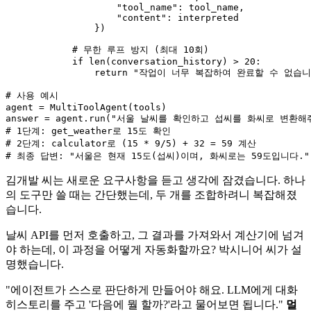
"tool_name"
: tool_name,

"content"
: interpreted

                })

# 무한 루프 방지 (최대 10회)
if
len
(conversation_history) > 
20
:

return
"작업이 너무 복잡하여 완료할 수 없습니
# 사용 예시
agent = MultiToolAgent(tools)

answer = agent.run(
"서울 날씨를 확인하고 섭씨를 화씨로 변환해
# 1단계: get_weather로 15도 확인
# 2단계: calculator로 (15 * 9/5) + 32 = 59 계산
# 최종 답변: "서울은 현재 15도(섭씨)이며, 화씨로는 59도입니다."
김개발 씨는 새로운 요구사항을 듣고 생각에 잠겼습니다. 하나
의 도구만 쓸 때는 간단했는데, 두 개를 조합하려니 복잡해졌
습니다.
날씨 API를 먼저 호출하고, 그 결과를 가져와서 계산기에 넘겨
야 하는데, 이 과정을 어떻게 자동화할까요? 박시니어 씨가 설
명했습니다.
"에이전트가 스스로 판단하게 만들어야 해요. LLM에게 대화
히스토리를 주고 '다음에 뭘 할까?'라고 물어보면 됩니다."
멀