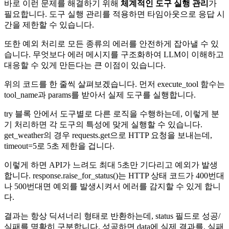
바로 이런 문제를 해결하기 위해
체계적인 도구 실행 관리
가
필요합니다. 도구 실행 관리를 적용하면 타임아웃으로 응답 시
간을 제한할 수 있습니다.
또한 예외 처리로 모든 종류의 에러를 안전하게 잡아낼 수 있
습니다. 무엇보다 에러 메시지를 구조화하여 LLM이 이해하고
대응할 수 있게 만든다는 큰 이점이 있습니다.
위의 코드를 한 줄씩 살펴보겠습니다. 먼저 execute_tool 함수는
tool_name과 params를 받아서 실제 도구를 실행합니다.
try 블록 안에서 도구별로 다른 로직을 수행하는데, 이렇게 분
기 처리하면 각 도구의 특성에 맞게 실행할 수 있습니다.
get_weather의 경우 requests.get으로 HTTP 요청을 보내는데,
timeout=5로 5초 제한을 겁니다.
이렇게 하면 API가 느려도 최대 5초만 기다리고 예외가 발생
합니다. response.raise_for_status()는 HTTP 상태 코드가 400번대
나 500번대면 예외를 발생시켜서 에러를 감지할 수 있게 합니
다.
결과는 항상 딕셔너리 형태로 반환하는데, status 필드로 성공/
실패를 명확히 구분합니다. 성공하면 data에 실제 결과를, 실패