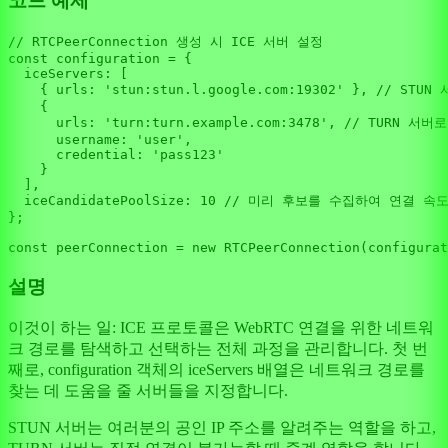
코드 예제
// RTCPeerConnection 생성 시 ICE 서버 설정
const
 configuration = {

iceServers
: [

    { 
urls
: 
'stun:stun.l.google.com:19302'
 }, 
// STUN
    {

urls
: 
'turn:turn.example.com:3478'
, 
// TURN 서버
username
: 
'user'
,

credential
: 
'pass123'
    }

  ],

iceCandidatePoolSize
: 
10
// 미리 후보를 수집하여 연결 속
};

const
 peerConnection = 
new
RTCPeerConnection
설명
이것이 하는 일: ICE 프로토콜은 WebRTC 연결을 위한 네트워
크 경로를 탐색하고 선택하는 전체 과정을 관리합니다. 첫 번
째로, configuration 객체의 iceServers 배열은 네트워크 경로를
찾는 데 도움을 줄 서버들을 지정합니다.
STUN 서버는 여러분의 공인 IP 주소를 알려주는 역할을 하고,