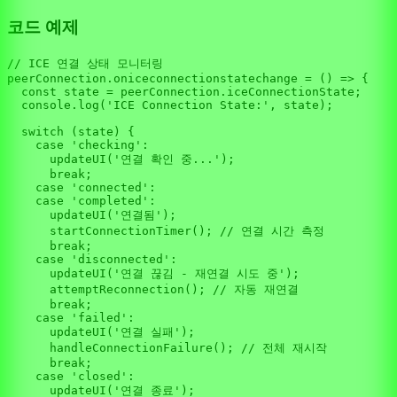
코드 예제
// ICE 연결 상태 모니터링
peerConnection.
oniceconnectionstatechange
 = 
() =>
 {

const
 state = peerConnection.
iceConnectionState
;

console
.
log
(
'ICE Connection State:'
, state);

switch
 (state) {

case
'checking'
:

updateUI
(
'연결 확인 중...'
);

break
;

case
'connected'
:

case
'completed'
:

updateUI
(
'연결됨'
);

startConnectionTimer
(); 
// 연결 시간 측정
break
;

case
'disconnected'
:

updateUI
(
'연결 끊김 - 재연결 시도 중'
);

attemptReconnection
(); 
// 자동 재연결
break
;

case
'failed'
:

updateUI
(
'연결 실패'
);

handleConnectionFailure
(); 
// 전체 재시작
break
;

case
'closed'
:

updateUI
(
'연결 종료'
);
