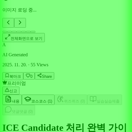
이미지 로딩 중...
전체화면으로 보기
A
AI Generated
2025. 11. 20.
·
55
Views
북마크
0
Share
프리미엄
신고
내용
코스
코스 (
1
)
퀴즈
퀴즈 (
0
)
실습
실습제출
댓글
댓글 (
0
)
ICE Candidate 처리 완벽 가이