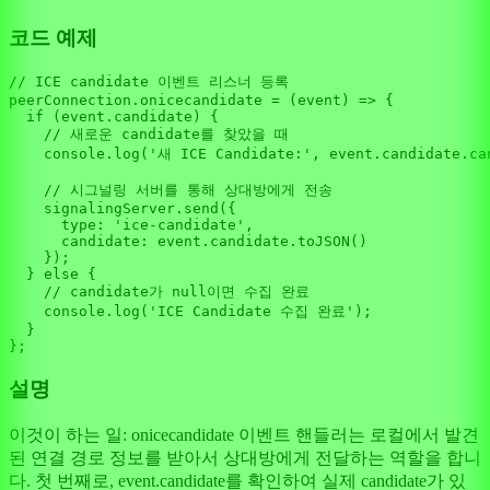
코드 예제
// ICE candidate 이벤트 리스너 등록
peerConnection.
onicecandidate
 = 
(
event
) =>
 {

if
 (event.
candidate
) {

// 새로운 candidate를 찾았을 때
console
.
log
(
'새 ICE Candidate:'
, event.
candidate
.
ca
// 시그널링 서버를 통해 상대방에게 전송
    signalingServer.
send
({

type
: 
'ice-candidate'
,

candidate
: event.
candidate
.
toJSON
()

    });

  } 
else
 {

// candidate가 null이면 수집 완료
console
.
log
(
'ICE Candidate 수집 완료'
);

  }

설명
이것이 하는 일: onicecandidate 이벤트 핸들러는 로컬에서 발견
된 연결 경로 정보를 받아서 상대방에게 전달하는 역할을 합니
다. 첫 번째로, event.candidate를 확인하여 실제 candidate가 있