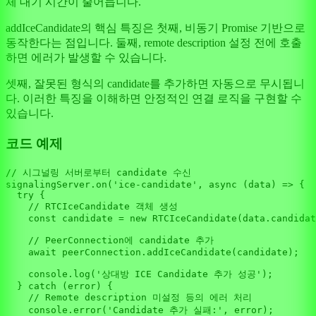
체 대기 시간이 줄어듭니다.
addIceCandidate의 핵심 특징은 첫째, 비동기 Promise 기반으로
동작한다는 점입니다. 둘째, remote description 설정 전에 호출
하면 에러가 발생할 수 있습니다.
셋째, 잘못된 형식의 candidate를 추가하면 자동으로 무시됩니
다. 이러한 특징을 이해하면 안정적인 연결 로직을 구현할 수
있습니다.
코드 예제
// 시그널링 서버로부터 candidate 수신
signalingServer.
on
(
'ice-candidate'
, 
async
 (data) => {

try
 {

// RTCIceCandidate 객체 생성
const
 candidate = 
new
RTCIceCandidate
(data.
candidat
// PeerConnection에 candidate 추가
await
 peerConnection.
addIceCandidate
(candidate);

console
.
log
(
'상대방 ICE Candidate 추가 성공'
);

  } 
catch
 (error) {

// Remote description 미설정 등의 에러 처리
console
.
error
(
'Candidate 추가 실패:'
, error);
