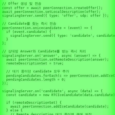
// Offer 생성 및 전송
const
 offer = 
await
 peerConnection.
createOffer
await
 peerConnection.
setLocalDescription
(offer);

signalingServer.
send
({ 
type
: 
'offer'
, 
sdp
: offer });

// Candidate를 찾는 즉시 전송
peerConnection.
onicecandidate
 = 
(
event
) =>
 {

if
 (event.
candidate
) {

    signalingServer.
send
({ 
type
: 
'candidate'
, 
candidate
  }

};

// 상대방 Answer와 Candidate를 받는 즉시 처리
signalingServer.
on
(
'answer'
, 
async
 (answer) => {

await
 peerConnection.
setRemoteDescription
(answer);

  remoteDescriptionSet = 
true
;

// 대기 중이던 candidate 모두 추가
  pendingCandidates.
forEach
(
c
 =>
 peerConnection.
addIceC
  pendingCandidates.
length
 = 
0
;

});

signalingServer.
on
(
'candidate'
, 
async
 (data) => {

const
 candidate = 
new
RTCIceCandidate
(data.
candidate
)
if
 (remoteDescriptionSet) {

await
 peerConnection.
addIceCandidate
(candidate);

  } 
else
 {

// Remote description 대기 중이면 큐에 저장