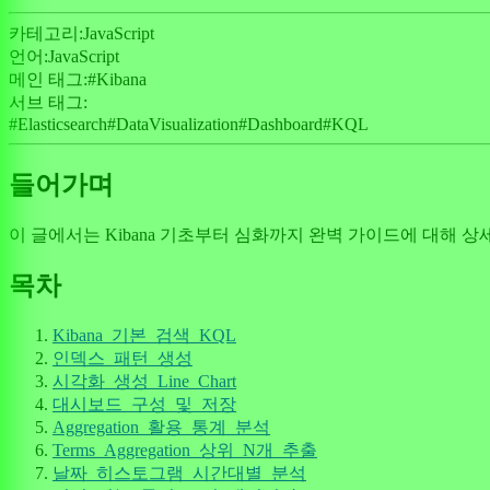
카테고리:
JavaScript
언어:
JavaScript
메인 태그:
#
Kibana
서브 태그:
#
Elasticsearch
#
DataVisualization
#
Dashboard
#
KQL
들어가며
이 글에서는 Kibana 기초부터 심화까지 완벽 가이드에 대해 
목차
Kibana_기본_검색_KQL
인덱스_패턴_생성
시각화_생성_Line_Chart
대시보드_구성_및_저장
Aggregation_활용_통계_분석
Terms_Aggregation_상위_N개_추출
날짜_히스토그램_시간대별_분석