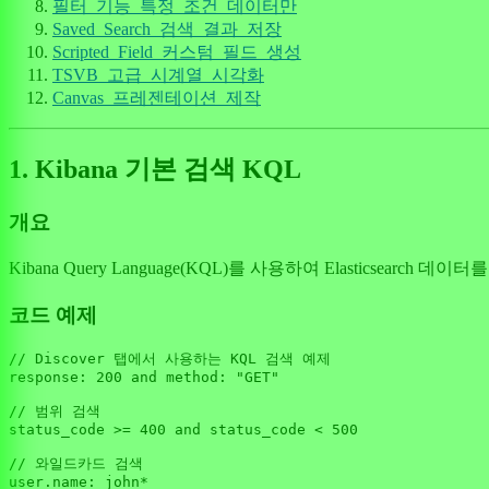
필터_기능_특정_조건_데이터만
Saved_Search_검색_결과_저장
Scripted_Field_커스텀_필드_생성
TSVB_고급_시계열_시각화
Canvas_프레젠테이션_제작
1. Kibana 기본 검색 KQL
개요
Kibana Query Language(KQL)를 사용하여 Elastics
코드 예제
// Discover 탭에서 사용하는 KQL 검색 예제
response
: 
200
 and 
method
: 
"GET"
// 범위 검색
status_code >= 
400
 and status_code < 
500
// 와일드카드 검색
user.
name