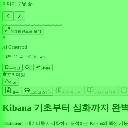
이미지 로딩 중...
전체화면으로 보기
A
AI Generated
2025. 11. 4.
·
61
Views
북마크
0
Share
프리미엄
신고
내용
코스
코스 (
5
)
퀴즈
퀴즈 (
0
)
실습
실습제출
Kibana 기초부터 심화까지 완
Elasticsearch 데이터를 시각화하고 분석하는 Kibana의