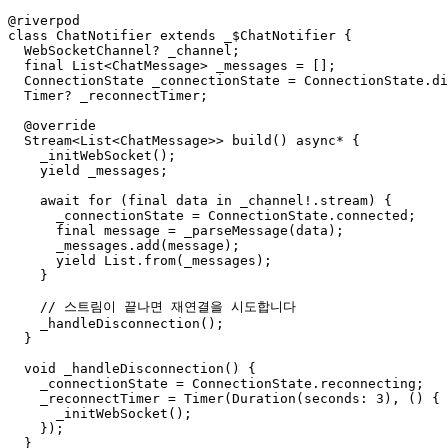
@riverpod

class ChatNotifier extends _$ChatNotifier {

  WebSocketChannel? _channel;

  final List<ChatMessage> _messages = [];

  ConnectionState _connectionState = ConnectionState.di
  Timer? _reconnectTimer;

  @override

  Stream<List<ChatMessage>> build() async* {

    _initWebSocket();

    yield _messages;

    await for (final data in _channel!.stream) {

      _connectionState = ConnectionState.connected;

      final message = _parseMessage(data);

      _messages.add(message);

      yield List.from(_messages);

    }

    // 스트림이 끝나면 재연결을 시도합니다

    _handleDisconnection();

  }

  void _handleDisconnection() {

    _connectionState = ConnectionState.reconnecting;

    _reconnectTimer = Timer(Duration(seconds: 3), () {

      _initWebSocket();

    });

  }
