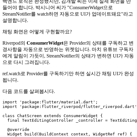
백엔드 로직은 완성했지만, 김개발 씨는 이제 실제 화면을 만
들어야 합니다. 박시니어 씨가 "ConsumerWidget으로
StreamNotifier를 watch하면 자동으로 UI가 업데이트돼요"라고
설명합니다.
채팅 화면은 어떻게 구현할까요?
Riverpod의
ConsumerWidget
은 Provider의 상태를 구독하고 변
경사항을 자동으로 반영하는 위젯입니다. 마치 유튜브 구독자
에게 알림이 가듯이, StreamNotifier의 상태가 변하면 UI가 자동
으로 다시 그려집니다.
ref.watch로 Provider를 구독하기만 하면 실시간 채팅 UI가 완성
됩니다.
다음 코드를 살펴봅시다.
import 'package:flutter/material.dart';

import 'package:flutter_riverpod/flutter_riverpod.dart'
class ChatScreen extends ConsumerWidget {

  final TextEditingController _controller = TextEditing
  @override

  Widget build(BuildContext context, WidgetRef ref) {
