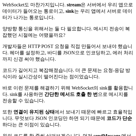
WebSocket도 마찬가지입니다.
stream
은 서버에서 우리 앱으로
데이터가 들어오는 통로이고,
sink
는 우리 앱에서 서버로 데이
터가 나가는 통로입니다.
양방향 통신을 위해서는 둘 다 필요합니다. 메시지 전송이 복
잡했던 시절에는 어땠을까요?
개발자들은 HTTP POST 요청을 직접 만들어서 보내야 했습니
다. 헤더를 설정하고, 바디를 JSON으로 인코딩하고, 에러 처리
까지 신경 써야 했습니다.
코드가 길어지고 복잡해졌습니다. 더 큰 문제는 요청-응답 방
식이라 실시간성이 떨어진다는 점이었습니다.
바로 이런 문제를 해결하기 위해 WebSocket의 sink를 활용합니
다. sink를 사용하면
간단한 메서드 호출 한 번
으로 메시지를
전송할 수 있습니다.
또한
연결이 유지된 상태
에서 보내기 때문에 빠르고 효율적입
니다. 무엇보다 JSON 인코딩만 하면 되기 때문에
코드가 단순
하다는 큰 이점이 있습니다.
위의 코드를 한 줄씩 살펴보겠습니다. 먼저
sendMessage
메서