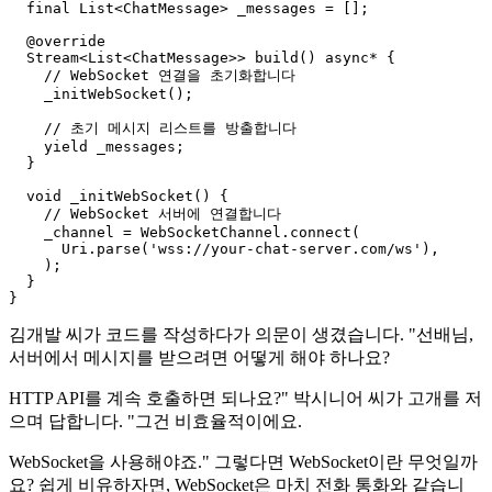
  final List<ChatMessage> _messages = [];

  @override

  Stream<List<ChatMessage>> build() async* {

    // WebSocket 연결을 초기화합니다

    _initWebSocket();

    // 초기 메시지 리스트를 방출합니다

    yield _messages;

  }

  void _initWebSocket() {

    // WebSocket 서버에 연결합니다

    _channel = WebSocketChannel.connect(

      Uri.parse('wss://your-chat-server.com/ws'),

    );

  }

김개발 씨가 코드를 작성하다가 의문이 생겼습니다. "선배님,
서버에서 메시지를 받으려면 어떻게 해야 하나요?
HTTP API를 계속 호출하면 되나요?" 박시니어 씨가 고개를 저
으며 답합니다. "그건 비효율적이에요.
WebSocket을 사용해야죠." 그렇다면 WebSocket이란 무엇일까
요? 쉽게 비유하자면, WebSocket은 마치 전화 통화와 같습니