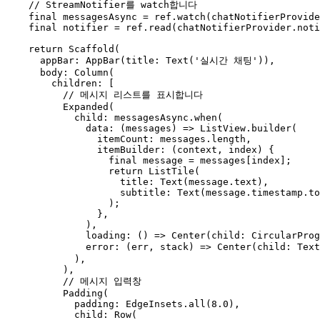
    // StreamNotifier를 watch합니다

    final messagesAsync = ref.watch(chatNotifierProvide
    final notifier = ref.read(chatNotifierProvider.noti
    return Scaffold(

      appBar: AppBar(title: Text('실시간 채팅')),

      body: Column(

        children: [

          // 메시지 리스트를 표시합니다

          Expanded(

            child: messagesAsync.when(

              data: (messages) => ListView.builder(

                itemCount: messages.length,

                itemBuilder: (context, index) {

                  final message = messages[index];

                  return ListTile(

                    title: Text(message.text),

                    subtitle: Text(message.timestamp.to
                  );

                },

              ),

              loading: () => Center(child: CircularProg
              error: (err, stack) => Center(child: Tex
            ),

          ),

          // 메시지 입력창

          Padding(

            padding: EdgeInsets.all(8.0),

            child: Row(
