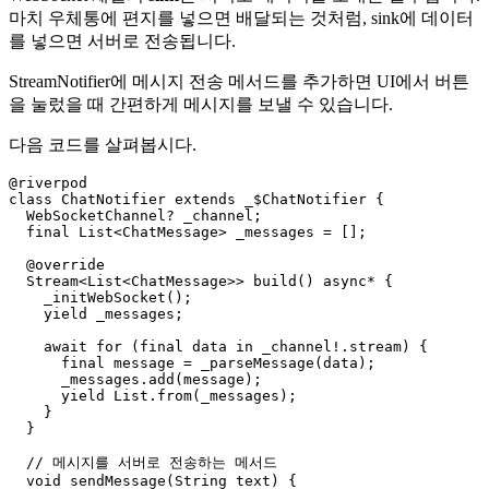
마치 우체통에 편지를 넣으면 배달되는 것처럼, sink에 데이터
를 넣으면 서버로 전송됩니다.
StreamNotifier에 메시지 전송 메서드를 추가하면 UI에서 버튼
을 눌렀을 때 간편하게 메시지를 보낼 수 있습니다.
다음 코드를 살펴봅시다.
@riverpod

class ChatNotifier extends _$ChatNotifier {

  WebSocketChannel? _channel;

  final List<ChatMessage> _messages = [];

  @override

  Stream<List<ChatMessage>> build() async* {

    _initWebSocket();

    yield _messages;

    await for (final data in _channel!.stream) {

      final message = _parseMessage(data);

      _messages.add(message);

      yield List.from(_messages);

    }

  }

  // 메시지를 서버로 전송하는 메서드

  void sendMessage(String text) {
