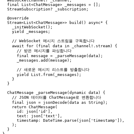
  WebSocketChannel? _channel;

  final List<ChatMessage> _messages = [];

  StreamSubscription? _subscription;

  @override

  Stream<List<ChatMessage>> build() async* {

    _initWebSocket();

    yield _messages;

    // WebSocket 메시지 스트림을 구독합니다

    await for (final data in _channel!.stream) {

      // 받은 메시지를 파싱합니다

      final message = _parseMessage(data);

      _messages.add(message);

      // 새로운 메시지 리스트를 방출합니다

      yield List.from(_messages);

    }

  }

  ChatMessage _parseMessage(dynamic data) {

    // JSON 데이터를 ChatMessage로 변환합니다

    final json = jsonDecode(data as String);

    return ChatMessage(

      id: json['id'],

      text: json['text'],

      timestamp: DateTime.parse(json['timestamp']),

    );

  }
