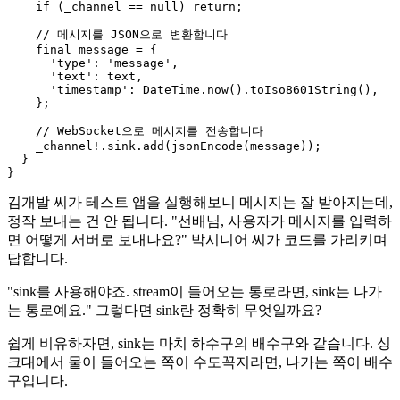
    if (_channel == null) return;

    // 메시지를 JSON으로 변환합니다

    final message = {

      'type': 'message',

      'text': text,

      'timestamp': DateTime.now().toIso8601String(),

    };

    // WebSocket으로 메시지를 전송합니다

    _channel!.sink.add(jsonEncode(message));

  }

김개발 씨가 테스트 앱을 실행해보니 메시지는 잘 받아지는데,
정작 보내는 건 안 됩니다. "선배님, 사용자가 메시지를 입력하
면 어떻게 서버로 보내나요?" 박시니어 씨가 코드를 가리키며
답합니다.
"sink를 사용해야죠. stream이 들어오는 통로라면, sink는 나가
는 통로예요." 그렇다면 sink란 정확히 무엇일까요?
쉽게 비유하자면, sink는 마치 하수구의 배수구와 같습니다. 싱
크대에서 물이 들어오는 쪽이 수도꼭지라면, 나가는 쪽이 배수
구입니다.