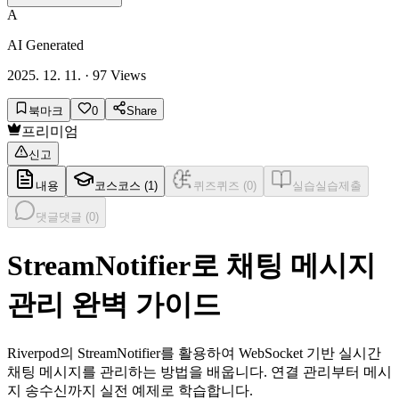
A
AI Generated
2025. 12. 11.
·
97
Views
북마크
0
Share
프리미엄
신고
내용
코스
코스 (
1
)
퀴즈
퀴즈 (
0
)
실습
실습제출
댓글
댓글 (
0
)
StreamNotifier로 채팅 메시지
관리 완벽 가이드
Riverpod의 StreamNotifier를 활용하여 WebSocket 기반 실시간
채팅 메시지를 관리하는 방법을 배웁니다. 연결 관리부터 메시
지 송수신까지 실전 예제로 학습합니다.