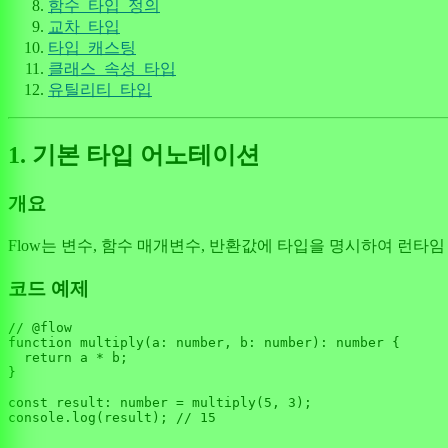
함수_타입_정의
교차_타입
타입_캐스팅
클래스_속성_타입
유틸리티_타입
1. 기본 타입 어노테이션
개요
Flow는 변수, 함수 매개변수, 반환값에 타입을 명시하여 런타
코드 예제
// @flow
function
multiply
(
a: number, b: number
): number {

return
 a * b;

}

const
result
: number = 
multiply
(
5
, 
3
console
.
log
(result); 
// 15