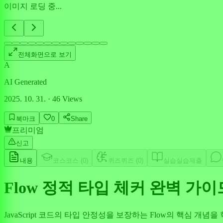
이미지 로딩 중...
전체화면으로 보기
A
AI Generated
2025. 10. 31.
·
46
Views
북마크
0
Share
프리미엄
신고
내용
코스
코스 (
0
)
퀴즈
퀴즈 (
0
)
실습
실습제출
Flow 정적 타입 체커 완벽 가이
JavaScript 코드의 타입 안정성을 보장하는 Flow의 핵심 