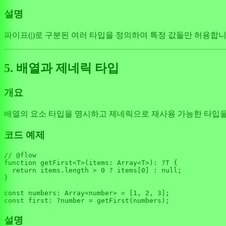
설명
파이프(|)로 구분된 여러 타입을 정의하여 특정 값들만 허용합
5. 배열과 제네릭 타입
개요
배열의 요소 타입을 명시하고 제네릭으로 재사용 가능한 타입을
코드 예제
// @flow
function
 getFirst<T>(
items
: 
Array
<T>): ?T {

return
 items.
length
 > 
0
 ? items[
0
] : 
null
;

}

const
numbers
: 
Array
<number> = [
1
, 
2
, 
3
const
first
: ?number = 
getFirst
설명