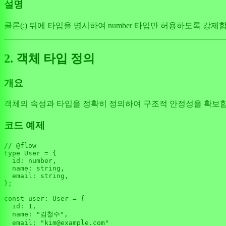
설명
콜론(:) 뒤에 타입을 명시하여 number 타입만 허용하도록 강제
2. 객체 타입 정의
개요
객체의 속성과 타입을 정확히 정의하여 구조적 안정성을 확보합
코드 예제
// @flow
type 
User
 = {

id
: number,

name
: string,

email
: string,

};

const
user
: 
User
 = {

id
: 
1
,

name
: 
"김철수"
,

email
: 
"kim@example.com"