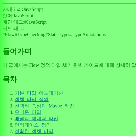
카테고리:
JavaScript
언어:
JavaScript
메인 태그:
#
JavaScript
서브 태그:
#
Flow
#
TypeChecking
#
StaticTypes
#
TypeAnnotations
들어가며
이 글에서는 Flow 정적 타입 체커 완벽 가이드에 대해 상세히 
목차
기본_타입_어노테이션
객체_타입_정의
선택적_속성과_Maybe_타입
유니온_타입
배열과_제네릭_타입
인터페이스_정의
정확한_객체_타입