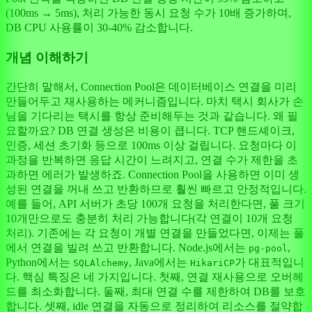
(100ms → 5ms), 처리 가능한 동시 요청 수가 10배 증가하며,
DB CPU 사용률이 30-40% 감소합니다.
개념 이해하기
간단히 말해서, Connection Pool은 데이터베이스 연결을 미리
만들어두고 재사용하는 메커니즘입니다. 마치 택시 회사가 손
님을 기다리는 택시를 항상 준비해두는 것과 같습니다. 왜 필
요할까요? DB 연결 생성은 비용이 큽니다. TCP 핸드셰이크,
인증, 세션 초기화 등으로 100ms 이상 걸립니다. 요청마다 이
과정을 반복하면 응답 시간이 느려지고, 연결 수가 제한을 초
과하면 에러가 발생하죠. Connection Pool을 사용하면 이미 생
성된 연결을 꺼내 쓰고 반환하므로 훨씬 빠르고 안정적입니다.
예를 들어, API 서버가 초당 100개 요청을 처리한다면, 풀 크기
10개만으로도 충분히 처리 가능합니다(각 연결이 10개 요청
처리). 기존에는 각 요청이 개별 연결을 만들었다면, 이제는 풀
에서 연결을 빌려 쓰고 반환합니다. Node.js에서는
,
pg-pool
Python에서는
, Java에서는
가 대표적입니
SQLAlchemy
HikariCP
다. 핵심 특징은 네 가지입니다. 첫째, 연결 재사용으로 오버헤
드를 최소화합니다. 둘째, 최대 연결 수를 제한하여 DB를 보호
합니다. 셋째, idle 연결을 자동으로 정리하여 리소스를 절약합