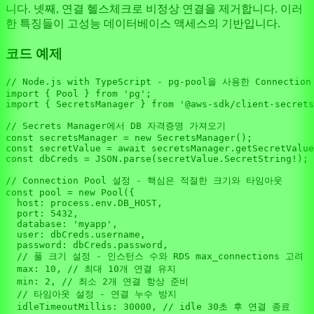
니다. 넷째, 연결 헬스체크로 비정상 연결을 제거합니다. 이러
한 특징들이 고성능 데이터베이스 액세스의 기반입니다.
코드 예제
// Node.js with TypeScript - pg-pool을 사용한 Connection
import
 { 
Pool
 } 
from
'pg'
import
 { 
SecretsManager
 } 
from
'@aws-sdk/client-secrets
// Secrets Manager에서 DB 자격증명 가져오기
const
 secretsManager = 
new
SecretsManager
const
 secretValue = 
await
 secretsManager.
getSecretValue
const
 dbCreds = 
JSON
.
parse
(secretValue.
SecretString
!);

// Connection Pool 설정 - 핵심은 적절한 크기와 타임아웃
const
 pool = 
new
Pool
({

host
: process.
env
.
DB_HOST
,

port
: 
5432
,

database
: 
'myapp'
,

user
: dbCreds.
username
,

password
: dbCreds.
password
,

// 풀 크기 설정 - 인스턴스 수와 RDS max_connections 고려
max
: 
10
, 
// 최대 10개 연결 유지
min
: 
2
, 
// 최소 2개 연결 항상 준비
// 타임아웃 설정 - 연결 누수 방지
idleTimeoutMillis
: 
30000
, 
// idle 30초 후 연결 종료