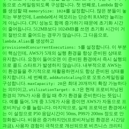
동으로 스케일링되도록 구성합니다. 첫 번째로, Lambda 함수
를 생성할 때
를 설정합니다. 많은 분들이 놓
memorySize: 1024
치는 부분인데, Lambda에서 메모리는 단순히 RAM만 늘리는
게 아닙니다. CPU 성능도 함께 증가하기 때문에 초기화 시간
이 줄어듭니다. 512MB보다 1024MB를 쓰면 초기화 시간이 거
의 절반으로 줄어드는 경우가 많습니다. 그 다음으로,
를 생성하고
lambda.Alias
를 설정합니다. 이 부분
provisionedConcurrentExecutions: 5
이 핵심인데, AWS가 5개의 실행 환경을 항상 준비된 상태로
유지합니다. 요청이 들어오면 이 준비된 환경에서 즉시 실행되
므로 콜드 스타트가 발생하지 않습니다. 내부적으로 AWS는
이 환경들을 주기적으로 재활용하면서도 항상 준비된 상태를
유지합니다. 세 번째로,
으로 오토스케일링을
addAutoScaling
구성합니다.
은 최대 20개까지 확장 가능하다
maxCapacity: 20
는 의미이고,
은 현재 프로비저닝된
utilizationTarget: 0.7
환경의 70%가 사용 중일 때 추가 환경을 준비한다는 뜻입니
다. 예를 들어, 5개 중 3.5개가 사용 중이면 AWS가 자동으로 프
로비저닝 수를 늘립니다. 마지막으로, 실제 프로덕션 환경에서
는 이 설정으로 P50 응답시간이 50ms, P99가 200ms 정도로 안
정화됩니다. 비용은 증가하지만(프로비저닝된 환경은 시간당
과금), 사용자 경험이 극적으로 개선되므로 비즈니스 크리티