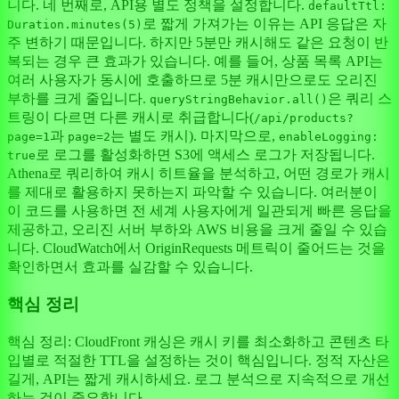
니다. 네 번째로, API용 별도 정책을 설정합니다.
defaultTtl:
로 짧게 가져가는 이유는 API 응답은 자
Duration.minutes(5)
주 변하기 때문입니다. 하지만 5분만 캐시해도 같은 요청이 반
복되는 경우 큰 효과가 있습니다. 예를 들어, 상품 목록 API는
여러 사용자가 동시에 호출하므로 5분 캐시만으로도 오리진
부하를 크게 줄입니다.
은 쿼리 스
queryStringBehavior.all()
트링이 다르면 다른 캐시로 취급합니다(
/api/products?
과
는 별도 캐시). 마지막으로,
page=1
page=2
enableLogging:
로 로그를 활성화하면 S3에 액세스 로그가 저장됩니다.
true
Athena로 쿼리하여 캐시 히트율을 분석하고, 어떤 경로가 캐시
를 제대로 활용하지 못하는지 파악할 수 있습니다. 여러분이
이 코드를 사용하면 전 세계 사용자에게 일관되게 빠른 응답을
제공하고, 오리진 서버 부하와 AWS 비용을 크게 줄일 수 있습
니다. CloudWatch에서 OriginRequests 메트릭이 줄어드는 것을
확인하면서 효과를 실감할 수 있습니다.
핵심 정리
핵심 정리: CloudFront 캐싱은 캐시 키를 최소화하고 콘텐츠 타
입별로 적절한 TTL을 설정하는 것이 핵심입니다. 정적 자산은
길게, API는 짧게 캐시하세요. 로그 분석으로 지속적으로 개선
하는 것이 중요합니다.