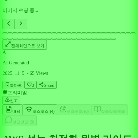
이미지 로딩 중...
전체화면으로 보기
A
AI Generated
2025. 11. 5.
·
65
Views
북마크
0
Share
프리미엄
신고
내용
코스
코스 (
4
)
퀴즈
퀴즈 (
0
)
실습
실습제출
댓글
댓글 (
0
)