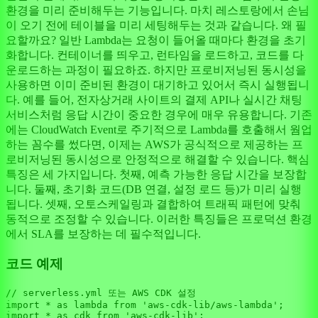
환경을 미리 준비해두는 기능입니다. 마치 레스토랑에서 손님
이 오기 전에 테이블을 미리 세팅해두는 것과 같습니다. 왜 필
요할까요? 일반 Lambda는 요청이 들어올 때마다 환경을 초기
화합니다. 컨테이너를 띄우고, 런타임을 로드하고, 코드를 다
운로드하는 과정이 필요하죠. 하지만 프로비저닝된 동시성을
사용하면 이미 준비된 환경이 대기하고 있어서 즉시 실행됩니
다. 예를 들어, 전자상거래 사이트의 결제 API나 실시간 채팅
서비스처럼 응답 시간이 중요한 경우에 매우 유용합니다. 기존
에는 CloudWatch Event로 주기적으로 Lambda를 호출해서 웜업
하는 꼼수를 썼다면, 이제는 AWS가 공식적으로 제공하는 프
로비저닝된 동시성으로 안정적으로 해결할 수 있습니다. 핵심
특징은 세 가지입니다. 첫째, 예측 가능한 응답 시간을 보장합
니다. 둘째, 초기화 코드(DB 연결, 설정 로드 등)가 미리 실행
됩니다. 셋째, 오토스케일링과 결합하여 트래픽 패턴에 맞춰
동적으로 조정할 수 있습니다. 이러한 특징들은 프로덕션 환경
에서 SLA를 보장하는 데 필수적입니다.
코드 예제
// serverless.yml 또는 AWS CDK 설정
import
 * 
as
 lambda 
from
'aws-cdk-lib/aws-lambda'
import
 * 
as
 cdk 
from
'aws-cdk-lib'
;
