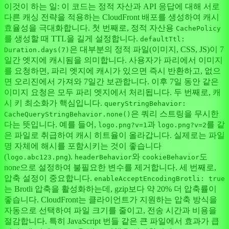
이것이 하는 일: 이 코드는 정적 자산과 API 응답에 대해 서로
다른 캐싱 전략을 적용하는 CloudFront 배포를 생성하여 캐시
효율성을 극대화합니다. 첫 번째로, 정적 자산용
CachePolicy
를 생성할 때 TTL을 길게 설정합니다.
defaultTtl:
은 대부분의 정적 파일(이미지, CSS, JS)이 7
Duration.days(7)
일간 엣지에 캐시됨을 의미합니다. 사용자가 파리에서 이미지
를 요청하면, 파리 엣지에 캐시가 있으면 즉시 반환하고, 없으
면 오리진에서 가져와 7일간 보관합니다. 이후 7일 동안 같은
이미지 요청은 모두 파리 엣지에서 처리됩니다. 두 번째로, 캐
시 키 최소화가 핵심입니다.
queryStringBehavior:
은 쿼리 스트링을 무시한
CacheQueryStringBehavior.none()
다는 뜻입니다. 예를 들어,
과
를 같
logo.png?v=1
logo.png?v=2
은 파일로 취급하여 캐시 히트율이 올라갑니다. 실제로는 파일
명 자체에 해시를 포함시키는 것이 좋습니다
(
).
와
도
logo.abc123.png
headerBehavior
cookieBehavior
none으로 설정하여 불필요한 변수를 제거합니다. 세 번째로,
압축 설정이 중요합니다.
enableAcceptEncodingBrotli: true
는 Brotli 압축을 활성화하는데, gzip보다 약 20% 더 압축률이
좋습니다. CloudFront는 클라이언트가 지원하는 압축 방식을
자동으로 선택하여 파일 크기를 줄이고, 전송 시간과 비용을
절감합니다. 특히 JavaScript 번들 같은 큰 파일에서 효과가 큽