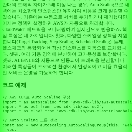
간대의 트래픽 차이가 5배 이상 나는 경우, Auto Scaling으로 새
벽에는 최소한의 인스턴스만 유지하여 비용을 크게 절감할 수
있습니다. 기존에는 수동으로 서버를 추가하거나 제거했다면,
이제는 정책만 설정하면 AWS가 자동으로 처리합니다.
CloudWatch 메트릭을 모니터링하며 실시간으로 반응하죠. 핵
심 특징은 네 가지입니다. 첫째, 다양한 스케일링 정책을 지원
합니다(Target Tracking, Step Scaling, Scheduled Scaling). 둘째,
헬스체크와 통합되어 비정상 인스턴스를 자동으로 교체합니
다. 셋째, 여러 가용 영역에 분산하여 고가용성을 보장합니다.
넷째, ALB/NLB와 자동으로 연동되어 트래픽을 분산합니다.
이러한 특징들이 프로덕션 환경에서 안정적이고 비용 효율적
인 서비스 운영을 가능하게 합니다.
코드 예제
// AWS CDK로 Auto Scaling 구성
import
 * 
as
 autoscaling 
from
'aws-cdk-lib/aws-autoscali
import
 * 
as
 ec2 
from
'aws-cdk-lib/aws-ec2'
import
 * 
as
 elbv2 
from
'aws-cdk-lib/aws-elasticloadbala
// Auto Scaling 그룹 생성
const
 asg = 
new
 autoscaling.
AutoScalingGroup
(
this
, 
'Web
  vpc,
