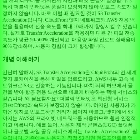
십 개의 라우터를 거치면서 지연과 패킷 손실이 발생합니다.
특히 퍼블릭 인터넷은 품질이 보장되지 않아 업로드 속도가 일
정하지 않습니다. 바로 이럴 때 필요한 것이 S3 Transfer
Acceleration입니다. CloudFront 엣지 네트워크와 AWS 전용 백
본을 활용하여 전송 속도를 최대 10배까지 향상시킬 수 있습니
다. 실제로 Transfer Acceleration을 적용하면 대륙 간 파일 전송
속도가 평균 50-500% 개선되고, 대용량 파일 업로드 실패율이
90% 감소하며, 사용자 경험이 크게 향상됩니다.
개념 이해하기
간단히 말해서, S3 Transfer Acceleration은 CloudFront의 전 세계
엣지 로케이션을 통해 파일을 업로드하고, AWS 내부 고속 네
트워크로 S3로 전송하는 기능입니다. 마치 지역 허브에서 물
건을 받아 항공 전용 노선으로 빠르게 배송하는 택배 서비스와
같습니다. 왜 필요할까요? 퍼블릭 인터넷은 최선형 서비스
(Best Effort)라 속도가 보장되지 않습니다. 하지만 사용자가 가
까운 엣지로 업로드하면 거리가 짧아져 빠르고, 엣지에서 S3
까지는 AWS의 프라이빗 네트워크를 사용하므로 훨씬 안정적
이고 빠릅니다. 예를 들어, 사용자 제작 콘텐츠(UGC) 플랫폼
이나 글로벌 파일 공유 서비스에서는 Transfer Acceleration이 필
수입니다. 기존에는 사용자가 직접 S3 리전 엔드포인트로 업