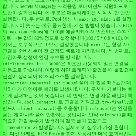
합니다. Secrets Manager는 자격증명 로테이션도 지원하므로
보안이 강화됩니다. 이 부분은 애플리케이션 시작 시 한 번만
실행됩니다. 두 번째로, Pool 생성 시
를 설정
max: 10, min: 2
합니다. 이 숫자는 매우 중요한데, 계산 방법이 있습니다. RDS
의 max_connections(예: 100)를 애플리케이션 인스턴스 수(예:
5)로 나눈 값의 80% 정도로 설정합니다(100 / 5 * 0.8 = 16). 여
기서는 보수적으로 10으로 설정했습니다.
는 항상 2개
min: 2
연결을 준비해두어 첫 요청도 빠르게 처리합니다. 세 번째로,
타임아웃 설정이 연결 누수를 방지합니다.
은 30초간 사용되지 않은 연결을
idleTimeoutMillis: 30000
자동으로 닫습니다. 이렇게 하면 트래픽이 줄었을 때 불필요한
연결이 정리되어 RDS 리소스를 절약합니다.
은 풀이 꽉 찼을 때 5초간 대
connectionTimeoutMillis: 5000
기하다가 타임아웃 에러를 발생시킵니다. 무한 대기보다는 빠
르게 실패하는 것이 낫습니다. 네 번째로, 연결 사용 패턴이 핵
심입니다.
로 연결을 가져오고,
로
pool.connect()
try-finally
반드시
를 호출합니다.
는 연결을
client.release()
release()
닫는 게 아니라 풀에 반환하는 것입니다. 만약
를 빼
release()
먹으면 연결 누수가 발생하여 결국 풀이 고갈되고
"TimeoutError"가 발생합니다. 실제로 이 실수가 가장 흔합니
다. 다섯 번째로, RDS Proxy를 함께 사용하면 더욱 효과적입니