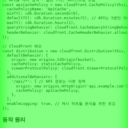
const
 apiCachePolicy = 
new
 cloudfront.
CachePolicy
(
this
,
cachePolicyName
: 
'ApiCache'
,

minTtl
: cdk.
Duration
.
seconds
(
0
),

defaultTtl
: cdk.
Duration
.
minutes
(
5
), 
// API는 5분만 캐
maxTtl
: cdk.
Duration
.
hours
(
1
),

queryStringBehavior
: cloudfront.
CacheQueryStringBehav
headerBehavior
: cloudfront.
CacheHeaderBehavior
.
allowL
});

// CloudFront 배포
const
 distribution = 
new
 cloudfront.
Distribution
(
this
, 
defaultBehavior
: {

origin
: 
new
 origins.
S3Origin
(bucket),

cachePolicy
: staticCachePolicy,

viewerProtocolPolicy
: cloudfront.
ViewerProtocolPoli
  },

additionalBehaviors
: {

'/api/*'
: { 
// API 경로는 다른 정책
origin
: 
new
 origins.
HttpOrigin
(
'api.example.com'
)
cachePolicy
: apiCachePolicy,

    },

  },

enableLogging
: 
true
, 
// 캐시 히트율 분석을 위한 로깅
동작 원리