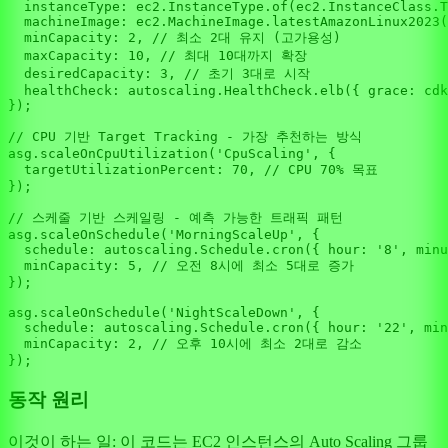
instanceType
: ec2.
InstanceType
.
of
(ec2.
InstanceClass
.
T
machineImage
: ec2.
MachineImage
.
latestAmazonLinux2023
(
minCapacity
: 
2
, 
// 최소 2대 유지 (고가용성)
maxCapacity
: 
10
, 
// 최대 10대까지 확장
desiredCapacity
: 
3
, 
// 초기 3대로 시작
healthCheck
: autoscaling.
HealthCheck
.
elb
({ 
grace
: cdk
});

// CPU 기반 Target Tracking - 가장 추천하는 방식
asg.
scaleOnCpuUtilization
(
'CpuScaling'
, {

targetUtilizationPercent
: 
70
, 
// CPU 70% 목표
});

// 스케줄 기반 스케일링 - 예측 가능한 트래픽 패턴
asg.
scaleOnSchedule
(
'MorningScaleUp'
, {

schedule
: autoscaling.
Schedule
.
cron
({ 
hour
: 
'8'
, 
minu
minCapacity
: 
5
, 
// 오전 8시에 최소 5대로 증가
});

asg.
scaleOnSchedule
(
'NightScaleDown'
, {

schedule
: autoscaling.
Schedule
.
cron
({ 
hour
: 
'22'
, 
min
minCapacity
: 
2
, 
// 오후 10시에 최소 2대로 감소
동작 원리
이것이 하는 일: 이 코드는 EC2 인스턴스의 Auto Scaling 그룹