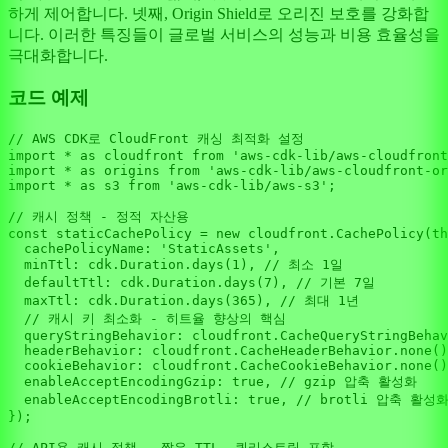
하게 제어합니다. 넷째, Origin Shield로 오리진 보호를 강화합
니다. 이러한 특징들이 글로벌 서비스의 성능과 비용 효율성을
극대화합니다.
코드 예제
// AWS CDK로 CloudFront 캐싱 최적화 설정
import
 * 
as
 cloudfront 
from
'aws-cdk-lib/aws-cloudfront
import
 * 
as
 origins 
from
'aws-cdk-lib/aws-cloudfront-or
import
 * 
as
 s3 
from
'aws-cdk-lib/aws-s3'
;

// 캐시 정책 - 정적 자산용
const
 staticCachePolicy = 
new
 cloudfront.
CachePolicy
(
th
cachePolicyName
: 
'StaticAssets'
,

minTtl
: cdk.
Duration
.
days
(
1
), 
// 최소 1일
defaultTtl
: cdk.
Duration
.
days
(
7
), 
// 기본 7일
maxTtl
: cdk.
Duration
.
days
(
365
), 
// 최대 1년
// 캐시 키 최소화 - 히트율 향상의 핵심
queryStringBehavior
: cloudfront.
CacheQueryStringBehav
headerBehavior
: cloudfront.
CacheHeaderBehavior
.
none
()
cookieBehavior
: cloudfront.
CacheCookieBehavior
.
none
()
enableAcceptEncodingGzip
: 
true
, 
// gzip 압축 활성화
enableAcceptEncodingBrotli
: 
true
, 
// brotli 압축 활성
});

// API용 캐시 정책 - 짧은 TTL, 쿼리스트링 포함