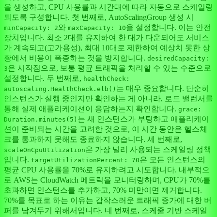
을 생성하고, CPU 사용률과 시간대에 따라 자동으로 스케일링
되도록 구성합니다. 첫 번째로, AutoScalingGroup 생성 시
와
을 설정합니다. 이는 안전
minCapacity: 2
maxCapacity: 10
장치입니다. 최소 2대를 유지하여 한 대가 다운되어도 서비스
가 계속되고(고가용성), 최대 10대로 제한하여 예상치 못한 상
황에서 비용이 폭증하는 것을 방지합니다.
desiredCapacity:
은 시작점으로, 보통 평균 트래픽을 처리할 수 있는 수준으로
3
설정합니다. 두 번째로,
healthCheck:
는 매우 중요합니다. 단순히
autoscaling.HealthCheck.elb()
인스턴스가 실행 중인지만 확인하는 게 아니라, 로드 밸런서를
통해 실제 애플리케이션이 응답하는지 확인합니다.
grace:
는 새 인스턴스가 부팅하고 애플리케이
Duration.minutes(5)
션이 준비되는 시간을 고려한 것으로, 이 시간 동안은 헬스체
크를 통과하지 못해도 종료하지 않습니다. 세 번째로,
은 가장 널리 사용되는 스케일링 정책
scaleOnCpuUtilization
입니다.
은 모든 인스턴스의
targetUtilizationPercent: 70
평균 CPU 사용률을 70%로 유지하려고 시도합니다. 내부적으
로 AWS는 CloudWatch 메트릭을 모니터링하며, CPU가 70%를
초과하면 인스턴스를 추가하고, 70% 미만이면 제거합니다.
70%를 목표로 하는 이유는 갑작스러운 트래픽 증가에 대한 버
퍼를 남겨두기 위해서입니다. 네 번째로, 스케줄 기반 스케일