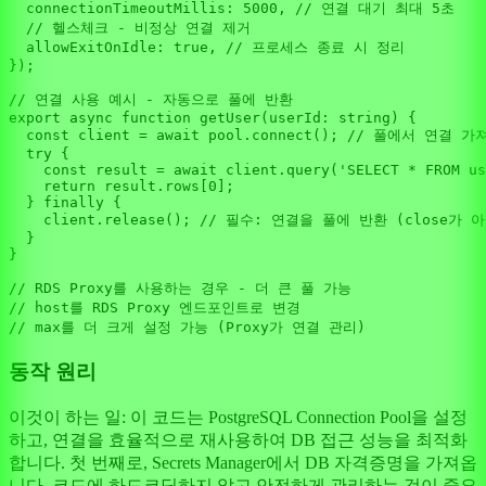
connectionTimeoutMillis
: 
5000
, 
// 연결 대기 최대 5초
// 헬스체크 - 비정상 연결 제거
allowExitOnIdle
: 
true
, 
// 프로세스 종료 시 정리
});

// 연결 사용 예시 - 자동으로 풀에 반환
export
async
function
getUser
(
userId
: 
string
) {

const
 client = 
await
 pool.
connect
(); 
// 풀에서 연결 가
try
 {

const
 result = 
await
 client.
query
(
'SELECT * FROM us
return
 result.
rows
[
0
];

  } 
finally
 {

    client.
release
(); 
// 필수: 연결을 풀에 반환 (close가 아
  }

}

// RDS Proxy를 사용하는 경우 - 더 큰 풀 가능
// host를 RDS Proxy 엔드포인트로 변경
// max를 더 크게 설정 가능 (Proxy가 연결 관리)
동작 원리
이것이 하는 일: 이 코드는 PostgreSQL Connection Pool을 설정
하고, 연결을 효율적으로 재사용하여 DB 접근 성능을 최적화
합니다. 첫 번째로, Secrets Manager에서 DB 자격증명을 가져옵
니다. 코드에 하드코딩하지 않고 안전하게 관리하는 것이 중요