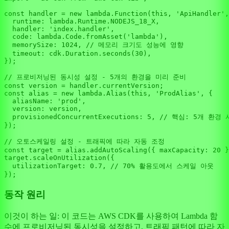
const
 handler = 
new
 lambda.
Function
(
this
, 
'ApiHandler'
,
runtime
: lambda.
Runtime
.
NODEJS_18_X
,

handler
: 
'index.handler'
,

code
: lambda.
Code
.
fromAsset
(
'lambda'
),

memorySize
: 
1024
, 
// 메모리 크기도 성능에 영향
timeout
: cdk.
Duration
.
seconds
(
30
),

});

// 프로비저닝된 동시성 설정 - 5개의 환경을 미리 준비
const
 version = handler.
currentVersion
const
 alias = 
new
 lambda.
Alias
(
this
, 
'ProdAlias'
, {

aliasName
: 
'prod'
,

version
: version,

provisionedConcurrentExecutions
: 
5
, 
// 핵심: 5개 환경
});

// 오토스케일링 설정 - 트래픽에 따라 자동 조정
const
 target = alias.
addAutoScaling
({ 
maxCapacity
: 
20
 }
target.
scaleOnUtilization
({

utilizationTarget
: 
0.7
, 
// 70% 활용도에서 스케일 아웃
동작 원리
이것이 하는 일: 이 코드는 AWS CDK를 사용하여 Lambda 함
수에 프로비저닝된 동시성을 설정하고, 트래픽 패턴에 따라 자