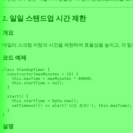
2. 일일 스탠드업 시간 제한
개요
데일리 스크럼 미팅의 시간을 제한하여 효율성을 높이고, 각 
코드 예제
class
StandupTimer
 {

constructor
(
maxMinutes = 
15
) {

this
.
maxTime
 = maxMinutes * 
60000
;

this
.
startTime
 = 
null
;

  }

start
(
) {

this
.
startTime
 = 
Date
.
now
();

setTimeout
(
() =>
alert
(
'시간 초과!'
), 
this
.
maxTime
);

  }

설명