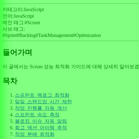
카테고리:
JavaScript
언어:
JavaScript
메인 태그:
#
Scrum
서브 태그:
#
Sprint
#
Backlog
#
TaskManagement
#
Optimization
들어가며
이 글에서는 Scrum 성능 최적화 가이드에 대해 상세히 알아보
목차
스프린트_백로그_최적화
일일_스탠드업_시간_제한
작업_진행률_자동_계산
스프린트_속도_측정
블로킹_이슈_자동_알림
회고_액션_아이템_추적
작업_분배_최적화