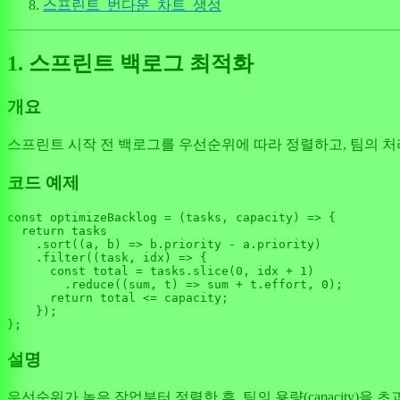
스프린트_번다운_차트_생성
1. 스프린트 백로그 최적화
개요
스프린트 시작 전 백로그를 우선순위에 따라 정렬하고, 팀의 처
코드 예제
const
optimizeBacklog
 = (
tasks, capacity
) => {

return
 tasks

    .
sort
(
(
a, b
) =>
 b.
priority
 - a.
priority
)

    .
filter
(
(
task, idx
) =>
 {

const
 total = tasks.
slice
(
0
, idx + 
1
)

        .
reduce
(
(
sum, t
) =>
 sum + t.
effort
, 
0
);

return
 total <= capacity;

    });

설명
우선순위가 높은 작업부터 정렬한 후, 팀의 용량(capacity)을