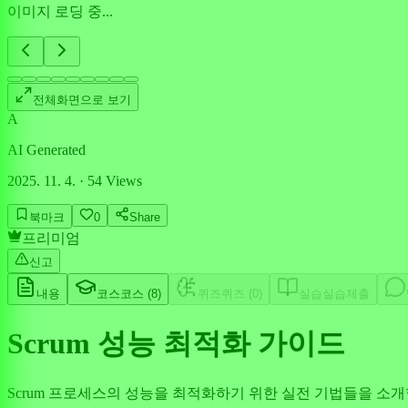
이미지 로딩 중...
전체화면으로 보기
A
AI Generated
2025. 11. 4.
·
54
Views
북마크
0
Share
프리미엄
신고
내용
코스
코스 (
8
)
퀴즈
퀴즈 (
0
)
실습
실습제출
Scrum 성능 최적화 가이드
Scrum 프로세스의 성능을 최적화하기 위한 실전 기법들을 소개합