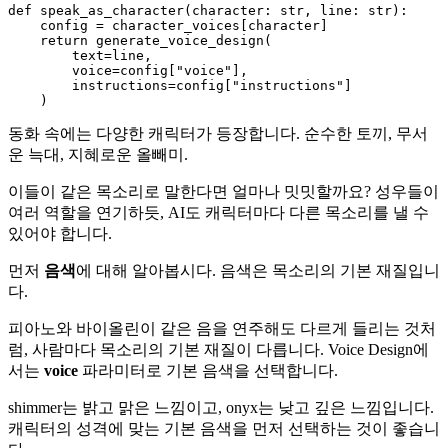
def
speak_as_character
(
character: 
str
, line: 
str
):

    config = character_voices[character]

return
 generate_voice_design(

        text=line,

        voice=config[
"voice"
],

        instructions=config[
"instructions"
]

동화 속에는 다양한 캐릭터가 등장합니다. 순수한 토끼, 무서
운 늑대, 지혜로운 올빼미.
이들이 같은 목소리로 말한다면 얼마나 밋밋할까요? 성우들이
여러 역할을 연기하듯, AI도 캐릭터마다 다른 목소리를 낼 수
있어야 합니다.
먼저
음색
에 대해 알아봅시다. 음색은 목소리의 기본 재질입니
다.
피아노와 바이올린이 같은 음을 연주해도 다르게 들리는 것처
럼, 사람마다 목소리의 기본 재질이 다릅니다. Voice Design에
서는
voice
파라미터로 기본 음색을 선택합니다.
shimmer는 밝고 맑은 느낌이고, onyx는 낮고 깊은 느낌입니다.
캐릭터의 성격에 맞는 기본 음색을 먼저 선택하는 것이 좋습니