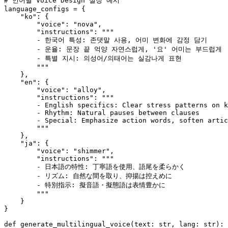
# 언어별 Voice Design 설정 예시
language_configs = {

"ko"
: {

"voice"
: 
"nova"
,

"instructions"
: 
"""

        - 한국어 특성: 존댓말 사용, 어미 변화에 감정 담기

        - 운율: 문장 끝 억양 자연스럽게, '요' 어미는 부드럽게

        - 특별 지시: 의성어/의태어는 실감나게 표현

        """
    },

"en"
: {

"voice"
: 
"alloy"
,

"instructions"
: 
"""

        - English specifics: Clear stress patterns on k
        - Rhythm: Natural pauses between clauses

        - Special: Emphasize action words, soften artic
        """
    },

"ja"
: {

"voice"
: 
"shimmer"
,

"instructions"
: 
"""

        - 日本語の特性: 丁寧語を使用、語尾を柔らかく

        - リズム: 自然な間を取り、抑揚は控えめに

        - 特別指示: 擬音語・擬態語は表情豊かに

        """
    }

}

def
generate_multilingual_voice
(
text: 
str
, lang: 
str
):
