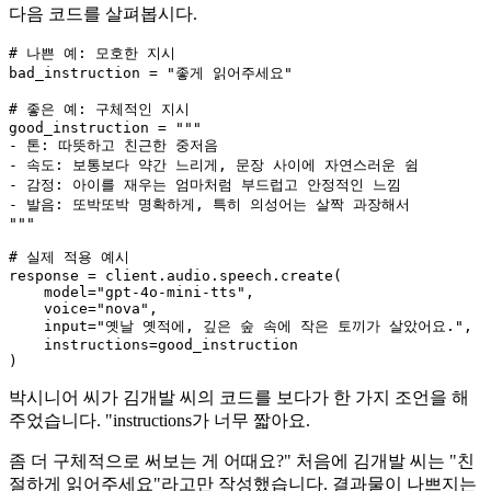
다음 코드를 살펴봅시다.
# 나쁜 예: 모호한 지시
bad_instruction = 
"좋게 읽어주세요"
# 좋은 예: 구체적인 지시
good_instruction = 
"""

- 톤: 따뜻하고 친근한 중저음

- 속도: 보통보다 약간 느리게, 문장 사이에 자연스러운 쉼

- 감정: 아이를 재우는 엄마처럼 부드럽고 안정적인 느낌

- 발음: 또박또박 명확하게, 특히 의성어는 살짝 과장해서

"""
# 실제 적용 예시
response = client.audio.speech.create(

    model=
"gpt-4o-mini-tts"
,

    voice=
"nova"
,

input
=
"옛날 옛적에, 깊은 숲 속에 작은 토끼가 살았어요."
,

    instructions=good_instruction

박시니어 씨가 김개발 씨의 코드를 보다가 한 가지 조언을 해
주었습니다. "instructions가 너무 짧아요.
좀 더 구체적으로 써보는 게 어때요?" 처음에 김개발 씨는 "친
절하게 읽어주세요"라고만 작성했습니다. 결과물이 나쁘지는