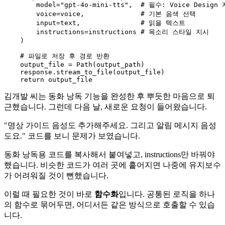
        model=
"gpt-4o-mini-tts"
,  
# 필수: Voice Design
        voice=voice,              
# 기본 음색 선택
input
=text,               
# 읽을 텍스트
        instructions=instructions 
# 목소리 스타일 지시
    )

# 파일로 저장 후 경로 반환
    output_file = Path(output_path)

    response.stream_to_file(output_file)

return
김개발 씨는 동화 낭독 기능을 완성한 후 뿌듯한 마음으로 퇴
근했습니다. 그런데 다음 날, 새로운 요청이 들어왔습니다.
"명상 가이드 음성도 추가해주세요. 그리고 알림 메시지 음성
도요." 코드를 보니 문제가 보였습니다.
동화 낭독용 코드를 복사해서 붙여넣고, instructions만 바꿔야
했습니다. 비슷한 코드가 여러 곳에 흩어지면 나중에 유지보수
가 어려워질 것이 뻔했습니다.
이럴 때 필요한 것이 바로
함수화
입니다. 공통된 로직을 하나
의 함수로 묶어두면, 어디서든 같은 방식으로 호출할 수 있습
니다.