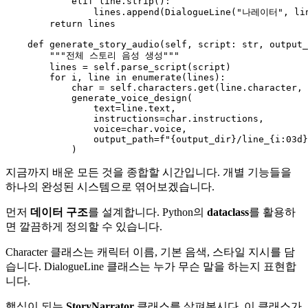
elif
 line.strip():

                lines.append(DialogueLine(
"나레이터"
, lin
return
 lines

def
generate_story_audio
(
self, script: 
str
, output_
"""전체 스토리 음성 생성"""
        lines = 
self
.parse_script(script)

for
 i, line 
in
enumerate
(lines):

            char = 
self
.characters.get(line.character, 
            generate_voice_design(

                text=line.text,

                instructions=char.instructions,

                voice=char.voice,

                output_path=
f"
{output_dir}
/line_
{i:03d}
지금까지 배운 모든 것을 종합할 시간입니다. 개별 기능들을
하나의 완성된 시스템으로 엮어보겠습니다.
먼저
데이터 구조
를 설계합니다. Python의
dataclass
를 활용하
면 깔끔하게 정의할 수 있습니다.
Character 클래스는 캐릭터 이름, 기본 음색, 스타일 지시를 담
습니다. DialogueLine 클래스는 누가 무슨 말을 하는지 표현합
니다.
핵심이 되는
StoryNarrator
클래스를 살펴봅시다. 이 클래스가