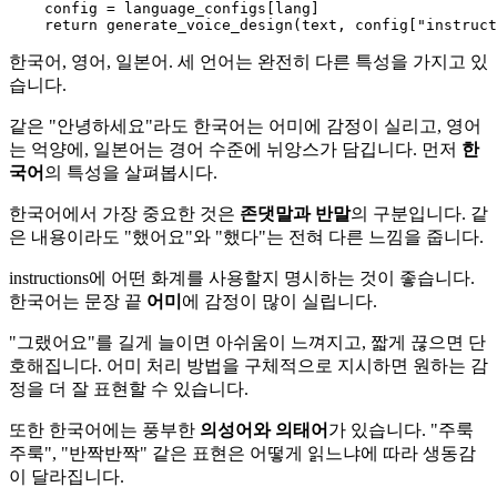
    config = language_configs[lang]

return
 generate_voice_design(text, config[
"instruct
한국어, 영어, 일본어. 세 언어는 완전히 다른 특성을 가지고 있
습니다.
같은 "안녕하세요"라도 한국어는 어미에 감정이 실리고, 영어
는 억양에, 일본어는 경어 수준에 뉘앙스가 담깁니다. 먼저
한
국어
의 특성을 살펴봅시다.
한국어에서 가장 중요한 것은
존댓말과 반말
의 구분입니다. 같
은 내용이라도 "했어요"와 "했다"는 전혀 다른 느낌을 줍니다.
instructions에 어떤 화계를 사용할지 명시하는 것이 좋습니다.
한국어는 문장 끝
어미
에 감정이 많이 실립니다.
"그랬어요"를 길게 늘이면 아쉬움이 느껴지고, 짧게 끊으면 단
호해집니다. 어미 처리 방법을 구체적으로 지시하면 원하는 감
정을 더 잘 표현할 수 있습니다.
또한 한국어에는 풍부한
의성어와 의태어
가 있습니다. "주룩
주룩", "반짝반짝" 같은 표현은 어떻게 읽느냐에 따라 생동감
이 달라집니다.