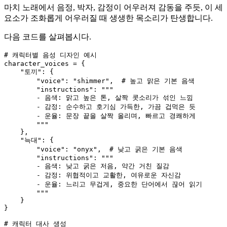
마치 노래에서 음정, 박자, 감정이 어우러져 감동을 주듯, 이 세
요소가 조화롭게 어우러질 때 생생한 목소리가 탄생합니다.
다음 코드를 살펴봅시다.
# 캐릭터별 음성 디자인 예시
character_voices = {

"토끼"
: {

"voice"
: 
"shimmer"
,  
# 높고 맑은 기본 음색
"instructions"
: 
"""

        - 음색: 맑고 높은 톤, 살짝 콧소리가 섞인 느낌

        - 감정: 순수하고 호기심 가득한, 가끔 겁먹은 듯

        - 운율: 문장 끝을 살짝 올리며, 빠르고 경쾌하게

        """
    },

"늑대"
: {

"voice"
: 
"onyx"
,  
# 낮고 굵은 기본 음색
"instructions"
: 
"""

        - 음색: 낮고 굵은 저음, 약간 거친 질감

        - 감정: 위협적이고 교활한, 여유로운 자신감

        - 운율: 느리고 무겁게, 중요한 단어에서 끊어 읽기

        """
    }

}

# 캐릭터 대사 생성