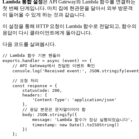
Lambda 통합 설정
은 API Gateway와 Lambda 함수를 연결하는
첫 번째 단계입니다. 마치 집에 현관문을 달아서 외부 방문객
이 들어올 수 있게 하는 것과 같습니다.
이 설정을 통해 HTTP 요청이 Lambda 함수로 전달되고, 함수의
응답이 다시 클라이언트에게 돌아갑니다.
다음 코드를 살펴봅시다.
// Lambda 함수 기본 핸들러
exports
.
handler
 = 
async
 (event) => {

// API Gateway에서 전달된 이벤트 확인
console
.
log
(
'Received event:'
, 
JSON
.
stringify
(event
// 요청 처리
const
 response = {

statusCode
: 
200
,

headers
: {

'Content-Type'
: 
'application/json'
        },

// 응답 본문은 문자열이어야 함
body
: 
JSON
.
stringify
({

message
: 
'Lambda 함수가 정상 실행되었습니다'
,

timestamp
: 
new
Date
().
toISOString
()

        })

    };
