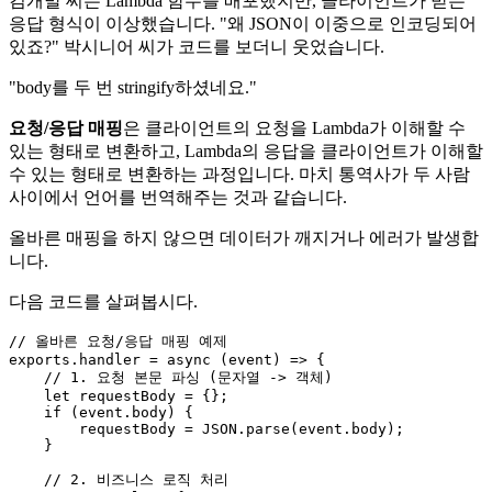
김개발 씨는 Lambda 함수를 배포했지만, 클라이언트가 받는
응답 형식이 이상했습니다. "왜 JSON이 이중으로 인코딩되어
있죠?" 박시니어 씨가 코드를 보더니 웃었습니다.
"body를 두 번 stringify하셨네요."
요청/응답 매핑
은 클라이언트의 요청을 Lambda가 이해할 수
있는 형태로 변환하고, Lambda의 응답을 클라이언트가 이해할
수 있는 형태로 변환하는 과정입니다. 마치 통역사가 두 사람
사이에서 언어를 번역해주는 것과 같습니다.
올바른 매핑을 하지 않으면 데이터가 깨지거나 에러가 발생합
니다.
다음 코드를 살펴봅시다.
// 올바른 요청/응답 매핑 예제
exports
.
handler
 = 
async
 (event) => {

// 1. 요청 본문 파싱 (문자열 -> 객체)
let
 requestBody = {};

if
 (event.
body
) {

        requestBody = 
JSON
.
parse
(event.
body
);

    }

// 2. 비즈니스 로직 처리