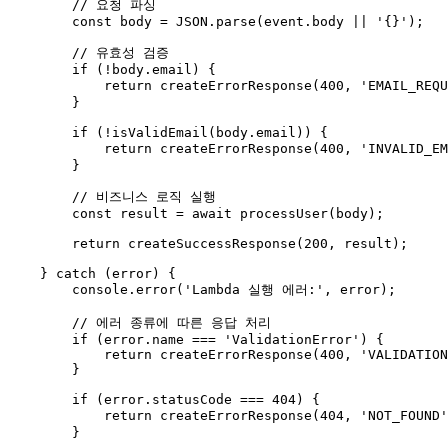
// 요청 파싱
const
 body = 
JSON
.
parse
(event.
body
 || 
'{}'
);

// 유효성 검증
if
 (!body.
email
) {

return
createErrorResponse
(
400
, 
'EMAIL_REQU
        }

if
 (!
isValidEmail
(body.
email
)) {

return
createErrorResponse
(
400
, 
'INVALID_EM
        }

// 비즈니스 로직 실행
const
 result = 
await
processUser
(body);

return
createSuccessResponse
(
200
, result);

    } 
catch
 (error) {

console
.
error
(
'Lambda 실행 에러:'
, error);

// 에러 종류에 따른 응답 처리
if
 (error.
name
 === 
'ValidationError'
) {

return
createErrorResponse
(
400
, 
'VALIDATION
        }

if
 (error.
statusCode
 === 
404
) {

return
createErrorResponse
(
404
, 
'NOT_FOUND'
        }
