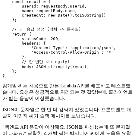
const
 result = {

userId
: requestBody.
userId
,

name
: requestBody.
name
,

createdAt
: 
new
Date
().
toISOString
()

    };

// 3. 응답 생성 (객체 -> 문자열)
return
 {

statusCode
: 
200
,

headers
: {

'Content-Type'
: 
'application/json'
,

'Access-Control-Allow-Origin'
: 
'*'
        },

// 한 번만 stringify!
body
: 
JSON
.
stringify
(result)

    };

김개발 씨는 처음으로 만든 Lambda API를 배포하고 테스트했
습니다. 요청은 성공적으로 처리되는 것 같았는데, 클라이언트
가 받는 응답이 이상했습니다.
JSON이 문자열로 한 번 더 감싸져 있었습니다. 프론트엔드 개
발자 이민지 씨가 슬랙 메시지를 보냈습니다.
"백엔드 API 응답이 이상해요. JSON을 파싱했는데 또 문자열
이 나와요." 당황한 김개발 씨는 박시니어 씨에게 도움을 요청