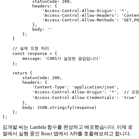
statusCode
: 
200
,

headers
: {

'Access-Control-Allow-Origin'
: 
'*'
,

'Access-Control-Allow-Headers'
: 
'Conten
'Access-Control-Allow-Methods'
: 
'GET,PO
            },

body
: 
''
        };

    }

// 실제 요청 처리
const
 response = {

message
: 
'CORS가 설정된 응답입니다'
    };

return
 {

statusCode
: 
200
,

headers
: {

'Content-Type'
: 
'application/json'
,

'Access-Control-Allow-Origin'
: 
'*'
,  
// 모
'Access-Control-Allow-Credentials'
: 
'true'
        },

body
: 
JSON
.
stringify
(response)

    };

김개발 씨는 Lambda 함수를 완성하고 배포했습니다. 이제 로
컬에서 실행 중인 React 앱에서 API를 호출해보려고 합니다.