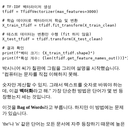
# TF-IDF 벡터라이저 생성
tfidf = TfidfVectorizer(max_features=
3000
)

# 학습 데이터로 벡터라이저 학습 및 변환
X_train_tfidf = tfidf.fit_transform(X_train_clean)

# 테스트 데이터는 변환만 수행 (fit 하지 않음)
X_test_tfidf = tfidf.transform(X_test_clean)

# 결과 확인
print
(
f"벡터 크기: 
{X_train_tfidf.shape}
"
print
(
f"특성 개수: 
{
len
(tfidf.get_feature_names_out())}
"
박시니어 씨가 칠판에 그림을 그리며 설명을 시작했습니다.
"컴퓨터는 문자를 직접 이해하지 못해.
숫자만 계산할 수 있지. 그래서 텍스트를 숫자로 바꿔야 하는
데, 이걸
벡터화
라고 해." 가장 단순한 방법은 단어가 몇 번 등
장했는지 세는 것입니다.
이것을
Bag of Words
라고 부릅니다. 하지만 이 방법에는 문제
가 있습니다.
'the'나 'is' 같은 단어는 모든 문서에 자주 등장하기 때문에 높은