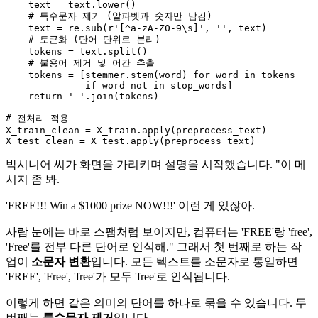
    text = text.lower()

# 특수문자 제거 (알파벳과 숫자만 남김)
    text = re.sub(
r'[^a-zA-Z0-9\s]'
, 
''
, text)

# 토큰화 (단어 단위로 분리)
    tokens = text.split()

# 불용어 제거 및 어간 추출
    tokens = [stemmer.stem(word) 
for
 word 
in
 tokens

if
 word 
not
in
 stop_words]

return
' '
.join(tokens)

# 전처리 적용
X_train_clean = X_train.apply(preprocess_text)

박시니어 씨가 화면을 가리키며 설명을 시작했습니다. "이 메
시지 좀 봐.
'FREE!!! Win a $1000 prize NOW!!!' 이런 게 있잖아.
사람 눈에는 바로 스팸처럼 보이지만, 컴퓨터는 'FREE'랑 'free',
'Free'를 전부 다른 단어로 인식해." 그래서 첫 번째로 하는 작
업이
소문자 변환
입니다. 모든 텍스트를 소문자로 통일하면
'FREE', 'Free', 'free'가 모두 'free'로 인식됩니다.
이렇게 하면 같은 의미의 단어를 하나로 묶을 수 있습니다. 두
번째는
특수문자 제거
입니다.