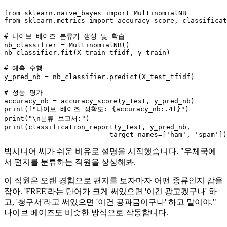
from
 sklearn.naive_bayes 
import
from
 sklearn.metrics 
import
 accuracy_score, classificat
# 나이브 베이즈 분류기 생성 및 학습
nb_classifier = MultinomialNB()

nb_classifier.fit(X_train_tfidf, y_train)

# 예측 수행
y_pred_nb = nb_classifier.predict(X_test_tfidf)

# 성능 평가
print
(
f"나이브 베이즈 정확도: 
{accuracy_nb:
.4
f}
"
print
(
"\n분류 보고서:"
print
(classification_report(y_test, y_pred_nb,

                          target_names=[
'ham'
, 
'spam'
박시니어 씨가 쉬운 비유로 설명을 시작했습니다. "우체국에
서 편지를 분류하는 직원을 상상해봐.
이 직원은 오랜 경험으로 편지를 보자마자 어떤 종류인지 감을
잡아. 'FREE'라는 단어가 크게 써있으면 '이건 광고겠구나' 하
고, '청구서'라고 써있으면 '이건 공과금이구나' 하고 말이야."
나이브 베이즈도 비슷한 방식으로 작동합니다.