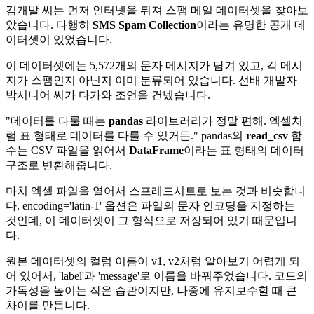
김개발 씨는 먼저 인터넷을 뒤져 스팸 메일 데이터셋을 찾아보
았습니다. 다행히
SMS Spam Collection
이라는 유명한 공개 데
이터셋이 있었습니다.
이 데이터셋에는 5,572개의 문자 메시지가 담겨 있고, 각 메시
지가 스팸인지 아닌지 이미 분류되어 있습니다. 선배 개발자
박시니어 씨가 다가와 조언을 건넸습니다.
"데이터를 다룰 때는
pandas
라이브러리가 정말 편해. 엑셀처
럼 표 형태로 데이터를 다룰 수 있거든." pandas의
read_csv
함
수는 CSV 파일을 읽어서
DataFrame
이라는 표 형태의 데이터
구조로 변환해줍니다.
마치 엑셀 파일을 열어서 스프레드시트로 보는 것과 비슷합니
다. encoding='latin-1' 옵션은 파일의 문자 인코딩을 지정하는
것인데, 이 데이터셋이 그 형식으로 저장되어 있기 때문입니
다.
원본 데이터셋의 컬럼 이름이 v1, v2처럼 알아보기 어렵게 되
어 있어서, 'label'과 'message'로 이름을 바꿔주었습니다. 코드의
가독성을 높이는 작은 습관이지만, 나중에 유지보수할 때 큰
차이를 만듭니다.