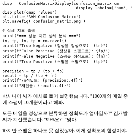
disp = ConfusionMatrixDisplay(confusion_matrix=cm,

                               display_labels=[
'ham'
, 
'
disp.plot(cmap=
'Blues'
)

plt.title(
'SVM Confusion Matrix'
)

plt.savefig(
'confusion_matrix.png'
)

# 상세 지표 출력
print
(
"=== 성능 지표 상세 분석 ==="
)

print
(
f"True Negative (정상을 정상으로): 
{tn}
"
print
(
f"False Positive (정상을 스팸으로): 
{fp}
"
print
(
f"False Negative (스팸을 정상으로): 
{fn}
"
print
(
f"True Positive (스팸을 스팸으로): 
{tp}
"
)

precision = tp / (tp + fp)

print
(
f"\n정밀도: 
{precision:
.4
f}
"
print
(
f"재현율: 
{recall:
.4
f}
"
박시니어 씨가 예시를 들어 설명했습니다. "1000개의 메일 중
에 스팸이 10개뿐이라고 해봐.
모든 메일을 정상으로 분류하면 정확도가 얼마일까?" 김개발
씨가 계산했습니다. "99%요?" "맞아.
하지만 스팸은 하나도 못 잡았잖아. 이게 정확도의 함정이야.