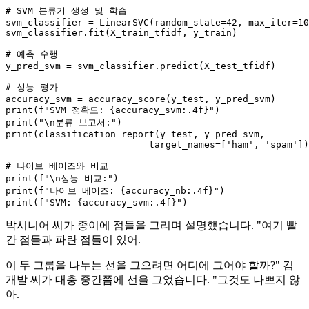
# SVM 분류기 생성 및 학습
svm_classifier = LinearSVC(random_state=
42
, max_iter=
10
svm_classifier.fit(X_train_tfidf, y_train)

# 예측 수행
y_pred_svm = svm_classifier.predict(X_test_tfidf)

# 성능 평가
print
(
f"SVM 정확도: 
{accuracy_svm:
.4
f}
"
print
(
"\n분류 보고서:"
print
(classification_report(y_test, y_pred_svm,

                          target_names=[
'ham'
, 
'spam'
])
# 나이브 베이즈와 비교
print
(
f"\n성능 비교:"
print
(
f"나이브 베이즈: 
{accuracy_nb:
.4
f}
"
print
(
f"SVM: 
{accuracy_svm:
.4
f}
"
박시니어 씨가 종이에 점들을 그리며 설명했습니다. "여기 빨
간 점들과 파란 점들이 있어.
이 두 그룹을 나누는 선을 그으려면 어디에 그어야 할까?" 김
개발 씨가 대충 중간쯤에 선을 그었습니다. "그것도 나쁘지 않
아.