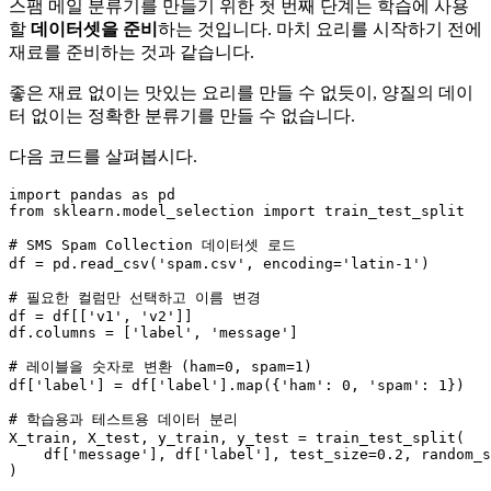
스팸 메일 분류기를 만들기 위한 첫 번째 단계는 학습에 사용
할
데이터셋을 준비
하는 것입니다. 마치 요리를 시작하기 전에
재료를 준비하는 것과 같습니다.
좋은 재료 없이는 맛있는 요리를 만들 수 없듯이, 양질의 데이
터 없이는 정확한 분류기를 만들 수 없습니다.
다음 코드를 살펴봅시다.
import
 pandas 
as
from
 sklearn.model_selection 
import
 train_test_split

# SMS Spam Collection 데이터셋 로드
df = pd.read_csv(
'spam.csv'
, encoding=
'latin-1'
)

# 필요한 컬럼만 선택하고 이름 변경
df = df[[
'v1'
, 
'v2'
]]

df.columns = [
'label'
, 
'message'
]

# 레이블을 숫자로 변환 (ham=0, spam=1)
df[
'label'
] = df[
'label'
].
map
({
'ham'
: 
0
, 
'spam'
: 
1
})

# 학습용과 테스트용 데이터 분리
X_train, X_test, y_train, y_test = train_test_split(

    df[
'message'
], df[
'label'
], test_size=
0.2
, random_s