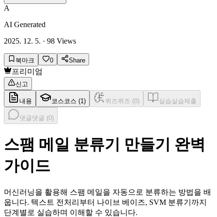
A
AI Generated
2025. 12. 5.
·
98
Views
북마크
0
Share
프리미엄
신고
내용
코스
코스 (
1
)
퀴즈
퀴즈 (
0
)
실습
실습제출
댓글
댓글 (
0
)
스팸 메일 분류기 만들기 완벽
가이드
머신러닝을 활용해 스팸 메일을 자동으로 분류하는 방법을 배
웁니다. 텍스트 전처리부터 나이브 베이즈, SVM 분류기까지
단계별로 실습하며 이해할 수 있습니다.