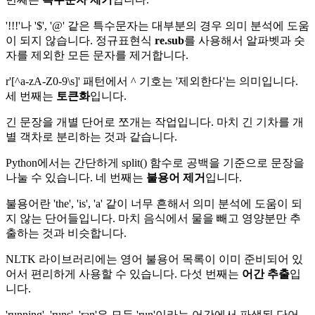
'!!!'나 '$', '@' 같은 특수문자는 대부분의 경우 의미 분석에 도움
이 되지 않습니다. 정규표현식
re.sub
를 사용해서 알파벳과 숫
자를 제외한 모든 문자를 제거합니다.
r'[^a-zA-Z0-9\s]' 패턴에서 ^ 기호는 '제외한다'는 의미입니다.
세 번째는
토큰화
입니다.
긴 문장을 개별 단어로 쪼개는 작업입니다. 마치 긴 기차를 개
별 객차로 분리하는 것과 같습니다.
Python에서는 간단하게 split() 함수로 공백을 기준으로 문장을
나눌 수 있습니다. 네 번째는
불용어 제거
입니다.
불용어란 'the', 'is', 'a' 같이 너무 흔해서 의미 분석에 도움이 되
지 않는 단어들입니다. 마치 음식에서 물을 빼고 영양분만 추
출하는 것과 비슷합니다.
NLTK 라이브러리에는 영어 불용어 목록이 이미 준비되어 있
어서 편리하게 사용할 수 있습니다. 다섯 번째는
어간 추출
입
니다.
'running', 'runs', 'ran'은 모두 'run'이라는 어간에서 파생된 단어