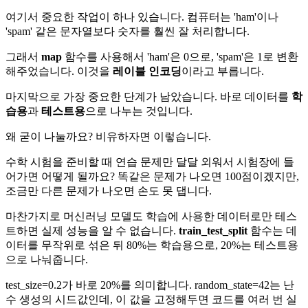
여기서 중요한 작업이 하나 있습니다. 컴퓨터는 'ham'이나
'spam' 같은 문자열보다 숫자를 훨씬 잘 처리합니다.
그래서
map
함수를 사용해서 'ham'은 0으로, 'spam'은 1로 변환
해주었습니다. 이것을
레이블 인코딩
이라고 부릅니다.
마지막으로 가장 중요한 단계가 남았습니다. 바로 데이터를
학
습용
과
테스트용
으로 나누는 것입니다.
왜 굳이 나눌까요? 비유하자면 이렇습니다.
수학 시험을 준비할 때 연습 문제만 달달 외워서 시험장에 들
어가면 어떻게 될까요? 똑같은 문제가 나오면 100점이겠지만,
조금만 다른 문제가 나오면 손도 못 댑니다.
마찬가지로 머신러닝 모델도 학습에 사용한 데이터로만 테스
트하면 실제 성능을 알 수 없습니다.
train_test_split
함수는 데
이터를 무작위로 섞은 뒤 80%는 학습용으로, 20%는 테스트용
으로 나눠줍니다.
test_size=0.2가 바로 20%를 의미합니다. random_state=42는 난
수 생성의 시드값인데, 이 값을 고정해두면 코드를 여러 번 실