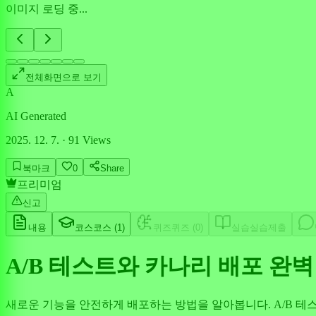
이미지 로딩 중...
전체화면으로 보기
A
AI Generated
2025. 12. 7.
·
91
Views
북마크
0
Share
프리미엄
신고
내용
코스
코스 (
1
)
퀴즈
퀴즈 (
0
)
실습
실습제출
A/B 테스트와 카나리 배포 완
새로운 기능을 안전하게 배포하는 방법을 알아봅니다. A/B 테스