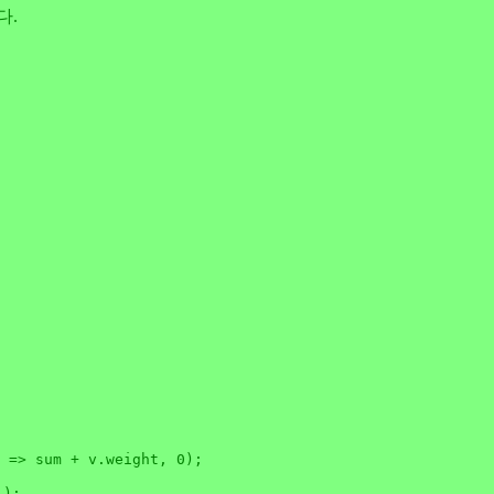
다.
 =>
 sum + v.
weight
, 
0
);

'
);
