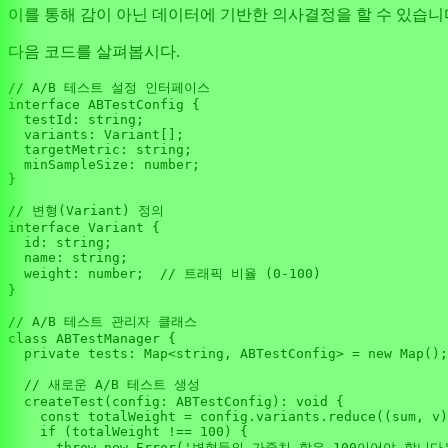
이를 통해 감이 아닌 데이터에 기반한 의사결정을 할 수 있습니
다음 코드를 살펴봅시다.
// A/B 테스트 설정 인터페이스
interface
ABTestConfig
 {

testId
: 
string
;

variants
: 
Variant
[];

targetMetric
: 
string
;

minSampleSize
: 
number
;

}

// 변형(Variant) 정의
interface
Variant
 {

id
: 
string
;

name
: 
string
;

weight
: 
number
;  
// 트래픽 비율 (0-100)
}

// A/B 테스트 관리자 클래스
class
ABTestManager
 {

private
tests
: 
Map
<
string
, 
ABTestConfig
> = 
new
Map
();

// 새로운 A/B 테스트 생성
createTest
(
config
: 
ABTestConfig
): 
void
 {

const
 totalWeight = config.
variants
.
reduce
(
(
sum, v
)
if
 (totalWeight !== 
100
) {

throw
new
Error
(
'변형들의 가중치 합은 100이어야 합니다