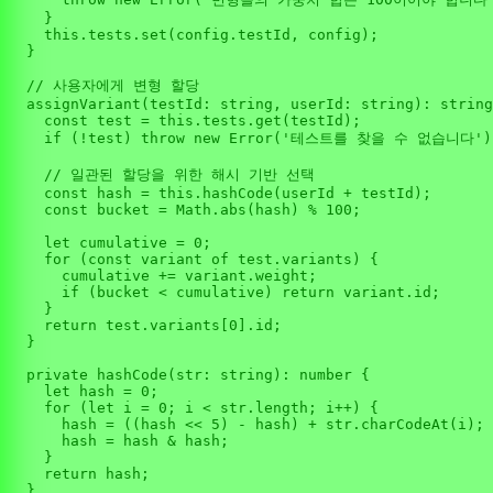
    }

this
.
tests
.
set
(config.
testId
, config);

  }

// 사용자에게 변형 할당
assignVariant
(
testId
: 
string
, 
userId
: 
string
): 
string
const
 test = 
this
.
tests
.
get
(testId);

if
 (!test) 
throw
new
Error
(
'테스트를 찾을 수 없습니다'
)
// 일관된 할당을 위한 해시 기반 선택
const
 hash = 
this
.
hashCode
(userId + testId);

const
 bucket = 
Math
.
abs
(hash) % 
100
;

let
 cumulative = 
0
;

for
 (
const
 variant 
of
 test.
variants
) {

      cumulative += variant.
weight
;

if
 (bucket < cumulative) 
return
 variant.
id
;

    }

return
 test.
variants
[
0
].
id
;

  }

private
hashCode
(
str
: 
string
): 
number
 {

let
 hash = 
0
;

for
 (
let
 i = 
0
; i < str.
length
; i++) {

      hash = ((hash << 
5
) - hash) + str.
charCodeAt
(i);

      hash = hash & hash;

    }

return
 hash;

  }
