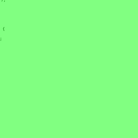
 {

;
