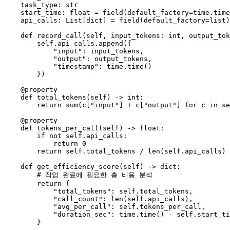
    task_type: 
str
    start_time: 
float
 = field(default_factory=time.time
    api_calls: 
List
[
dict
] = field(default_factory=
list
)

def
record_call
(
self, input_tokens: 
int
, output_tok
self
.api_calls.append({

"input"
: input_tokens,

"output"
: output_tokens,

"timestamp"
: time.time()

        })

    @property
def
total_tokens
(
self
) -> 
int
:

return
sum
(c[
"input"
] + c[
"output"
] 
for
 c 
in
se
    @property
def
tokens_per_call
(
self
) -> 
float
:

if
not
self
.api_calls:

return
0
return
self
.total_tokens / 
len
(
self
.api_calls)

def
get_efficiency_score
(
self
) -> 
dict
:

# 작업 완료에 필요한 총 비용 분석
return
 {

"total_tokens"
: 
self
.total_tokens,

"call_count"
: 
len
(
self
.api_calls),

"avg_per_call"
: 
self
.tokens_per_call,

"duration_sec"
: time.time() - 
self
.start_ti