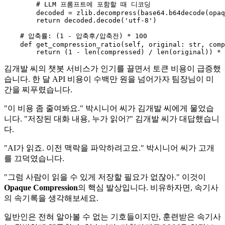
# LLM 프롬프트에 포함할 때 디코딩
        decoded = zlib.decompress(base64.b64decode(opaq
return
 decoded.decode(
'utf-8'
)

# 압축률: (1 - 압축후/압축전) * 100
def
get_compression_ratio
(
self, original: 
str
, comp
return
 (
1
 - 
len
(compressed) / 
len
(original)) * 
김개발 씨의 챗봇 서비스가 인기를 끌면서 토큰 비용이 급증했
습니다. 한 달 API 비용이 수백만 원을 넘어가자 팀장님이 미
간을 찌푸렸습니다.
"이 비용 좀 줄여봐요." 박시니어 씨가 김개발 씨에게 물었습
니다. "저장된 대화 내용, 누가 읽어?" 김개발 씨가 대답했습니
다.
"AI가 읽죠. 이전 맥락을 파악하려고요." 박시니어 씨가 고개
를 끄덕였습니다.
"그럼 사람이 읽을 수 있게 저장할 필요가 없잖아." 이것이
Opaque Compression
의 핵심 발상입니다. 비유하자면, 속기사
의 속기록을 생각해보세요.
일반인은 전혀 알아볼 수 없는 기호들이지만, 훈련받은 속기사