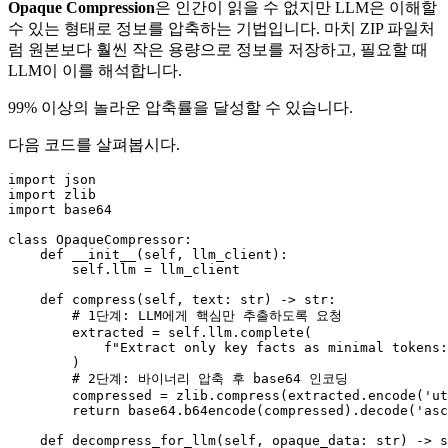
Opaque Compression
은 인간이 읽을 수 없지만 LLM은 이해할
수 있는 형태로 정보를 압축하는 기법입니다. 마치 ZIP 파일처
럼 원본보다 훨씬 작은 용량으로 정보를 저장하고, 필요할 때
LLM이 이를 해석합니다.
99% 이상의 놀라운 압축률을 달성할 수 있습니다.
다음 코드를 살펴봅시다.
import
import
import
 base64

class
OpaqueCompressor
:

def
__init__
(
self, llm_client
):

self
.llm = llm_client

def
compress
(
self, text: 
str
) -> 
str
:

# 1단계: LLM에게 핵심만 추출하도록 요청
        extracted = 
self
.llm.complete(

f"Extract only key facts as minimal tokens:
        )

# 2단계: 바이너리 압축 후 base64 인코딩
        compressed = zlib.compress(extracted.encode(
'ut
return
 base64.b64encode(compressed).decode(
'asc
def
decompress_for_llm
(
self, opaque_data: 
str
) -> 
s