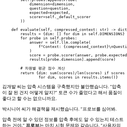
            dimension=dimension,

            question=question,

            expected=expected,

            scorer=
self
._default_scorer

        ))

def
evaluate
(
self, compressed_context: 
str
) -> 
dict
        results = {dim: [] 
for
 dim 
in
self
.DIMENSIONS}

for
 probe 
in
self
.probes:

            answer = 
self
.llm.complete(

f"Context: 
{compressed_context}
\nQuesti
            )

            score = probe.scorer(answer, probe.expected
            results[probe.dimension].append(score)

# 차원별 평균 점수 계산
return
 {dim: 
sum
(scores)/
len
(scores) 
if
 scores 
for
 dim, scores 
in
김개발 씨는 압축 시스템을 구축했지만 불안했습니다. "압축
이 잘 된 건지 어떻게 알지?" 토큰 수가 줄었다고 해서 품질이
좋다고 할 수는 없으니까요.
박시니어 씨가 해결책을 제시했습니다. "프로브를 심어봐.
압축 전에 알 수 있던 정보를 압축 후에도 알 수 있는지 테스트
하는 거야."
프로브
는 마치 시험 문제와 같습니다. "사용자의