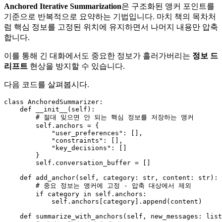
Anchored Iterative Summarization
은 구조화된 앵커 포인트를
기준으로 반복적으로 요약하는 기법입니다. 마치 책의 목차처
럼 핵심 정보를 고정된 위치에 유지하면서 나머지 내용만 압축
합니다.
이를 통해 긴 대화에서도 중요한 정보가 흘러가버리는
정보 드
리프트
현상을 방지할 수 있습니다.
다음 코드를 살펴봅시다.
class
AnchoredSummarizer
:

def
__init__
(
self
):

# 절대 잊으면 안 되는 핵심 정보를 저장하는 앵커
self
.anchors = {

"user_preferences"
: [],

"constraints"
: [],

"key_decisions"
: []

        }

self
.conversation_buffer = []

def
add_anchor
(
self, category: 
str
, content: 
str
):

# 중요 정보는 앵커에 고정 - 압축 대상에서 제외
if
 category 
in
self
.anchors:

self
.anchors[category].append(content)

def
summarize_with_anchors
(
self, new_messages: 
list