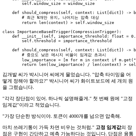
self
.window_size = window_size

def
should_compress
(
self, context: 
List
[
dict
]
) -> 
b
# 최근 N개만 유지, 나머지는 압축 대상
return
len
(context) > 
self
.window_size

class
ImportanceBasedTrigger
(
CompressionTrigger
):

def
__init__
(
self, importance_threshold: 
float
 = 
0.
self
.threshold = importance_threshold

def
should_compress
(
self, context: 
List
[
dict
]
) -> 
b
# 중요도 낮은 메시지 비율이 임계값 초과시
        low_importance = [m 
for
 m 
in
 context 
if
 m.get(
"
return
len
(low_importance) / 
len
(context) > 
sel
김개발 씨가 박시니어 씨에게 물었습니다. "압축 타이밍을 어
떻게 정해야 할까요?" 박시니어 씨가 화이트보드에 세 개의 원
을 그렸습니다.
"각각 장단점이 있어. 하나씩 설명해줄게." 첫 번째 원에 "고정
임계값"이라고 적었습니다.
"가장 단순한 방식이야. 토큰이 4000개를 넘으면 압축해.
마치 쓰레기통이 가득 차면 비우는 것처럼."
고정 임계값
의 장
점은 구현이 간단하고 예측 가능하다는 것입니다. 단점은 융통