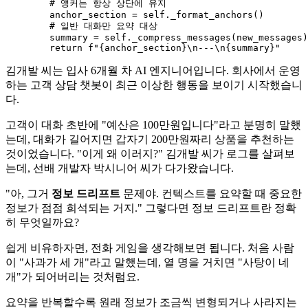
# 앵커는 항상 상단에 유지
        anchor_section = 
self
._format_anchors()

# 일반 대화만 요약 대상
        summary = 
self
._compress_messages(new_messages)

return
f"
{anchor_section}
\n---\n
{summary}
"
김개발 씨는 입사 6개월 차 AI 엔지니어입니다. 회사에서 운영
하는 고객 상담 챗봇이 최근 이상한 행동을 보이기 시작했습니
다.
고객이 대화 초반에 "예산은 100만원입니다"라고 분명히 말했
는데, 대화가 길어지면 갑자기 200만원짜리 상품을 추천하는
것이었습니다. "이게 왜 이러지?" 김개발 씨가 로그를 살펴보
는데, 선배 개발자 박시니어 씨가 다가왔습니다.
"아, 그거
정보 드리프트
문제야. 컨텍스트를 요약할 때 중요한
정보가 점점 희석되는 거지." 그렇다면 정보 드리프트란 정확
히 무엇일까요?
쉽게 비유하자면, 전화 게임을 생각해보면 됩니다. 처음 사람
이 "사과가 세 개"라고 말했는데, 열 명을 거치면 "사탕이 네
개"가 되어버리는 것처럼요.
요약을 반복할수록 원래 정보가 조금씩 변형되거나 사라지는