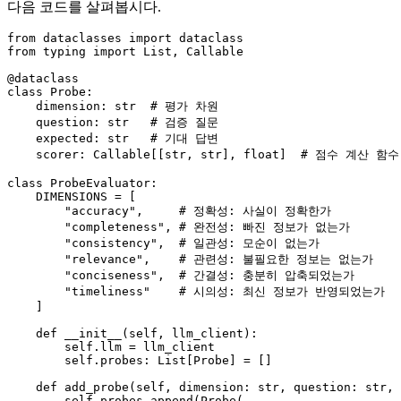
다음 코드를 살펴봅시다.
from
 dataclasses 
import
from
 typing 
import
List
, 
Callable
@dataclass
class
Probe
:

    dimension: 
str
# 평가 차원
    question: 
str
# 검증 질문
    expected: 
str
# 기대 답변
    scorer: 
Callable
[[
str
, 
str
], 
float
]  
# 점수 계산 함수
class
ProbeEvaluator
:

    DIMENSIONS = [

"accuracy"
,     
# 정확성: 사실이 정확한가
"completeness"
, 
# 완전성: 빠진 정보가 없는가
"consistency"
,  
# 일관성: 모순이 없는가
"relevance"
,    
# 관련성: 불필요한 정보는 없는가
"conciseness"
,  
# 간결성: 충분히 압축되었는가
"timeliness"
# 시의성: 최신 정보가 반영되었는가
    ]

def
__init__
(
self, llm_client
):

self
.llm = llm_client

self
.probes: 
List
[Probe] = []

def
add_probe
(
self, dimension: 
str
, question: 
str
, 
self
.probes.append(Probe(
