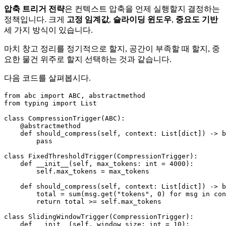
압축 트리거 전략
은 컨텍스트 압축을 언제 실행할지 결정하는
정책입니다. 크게
고정 임계값
,
슬라이딩 윈도우
,
중요도 기반
세 가지 방식이 있습니다.
마치 창고 정리를 정기적으로 할지, 공간이 부족할 때 할지, 중
요한 물건 위주로 할지 선택하는 것과 같습니다.
다음 코드를 살펴봅시다.
from
 abc 
import
from
 typing 
import
List
class
CompressionTrigger
(
ABC
    @abstractmethod
def
should_compress
(
self, context: 
List
[
dict
]
) -> 
b
pass
class
FixedThresholdTrigger
(
CompressionTrigger
):

def
__init__
(
self, max_tokens: 
int
 = 
4000
):

self
.max_tokens = max_tokens

def
should_compress
(
self, context: 
List
[
dict
]
) -> 
b
        total = 
sum
(msg.get(
"tokens"
, 
0
) 
for
 msg 
in
 con
return
 total >= 
self
.max_tokens

class
SlidingWindowTrigger
(
CompressionTrigger
):

def
__init__
(
self, window_size: 
int
 = 
10
):
