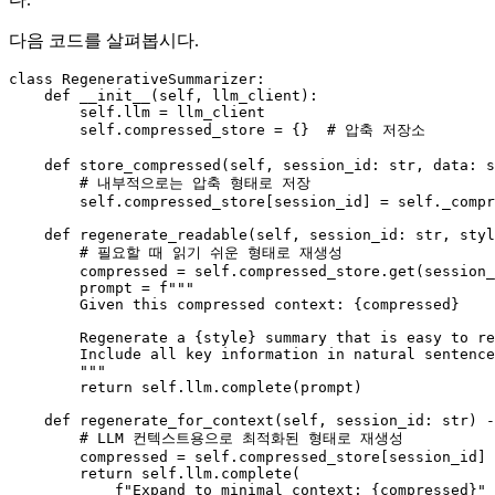
다음 코드를 살펴봅시다.
class
RegenerativeSummarizer
:

def
__init__
(
self, llm_client
):

self
.llm = llm_client

self
.compressed_store = {}  
# 압축 저장소
def
store_compressed
(
self, session_id: 
str
, data: 
s
# 내부적으로는 압축 형태로 저장
self
.compressed_store[session_id] = 
self
._compr
def
regenerate_readable
(
self, session_id: 
str
, styl
# 필요할 때 읽기 쉬운 형태로 재생성
        compressed = 
self
.compressed_store.get(session_
        prompt = 
f"""

        Given this compressed context: 
{compressed}
        Regenerate a 
{style}
 summary that is easy to re
        Include all key information in natural sentence
        """
return
self
.llm.complete(prompt)

def
regenerate_for_context
(
self, session_id: 
str
) -
# LLM 컨텍스트용으로 최적화된 형태로 재생성
        compressed = 
self
.compressed_store[session_id]

return
self
.llm.complete(

f"Expand to minimal context: 
{compressed}
"